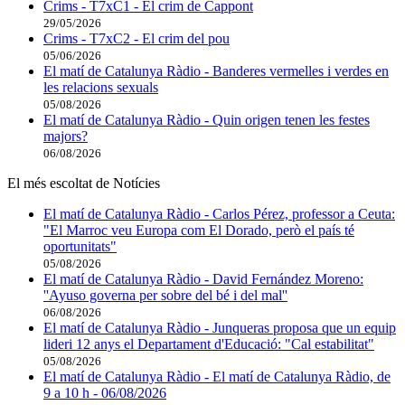
Crims - T7xC1 - El crim de Cappont
29/05/2026
Crims - T7xC2 - El crim del pou
05/06/2026
El matí de Catalunya Ràdio - Banderes vermelles i verdes en
les relacions sexuals
05/08/2026
El matí de Catalunya Ràdio - Quin origen tenen les festes
majors?
06/08/2026
El més escoltat de Notícies
El matí de Catalunya Ràdio - Carlos Pérez, professor a Ceuta:
"El Marroc veu Europa com El Dorado, però el país té
oportunitats"
05/08/2026
El matí de Catalunya Ràdio - David Fernández Moreno:
''Ayuso governa per sobre del bé i del mal''
06/08/2026
El matí de Catalunya Ràdio - Junqueras proposa que un equip
lideri 12 anys el Departament d'Educació: "Cal estabilitat"
05/08/2026
El matí de Catalunya Ràdio - El matí de Catalunya Ràdio, de
9 a 10 h - 06/08/2026