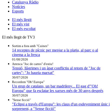
Catalunya Ràdio
Notícies
Esports
El
més llegit
El
més vist
El
més escoltat
El més llegit de TV3
Sortim a fora amb "Cuines"
14 receptes de pícnic per menjar a la platja, al parc o al
cinema a la fresca
01/08/2026
Arrenca "Joc de cartes" d'estiu!
Tensió, llàgrimes i un àpat conflictiu al retorn de "Joc de
cartes": "Jo hauria marxat"
30/07/2026
Recordem "Oh! Europa"
Un grup de catalans, un bar madrileny... El gag d'"Oh!
Europa" que fa esclatar les xarxes més de 30 anys després
30/07/2026
"Sense ficció"
"Eclipsi a través d'Europa": les claus d'un esdeveniment únic i
sorprenent, a "Sense ficció"