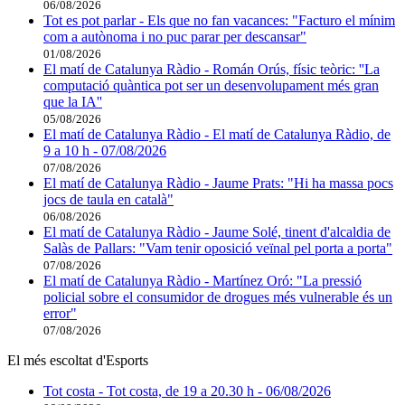
06/08/2026
Tot es pot parlar - Els que no fan vacances: "Facturo el mínim
com a autònoma i no puc parar per descansar"
01/08/2026
El matí de Catalunya Ràdio - Román Orús, físic teòric: ''La
computació quàntica pot ser un desenvolupament més gran
que la IA''
05/08/2026
El matí de Catalunya Ràdio - El matí de Catalunya Ràdio, de
9 a 10 h - 07/08/2026
07/08/2026
El matí de Catalunya Ràdio - Jaume Prats: "Hi ha massa pocs
jocs de taula en català"
06/08/2026
El matí de Catalunya Ràdio - Jaume Solé, tinent d'alcaldia de
Salàs de Pallars: "Vam tenir oposició veïnal pel porta a porta"
07/08/2026
El matí de Catalunya Ràdio - Martínez Oró: "La pressió
policial sobre el consumidor de drogues més vulnerable és un
error"
07/08/2026
El més escoltat d'Esports
Tot costa - Tot costa, de 19 a 20.30 h - 06/08/2026