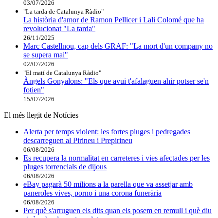
03/07/2026
"La tarda de Catalunya Ràdio"
La història d'amor de Ramon Pellicer i Lali Colomé que ha
revolucionat "La tarda"
26/11/2025
Marc Castellnou, cap dels GRAF: "La mort d'un company no
se supera mai"
02/07/2026
"El matí de Catalunya Ràdio"
Àngels Gonyalons: "Els que avui t'afalaguen ahir potser se'n
fotien"
15/07/2026
El més llegit de Notícies
Alerta per temps violent: les fortes pluges i pedregades
descarreguen al Pirineu i Prepirineu
06/08/2026
Es recupera la normalitat en carreteres i vies afectades per les
pluges torrencials de dijous
06/08/2026
eBay pagarà 50 milions a la parella que va assetjar amb
paneroles vives, porno i una corona funerària
06/08/2026
Per què s'arruguen els dits quan els posem en remull i què diu