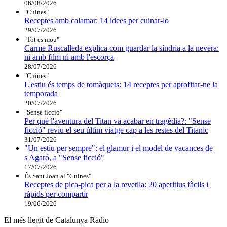
06/08/2026
"Cuines"
Receptes amb calamar: 14 idees per cuinar-lo
29/07/2026
"Tot es mou"
Carme Ruscalleda explica com guardar la síndria a la nevera:
ni amb film ni amb l'escorça
28/07/2026
"Cuines"
L'estiu és temps de tomàquets: 14 receptes per aprofitar-ne la
temporada
20/07/2026
"Sense ficció"
Per què l'aventura del Titan va acabar en tragèdia?: "Sense
ficció" reviu el seu últim viatge cap a les restes del Titanic
31/07/2026
"Un estiu per sempre": el glamur i el model de vacances de
s'Agaró, a "Sense ficció"
17/07/2026
És Sant Joan al "Cuines"
Receptes de pica-pica per a la revetlla: 20 aperitius fàcils i
ràpids per compartir
19/06/2026
El més llegit de Catalunya Ràdio