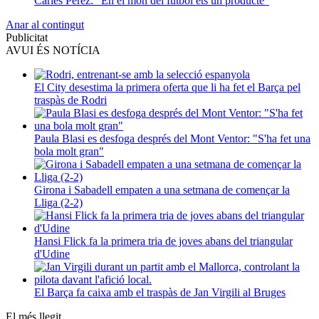
Carles Pérez: "En el món del futbol ets un producte"
Anar al contingut
Publicitat
AVUI ÉS NOTÍCIA
El City desestima la primera oferta que li ha fet el Barça pel
traspàs de Rodri
Paula Blasi es desfoga després del Mont Ventor: "S'ha fet una
bola molt gran"
Girona i Sabadell empaten a una setmana de començar la
Lliga (2-2)
Hansi Flick fa la primera tria de joves abans del triangular
d'Udine
El Barça fa caixa amb el traspàs de Jan Virgili al Bruges
El més llegit