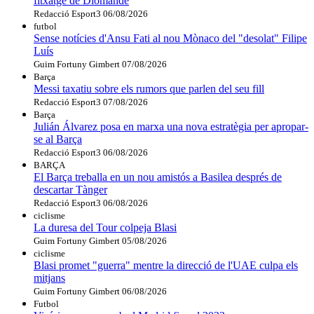
fitxatge de Diomande
Redacció Esport3
06/08/2026
futbol
Sense notícies d'Ansu Fati al nou Mònaco del "desolat" Filipe
Luís
Guim Fortuny Gimbert
07/08/2026
Barça
Messi taxatiu sobre els rumors que parlen del seu fill
Redacció Esport3
07/08/2026
Barça
Julián Álvarez posa en marxa una nova estratègia per apropar-
se al Barça
Redacció Esport3
06/08/2026
BARÇA
El Barça treballa en un nou amistós a Basilea després de
descartar Tànger
Redacció Esport3
06/08/2026
ciclisme
La duresa del Tour colpeja Blasi
Guim Fortuny Gimbert
05/08/2026
ciclisme
Blasi promet "guerra" mentre la direcció de l'UAE culpa els
mitjans
Guim Fortuny Gimbert
06/08/2026
Futbol