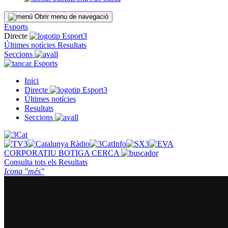
Obrir menu de navegació
Esports
Directe
Últimes notícies
Resultats
Seccions
Esports
Inici
Directe
Últimes notícies
Resultats
Seccions
CORPORATIU
BOTIGA
CERCA
Consulta tots els
Resultats
Icona "més"