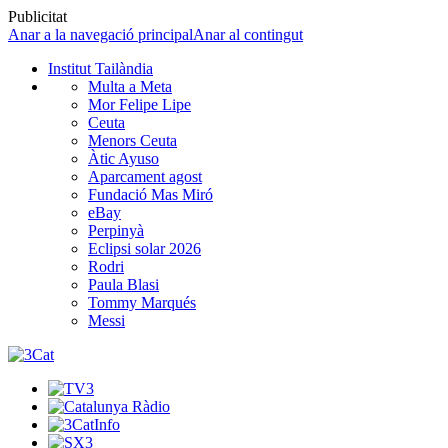
Publicitat
Anar a la navegació principal
Anar al contingut
Institut Tailàndia
Multa a Meta
Mor Felipe Lipe
Ceuta
Menors Ceuta
Àtic Ayuso
Aparcament agost
Fundació Mas Miró
eBay
Perpinyà
Eclipsi solar 2026
Rodri
Paula Blasi
Tommy Marqués
Messi