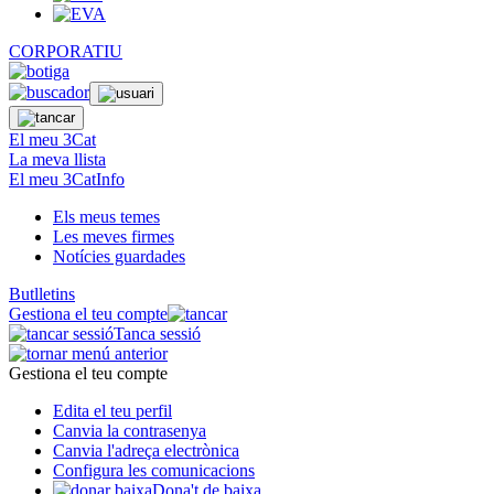
CORPORATIU
El meu 3Cat
La meva llista
El meu 3CatInfo
Els meus temes
Les meves firmes
Notícies guardades
Butlletins
Gestiona el teu compte
Tanca sessió
Gestiona el teu compte
Edita el teu perfil
Canvia la contrasenya
Canvia l'adreça electrònica
Configura les comunicacions
Dona't de baixa