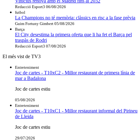
Vinícius renova amb el Madrid fins al 2032
Redacció Esport3
06/08/2026
futbol
La Champions no té memòria: clàssics en risc a la fase prèvia
Guim Fortuny Gimbert
05/08/2026
Barça
El City desestima la primera oferta que li ha fet el Barça pel
traspàs de Rodri
Redacció Esport3
07/08/2026
El més vist de TV3
Entreteniment
Joc de cartes - T10xC2 - Millor restaurant de primera línia de
mar a Badalona
Joc de cartes estiu
05/08/2026
Entreteniment
Joc de cartes - T10xC1 - Millor restaurant informal del Pirineu
de Lleida
Joc de cartes estiu
29/07/2026