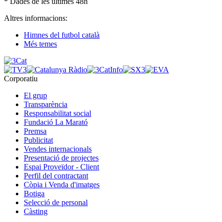
* Dades de les últimes 48h
Altres informacions:
Himnes del futbol català
Més temes
Corporatiu
El grup
Transparència
Responsabilitat social
Fundació La Marató
Premsa
Publicitat
Vendes internacionals
Presentació de projectes
Espai Proveïdor - Client
Perfil del contractant
Còpia i Venda d'imatges
Botiga
Selecció de personal
Càsting