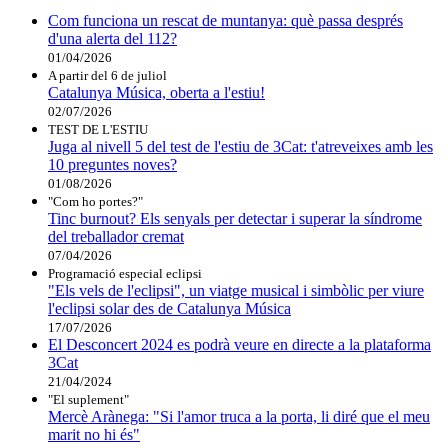
Com funciona un rescat de muntanya: què passa després
d'una alerta del 112?
01/04/2026
A partir del 6 de juliol
Catalunya Música, oberta a l'estiu!
02/07/2026
TEST DE L'ESTIU
Juga al nivell 5 del test de l'estiu de 3Cat: t'atreveixes amb les
10 preguntes noves?
01/08/2026
"Com ho portes?"
Tinc burnout? Els senyals per detectar i superar la síndrome
del treballador cremat
07/04/2026
Programació especial eclipsi
"Els vels de l'eclipsi", un viatge musical i simbòlic per viure
l'eclipsi solar des de Catalunya Música
17/07/2026
El Desconcert 2024 es podrà veure en directe a la plataforma
3Cat
21/04/2024
"El suplement"
Mercè Arànega: "Si l'amor truca a la porta, li diré que el meu
marit no hi és"