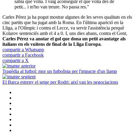
sabia què volia. I vaig aconseguir el que volia des de
petit... i m'ho van treure. No passa res."
Carles Pérez ja ha pogut mostrar algunes de les seves qualitats en els
cinc partits que ha jugat amb la Roma. En l'última aparició en la
Lliga, a l'Olímpic i contra el Lecce, va servir l'assistència perquè
Kolarov sentenciés amb el 4 a 0. I, uns dies abans, contra el Gent,
Carles Pérez va anotar el gol que dona un petit avantatge als
italians en els vuitens de final de la Lliga Europa
.
compartir a Whatsapp
compartir a Facebook
compartir a X
Tragèdia al futbol: mor un futbolista per l'impacte d'un llamp
El Barça estreny el setge per Rodri: així van les negociacions