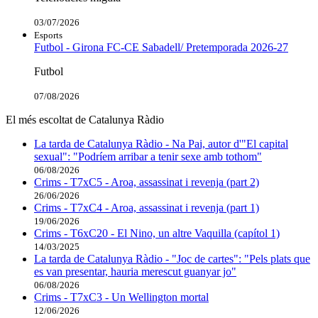
03/07/2026
Esports
Futbol - Girona FC-CE Sabadell/ Pretemporada 2026-27
Futbol
07/08/2026
El més escoltat de Catalunya Ràdio
La tarda de Catalunya Ràdio - Na Pai, autor d'"El capital
sexual": "Podríem arribar a tenir sexe amb tothom"
06/08/2026
Crims - T7xC5 - Aroa, assassinat i revenja (part 2)
26/06/2026
Crims - T7xC4 - Aroa, assassinat i revenja (part 1)
19/06/2026
Crims - T6xC20 - El Nino, un altre Vaquilla (capítol 1)
14/03/2025
La tarda de Catalunya Ràdio - "Joc de cartes": "Pels plats que
es van presentar, hauria merescut guanyar jo"
06/08/2026
Crims - T7xC3 - Un Wellington mortal
12/06/2026