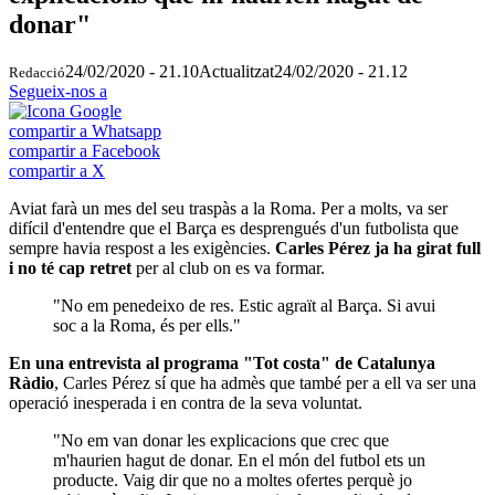
donar"
24/02/2020 - 21.10
Actualitzat
24/02/2020 - 21.12
Redacció
Segueix-nos a
compartir a Whatsapp
compartir a Facebook
compartir a X
Aviat farà un mes del seu traspàs a la Roma. Per a molts, va ser
difícil d'entendre que el Barça es desprengués d'un futbolista que
sempre havia respost a les exigències.
Carles Pérez ja ha girat full
i no té cap retret
per al club on es va formar.
"No em penedeixo de res. Estic agraït al Barça. Si avui
soc a la Roma, és per ells."
En una entrevista al programa "Tot costa" de Catalunya
Ràdio
, Carles Pérez sí que ha admès que també per a ell va ser una
operació inesperada i en contra de la seva voluntat.
"No em van donar les explicacions que crec que
m'haurien hagut de donar. En el món del futbol ets un
producte. Vaig dir que no a moltes ofertes perquè jo