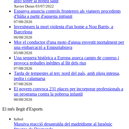
això sobre la nostra salut
Xavier Duran
03/07/2022
Espanya anuncia controls fronterers als viatgers procedents
d'Itàlia a partir d'aquesta mitjanit
07/08/2026
Investiguen la mort violenta d'un home a Nou Barris, a
Barcelona
06/08/2026
Mor el conductor d'una moto d'aigua envestit mortalment per
una embarcació a Empuriabrava
05/08/2026
Una sequera històrica a Europa asseca camps de conreus i
provoca troballes inèdites al llit dels rius
07/08/2026
Tarda de tempestes al terç nord del país, amb pluja intensa,
pedra i calamarsa
07/08/2026
El govern convoca 231 places per incorporar professionals a
un programa contra la pobresa infantil
06/08/2026
El més llegit d'Esports
futbol
Massiva reacció desagraïda del madridisme al faraònic