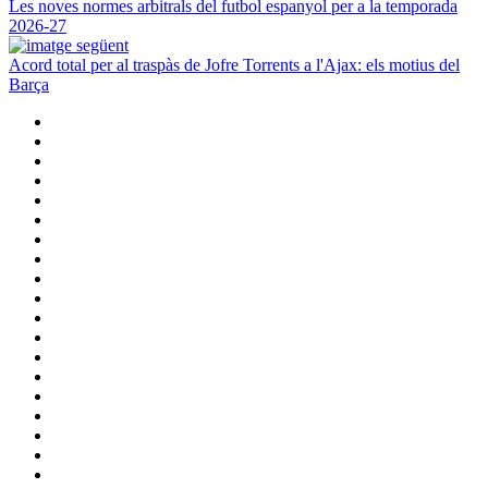
Les noves normes arbitrals del futbol espanyol per a la temporada
2026-27
Acord total per al traspàs de Jofre Torrents a l'Ajax: els motius del
Barça