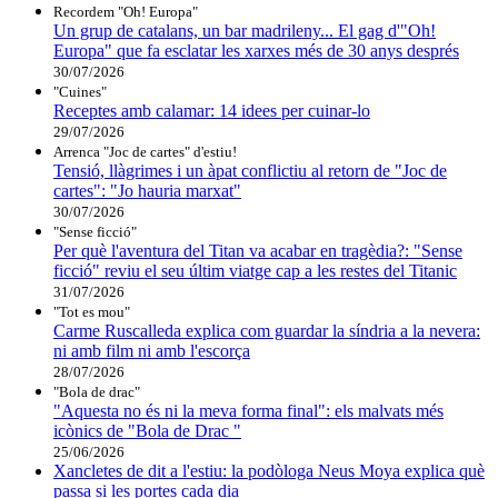
Recordem "Oh! Europa"
Un grup de catalans, un bar madrileny... El gag d'"Oh!
Europa" que fa esclatar les xarxes més de 30 anys després
30/07/2026
"Cuines"
Receptes amb calamar: 14 idees per cuinar-lo
29/07/2026
Arrenca "Joc de cartes" d'estiu!
Tensió, llàgrimes i un àpat conflictiu al retorn de "Joc de
cartes": "Jo hauria marxat"
30/07/2026
"Sense ficció"
Per què l'aventura del Titan va acabar en tragèdia?: "Sense
ficció" reviu el seu últim viatge cap a les restes del Titanic
31/07/2026
"Tot es mou"
Carme Ruscalleda explica com guardar la síndria a la nevera:
ni amb film ni amb l'escorça
28/07/2026
"Bola de drac"
"Aquesta no és ni la meva forma final": els malvats més
icònics de "Bola de Drac "
25/06/2026
Xancletes de dit a l'estiu: la podòloga Neus Moya explica què
passa si les portes cada dia