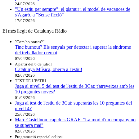
24/07/2026
"Un estiu per sempre": el glamur i el model de vacances de
s'Agaró, a "Sense ficció"
17/07/2026
El més llegit de Catalunya Ràdio
"Com ho portes?"
Tinc burnout? Els senyals per detectar i superar la síndrome
del treballador cremat
07/04/2026
A partir del 6 de juliol
Catalunya Música, oberta a l'estiu!
02/07/2026
TEST DE L'ESTIU
Juga al nivell 5 del test de l'estiu de 3Cat: t'atreveixes amb les
10 preguntes noves?
01/08/2026
Juga al test de l'estiu de 3Cat: superaràs les 10 preguntes del
nivell 4?
25/07/2026
Marc Castellnou, cap dels GRAF: "La mort d'un company no
se supera mai"
02/07/2026
Programació especial eclipsi