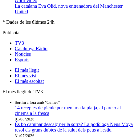
Obrir vídeo
La catalana Eva Olid, nova entrenadora del Manchester
United
* Dades de les últimes 24h
Publicitat
TV3
Catalunya Ràdio
Notícies
Esports
El
més llegit
El
més vist
El
més escoltat
El més llegit de TV3
Sortim a fora amb "Cuines"
14 receptes de pícnic per menjar a la platja, al parc o al
cinema a la fresca
01/08/2026
És bo caminar descalç per la sorra? La podòloga Neus Moya
resol els grans dubtes de la salut dels peus a l'estiu
31/07/2026