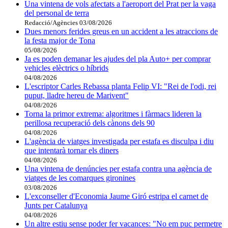
Una vintena de vols afectats a l'aeroport del Prat per la vaga
del personal de terra
Redacció/Agències
03/08/2026
Dues menors ferides greus en un accident a les atraccions de
la festa major de Tona
05/08/2026
Ja es poden demanar les ajudes del pla Auto+ per comprar
vehicles elèctrics o híbrids
04/08/2026
L'escriptor Carles Rebassa planta Felip VI: "Rei de l'odi, rei
puput, lladre hereu de Marivent"
04/08/2026
Torna la primor extrema: algoritmes i fàrmacs lideren la
perillosa recuperació dels cànons dels 90
04/08/2026
L'agència de viatges investigada per estafa es disculpa i diu
que intentarà tornar els diners
04/08/2026
Una vintena de denúncies per estafa contra una agència de
viatges de les comarques gironines
03/08/2026
L'exconseller d'Economia Jaume Giró estripa el carnet de
Junts per Catalunya
04/08/2026
Un altre estiu sense poder fer vacances: "No em puc permetre