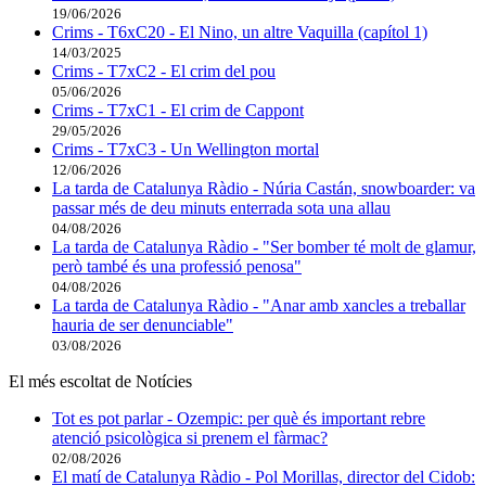
19/06/2026
Crims - T6xC20 - El Nino, un altre Vaquilla (capítol 1)
14/03/2025
Crims - T7xC2 - El crim del pou
05/06/2026
Crims - T7xC1 - El crim de Cappont
29/05/2026
Crims - T7xC3 - Un Wellington mortal
12/06/2026
La tarda de Catalunya Ràdio - Núria Castán, snowboarder: va
passar més de deu minuts enterrada sota una allau
04/08/2026
La tarda de Catalunya Ràdio - "Ser bomber té molt de glamur,
però també és una professió penosa"
04/08/2026
La tarda de Catalunya Ràdio - "Anar amb xancles a treballar
hauria de ser denunciable"
03/08/2026
El més escoltat de Notícies
Tot es pot parlar - Ozempic: per què és important rebre
atenció psicològica si prenem el fàrmac?
02/08/2026
El matí de Catalunya Ràdio - Pol Morillas, director del Cidob: