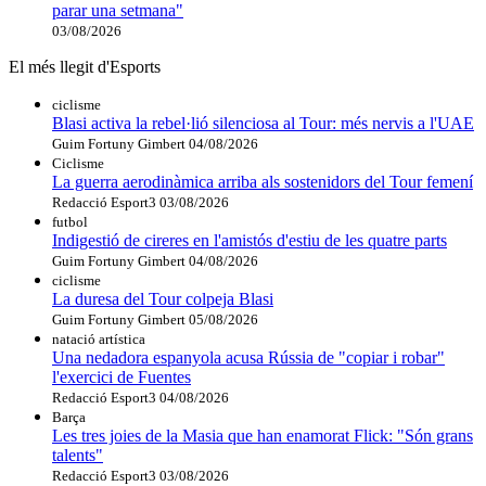
parar una setmana"
03/08/2026
El més llegit d'Esports
ciclisme
Blasi activa la rebel·lió silenciosa al Tour: més nervis a l'UAE
Guim Fortuny Gimbert
04/08/2026
Ciclisme
La guerra aerodinàmica arriba als sostenidors del Tour femení
Redacció Esport3
03/08/2026
futbol
Indigestió de cireres en l'amistós d'estiu de les quatre parts
Guim Fortuny Gimbert
04/08/2026
ciclisme
La duresa del Tour colpeja Blasi
Guim Fortuny Gimbert
05/08/2026
natació artística
Una nedadora espanyola acusa Rússia de "copiar i robar"
l'exercici de Fuentes
Redacció Esport3
04/08/2026
Barça
Les tres joies de la Masia que han enamorat Flick: "Són grans
talents"
Redacció Esport3
03/08/2026