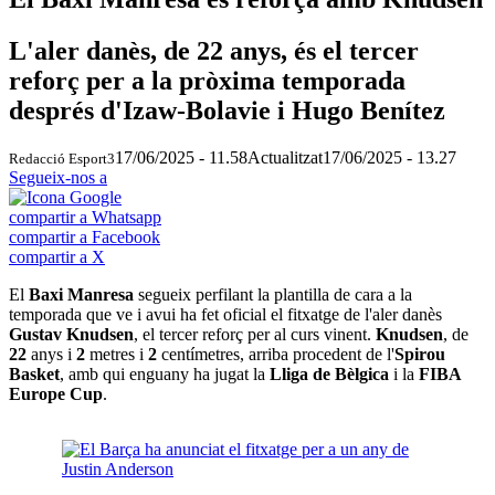
L'aler danès, de 22 anys, és el tercer
reforç per a la pròxima temporada
després d'Izaw-Bolavie i Hugo Benítez
17/06/2025 - 11.58
Actualitzat
17/06/2025 - 13.27
Redacció Esport3
Segueix-nos a
compartir a Whatsapp
compartir a Facebook
compartir a X
El
Baxi Manresa
segueix perfilant la plantilla de cara a la
temporada que ve i avui ha fet oficial el fitxatge de l'aler danès
Gustav Knudsen
, el tercer reforç per al curs vinent.
Knudsen
, de
22
anys i
2
metres i
2
centímetres, arriba procedent de l'
Spirou
Basket
, amb qui enguany ha jugat la
Lliga de Bèlgica
i la
FIBA
Europe Cup
.