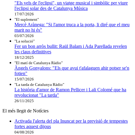
"Els vels de l'eclipsi", un viatge musical i simbòlic per viure
l'eclipsi solar des de Catalunya Música
17/07/2026
"El suplement"
Mercè Arànega: "Si l'amor truca a la porta, li diré que el meu
marit no hi és"
03/07/2026
"La solució"
Fer un bon arròs bullit: Raül Balam i Ada Parellada revelen
les claus definitives
18/12/2025
"El matí de Catalunya Ràdio"
Àngels Gonyalons: "Els que avui t'afalaguen ahir potser se'n
fotien"
15/07/2026
"La tarda de Catalunya Ràdio"
La història d'amor de Ramon Pellicer i Lali Colomé que ha
revolucionat "La tarda"
26/11/2025
El més llegit de Notícies
Activada l'alerta del pla Inuncat per la previsió de tempestes
fortes aquest dijous
04/08/2026