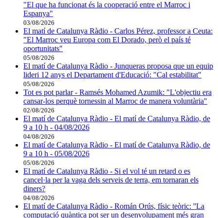
"El que ha funcionat és la cooperació entre el Marroc i
Espanya"
03/08/2026
El matí de Catalunya Ràdio - Carlos Pérez, professor a Ceuta:
"El Marroc veu Europa com El Dorado, però el país té
oportunitats"
05/08/2026
El matí de Catalunya Ràdio - Junqueras proposa que un equip
lideri 12 anys el Departament d'Educació: "Cal estabilitat"
05/08/2026
Tot es pot parlar - Ramsés Mohamed Azumik: "L'objectiu era
cansar-los perquè tornessin al Marroc de manera voluntària"
02/08/2026
El matí de Catalunya Ràdio - El matí de Catalunya Ràdio, de
9 a 10 h - 04/08/2026
04/08/2026
El matí de Catalunya Ràdio - El matí de Catalunya Ràdio, de
9 a 10 h - 05/08/2026
05/08/2026
El matí de Catalunya Ràdio - Si el vol té un retard o es
cancel·la per la vaga dels serveis de terra, em tornaran els
diners?
04/08/2026
El matí de Catalunya Ràdio - Román Orús, físic teòric: ''La
computació quàntica pot ser un desenvolupament més gran