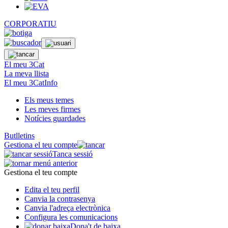
CORPORATIU
El meu 3Cat
La meva llista
El meu 3CatInfo
Els meus temes
Les meves firmes
Notícies guardades
Butlletins
Gestiona el teu compte
Tanca sessió
Gestiona el teu compte
Edita el teu perfil
Canvia la contrasenya
Canvia l'adreça electrònica
Configura les comunicacions
Dona't de baixa