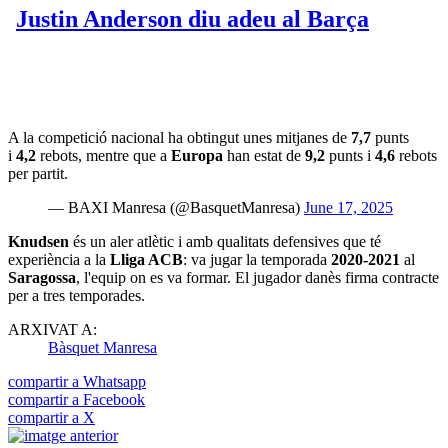
A la competició nacional ha obtingut unes mitjanes de
7,7
punts
i
4,2
rebots, mentre que a
Europa
han estat de
9,2
punts i
4,6
rebots
per partit.
— BAXI Manresa (@BasquetManresa)
June 17, 2025
Knudsen
és un aler atlètic i amb qualitats defensives que té
experiència a la
Lliga ACB
: va jugar la temporada
2020-2021
al
Saragossa
, l'equip on es va formar. El jugador danès firma contracte
per a tres temporades.
ARXIVAT A:
Bàsquet Manresa
compartir a Whatsapp
compartir a Facebook
compartir a X