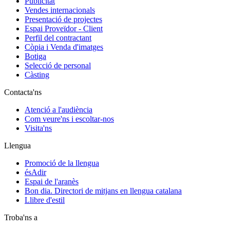
Publicitat
Vendes internacionals
Presentació de projectes
Espai Proveïdor - Client
Perfil del contractant
Còpia i Venda d'imatges
Botiga
Selecció de personal
Càsting
Contacta'ns
Atenció a l'audiència
Com veure'ns i escoltar-nos
Visita'ns
Llengua
Promoció de la llengua
ésAdir
Espai de l'aranès
Bon dia. Directori de mitjans en llengua catalana
Llibre d'estil
Troba'ns a