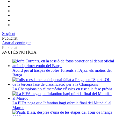
Següent
Publicitat
Anar al contingut
Publicitat
AVUI ÉS NOTÍCIA
Acord per al traspàs de Jofre Torrents a l'Ajax: els motius del
Barça
La Champions no té memòria: clàssics en risc a la fase prèvia
La FIFA nega que Infantino hagi ofert la final del Mundial al
Marroc