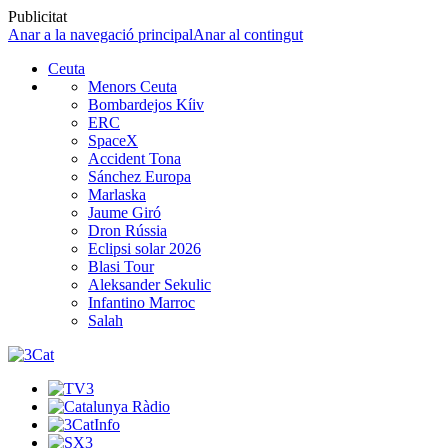
Publicitat
Anar a la navegació principal
Anar al contingut
Ceuta
Menors Ceuta
Bombardejos Kíiv
ERC
SpaceX
Accident Tona
Sánchez Europa
Marlaska
Jaume Giró
Dron Rússia
Eclipsi solar 2026
Blasi Tour
Aleksander Sekulic
Infantino Marroc
Salah