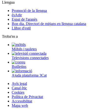
Llengua
Promoció de la llengua
ésAdir
Espai de l'aranès
Bon dia. Directori de mitjans en llengua catalana
Llibre d'estil
Troba'ns a
Mòbils i tauletes
Televisions connectades
Butlletins
Ajuda plataforma 3Cat
Avís legal
Canal ètic
Cookies
Política de Privacitat
Accessibilitat
Mapa web