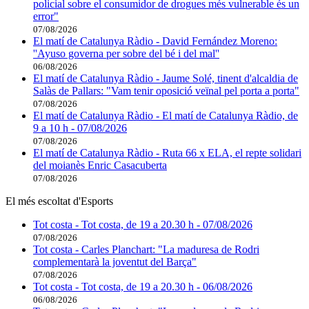
policial sobre el consumidor de drogues més vulnerable és un
error"
07/08/2026
El matí de Catalunya Ràdio - David Fernández Moreno:
''Ayuso governa per sobre del bé i del mal''
06/08/2026
El matí de Catalunya Ràdio - Jaume Solé, tinent d'alcaldia de
Salàs de Pallars: "Vam tenir oposició veïnal pel porta a porta"
07/08/2026
El matí de Catalunya Ràdio - El matí de Catalunya Ràdio, de
9 a 10 h - 07/08/2026
07/08/2026
El matí de Catalunya Ràdio - Ruta 66 x ELA, el repte solidari
del moianès Enric Casacuberta
07/08/2026
El més escoltat d'Esports
Tot costa - Tot costa, de 19 a 20.30 h - 07/08/2026
07/08/2026
Tot costa - Carles Planchart: "La maduresa de Rodri
complementarà la joventut del Barça"
07/08/2026
Tot costa - Tot costa, de 19 a 20.30 h - 06/08/2026
06/08/2026