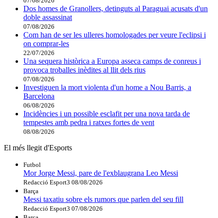
07/08/2026
Dos homes de Granollers, detinguts al Paraguai acusats d'un
doble assassinat
07/08/2026
Com han de ser les ulleres homologades per veure l'eclipsi i
on comprar-les
22/07/2026
Una sequera històrica a Europa asseca camps de conreus i
provoca troballes inèdites al llit dels rius
07/08/2026
Investiguen la mort violenta d'un home a Nou Barris, a
Barcelona
06/08/2026
Incidències i un possible esclafit per una nova tarda de
tempestes amb pedra i ratxes fortes de vent
08/08/2026
El més llegit d'Esports
Futbol
Mor Jorge Messi, pare de l'exblaugrana Leo Messi
Redacció Esport3
08/08/2026
Barça
Messi taxatiu sobre els rumors que parlen del seu fill
Redacció Esport3
07/08/2026
Barça