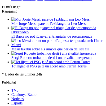
El més llegit
Rànquing
Mor Jorge Messi, pare de l'exblaugrana Leo Messi
Obrir vídeo
El Barça no pot guanyar el triangular de pretemporada
Messi taxatiu sobre els rumors que parlen del seu fill
Sergi Roberto troba nou destí i una rivalitat inesperada
Tot lligat: el PSG ja té un acord amb Ferran Torres
* Dades de les últimes 24h
Publicitat
TV3
Catalunya Ràdio
Notícies
Esports