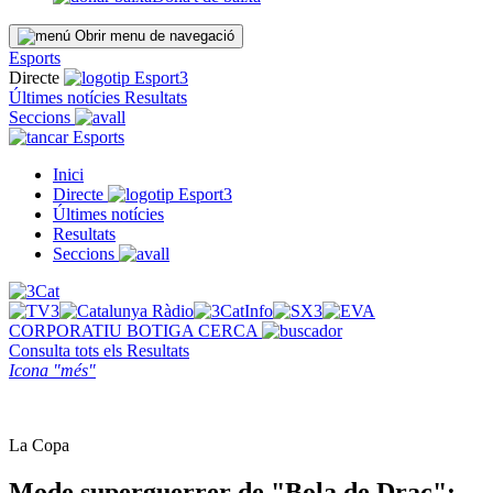
Obrir menu de navegació
Esports
Directe
Últimes notícies
Resultats
Seccions
Esports
Inici
Directe
Últimes notícies
Resultats
Seccions
CORPORATIU
BOTIGA
CERCA
Consulta tots els
Resultats
Icona "més"
La Copa
Mode superguerrer de "Bola de Drac":