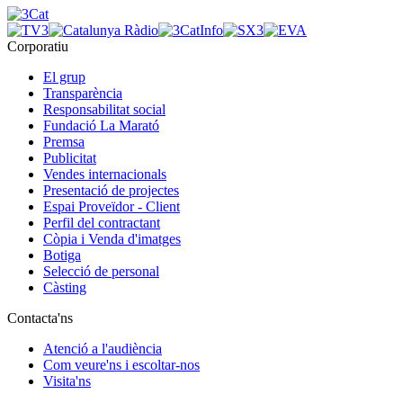
Corporatiu
El grup
Transparència
Responsabilitat social
Fundació La Marató
Premsa
Publicitat
Vendes internacionals
Presentació de projectes
Espai Proveïdor - Client
Perfil del contractant
Còpia i Venda d'imatges
Botiga
Selecció de personal
Càsting
Contacta'ns
Atenció a l'audiència
Com veure'ns i escoltar-nos
Visita'ns