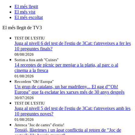
El
més llegit
El
més vist
El
més escoltat
El més llegit de TV3
TEST DE L'ESTIU
Juga al nivell 6 del test de l'estiu de 3Cat: t'atreveixes a fer les
10 preguntes finals?
08/08/2026
Sortim a fora amb "Cuines"
14 receptes de pícnic per menjar a la platja, al parc o al
cinema a la fresca
01/08/2026
Recordem "Oh! Europa"
Un grup de catalans, un bar madrileny... El gag d'"Oh!
Europa" que fa esclatar les xarxes més de 30 anys després
30/07/2026
TEST DE L'ESTIU
Juga al nivell 5 del test de l'estiu de 3Cat: t'atreveixes amb les
10 preguntes noves?
01/08/2026
Arrenca "Joc de cartes" d'estiu!
Tensió, llàgrimes i un àpat conflictiu al retorn de "Joc de