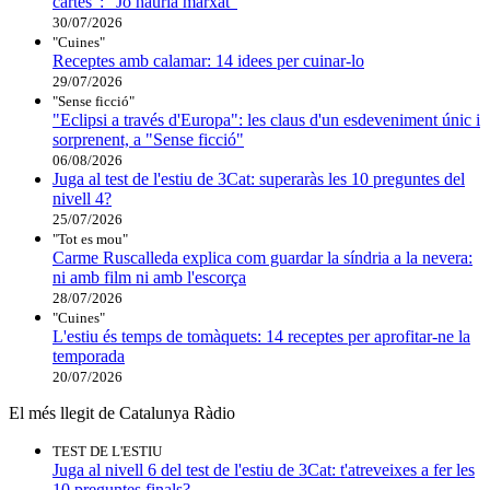
cartes": "Jo hauria marxat"
30/07/2026
"Cuines"
Receptes amb calamar: 14 idees per cuinar-lo
29/07/2026
"Sense ficció"
"Eclipsi a través d'Europa": les claus d'un esdeveniment únic i
sorprenent, a "Sense ficció"
06/08/2026
Juga al test de l'estiu de 3Cat: superaràs les 10 preguntes del
nivell 4?
25/07/2026
"Tot es mou"
Carme Ruscalleda explica com guardar la síndria a la nevera:
ni amb film ni amb l'escorça
28/07/2026
"Cuines"
L'estiu és temps de tomàquets: 14 receptes per aprofitar-ne la
temporada
20/07/2026
El més llegit de Catalunya Ràdio
TEST DE L'ESTIU
Juga al nivell 6 del test de l'estiu de 3Cat: t'atreveixes a fer les
10 preguntes finals?