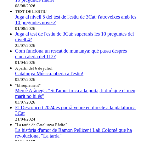
08/08/2026
TEST DE L'ESTIU
Juga al nivell 5 del test de l'estiu de 3Cat: t'atreveixes amb les
10 preguntes noves?
01/08/2026
Juga al test de l'estiu de 3Cat: superaràs les 10 preguntes del
nivell 4?
25/07/2026
Com funciona un rescat de muntanya: què passa després
d'una alerta del 112?
01/04/2026
A partir del 6 de juliol
Catalunya Música, oberta a l'estiu!
02/07/2026
"El suplement"
Mercè Arànega: "Si l'amor truca a la porta, li diré que el meu
marit no hi és"
03/07/2026
El Desconcert 2024 es podrà veure en directe a la plataforma
3Cat
21/04/2024
"La tarda de Catalunya Ràdio"
La història d'amor de Ramon Pellicer i Lali Colomé que ha
revolucionat "La tarda"