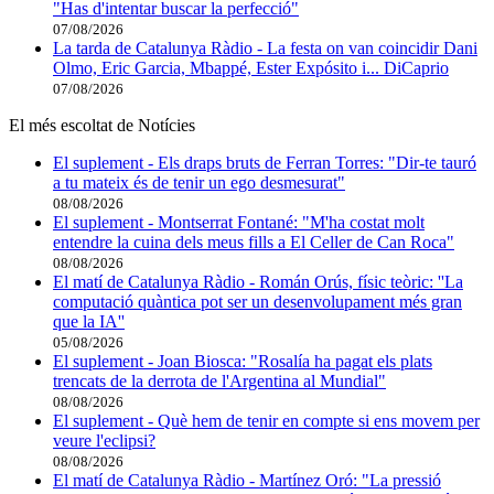
"Has d'intentar buscar la perfecció"
07/08/2026
La tarda de Catalunya Ràdio - La festa on van coincidir Dani
Olmo, Eric Garcia, Mbappé, Ester Expósito i... DiCaprio
07/08/2026
El més escoltat de Notícies
El suplement - Els draps bruts de Ferran Torres: "Dir-te tauró
a tu mateix és de tenir un ego desmesurat"
08/08/2026
El suplement - Montserrat Fontané: "M'ha costat molt
entendre la cuina dels meus fills a El Celler de Can Roca"
08/08/2026
El matí de Catalunya Ràdio - Román Orús, físic teòric: ''La
computació quàntica pot ser un desenvolupament més gran
que la IA''
05/08/2026
El suplement - Joan Biosca: "Rosalía ha pagat els plats
trencats de la derrota de l'Argentina al Mundial"
08/08/2026
El suplement - Què hem de tenir en compte si ens movem per
veure l'eclipsi?
08/08/2026
El matí de Catalunya Ràdio - Martínez Oró: "La pressió