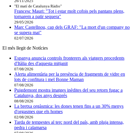
26/11/2025
"El matí de Catalunya Ràdio"
Francesc Mauri: "Tot i estar molt cofois pels pantans plens,
tornarem a patir sequera"
29/05/2026
Marc Castellnou, cap dels GRAF: "La mort d'un company no
se supera mai"
02/07/2026
El més llegit de Notícies
Espanya anuncia controls fronterers als viatgers procedents
d'Itàlia des d'aquesta mitjanit
07/08/2026
Alerta alimentària per la presència de fragments de vidre en
lots de confitura i mel Bonne Maman
07/08/2026
Puigdemont mostra imatges inèdites del seu retorn fugaç a
Catalunya, dos anys després
08/08/2026
La bretxa orgàsmica: les dones tenen fins a un 30% menys
d'orgasmes que els homes
02/08/2026
Tarda de tempestes al terç nord del país, amb pluja intensa,
pedra i calamarsa