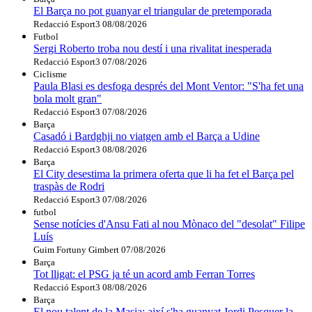
El Barça no pot guanyar el triangular de pretemporada
Redacció Esport3
08/08/2026
Futbol
Sergi Roberto troba nou destí i una rivalitat inesperada
Redacció Esport3
07/08/2026
Ciclisme
Paula Blasi es desfoga després del Mont Ventor: "S'ha fet una
bola molt gran"
Redacció Esport3
07/08/2026
Barça
Casadó i Bardghji no viatgen amb el Barça a Udine
Redacció Esport3
08/08/2026
Barça
El City desestima la primera oferta que li ha fet el Barça pel
traspàs de Rodri
Redacció Esport3
07/08/2026
futbol
Sense notícies d'Ansu Fati al nou Mònaco del "desolat" Filipe
Luís
Guim Fortuny Gimbert
07/08/2026
Barça
Tot lligat: el PSG ja té un acord amb Ferran Torres
Redacció Esport3
08/08/2026
Barça
El nou talent de la Masia: així s'ha guanyat Jordi Pesquer la