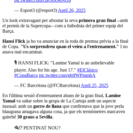
pic.twitter.com/cBObx98AGb
— Esport3 (@esport3)
April 26, 2025
Un look extravagant per afrontar la seva
primera gran final
--amb
el permís de la Supercopa-- com a futbolista del primer equip del
Barça.
Hansi Flick
ja ho va anunciar en la roda de premsa prèvia a la final
de Copa.
"Us sorprendreu quan el veieu a l'entrenament."
I no
anava mal encaminat.
🎙️ HANSI FLICK: "Lamine Yamal is an unbelievable
player. Also for his age. Just 17."
#ElClásico
#CopaBarça
pic.twitter.com/ghffWPmmbA
— FC Barcelona (@FCBarcelona)
April 25, 2025
En l'última sessió d'entrenament abans de la gran final,
Lamine
Yamal
va saltar sobre la gespa de La Cartuja amb un aspecte
inusual: amb un
gorro de llana
que confirmava que la jove perla
blaugrana amagava alguna cosa, ja que els termòmetres marcaven
gairebé
30 graus a Sevilla
.
🪮⁉️ PENTINAT NOU?