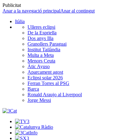
Publicitat
Anar a la navegació principal
Anar al contingut
Itàlia
Ulleres eclipsi
De la Espriella
Dos anys Illa
Granollers Paraguai
Institut Tailàndia
Multa a Meta
Menors Ceuta
Àtic Ayuso
Aparcament agost
Eclipsi solar 2026
Ferran Torres al PSG
Barça
Ronald Araujo al Liverpool
Jorge Messi