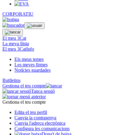
CORPORATIU
El meu 3Cat
La meva llista
El meu 3CatInfo
Els meus temes
Les meves firmes
Notícies guardades
Butlletins
Gestiona el teu compte
Tanca sessió
Gestiona el teu compte
Edita el teu perfil
Canvia la contrasenya
Canvia l'adreça electrònica
Configura les comunicacions
Dona't de baixa