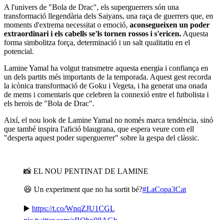
A l'univers de "Bola de Drac", els superguerrers són una
transformació llegendària dels Saiyans, una raça de guerrers que, en
moments d'extrema necessitat o emoció,
aconsegueixen un poder
extraordinari i els cabells se'ls tornen rossos i s'ericen.
Aquesta
forma simbolitza força, determinació i un salt qualitatiu en el
potencial.
Lamine Yamal ha volgut transmetre aquesta energia i confiança en
un dels partits més importants de la temporada. Aquest gest recorda
la icònica transformació de Goku i Vegeta, i ha generat una onada
de mems i comentaris que celebren la connexió entre el futbolista i
els herois de "Bola de Drac".
Així, el nou look de Lamine Yamal no només marca tendència, sinó
que també inspira l'afició blaugrana, que espera veure com ell
"desperta aquest poder superguerrer" sobre la gespa del clàssic.
📸 EL NOU PENTINAT DE LAMINE
😆 Un experiment que no ha sortit bé?
#LaCopa3Cat
▶️
https://t.co/WnqZJU1CGL