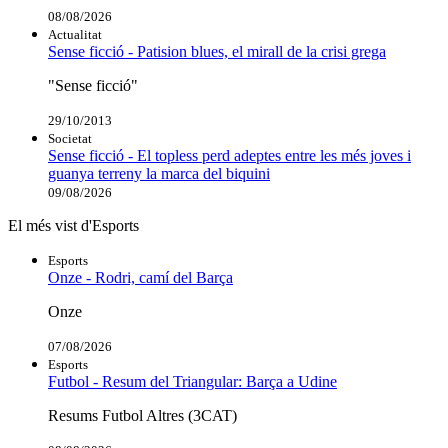
08/08/2026
Actualitat
Sense ficció - Patision blues, el mirall de la crisi grega
"Sense ficció"
29/10/2013
Societat
Sense ficció - El topless perd adeptes entre les més joves i
guanya terreny la marca del biquini
09/08/2026
El més vist d'Esports
Esports
Onze - Rodri, camí del Barça
Onze
07/08/2026
Esports
Futbol - Resum del Triangular: Barça a Udine
Resums Futbol Altres (3CAT)