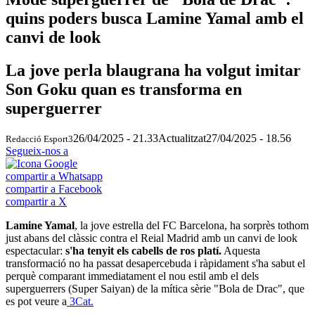
quins poders busca Lamine Yamal amb el
canvi de look
La jove perla blaugrana ha volgut imitar
Son Goku quan es transforma en
superguerrer
26/04/2025 - 21.33
Actualitzat
27/04/2025 - 18.56
Redacció Esport3
Segueix-nos a
compartir a Whatsapp
compartir a Facebook
compartir a X
Lamine Yamal
, la jove estrella del FC Barcelona, ha sorprès tothom
just abans del clàssic contra el Reial Madrid amb un canvi de look
espectacular:
s'ha tenyit els cabells de ros platí.
Aquesta
transformació no ha passat desapercebuda i ràpidament s'ha sabut el
perquè comparant immediatament el nou estil amb el dels
superguerrers (Super Saiyan) de la mítica sèrie "Bola de Drac", que
es pot veure a
3Cat.