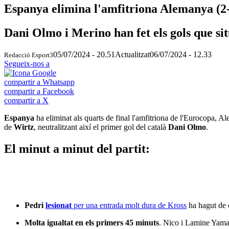
Espanya elimina l'amfitriona Alemanya (2-
Dani Olmo i Merino han fet els gols que sit
05/07/2024 - 20.51
Actualitzat
06/07/2024 - 12.33
Redacció Esport3
Segueix-nos a
compartir a Whatsapp
compartir a Facebook
compartir a X
Espanya
ha eliminat als quarts de final l'amfitriona de l'Eurocopa, 
de
Wirtz
, neutralitzant així el primer gol del català
Dani Olmo
.
El minut a minut del partit:
Pedri
lesionat
per una entrada molt dura de Kross
ha hagut de d
Molta igualtat en els primers 45 minuts
. Nico i Lamine Yamal