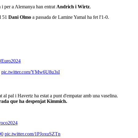
ta i per a Alemanya han entrat
Andrich i Wirtz
.
el 51
Dani Olmo
a passada de Lamine Yamal ha fet l'1-0.
#Euro2024
pic.twitter.com/YMw6U8u3sI
tat al pal i Havertz ha estat a punt d'empatar amb una vaselina.
ntrada que ha despenjat Kimmich.
roco2024
O0
pic.twitter.com/1PJoxuSZTn