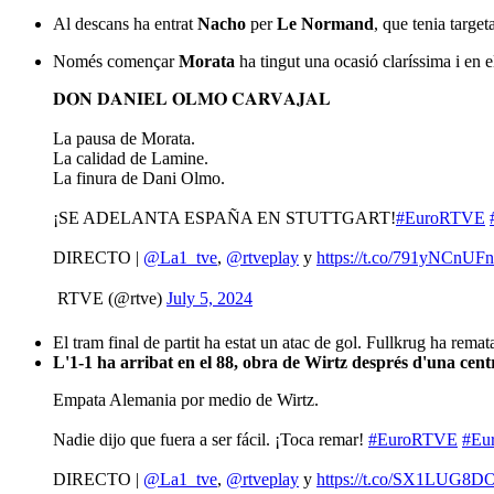
Al descans ha entrat
Nacho
per
Le Normand
, que tenia targe
Només començar
Morata
ha tingut una ocasió claríssima i en 
𝐃𝐎𝐍 𝐃𝐀𝐍𝐈𝐄𝐋 𝐎𝐋𝐌𝐎 𝐂𝐀𝐑𝐕𝐀𝐉𝐀𝐋
La pausa de Morata.
La calidad de Lamine.
La finura de Dani Olmo.
¡SE ADELANTA ESPAÑA EN STUTTGART!
#EuroRTVE
DIRECTO |
@La1_tve
,
@rtveplay
y
https://t.co/791yNCnUFn
 RTVE (@rtve)
July 5, 2024
El tram final de partit ha estat un atac de gol. Fullkrug ha rema
L'1-1 ha arribat en el 88, obra de Wirtz després d'una ce
Empata Alemania por medio de Wirtz.
Nadie dijo que fuera a ser fácil. ¡Toca remar!
#EuroRTVE
#Eu
DIRECTO |
@La1_tve
,
@rtveplay
y
https://t.co/SX1LUG8D