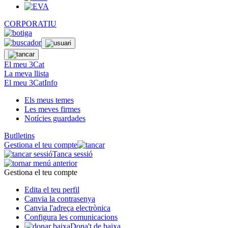
CORPORATIU
El meu 3Cat
La meva llista
El meu 3CatInfo
Els meus temes
Les meves firmes
Notícies guardades
Butlletins
Gestiona el teu compte
Tanca sessió
Gestiona el teu compte
Edita el teu perfil
Canvia la contrasenya
Canvia l'adreça electrònica
Configura les comunicacions
Dona't de baixa