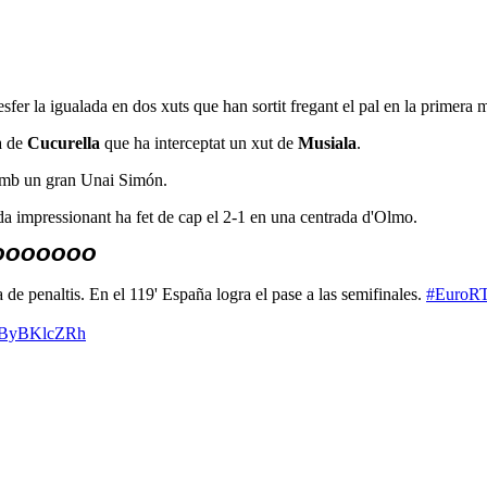
er la igualada en dos xuts que han sortit fregant el pal en la primera m
ea de
Cucurella
que ha interceptat un xut de
Musiala
.
 amb un gran Unai Simón.
a impressionant ha fet de cap el 2-1 en una centrada d'Olmo.
𝙊𝙊𝙊𝙊𝙊𝙊𝙊
de penaltis. En el 119' España logra el pase a las semifinales.
#EuroR
m/zByBKlcZRh