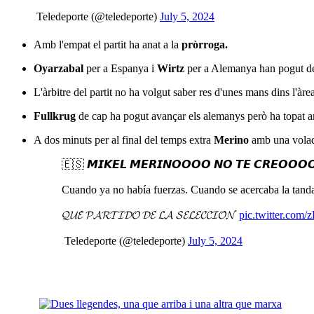
 Teledeporte (@teledeporte)
July 5, 2024
Amb l'empat el partit ha anat a la
pròrroga.
Oyarzabal
per a Espanya i
Wirtz
per a Alemanya han pogut desf
L'àrbitre del partit no ha volgut saber res d'unes mans dins l'àr
Fullkrug
de cap ha pogut avançar els alemanys però ha topat
A dos minuts per al final del temps extra
Merino
amb una volad
🇪🇸 𝙈𝙄𝙆𝙀𝙇 𝙈𝙀𝙍𝙄𝙉𝙊𝙊𝙊𝙊 𝙉𝙊 𝙏𝙀 𝘾𝙍𝙀𝙊𝙊
Cuando ya no había fuerzas. Cuando se acercaba la tanda 
𝓠𝓤𝓔́ 𝓟𝓐𝓡𝓣𝓘𝓓𝓞 𝓓𝓔 𝓛𝓐 𝓢𝓔𝓛𝓔𝓒𝓒𝓘𝓞́𝓝
pic.twitter.co
 Teledeporte (@teledeporte)
July 5, 2024