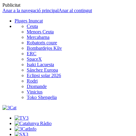
Publicitat
Anar a la navegació principal
Anar al contingut
Pluges Inuncat
Ceuta
Menors Ceuta
Mercabarna
Robatoris coure
Bombardejos Kíiv
ERC
SpaceX
Isaki Lacuesta
Sánchez Europa
Eclipsi solar 2026
Rodri
Diomande
Vinicius
Toko Shengelia