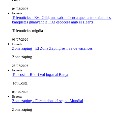
04/08/2026
Esports
Telenotícies - Eva Olid, una sabadellenca que ha triomfat a les
banquetes guanyant la lliga escocesa amb el Hearts
Telenotícies migdia
03/07/2026
Esports
Zona zàping - El Zona Zàping se'n va de vacances
Zona zàping
25/07/2026
Esports
Tot costa - Rodri vol jugar al Barça
Tot Costa
06/08/2026
Esports
Zona zàping - Ferran dona el segon Mundial
Zona zàping