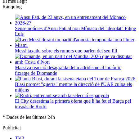
El més llegit
Rànquing
Sense notícies d'Ansu Fati al nou Mònaco del "desolat" Filipe
Luís
Messi taxatiu sobre els rumors que parlen del seu fill
Massiva reacció desagraïda del madridisme al faraònic
fitxatge de Diomande
Blasi promet "guerra" mentre la direcció de l'UAE culpa els
mitjans
El City desestima la primera oferta que li ha fet el Barça pel
traspàs de Rodri
* Dades de les últimes 24h
Publicitat
TV3