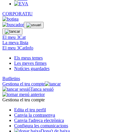
CORPORATIU
El meu 3Cat
La meva llista
El meu 3CatInfo
Els meus temes
Les meves firmes
Notícies guardades
Butlletins
Gestiona el teu compte
Tanca sessió
Gestiona el teu compte
Edita el teu perfil
Canvia la contrasenya
Canvia l'adreça electrònica
Configura les comunicacions
Dona't de baixa