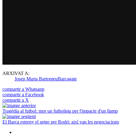
ARXIVAT A:
Josep Maria Bartomeu
Barçagate
compartir a Whatsapp
compartir a Facebook
compartir a X
Tragèdia al futbol: mor un futbolista per l'impacte d'un llamp
El Barça estreny el setge per Rodri: així van les negociacions