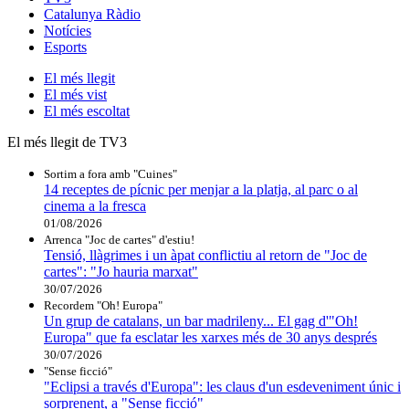
Catalunya Ràdio
Notícies
Esports
El
més llegit
El
més vist
El
més escoltat
El més llegit de TV3
Sortim a fora amb "Cuines"
14 receptes de pícnic per menjar a la platja, al parc o al
cinema a la fresca
01/08/2026
Arrenca "Joc de cartes" d'estiu!
Tensió, llàgrimes i un àpat conflictiu al retorn de "Joc de
cartes": "Jo hauria marxat"
30/07/2026
Recordem "Oh! Europa"
Un grup de catalans, un bar madrileny... El gag d'"Oh!
Europa" que fa esclatar les xarxes més de 30 anys després
30/07/2026
"Sense ficció"
"Eclipsi a través d'Europa": les claus d'un esdeveniment únic i
sorprenent, a "Sense ficció"