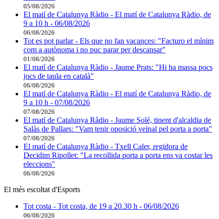
05/08/2026
El matí de Catalunya Ràdio - El matí de Catalunya Ràdio, de
9 a 10 h - 06/08/2026
06/08/2026
Tot es pot parlar - Els que no fan vacances: "Facturo el mínim
com a autònoma i no puc parar per descansar"
01/08/2026
El matí de Catalunya Ràdio - Jaume Prats: "Hi ha massa pocs
jocs de taula en català"
06/08/2026
El matí de Catalunya Ràdio - El matí de Catalunya Ràdio, de
9 a 10 h - 07/08/2026
07/08/2026
El matí de Catalunya Ràdio - Jaume Solé, tinent d'alcaldia de
Salàs de Pallars: "Vam tenir oposició veïnal pel porta a porta"
07/08/2026
El matí de Catalunya Ràdio - Txell Caler, regidora de
Decidim Ripollet: "La recollida porta a porta ens va costar les
eleccions"
06/08/2026
El més escoltat d'Esports
Tot costa - Tot costa, de 19 a 20.30 h - 06/08/2026
06/08/2026