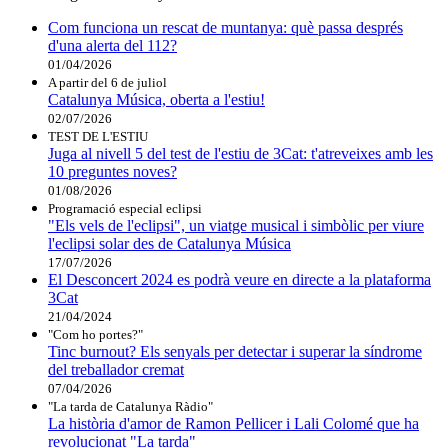
Com funciona un rescat de muntanya: què passa després
d'una alerta del 112?
01/04/2026
A partir del 6 de juliol
Catalunya Música, oberta a l'estiu!
02/07/2026
TEST DE L'ESTIU
Juga al nivell 5 del test de l'estiu de 3Cat: t'atreveixes amb les
10 preguntes noves?
01/08/2026
Programació especial eclipsi
"Els vels de l'eclipsi", un viatge musical i simbòlic per viure
l'eclipsi solar des de Catalunya Música
17/07/2026
El Desconcert 2024 es podrà veure en directe a la plataforma
3Cat
21/04/2024
"Com ho portes?"
Tinc burnout? Els senyals per detectar i superar la síndrome
del treballador cremat
07/04/2026
"La tarda de Catalunya Ràdio"
La història d'amor de Ramon Pellicer i Lali Colomé que ha
revolucionat "La tarda"