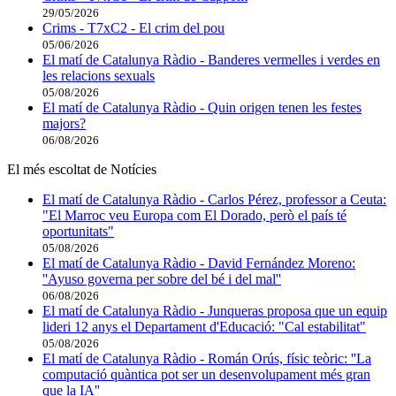
29/05/2026
Crims - T7xC2 - El crim del pou
05/06/2026
El matí de Catalunya Ràdio - Banderes vermelles i verdes en
les relacions sexuals
05/08/2026
El matí de Catalunya Ràdio - Quin origen tenen les festes
majors?
06/08/2026
El més escoltat de Notícies
El matí de Catalunya Ràdio - Carlos Pérez, professor a Ceuta:
"El Marroc veu Europa com El Dorado, però el país té
oportunitats"
05/08/2026
El matí de Catalunya Ràdio - David Fernández Moreno:
''Ayuso governa per sobre del bé i del mal''
06/08/2026
El matí de Catalunya Ràdio - Junqueras proposa que un equip
lideri 12 anys el Departament d'Educació: "Cal estabilitat"
05/08/2026
El matí de Catalunya Ràdio - Román Orús, físic teòric: ''La
computació quàntica pot ser un desenvolupament més gran
que la IA''