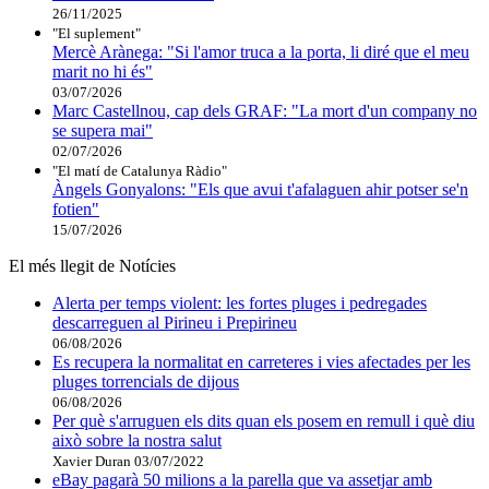
26/11/2025
"El suplement"
Mercè Arànega: "Si l'amor truca a la porta, li diré que el meu
marit no hi és"
03/07/2026
Marc Castellnou, cap dels GRAF: "La mort d'un company no
se supera mai"
02/07/2026
"El matí de Catalunya Ràdio"
Àngels Gonyalons: "Els que avui t'afalaguen ahir potser se'n
fotien"
15/07/2026
El més llegit de Notícies
Alerta per temps violent: les fortes pluges i pedregades
descarreguen al Pirineu i Prepirineu
06/08/2026
Es recupera la normalitat en carreteres i vies afectades per les
pluges torrencials de dijous
06/08/2026
Per què s'arruguen els dits quan els posem en remull i què diu
això sobre la nostra salut
Xavier Duran
03/07/2022
eBay pagarà 50 milions a la parella que va assetjar amb