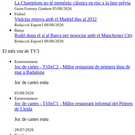
La Champions no té memòria: clàssics en risc a la fase prèvia
Guim Fortuny Gimbert
05/08/2026
Futbol
Vinícius renova amb el Madrid fins al 2032
Redacció Esport3
06/08/2026
Barça
Rodri dona el sí al Barça per negociar amb el Manchester City
Redacció Esport3
06/08/2026
El més vist de TV3
Entreteniment
Joc de cartes - T10xC2 - Millor restaurant de primera línia de
mar a Badalona
Joc de cartes estiu
05/08/2026
Entreteniment
Joc de cartes - T10xC1 - Millor restaurant informal del Pirineu
de Lleida
Joc de cartes estiu
29/07/2026