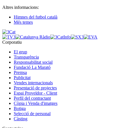
Altres informacions:
Himnes del futbol català
Més temes
Corporatiu
El grup
Transparència
Responsabilitat social
Fundació La Marató
Premsa
Publicitat
Vendes internacionals
Presentació de projectes
Espai Proveïdor - Client
Perfil del contractant
Còpia i Venda d'imatges
Botiga
Selecció de personal
Càsting