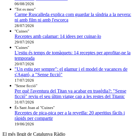
06/08/2026
"Tot es mou"
Carme Ruscalleda explica com guardar la síndria a la nevera:
ni amb film ni amb l'escorça
28/07/2026
"Cuines"
Receptes amb calamar: 14 idees per cuinar-lo
29/07/2026
"Cuines"
L'estiu és temps de tomàquets: 14 receptes per aprofitar-ne la
temporada
20/07/2026
"Un estiu per sempre": el glamur i el model de vacances de
s'Agaró, a "Sense ficció"
17/07/2026
"Sense ficció"
Per què l'aventura del Titan va acabar en tragèdia?: "Sense
ficció" reviu el seu últim viatge cap a les restes del Titanic
31/07/2026
És Sant Joan al "Cuines"
Receptes de pica-pica per a la revetlla: 20 aperitius fàcils i
ràpids per compartir
19/06/2026
El més llegit de Catalunya Ràdio