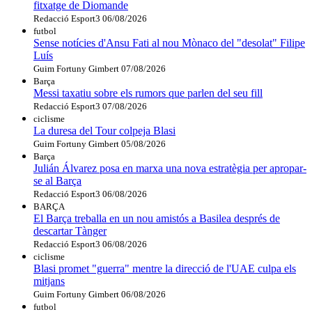
fitxatge de Diomande
Redacció Esport3
06/08/2026
futbol
Sense notícies d'Ansu Fati al nou Mònaco del "desolat" Filipe
Luís
Guim Fortuny Gimbert
07/08/2026
Barça
Messi taxatiu sobre els rumors que parlen del seu fill
Redacció Esport3
07/08/2026
ciclisme
La duresa del Tour colpeja Blasi
Guim Fortuny Gimbert
05/08/2026
Barça
Julián Álvarez posa en marxa una nova estratègia per apropar-
se al Barça
Redacció Esport3
06/08/2026
BARÇA
El Barça treballa en un nou amistós a Basilea després de
descartar Tànger
Redacció Esport3
06/08/2026
ciclisme
Blasi promet "guerra" mentre la direcció de l'UAE culpa els
mitjans
Guim Fortuny Gimbert
06/08/2026
futbol