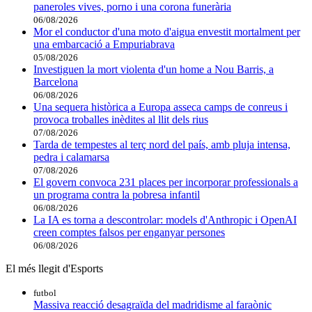
paneroles vives, porno i una corona funerària
06/08/2026
Mor el conductor d'una moto d'aigua envestit mortalment per
una embarcació a Empuriabrava
05/08/2026
Investiguen la mort violenta d'un home a Nou Barris, a
Barcelona
06/08/2026
Una sequera històrica a Europa asseca camps de conreus i
provoca troballes inèdites al llit dels rius
07/08/2026
Tarda de tempestes al terç nord del país, amb pluja intensa,
pedra i calamarsa
07/08/2026
El govern convoca 231 places per incorporar professionals a
un programa contra la pobresa infantil
06/08/2026
La IA es torna a descontrolar: models d'Anthropic i OpenAI
creen comptes falsos per enganyar persones
06/08/2026
El més llegit d'Esports
futbol
Massiva reacció desagraïda del madridisme al faraònic