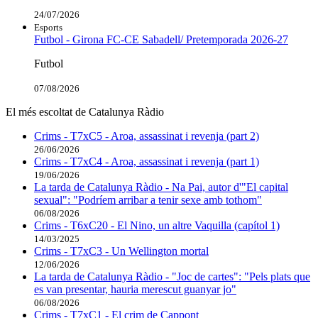
24/07/2026
Esports
Futbol - Girona FC-CE Sabadell/ Pretemporada 2026-27
Futbol
07/08/2026
El més escoltat de Catalunya Ràdio
Crims - T7xC5 - Aroa, assassinat i revenja (part 2)
26/06/2026
Crims - T7xC4 - Aroa, assassinat i revenja (part 1)
19/06/2026
La tarda de Catalunya Ràdio - Na Pai, autor d'"El capital
sexual": "Podríem arribar a tenir sexe amb tothom"
06/08/2026
Crims - T6xC20 - El Nino, un altre Vaquilla (capítol 1)
14/03/2025
Crims - T7xC3 - Un Wellington mortal
12/06/2026
La tarda de Catalunya Ràdio - "Joc de cartes": "Pels plats que
es van presentar, hauria merescut guanyar jo"
06/08/2026
Crims - T7xC1 - El crim de Cappont