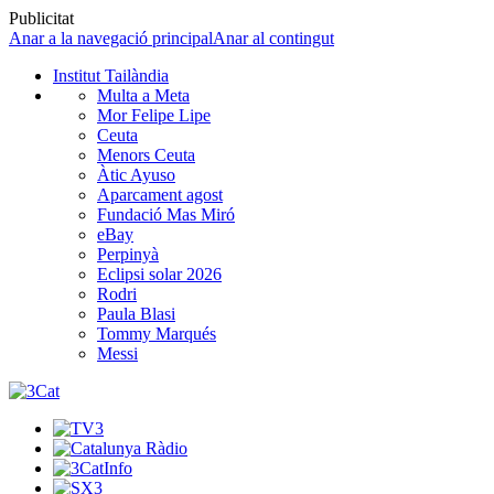
Publicitat
Anar a la navegació principal
Anar al contingut
Institut Tailàndia
Multa a Meta
Mor Felipe Lipe
Ceuta
Menors Ceuta
Àtic Ayuso
Aparcament agost
Fundació Mas Miró
eBay
Perpinyà
Eclipsi solar 2026
Rodri
Paula Blasi
Tommy Marqués
Messi