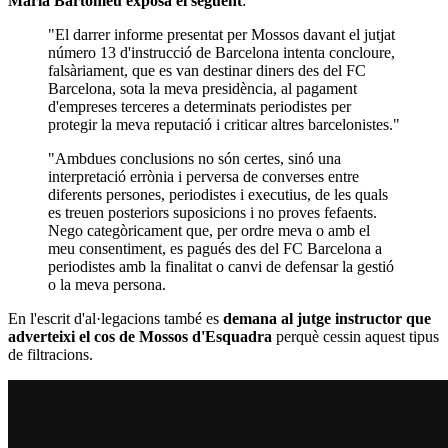
Maria Bartomeu exposa el següent
:
"El darrer informe presentat per Mossos davant el jutjat
número 13 d'instrucció de Barcelona intenta concloure,
falsàriament, que es van destinar diners des del FC
Barcelona, sota la meva presidència, al pagament
d'empreses terceres a determinats periodistes per
protegir la meva reputació i criticar altres barcelonistes."
"Ambdues conclusions no són certes, sinó una
interpretació errònia i perversa de converses entre
diferents persones, periodistes i executius, de les quals
es treuen posteriors suposicions i no proves fefaents.
Nego categòricament que, per ordre meva o amb el
meu consentiment, es pagués des del FC Barcelona a
periodistes amb la finalitat o canvi de defensar la gestió
o la meva persona.
En l'escrit d'al·legacions també es
demana al jutge instructor que
adverteixi el cos de Mossos d'Esquadra
perquè cessin aquest tipus
de filtracions.