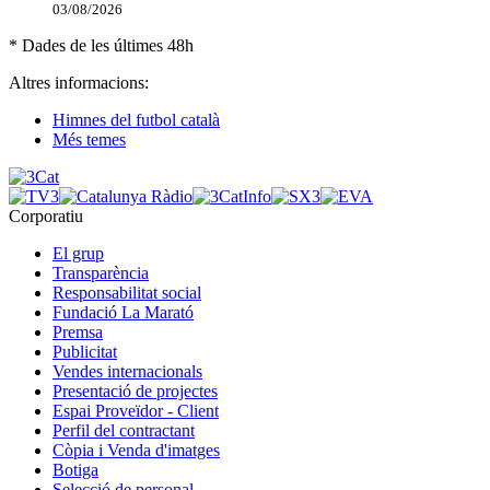
03/08/2026
* Dades de les últimes 48h
Altres informacions:
Himnes del futbol català
Més temes
Corporatiu
El grup
Transparència
Responsabilitat social
Fundació La Marató
Premsa
Publicitat
Vendes internacionals
Presentació de projectes
Espai Proveïdor - Client
Perfil del contractant
Còpia i Venda d'imatges
Botiga
Selecció de personal