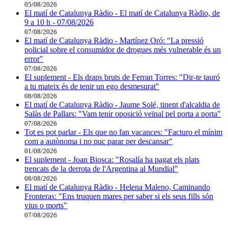
05/08/2026
El matí de Catalunya Ràdio - El matí de Catalunya Ràdio, de
9 a 10 h - 07/08/2026
07/08/2026
El matí de Catalunya Ràdio - Martínez Oró: "La pressió
policial sobre el consumidor de drogues més vulnerable és un
error"
07/08/2026
El suplement - Els draps bruts de Ferran Torres: "Dir-te tauró
a tu mateix és de tenir un ego desmesurat"
08/08/2026
El matí de Catalunya Ràdio - Jaume Solé, tinent d'alcaldia de
Salàs de Pallars: "Vam tenir oposició veïnal pel porta a porta"
07/08/2026
Tot es pot parlar - Els que no fan vacances: "Facturo el mínim
com a autònoma i no puc parar per descansar"
01/08/2026
El suplement - Joan Biosca: "Rosalía ha pagat els plats
trencats de la derrota de l'Argentina al Mundial"
08/08/2026
El matí de Catalunya Ràdio - Helena Maleno, Caminando
Fronteras: "Ens truquen mares per saber si els seus fills són
vius o morts"
07/08/2026