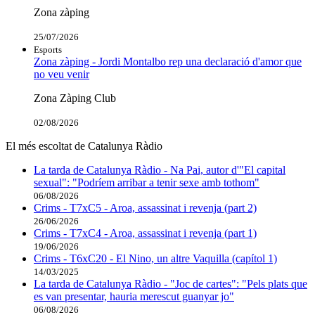
Zona zàping
25/07/2026
Esports
Zona zàping - Jordi Montalbo rep una declaració d'amor que
no veu venir
Zona Zàping Club
02/08/2026
El més escoltat de Catalunya Ràdio
La tarda de Catalunya Ràdio - Na Pai, autor d'"El capital
sexual": "Podríem arribar a tenir sexe amb tothom"
06/08/2026
Crims - T7xC5 - Aroa, assassinat i revenja (part 2)
26/06/2026
Crims - T7xC4 - Aroa, assassinat i revenja (part 1)
19/06/2026
Crims - T6xC20 - El Nino, un altre Vaquilla (capítol 1)
14/03/2025
La tarda de Catalunya Ràdio - "Joc de cartes": "Pels plats que
es van presentar, hauria merescut guanyar jo"
06/08/2026