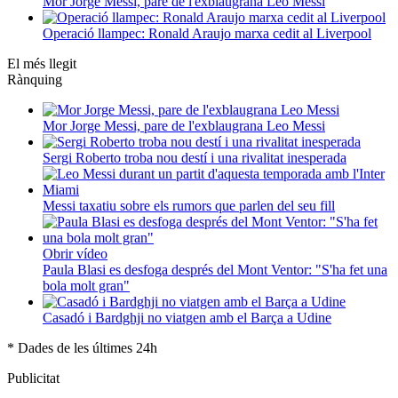
Mor Jorge Messi, pare de l'exblaugrana Leo Messi
Operació llampec: Ronald Araujo marxa cedit al Liverpool
El més llegit
Rànquing
Mor Jorge Messi, pare de l'exblaugrana Leo Messi
Sergi Roberto troba nou destí i una rivalitat inesperada
Messi taxatiu sobre els rumors que parlen del seu fill
Obrir vídeo
Paula Blasi es desfoga després del Mont Ventor: "S'ha fet una
bola molt gran"
Casadó i Bardghji no viatgen amb el Barça a Udine
* Dades de les últimes 24h
Publicitat