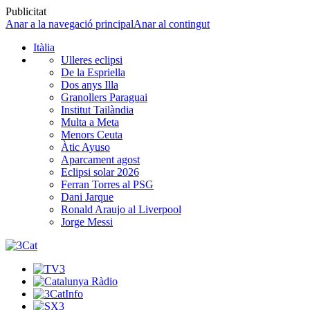
Publicitat
Anar a la navegació principal
Anar al contingut
Itàlia
Ulleres eclipsi
De la Espriella
Dos anys Illa
Granollers Paraguai
Institut Tailàndia
Multa a Meta
Menors Ceuta
Àtic Ayuso
Aparcament agost
Eclipsi solar 2026
Ferran Torres al PSG
Dani Jarque
Ronald Araujo al Liverpool
Jorge Messi