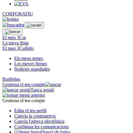
CORPORATIU
El meu 3Cat
La meva llista
El meu 3CatInfo
Els meus temes
Les meves firmes
Notícies guardades
Butlletins
Gestiona el teu compte
Tanca sessió
Gestiona el teu compte
Edita el teu perfil
Canvia la contrasenya
Canvia l'adreça electrònica
Configura les comunicacions
Dona't de baixa