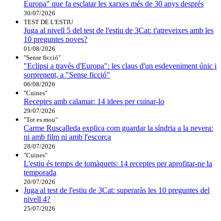
Europa" que fa esclatar les xarxes més de 30 anys després
30/07/2026
TEST DE L'ESTIU
Juga al nivell 5 del test de l'estiu de 3Cat: t'atreveixes amb les
10 preguntes noves?
01/08/2026
"Sense ficció"
"Eclipsi a través d'Europa": les claus d'un esdeveniment únic i
sorprenent, a "Sense ficció"
06/08/2026
"Cuines"
Receptes amb calamar: 14 idees per cuinar-lo
29/07/2026
"Tot es mou"
Carme Ruscalleda explica com guardar la síndria a la nevera:
ni amb film ni amb l'escorça
28/07/2026
"Cuines"
L'estiu és temps de tomàquets: 14 receptes per aprofitar-ne la
temporada
20/07/2026
Juga al test de l'estiu de 3Cat: superaràs les 10 preguntes del
nivell 4?
25/07/2026