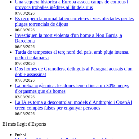
Una sequera històrica a Europa asseca camps de conreus i
provoca troballes inèdites al llit dels rius
07/08/2026
Es recupera la normalitat en carreteres i vies afectades per les
pluges torrencials de dijous
06/08/2026
Investiguen la mort violenta d'un home a Nou Barris, a
Barcelona
06/08/2026
Tarda de tempestes al terç nord del país, amb pluja intensa,
pedra i calamarsa
07/08/2026
Dos homes de Granollers, detinguts al Paraguai acusats d'un
doble assassinat
07/08/2026
La bretxa orgàsmica: les dones tenen fins a un 30% menys
d'orgasmes que els homes
02/08/2026
La IA es torna a descontrolar: models d'Anthropic i OpenAI
creen comptes falsos per enganyar persones
06/08/2026
El més llegit d'Esports
Futbol