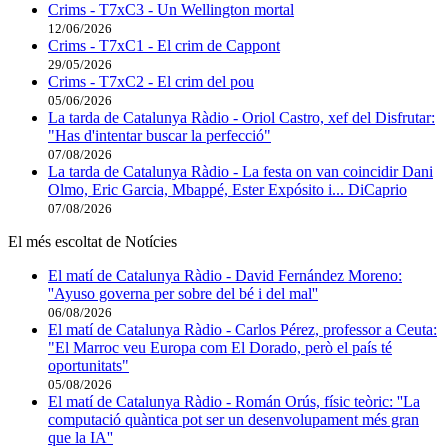
Crims - T7xC3 - Un Wellington mortal
12/06/2026
Crims - T7xC1 - El crim de Cappont
29/05/2026
Crims - T7xC2 - El crim del pou
05/06/2026
La tarda de Catalunya Ràdio - Oriol Castro, xef del Disfrutar:
"Has d'intentar buscar la perfecció"
07/08/2026
La tarda de Catalunya Ràdio - La festa on van coincidir Dani
Olmo, Eric Garcia, Mbappé, Ester Expósito i... DiCaprio
07/08/2026
El més escoltat de Notícies
El matí de Catalunya Ràdio - David Fernández Moreno:
''Ayuso governa per sobre del bé i del mal''
06/08/2026
El matí de Catalunya Ràdio - Carlos Pérez, professor a Ceuta:
"El Marroc veu Europa com El Dorado, però el país té
oportunitats"
05/08/2026
El matí de Catalunya Ràdio - Román Orús, físic teòric: ''La
computació quàntica pot ser un desenvolupament més gran
que la IA''