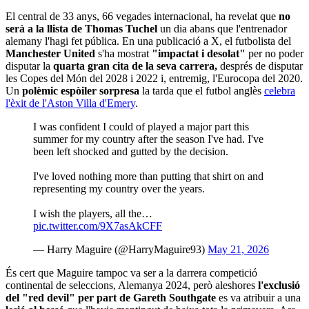
El central de 33 anys, 66 vegades internacional, ha revelat que
no
serà a la llista de Thomas Tuchel
un dia abans que l'entrenador
alemany l'hagi fet pública. En una publicació a X, el futbolista del
Manchester United
s'ha mostrat
"impactat i desolat"
per no poder
disputar la
quarta gran cita de la seva carrera,
després de disputar
les Copes del Món del 2028 i 2022 i, entremig, l'Eurocopa del 2020.
Un
polèmic espòiler sorpresa
la tarda que el futbol anglès
celebra
l'èxit de l'Aston Villa d'Emery
.
I was confident I could of played a major part this
summer for my country after the season I've had. I've
been left shocked and gutted by the decision.
I've loved nothing more than putting that shirt on and
representing my country over the years.
I wish the players, all the…
pic.twitter.com/9X7asAkCFF
— Harry Maguire (@HarryMaguire93)
May 21, 2026
És cert que Maguire tampoc va ser a la darrera competició
continental de seleccions, Alemanya 2024, però aleshores
l'exclusió
del "red devil" per part de Gareth Southgate
es va atribuir a una