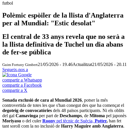
futbol
Polèmic espòiler de la llista d'Anglaterra
per al Mundial: "Estic desolat"
El central de 33 anys revela que no serà a
la llista definitiva de Tuchel un dia abans
de fer-se pública
21/05/2026 - 19.46
Actualitzat
21/05/2026 - 20.11
Guim Fortuny Gimbert
Segueix-nos a
compartir a Whatsapp
compartir a Facebook
compartir a X
Sonada exclusió de cara al Mundial 2026
, potser la més
controvertida de totes les que s'han conegut des que ha començat el
degoteig de convocatòries
dels 48 països participants. Ni els oblits
del gal
Camavinga
per part de
Deschamps
, de
Mitoma
pel japonès
Moriyasu
o del culer
Roony
pel tècnic de Suècia,
Potter
,
han fet
tant soroll com la no inclusió de
Harry Maguire amb Anglaterra
.