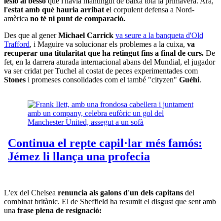
lesió al bessó
que l'havia mantingut de baixa tota la primavera. Ara,
l'estat amb què hauria arribat e
l corpulent defensa a Nord-
amèrica
no té ni punt de comparació.
Des que al gener
Michael Carrick
va seure a la banqueta d'Old
Trafford
, i Maguire va solucionar els problemes a la cuixa,
va
recuperar una titularitat que ha retingut fins a final de curs.
De
fet, en la darrera aturada internacional abans del Mundial, el jugador
va ser cridat per Tuchel al costat de peces experimentades com
Stones
i promeses consolidades com el també "cityzen"
Guéhi
.
L'ex del Chelsea
renuncia als galons d'un dels capitans
del
combinat britànic. El de Sheffield ha resumit el disgust que sent amb
una
frase plena de resignació: