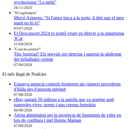
revolucionat "La tarda"
26/11/2025
"El suplement"
Mercè Arànega: "Si l'amor truca a la porta, li diré que el meu
marit no hi és"
03/07/2026
El Desconcert 2024 es podrà veure en directe a la plataforma
3Cat
21/04/2024
"Com ho portes?"
Tinc burnout? Els senyals per detectar i superar la síndrome
del treballador cremat
07/04/2026
El més llegit de Notícies
Espanya anuncia controls fronterers als viatgers procedents
d'Itàlia des d'aquesta mitjanit
07/08/2026
eBay pagarà 50 milions a la parella que va assetjar amb
paneroles vives, porno i una corona funerària
06/08/2026
Alerta alimentària per la presència de fragments de vidre en
lots de confitura i mel Bonne Maman
07/08/2026