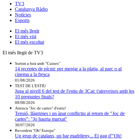
TV3
Catalunya Ràdio
Notícies
Esports
El
més llegit
El
més vist
El
més escoltat
El més llegit de TV3
Sortim a fora amb "Cuines"
14 receptes de pícnic per menjar a la platja, al parc o al
cinema a la fresca
01/08/2026
TEST DE L'ESTIU
Juga al nivell 6 del test de l'estiu de 3Cat: t'atreveixes amb les
10 preguntes finals?
08/08/2026
Arrenca "Joc de cartes" d'estiu!
Tensió, llàgrimes i un àpat conflictiu al retorn de "Joc de
cartes": "Jo hauria marxat"
30/07/2026
Recordem "Oh! Europa"
Un grup de catalans, un bar madrileny... El gag d'"Oh!