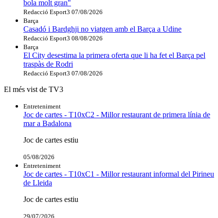
bola molt gran"
Redacció Esport3
07/08/2026
Barça
Casadó i Bardghji no viatgen amb el Barça a Udine
Redacció Esport3
08/08/2026
Barça
El City desestima la primera oferta que li ha fet el Barça pel
traspàs de Rodri
Redacció Esport3
07/08/2026
El més vist de TV3
Entreteniment
Joc de cartes - T10xC2 - Millor restaurant de primera línia de
mar a Badalona
Joc de cartes estiu
05/08/2026
Entreteniment
Joc de cartes - T10xC1 - Millor restaurant informal del Pirineu
de Lleida
Joc de cartes estiu
29/07/2026