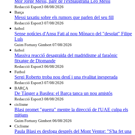
Mor Jorge Messi, pare de l'exblaugrana Leo Messi
Redacció Esport3
08/08/2026
Barça
Messi taxatiu sobre els rumors que parlen del seu fill
Redacció Esport3
07/08/2026
futbol
Sense notícies d'Ansu Fati al nou Mònaco del "desolat" Filipe
Luís
Guim Fortuny Gimbert
07/08/2026
futbol
Massiva reacció desagraïda del madridisme al faraònic
fitxatge de Diomande
Redacció Esport3
06/08/2026
Futbol
Sergi Roberto troba nou destí i una rivalitat inesperada
Redacció Esport3
07/08/2026
BARÇA
De Tànger a Basilea: el Barça tanca un nou amistós
Redacció Esport3
08/08/2026
ciclisme
Blasi promet "guerra" mentre la direcció de l'UAE culpa els
mitjans
Guim Fortuny Gimbert
06/08/2026
Ciclisme
Paula Blasi es desfoga després del Mont Ventor: "S'ha fet una