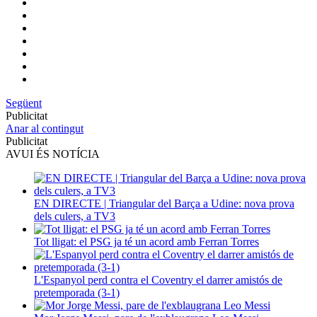
Següent
Publicitat
Anar al contingut
Publicitat
AVUI ÉS NOTÍCIA
EN DIRECTE | Triangular del Barça a Udine: nova prova
dels culers, a TV3
Tot lligat: el PSG ja té un acord amb Ferran Torres
L'Espanyol perd contra el Coventry el darrer amistós de
pretemporada (3-1)