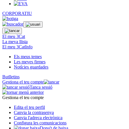
CORPORATIU
El meu 3Cat
La meva llista
El meu 3CatInfo
Els meus temes
Les meves firmes
Notícies guardades
Butlletins
Gestiona el teu compte
Tanca sessió
Gestiona el teu compte
Edita el teu perfil
Canvia la contrasenya
Canvia l'adreça electrònica
Configura les comunicacions
Dona't de baixa