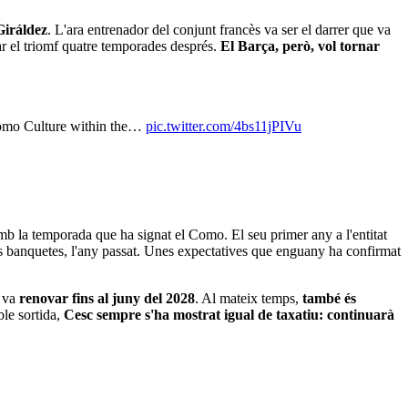
Giráldez
. L'ara entrenador del conjunt francès va ser el darrer que va
yar el triomf quatre temporades després.
El Barça, però, vol tornar
Como Culture within the…
pic.twitter.com/4bs11jPIVu
b la temporada que ha signat el Como. El seu primer any a l'entitat
 les banquetes, l'any passat. Unes expectatives que enguany ha confirmat
s va
renovar fins al juny del 2028
. Al mateix temps,
també és
ble sortida,
Cesc sempre s'ha mostrat igual de taxatiu: continuarà