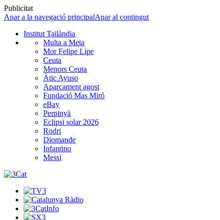
Publicitat
Anar a la navegació principal
Anar al contingut
Institut Tailàndia
Multa a Meta
Mor Felipe Lipe
Ceuta
Menors Ceuta
Àtic Ayuso
Aparcament agost
Fundació Mas Miró
eBay
Perpinyà
Eclipsi solar 2026
Rodri
Diomande
Infantino
Messi