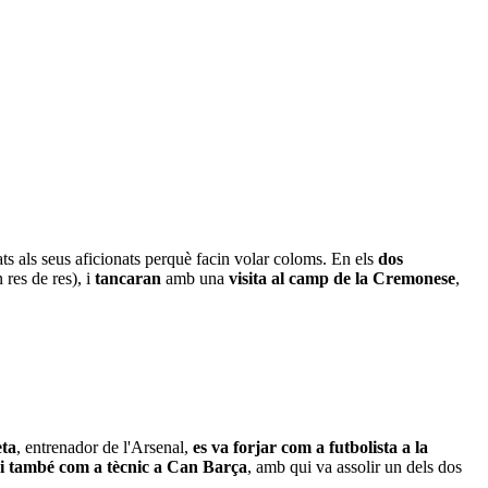
s als seus aficionats perquè facin volar coloms. En els
dos
 res de res), i
tancaran
amb una
visita al camp de la Cremonese
,
eta
, entrenador de l'Arsenal,
es va forjar com a futbolista a la
a i també com a tècnic a Can Barça
, amb qui va assolir un dels dos