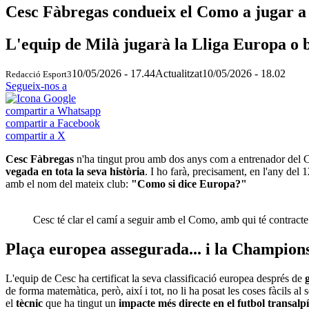
Cesc Fàbregas condueix el Como a jugar a 
L'equip de Milà jugarà la Lliga Europa o bé
10/05/2026 - 17.44
Actualitzat
10/05/2026 - 18.02
Redacció Esport3
Segueix-nos a
compartir a Whatsapp
compartir a Facebook
compartir a X
Cesc Fàbregas
n'ha tingut prou amb dos anys com a entrenador del
vegada en tota la seva història
. I ho farà, precisament, en l'any del 
amb el nom del mateix club:
"Como si dice Europa?"
Cesc té clar el camí a seguir amb el Como, amb qui té contracte
Plaça europea assegurada... i la Champion
L'equip de Cesc ha certificat la seva classificació europea després de
g
de forma matemàtica, però, així i tot, no li ha posat les coses fàcils al 
el
tècnic
que ha tingut un
impacte més directe en el futbol transalpí