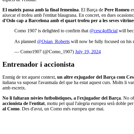
El mateix passa amb la final femenina
. El Barça de
Pere Romeu
es
aixecar el trofeu amb l'entitat blaugrana. En concret, en dues ocasions
d'Oslo cap a Barcelona amb el quart trofeu per a les seves vitrine
Como 1907 is delighted to confirm that
@cesc4official
will bec
As planned
@Osian_Roberts
will now be fully focused on his
— Como1907 (@Como_1907)
July 19, 2024
Entrenador i accionista
Enmig de tot aquest context,
un altre exjugador del Barça com Ce
italiana va suposar l'avantsala del que ha estat aquest curs. Molts li 
amb escreix.
No li faltaran nòvies futbolístiques, a l'exjugador del Barça
. No ob
accionista de l'entitat
, motiu pel qual l'alegria europea serà doble p
al Como
. Des d'avui, un Como més europeu que mai.