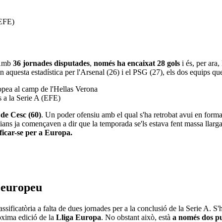
(EFE)
 Amb
36 jornades disputades
,
només ha encaixat 28 gols
i és, per ara,
 aquesta estadística per l'Arsenal (26) i el PSG (27), els dos equips qu
 a la Serie A (EFE)
 de Cesc (60)
. Un poder ofensiu amb el qual s'ha retrobat avui en forma
alians ja començaven a dir que la temporada se'ls estava fent massa llarga
ficar-se per a Europa.
 europeu
lassificatòria a falta de dues jornades per a la conclusió de la Serie A. 
ròxima edició de la
Lliga Europa
. No obstant això, està
a només dos pu