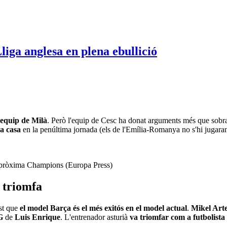
'equip de Milà
. Però l'equip de Cesc ha donat arguments més que sobrat
 a casa
en la penúltima jornada (els de l'Emília-Romanya no s'hi jugaran
 pròxima Champions (Europa Press)
 triomfa
st que
el model Barça és el més exitós en el model actual
.
Mikel Art
G
de
Luis Enrique
. L'entrenador asturià
va triomfar com a futbolist