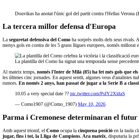
Douvikas ha anotat l'únic gol del partit contra l'Hellas Verona 
La tercera millor defensa d'Europa
La
seguretat defensiva del Como
ha sorprès molts dels seus rivals.
menys gols en contra de les 5 grans lligues europees, només millorat en
La plantilla del Como ha signat una temporada sense precedents
Al mateix temps,
només l'Inter de Milà (85) ha fet més gols que els
les últimes cinc jornades. En aquest sentit, algunes veus d'analistes it
rumors.
En només 2 anys, han passat de jugar a la Serie B a classi
10.05 a very special date ??
pic.twitter.com/PsIY2XldaS
— Como1907 (@Como_1907)
May 10, 2026
Parma i Cremonese determinaran el futur
Amb aquest triomf, el
Como
ocupa la
cinquena posició
en la taula c
jugar, fins i tot, la Lliga de Campions
.
Ara mateix
, disputaria la p