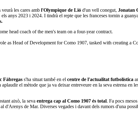
 veurà les cares amb
l'Olympique de Lió
d'un vell conegut,
Jonatan 
: els anys 2023 i 2024. I tindrà el repte que les franceses tornin a guan
s.
ome head coach of the men's team on a four-year contract.
 role as Head of Development for Como 1907, tasked with creating a 
sc Fàbregas
s'ha situat també en el
centre de l'actualitat futbolística
am
van aplaudir el mètode que ja va deixar entreveure en la seva estrena en
stant això, la seva
entrega cap al Como 1907 és total
. Fa pocs meso
er al d'Arenys de Mar. Diverses vegades i davant dels rumors d'una possi