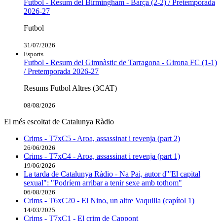
Futbol - Resum del Birmingham - Barça (2-2) / Pretemporada
2026-27
Futbol
31/07/2026
Esports
Futbol - Resum del Gimnàstic de Tarragona - Girona FC (1-1)
/ Pretemporada 2026-27
Resums Futbol Altres (3CAT)
08/08/2026
El més escoltat de Catalunya Ràdio
Crims - T7xC5 - Aroa, assassinat i revenja (part 2)
26/06/2026
Crims - T7xC4 - Aroa, assassinat i revenja (part 1)
19/06/2026
La tarda de Catalunya Ràdio - Na Pai, autor d'"El capital
sexual": "Podríem arribar a tenir sexe amb tothom"
06/08/2026
Crims - T6xC20 - El Nino, un altre Vaquilla (capítol 1)
14/03/2025
Crims - T7xC1 - El crim de Cappont