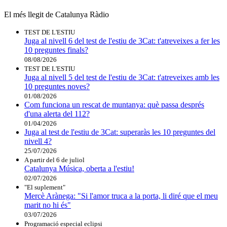
El més llegit de Catalunya Ràdio
TEST DE L'ESTIU
Juga al nivell 6 del test de l'estiu de 3Cat: t'atreveixes a fer les
10 preguntes finals?
08/08/2026
TEST DE L'ESTIU
Juga al nivell 5 del test de l'estiu de 3Cat: t'atreveixes amb les
10 preguntes noves?
01/08/2026
Com funciona un rescat de muntanya: què passa després
d'una alerta del 112?
01/04/2026
Juga al test de l'estiu de 3Cat: superaràs les 10 preguntes del
nivell 4?
25/07/2026
A partir del 6 de juliol
Catalunya Música, oberta a l'estiu!
02/07/2026
"El suplement"
Mercè Arànega: "Si l'amor truca a la porta, li diré que el meu
marit no hi és"
03/07/2026
Programació especial eclipsi