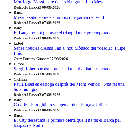
Mor Jorge Messi, pare de l'exblaugrana Leo Messi
Redacció Esport3
08/08/2026
Barça
Messi taxatiu sobre els rumors que parlen del seu fill
Redacció Esport3
07/08/2026
Barça
El Barça no pot guanyar el triangular de pretemporada
Redacció Esport3
08/08/2026
futbol
Sense notícies d'Ansu Fati al nou Mònaco del "desolat" Filipe
Luís
Guim Fortuny Gimbert
07/08/2026
Futbol
Sergi Roberto troba nou destí i una rivalitat inesperada
Redacció Esport3
07/08/2026
Ciclisme
Paula Blasi es desfoga després del Mont Ventor: "S'ha fet una
bola molt gran"
Redacció Esport3
07/08/2026
Barça
Casadó i Bardghji no viatgen amb el Barça a Udine
Redacció Esport3
08/08/2026
Barça
El City desestima la primera oferta que li ha fet el Barça pel
traspàs de Rodri