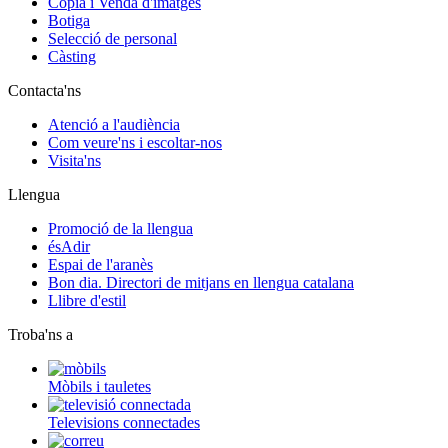
Còpia i Venda d'imatges
Botiga
Selecció de personal
Càsting
Contacta'ns
Atenció a l'audiència
Com veure'ns i escoltar-nos
Visita'ns
Llengua
Promoció de la llengua
ésAdir
Espai de l'aranès
Bon dia. Directori de mitjans en llengua catalana
Llibre d'estil
Troba'ns a
Mòbils i tauletes
Televisions connectades