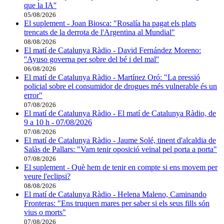
que la IA''
05/08/2026
El suplement - Joan Biosca: "Rosalía ha pagat els plats
trencats de la derrota de l'Argentina al Mundial"
08/08/2026
El matí de Catalunya Ràdio - David Fernández Moreno:
''Ayuso governa per sobre del bé i del mal''
06/08/2026
El matí de Catalunya Ràdio - Martínez Oró: "La pressió
policial sobre el consumidor de drogues més vulnerable és un
error"
07/08/2026
El matí de Catalunya Ràdio - El matí de Catalunya Ràdio, de
9 a 10 h - 07/08/2026
07/08/2026
El matí de Catalunya Ràdio - Jaume Solé, tinent d'alcaldia de
Salàs de Pallars: "Vam tenir oposició veïnal pel porta a porta"
07/08/2026
El suplement - Què hem de tenir en compte si ens movem per
veure l'eclipsi?
08/08/2026
El matí de Catalunya Ràdio - Helena Maleno, Caminando
Fronteras: "Ens truquen mares per saber si els seus fills són
vius o morts"
07/08/2026