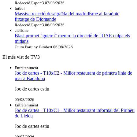
Redacció Esport3
07/08/2026
futbol
Massiva reacció desagraïda del madridisme al faraònic
fitxatge de Diomande
Redacció Esport3
06/08/2026
ciclisme
Blasi promet "guerra" mentre la direcció de l'UAE culpa els
mitjans
Guim Fortuny Gimbert
06/08/2026
El més vist de TV3
Entreteniment
Joc de cartes - T10xC2 - Millor restaurant de primera línia de
mar a Badalona
Joc de cartes estiu
05/08/2026
Entreteniment
Joc de cartes - T10xC1 - Millor restaurant informal del Pirineu
de Lleida
Joc de cartes estiu
29/07/2026