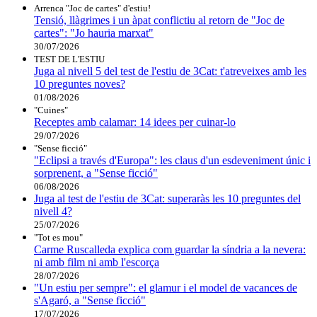
Arrenca "Joc de cartes" d'estiu!
Tensió, llàgrimes i un àpat conflictiu al retorn de "Joc de
cartes": "Jo hauria marxat"
30/07/2026
TEST DE L'ESTIU
Juga al nivell 5 del test de l'estiu de 3Cat: t'atreveixes amb les
10 preguntes noves?
01/08/2026
"Cuines"
Receptes amb calamar: 14 idees per cuinar-lo
29/07/2026
"Sense ficció"
"Eclipsi a través d'Europa": les claus d'un esdeveniment únic i
sorprenent, a "Sense ficció"
06/08/2026
Juga al test de l'estiu de 3Cat: superaràs les 10 preguntes del
nivell 4?
25/07/2026
"Tot es mou"
Carme Ruscalleda explica com guardar la síndria a la nevera:
ni amb film ni amb l'escorça
28/07/2026
"Un estiu per sempre": el glamur i el model de vacances de
s'Agaró, a "Sense ficció"
17/07/2026