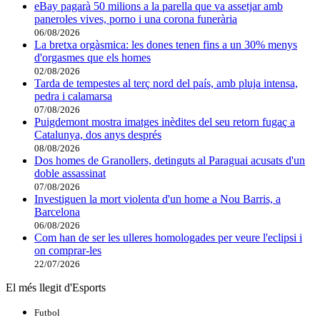
eBay pagarà 50 milions a la parella que va assetjar amb
paneroles vives, porno i una corona funerària
06/08/2026
La bretxa orgàsmica: les dones tenen fins a un 30% menys
d'orgasmes que els homes
02/08/2026
Tarda de tempestes al terç nord del país, amb pluja intensa,
pedra i calamarsa
07/08/2026
Puigdemont mostra imatges inèdites del seu retorn fugaç a
Catalunya, dos anys després
08/08/2026
Dos homes de Granollers, detinguts al Paraguai acusats d'un
doble assassinat
07/08/2026
Investiguen la mort violenta d'un home a Nou Barris, a
Barcelona
06/08/2026
Com han de ser les ulleres homologades per veure l'eclipsi i
on comprar-les
22/07/2026
El més llegit d'Esports
Futbol