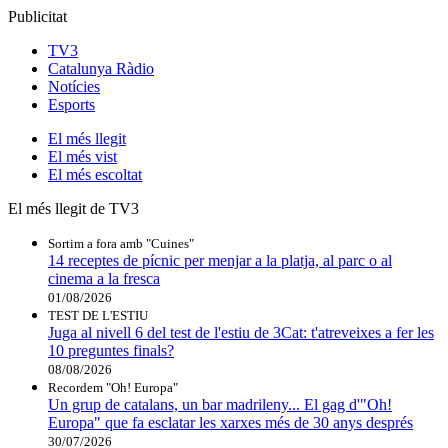
Publicitat
TV3
Catalunya Ràdio
Notícies
Esports
El
més llegit
El
més vist
El
més escoltat
El més llegit de TV3
Sortim a fora amb "Cuines"
14 receptes de pícnic per menjar a la platja, al parc o al
cinema a la fresca
01/08/2026
TEST DE L'ESTIU
Juga al nivell 6 del test de l'estiu de 3Cat: t'atreveixes a fer les
10 preguntes finals?
08/08/2026
Recordem "Oh! Europa"
Un grup de catalans, un bar madrileny... El gag d'"Oh!
Europa" que fa esclatar les xarxes més de 30 anys després
30/07/2026