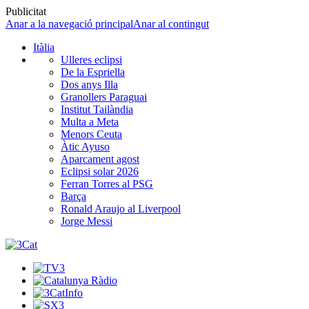
Publicitat
Anar a la navegació principal
Anar al contingut
Itàlia
Ulleres eclipsi
De la Espriella
Dos anys Illa
Granollers Paraguai
Institut Tailàndia
Multa a Meta
Menors Ceuta
Àtic Ayuso
Aparcament agost
Eclipsi solar 2026
Ferran Torres al PSG
Barça
Ronald Araujo al Liverpool
Jorge Messi