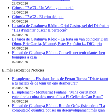
29/05/2026
Crims - T7xC3 - Un Wellington mortal
12/06/2026
Crims - T7xC2 - El crim del pou
05/06/2026
La tarda de Catalunya Ràdio - Oriol Castro, xef del Disfrutar:
"Has d'intentar buscar la perfecció"
07/08/2026
La tarda de Catalunya Ràdio - La festa on van coincidir Dani
Olmo, Eric Garcia, Mbappé, Ester Expósito i... DiCaprio
07/08/2026
El matí de Catalunya Ràdio - Consells per tenir plantes ben
boniques a casa
07/08/2026
El més escoltat de Notícies
El suplement - Els draps bruts de Ferran Torres: "Dir-te tauró
a tu mateix és de tenir un ego desmesurat"
08/08/2026
El suplement - Montserrat Fontané: "M'ha costat molt
entendre la cuina dels meus fills a El Celler de Can Roca"
08/08/2026
El matí de Catalunya Ràdio - Román Orús, físic teòric: ''La
computació quàntica pot ser un desenvolupament més gran