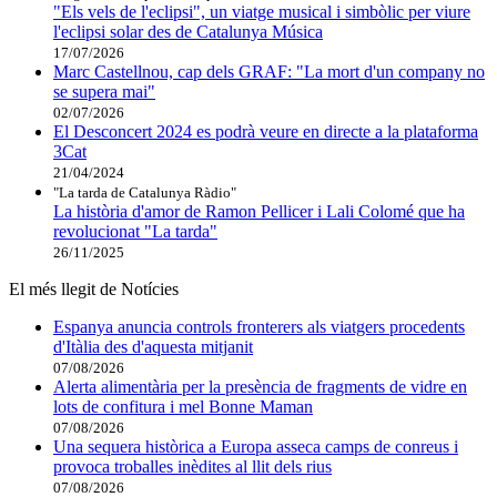
"Els vels de l'eclipsi", un viatge musical i simbòlic per viure
l'eclipsi solar des de Catalunya Música
17/07/2026
Marc Castellnou, cap dels GRAF: "La mort d'un company no
se supera mai"
02/07/2026
El Desconcert 2024 es podrà veure en directe a la plataforma
3Cat
21/04/2024
"La tarda de Catalunya Ràdio"
La història d'amor de Ramon Pellicer i Lali Colomé que ha
revolucionat "La tarda"
26/11/2025
El més llegit de Notícies
Espanya anuncia controls fronterers als viatgers procedents
d'Itàlia des d'aquesta mitjanit
07/08/2026
Alerta alimentària per la presència de fragments de vidre en
lots de confitura i mel Bonne Maman
07/08/2026
Una sequera històrica a Europa asseca camps de conreus i
provoca troballes inèdites al llit dels rius
07/08/2026