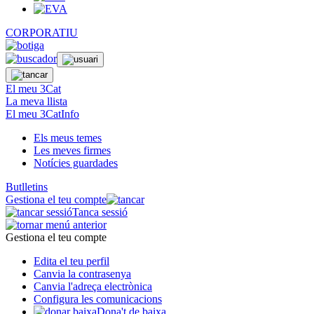
CORPORATIU
El meu 3Cat
La meva llista
El meu 3CatInfo
Els meus temes
Les meves firmes
Notícies guardades
Butlletins
Gestiona el teu compte
Tanca sessió
Gestiona el teu compte
Edita el teu perfil
Canvia la contrasenya
Canvia l'adreça electrònica
Configura les comunicacions
Dona't de baixa