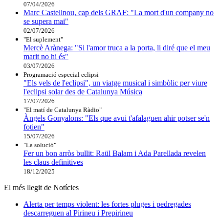
07/04/2026
Marc Castellnou, cap dels GRAF: "La mort d'un company no
se supera mai"
02/07/2026
"El suplement"
Mercè Arànega: "Si l'amor truca a la porta, li diré que el meu
marit no hi és"
03/07/2026
Programació especial eclipsi
"Els vels de l'eclipsi", un viatge musical i simbòlic per viure
l'eclipsi solar des de Catalunya Música
17/07/2026
"El matí de Catalunya Ràdio"
Àngels Gonyalons: "Els que avui t'afalaguen ahir potser se'n
fotien"
15/07/2026
"La solució"
Fer un bon arròs bullit: Raül Balam i Ada Parellada revelen
les claus definitives
18/12/2025
El més llegit de Notícies
Alerta per temps violent: les fortes pluges i pedregades
descarreguen al Pirineu i Prepirineu