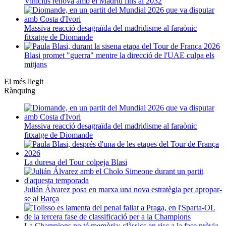
Vinícius renova amb el Madrid fins al 2032
Massiva reacció desagraïda del madridisme al faraònic
fitxatge de Diomande
Blasi promet "guerra" mentre la direcció de l'UAE culpa els
mitjans
El més llegit
Rànquing
Massiva reacció desagraïda del madridisme al faraònic
fitxatge de Diomande
La duresa del Tour colpeja Blasi
Julián Álvarez posa en marxa una nova estratègia per apropar-
se al Barça
La Champions no té memòria: clàssics en risc a la fase prèvia