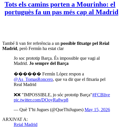
També li van fer referència a un
possible fitxatge pel Reial
Madrid
, però Fermín ha estat clar
Jo soc prototip Barça. És impossible que vagi al
Madrid.
Jo sempre del Barça
������ Fermín López respon a
@As_TomasRoncero
, que va dir que el fitxaria pel
Real Madrid
❌❌ "IMPOSSIBLE, jo sóc prototip Barça"
#FCBlive
pic.twitter.com/DOoyRa8wp8
— Què T'hi Jugues (@QueThiJugues)
May 15, 2026
ARXIVAT A:
Reial Madrid