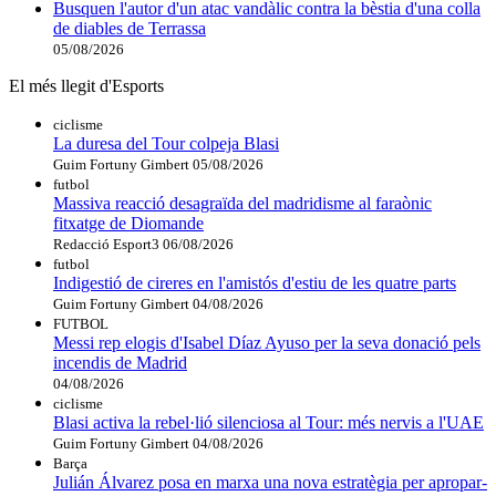
Busquen l'autor d'un atac vandàlic contra la bèstia d'una colla
de diables de Terrassa
05/08/2026
El més llegit d'Esports
ciclisme
La duresa del Tour colpeja Blasi
Guim Fortuny Gimbert
05/08/2026
futbol
Massiva reacció desagraïda del madridisme al faraònic
fitxatge de Diomande
Redacció Esport3
06/08/2026
futbol
Indigestió de cireres en l'amistós d'estiu de les quatre parts
Guim Fortuny Gimbert
04/08/2026
FUTBOL
Messi rep elogis d'Isabel Díaz Ayuso per la seva donació pels
incendis de Madrid
04/08/2026
ciclisme
Blasi activa la rebel·lió silenciosa al Tour: més nervis a l'UAE
Guim Fortuny Gimbert
04/08/2026
Barça
Julián Álvarez posa en marxa una nova estratègia per apropar-