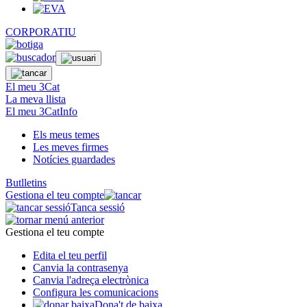
CORPORATIU
El meu 3Cat
La meva llista
El meu 3CatInfo
Els meus temes
Les meves firmes
Notícies guardades
Butlletins
Gestiona el teu compte
Tanca sessió
Gestiona el teu compte
Edita el teu perfil
Canvia la contrasenya
Canvia l'adreça electrònica
Configura les comunicacions
Dona't de baixa