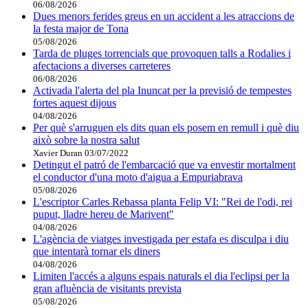
06/08/2026
Dues menors ferides greus en un accident a les atraccions de
la festa major de Tona
05/08/2026
Tarda de pluges torrencials que provoquen talls a Rodalies i
afectacions a diverses carreteres
06/08/2026
Activada l'alerta del pla Inuncat per la previsió de tempestes
fortes aquest dijous
04/08/2026
Per què s'arruguen els dits quan els posem en remull i què diu
això sobre la nostra salut
Xavier Duran
03/07/2022
Detingut el patró de l'embarcació que va envestir mortalment
el conductor d'una moto d'aigua a Empuriabrava
05/08/2026
L'escriptor Carles Rebassa planta Felip VI: "Rei de l'odi, rei
puput, lladre hereu de Marivent"
04/08/2026
L'agència de viatges investigada per estafa es disculpa i diu
que intentarà tornar els diners
04/08/2026
Limiten l'accés a alguns espais naturals el dia l'eclipsi per la
gran afluència de visitants prevista
05/08/2026