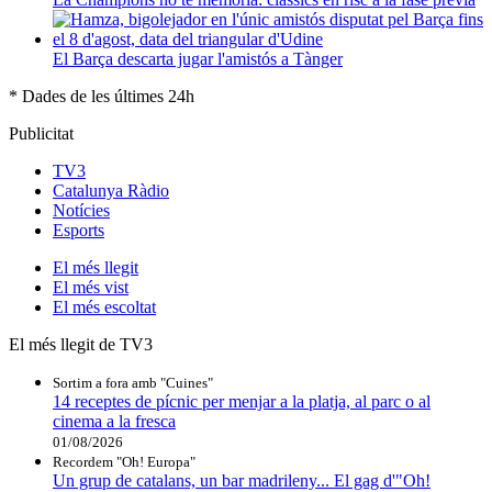
El Barça descarta jugar l'amistós a Tànger
* Dades de les últimes 24h
Publicitat
TV3
Catalunya Ràdio
Notícies
Esports
El
més llegit
El
més vist
El
més escoltat
El més llegit de TV3
Sortim a fora amb "Cuines"
14 receptes de pícnic per menjar a la platja, al parc o al
cinema a la fresca
01/08/2026
Recordem "Oh! Europa"
Un grup de catalans, un bar madrileny... El gag d'"Oh!