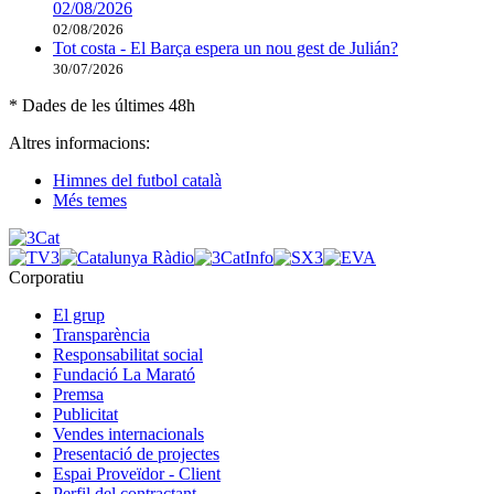
02/08/2026
02/08/2026
Tot costa - El Barça espera un nou gest de Julián?
30/07/2026
* Dades de les últimes 48h
Altres informacions:
Himnes del futbol català
Més temes
Corporatiu
El grup
Transparència
Responsabilitat social
Fundació La Marató
Premsa
Publicitat
Vendes internacionals
Presentació de projectes
Espai Proveïdor - Client
Perfil del contractant