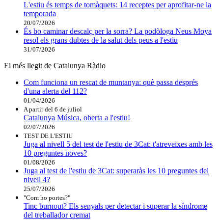
L'estiu és temps de tomàquets: 14 receptes per aprofitar-ne la
temporada
20/07/2026
És bo caminar descalç per la sorra? La podòloga Neus Moya
resol els grans dubtes de la salut dels peus a l'estiu
31/07/2026
El més llegit de Catalunya Ràdio
Com funciona un rescat de muntanya: què passa després
d'una alerta del 112?
01/04/2026
A partir del 6 de juliol
Catalunya Música, oberta a l'estiu!
02/07/2026
TEST DE L'ESTIU
Juga al nivell 5 del test de l'estiu de 3Cat: t'atreveixes amb les
10 preguntes noves?
01/08/2026
Juga al test de l'estiu de 3Cat: superaràs les 10 preguntes del
nivell 4?
25/07/2026
"Com ho portes?"
Tinc burnout? Els senyals per detectar i superar la síndrome
del treballador cremat