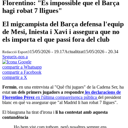
Florentino: "És impossible que el Barça
hagi robat 7 lligues"
El migcampista del Barça defensa l'equip
de Mesi, Iniesta i Xavi i assegura que no
els importa el que passi fora del club
15/05/2026 - 19.17
Actualitzat
15/05/2026 - 20.34
Redacció Esport3
Segueix-nos a
compartir a Whatsapp
compartir a Facebook
compartir a X
Fermín
, en una entrevista al "Què t'hi jugues" de la Cadena Ser, ha
estat
un dels primers jugadors a respondre
les declaracions de
Florentino Pérez
en l'última compareixença pública
del president
blanc en què va assegurar que "al Madrid li han robat 7 lligues".
El blaugrana ha tirat d'irona i
li ha contestat amb aquesta
contundència
Ho hem vist com tothom, però nosaltres sempre ens