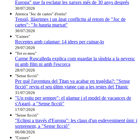
Europa" que fa esclatar les xarxes més de 30 anys després
30/07/2026
Arrenca "Joc de cartes" d'estiu!
Tensió, llàgrimes i un àpat conflictiu al retorn de "Joc de
cartes": "Jo hauria marxat"
30/07/2026
"Cuines"
Receptes amb calamar: 14 idees per cuinar-lo
29/07/2026
"Tot es mou"
Carme Ruscalleda explica com guardar la síndria a la nevera:
ni amb film ni amb l'escorça
28/07/2026
"Sense ficció"
Per què l'aventura del Titan va acabar en tragèdia?: "Sense
ficció" reviu el seu últim viatge cap a les restes del Titanic
31/07/2026
"Un estiu per sempre": el glamur i el model de vacances de
s'Agaró, a "Sense ficció"
17/07/2026
"Sense ficció"
"Eclipsi a través d'Europa": les claus d'un esdeveniment únic i
sorprenent, a "Sense ficció"
06/08/2026
"Cuines"