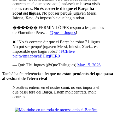
centrem en el que passa aquí, cadascú te la seva visió
de les coses.
No és correcte dir que el Barça ha
robat set lligues.
No pot ser perquè jugaven Messi,
Iniesta, Xavi, és impossible que hagin robat.
������ FERMÍN LÓPEZ respon a les paraules
de Florentino Pérez al
#QuèThiJugues
!
❌ "No és correcte dir que el Barça ha robat 7 Lligues.
No pot ser perquè jugaven Messi, Iniesta, Xavi... és
impossible que hagin robat"
#FCBlive
pic.twitter.com/aBHitqPER0
— Què T'hi Jugues (@QueThiJugues)
May 15, 2026
També ha fet referència a fet que
no estan pendents del que passa
al vestuari de l'etern rival
Nosaltres entrem en el nostre camí, no ens importa el
que passi fora del Barça. Estem molt centrats, molt
centrats