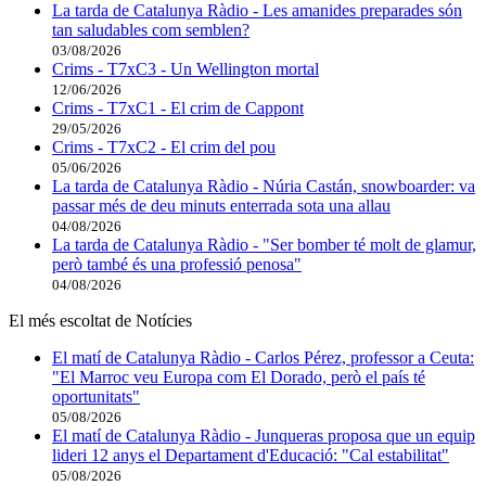
La tarda de Catalunya Ràdio - Les amanides preparades són
tan saludables com semblen?
03/08/2026
Crims - T7xC3 - Un Wellington mortal
12/06/2026
Crims - T7xC1 - El crim de Cappont
29/05/2026
Crims - T7xC2 - El crim del pou
05/06/2026
La tarda de Catalunya Ràdio - Núria Castán, snowboarder: va
passar més de deu minuts enterrada sota una allau
04/08/2026
La tarda de Catalunya Ràdio - "Ser bomber té molt de glamur,
però també és una professió penosa"
04/08/2026
El més escoltat de Notícies
El matí de Catalunya Ràdio - Carlos Pérez, professor a Ceuta:
"El Marroc veu Europa com El Dorado, però el país té
oportunitats"
05/08/2026
El matí de Catalunya Ràdio - Junqueras proposa que un equip
lideri 12 anys el Departament d'Educació: "Cal estabilitat"
05/08/2026