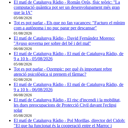
El matí de Catalunya Ràdio - Román Orús, físic teòric: ''La
computació quàntica pot ser un desenvolupament més gran
que la IA''
05/08/2026
Tot es pot parlar - Els que no fan vacances: "Facturo el mínim
com a autònoma i no puc parar per descansar"
01/08/2026
El matí de Catalunya Ràdio - David Fernández Moreno:
''Ayuso governa per sobre del bé i del mal''
06/08/2026
El matí de Catalunya Ràdio - El matí de Catalunya Ràdio, de
9 a 10 h - 05/08/2026
05/08/2026
Tot es pot parlar - Ozempic: per què és important rebre
atenció psicològica si prenem el fàrmac?
02/08/2026
El matí de Catalunya Ràdio - El matí de Catalunya Ràdio, de
9 a 10 h - 06/08/2026
06/08/2026
El matí de Catalunya Ràdio - El risc d'incendi i la mobilitat,
les dues preocupacions de Protecció Civil davant l'eclipsi
solar
05/08/2026
El matí de Catalunya Ràdio - Pol Morillas, director del Cidob:
"El que ha funcionat és la cooperació entre el Marroc i