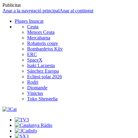
Publicitat
Anar a la navegació principal
Anar al contingut
Pluges Inuncat
Ceuta
Menors Ceuta
Mercabarna
Robatoris coure
Bombardejos Kíiv
ERC
SpaceX
Isaki Lacuesta
Sánchez Europa
Eclipsi solar 2026
Rodri
Diomande
Vinicius
Toko Shengelia