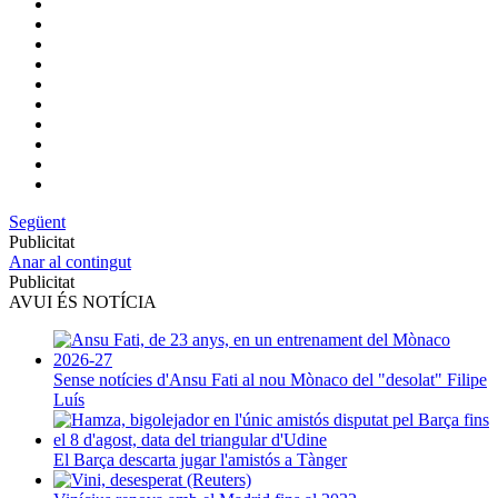
Següent
Publicitat
Anar al contingut
Publicitat
AVUI ÉS NOTÍCIA
Sense notícies d'Ansu Fati al nou Mònaco del "desolat" Filipe
Luís
El Barça descarta jugar l'amistós a Tànger