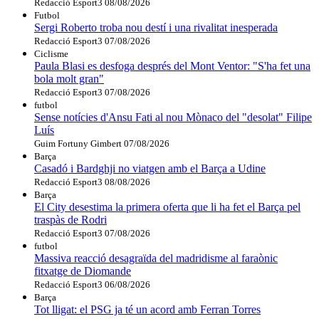
Redacció Esport3
08/08/2026
Futbol
Sergi Roberto troba nou destí i una rivalitat inesperada
Redacció Esport3
07/08/2026
Ciclisme
Paula Blasi es desfoga després del Mont Ventor: "S'ha fet una
bola molt gran"
Redacció Esport3
07/08/2026
futbol
Sense notícies d'Ansu Fati al nou Mònaco del "desolat" Filipe
Luís
Guim Fortuny Gimbert
07/08/2026
Barça
Casadó i Bardghji no viatgen amb el Barça a Udine
Redacció Esport3
08/08/2026
Barça
El City desestima la primera oferta que li ha fet el Barça pel
traspàs de Rodri
Redacció Esport3
07/08/2026
futbol
Massiva reacció desagraïda del madridisme al faraònic
fitxatge de Diomande
Redacció Esport3
06/08/2026
Barça
Tot lligat: el PSG ja té un acord amb Ferran Torres