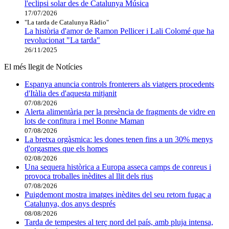
l'eclipsi solar des de Catalunya Música
17/07/2026
"La tarda de Catalunya Ràdio"
La història d'amor de Ramon Pellicer i Lali Colomé que ha
revolucionat "La tarda"
26/11/2025
El més llegit de Notícies
Espanya anuncia controls fronterers als viatgers procedents
d'Itàlia des d'aquesta mitjanit
07/08/2026
Alerta alimentària per la presència de fragments de vidre en
lots de confitura i mel Bonne Maman
07/08/2026
La bretxa orgàsmica: les dones tenen fins a un 30% menys
d'orgasmes que els homes
02/08/2026
Una sequera històrica a Europa asseca camps de conreus i
provoca troballes inèdites al llit dels rius
07/08/2026
Puigdemont mostra imatges inèdites del seu retorn fugaç a
Catalunya, dos anys després
08/08/2026
Tarda de tempestes al terç nord del país, amb pluja intensa,