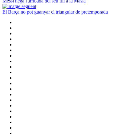
Messi nega l'arribada del seu fill a la Masia
El Barça no pot guanyar el triangular de pretemporada