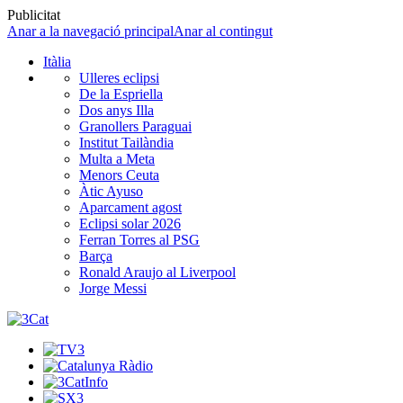
Publicitat
Anar a la navegació principal
Anar al contingut
Itàlia
Ulleres eclipsi
De la Espriella
Dos anys Illa
Granollers Paraguai
Institut Tailàndia
Multa a Meta
Menors Ceuta
Àtic Ayuso
Aparcament agost
Eclipsi solar 2026
Ferran Torres al PSG
Barça
Ronald Araujo al Liverpool
Jorge Messi