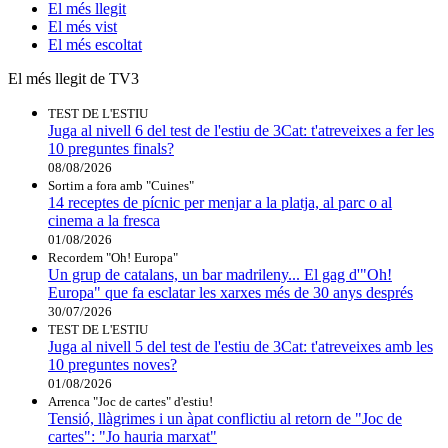
El
més llegit
El
més vist
El
més escoltat
El més llegit de TV3
TEST DE L'ESTIU
Juga al nivell 6 del test de l'estiu de 3Cat: t'atreveixes a fer les
10 preguntes finals?
08/08/2026
Sortim a fora amb "Cuines"
14 receptes de pícnic per menjar a la platja, al parc o al
cinema a la fresca
01/08/2026
Recordem "Oh! Europa"
Un grup de catalans, un bar madrileny... El gag d'"Oh!
Europa" que fa esclatar les xarxes més de 30 anys després
30/07/2026
TEST DE L'ESTIU
Juga al nivell 5 del test de l'estiu de 3Cat: t'atreveixes amb les
10 preguntes noves?
01/08/2026
Arrenca "Joc de cartes" d'estiu!
Tensió, llàgrimes i un àpat conflictiu al retorn de "Joc de
cartes": "Jo hauria marxat"