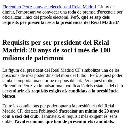
Florentino Pérez convoca eleccions al Reial Madrid
. Lluny de
dimitir, l'empresari va convocar una roda de premsa d'urgència per
oficialitzar l'inici del procés electoral. Però,
què se sap dels
requisits per presentar-se a la presidència del Reial Madrid?
Requisits per ser president del Reial
Madrid: 20 anys de soci i més de 100
milions de patrimoni
La figura del president del Real Madrid CF simbolitza una de les
posicions de més poder dins del món del futbol. Però aquest poder
també comporta una enorme responsabilitat. Per aquest motiu,
Florentino Pérez va impulsar una modificació dels estatuts del club
per
endurir els requisits exigits als candidats a la presidència
blanca
.
Entre les condicions per poder optar a la presidència del Reial
Madrid CF, destaca l'obligació d'acreditar
un mínim de 20 anys
com a soci del club
. Tanmateix, el requisit més exigent és, sens
dubte,
l'aval econòmic que han de presentar els candidats
.