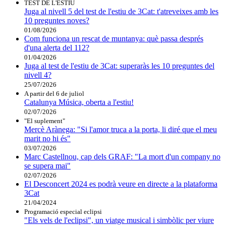
TEST DE L'ESTIU
Juga al nivell 5 del test de l'estiu de 3Cat: t'atreveixes amb les
10 preguntes noves?
01/08/2026
Com funciona un rescat de muntanya: què passa després
d'una alerta del 112?
01/04/2026
Juga al test de l'estiu de 3Cat: superaràs les 10 preguntes del
nivell 4?
25/07/2026
A partir del 6 de juliol
Catalunya Música, oberta a l'estiu!
02/07/2026
"El suplement"
Mercè Arànega: "Si l'amor truca a la porta, li diré que el meu
marit no hi és"
03/07/2026
Marc Castellnou, cap dels GRAF: "La mort d'un company no
se supera mai"
02/07/2026
El Desconcert 2024 es podrà veure en directe a la plataforma
3Cat
21/04/2024
Programació especial eclipsi
"Els vels de l'eclipsi", un viatge musical i simbòlic per viure