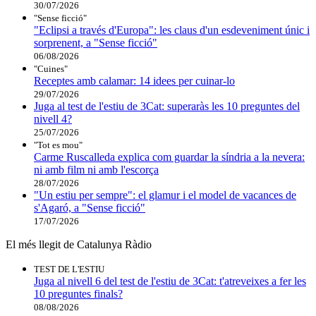
30/07/2026
"Sense ficció"
"Eclipsi a través d'Europa": les claus d'un esdeveniment únic i
sorprenent, a "Sense ficció"
06/08/2026
"Cuines"
Receptes amb calamar: 14 idees per cuinar-lo
29/07/2026
Juga al test de l'estiu de 3Cat: superaràs les 10 preguntes del
nivell 4?
25/07/2026
"Tot es mou"
Carme Ruscalleda explica com guardar la síndria a la nevera:
ni amb film ni amb l'escorça
28/07/2026
"Un estiu per sempre": el glamur i el model de vacances de
s'Agaró, a "Sense ficció"
17/07/2026
El més llegit de Catalunya Ràdio
TEST DE L'ESTIU
Juga al nivell 6 del test de l'estiu de 3Cat: t'atreveixes a fer les
10 preguntes finals?
08/08/2026