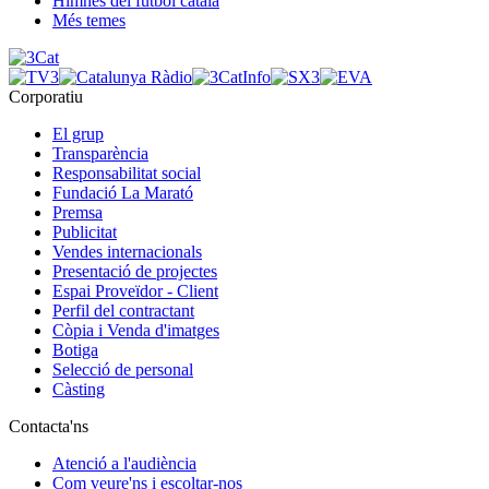
Himnes del futbol català
Més temes
Corporatiu
El grup
Transparència
Responsabilitat social
Fundació La Marató
Premsa
Publicitat
Vendes internacionals
Presentació de projectes
Espai Proveïdor - Client
Perfil del contractant
Còpia i Venda d'imatges
Botiga
Selecció de personal
Càsting
Contacta'ns
Atenció a l'audiència
Com veure'ns i escoltar-nos