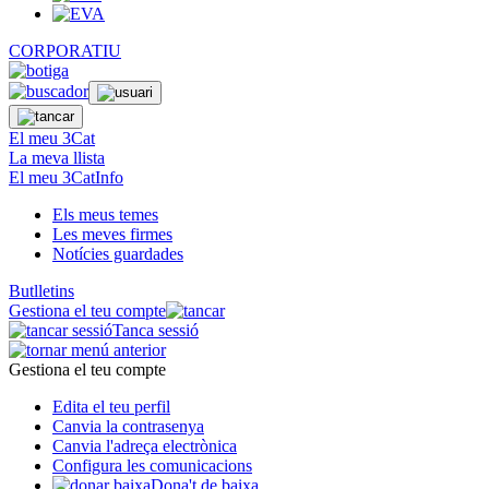
CORPORATIU
El meu 3Cat
La meva llista
El meu 3CatInfo
Els meus temes
Les meves firmes
Notícies guardades
Butlletins
Gestiona el teu compte
Tanca sessió
Gestiona el teu compte
Edita el teu perfil
Canvia la contrasenya
Canvia l'adreça electrònica
Configura les comunicacions
Dona't de baixa