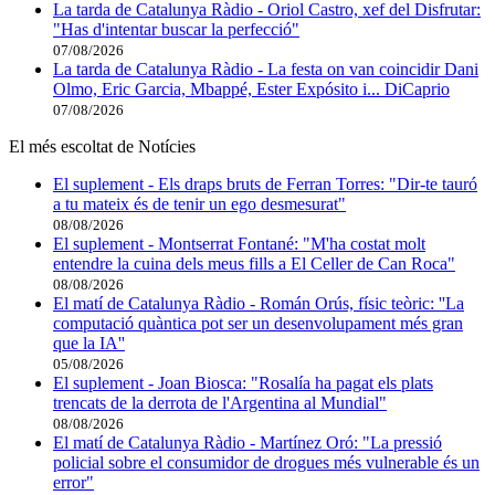
La tarda de Catalunya Ràdio - Oriol Castro, xef del Disfrutar:
"Has d'intentar buscar la perfecció"
07/08/2026
La tarda de Catalunya Ràdio - La festa on van coincidir Dani
Olmo, Eric Garcia, Mbappé, Ester Expósito i... DiCaprio
07/08/2026
El més escoltat de Notícies
El suplement - Els draps bruts de Ferran Torres: "Dir-te tauró
a tu mateix és de tenir un ego desmesurat"
08/08/2026
El suplement - Montserrat Fontané: "M'ha costat molt
entendre la cuina dels meus fills a El Celler de Can Roca"
08/08/2026
El matí de Catalunya Ràdio - Román Orús, físic teòric: ''La
computació quàntica pot ser un desenvolupament més gran
que la IA''
05/08/2026
El suplement - Joan Biosca: "Rosalía ha pagat els plats
trencats de la derrota de l'Argentina al Mundial"
08/08/2026
El matí de Catalunya Ràdio - Martínez Oró: "La pressió
policial sobre el consumidor de drogues més vulnerable és un
error"