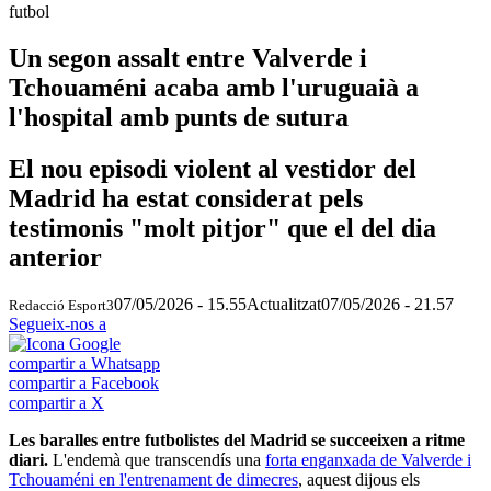
futbol
Un segon assalt entre Valverde i
Tchouaméni acaba amb l'uruguaià a
l'hospital amb punts de sutura
El nou episodi violent al vestidor del
Madrid ha estat considerat pels
testimonis "molt pitjor" que el del dia
anterior
07/05/2026 - 15.55
Actualitzat
07/05/2026 - 21.57
Redacció Esport3
Segueix-nos a
compartir a Whatsapp
compartir a Facebook
compartir a X
Les baralles entre futbolistes del Madrid se succeeixen a ritme
diari.
L'endemà que transcendís una
forta enganxada de Valverde i
Tchouaméni en l'entrenament de dimecres
, aquest dijous els