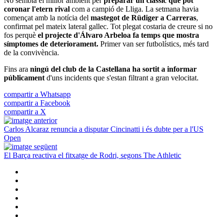
No sembla el millor ambient per
preparar un clàssic que pot
coronar l'etern rival
com a campió de Lliga. La setmana havia
començat amb la notícia del
mastegot de Rüdiger a Carreras
,
confirmat pel mateix lateral gallec. Tot plegat costaria de creure si no
fos perquè
el projecte d'Álvaro Arbeloa fa temps que mostra
símptomes de deteriorament.
Primer van ser futbolístics, més tard
de la convivència.
Fins ara
ningú del club de la Castellana ha sortit a informar
públicament
d'uns incidents que s'estan filtrant a gran velocitat.
compartir a Whatsapp
compartir a Facebook
compartir a X
Carlos Alcaraz renuncia a disputar Cincinatti i és dubte per a l'US
Open
El Barça reactiva el fitxatge de Rodri, segons The Athletic