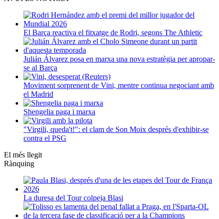
El Barça reactiva el fitxatge de Rodri, segons The Athletic
Julián Álvarez posa en marxa una nova estratègia per apropar-
se al Barça
Moviment sorprenent de Vini, mentre continua negociant amb
el Madrid
Shengelia paga i marxa
"Virgili, queda't!": el clam de Son Moix després d'exhibir-se
contra el PSG
El més llegit
Rànquing
La duresa del Tour colpeja Blasi