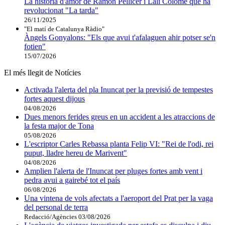
La història d'amor de Ramon Pellicer i Lali Colomé que ha
revolucionat "La tarda"
26/11/2025
"El matí de Catalunya Ràdio"
Àngels Gonyalons: "Els que avui t'afalaguen ahir potser se'n
fotien"
15/07/2026
El més llegit de Notícies
Activada l'alerta del pla Inuncat per la previsió de tempestes
fortes aquest dijous
04/08/2026
Dues menors ferides greus en un accident a les atraccions de
la festa major de Tona
05/08/2026
L'escriptor Carles Rebassa planta Felip VI: "Rei de l'odi, rei
puput, lladre hereu de Marivent"
04/08/2026
Amplien l'alerta de l'Inuncat per pluges fortes amb vent i
pedra avui a gairebé tot el país
06/08/2026
Una vintena de vols afectats a l'aeroport del Prat per la vaga
del personal de terra
Redacció/Agències
03/08/2026