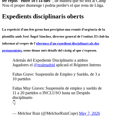
fer repòs "entre 10 i 14 dies"
, de manera que no serà al Camp
Nou el proper diumenge i podria perdre's el que resta de Lliga.
Expedients disciplinaris oberts
La repetició d'uns fets greus han precipitat una
reunió d'urgència
de la
plantilla amb
José Ángel Sánchez,
director general de l'entitat. El club ha
informat al vespre de l'
obertura d'un
expedient disciplinari
als dos
protagonistes
, sense donar més detalls del càstig al que s'exposen.
Además del Expediente Disciplinario a ambos
Jugadores el
@realmadrid
aplicará el Régimen Interno
Faltas Grave: Suspensión de Empleo y Sueldo, de 3 a
10 partidos
Faltas Muy Graves: Suspensión de empleo y sueldo de
11 a 20 partidos o INCLUSO hasta un Despido
disciplinario
👇
— Melchor Ruiz (@MelchorRuizCope)
May 7, 2026