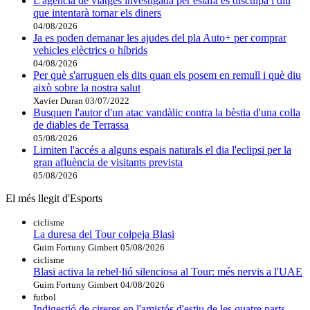
L'agència de viatges investigada per estafa es disculpa i diu
que intentarà tornar els diners
04/08/2026
Ja es poden demanar les ajudes del pla Auto+ per comprar
vehicles elèctrics o híbrids
04/08/2026
Per què s'arruguen els dits quan els posem en remull i què diu
això sobre la nostra salut
Xavier Duran
03/07/2022
Busquen l'autor d'un atac vandàlic contra la bèstia d'una colla
de diables de Terrassa
05/08/2026
Limiten l'accés a alguns espais naturals el dia l'eclipsi per la
gran afluència de visitants prevista
05/08/2026
El més llegit d'Esports
ciclisme
La duresa del Tour colpeja Blasi
Guim Fortuny Gimbert
05/08/2026
ciclisme
Blasi activa la rebel·lió silenciosa al Tour: més nervis a l'UAE
Guim Fortuny Gimbert
04/08/2026
futbol
Indigestió de cireres en l'amistós d'estiu de les quatre parts