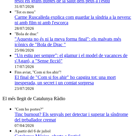
resol els grans dubtes de la salut dels peus a l'estiu
31/07/2026
"Tot es mou"
Carme Ruscalleda explica com guardar la síndria a la nevera:
ni amb film ni amb l'escorça
28/07/2026
"Bola de drac"
"Aquesta no és ni la meva forma final": els malvats més
icònics de "Bola de Drac "
25/06/2026
"Un estiu per sempre": el glamur i el model de vacances de
s'Agaró, a "Sense ficció"
17/07/2026
Fins aviat, "Com si fos ahir"!
El final de "Com si fos ahir" ho capgira tot: una mort
inesperada, un secret i un comiat sorpresa
23/07/2026
El més llegit de Catalunya Ràdio
"Com ho portes?"
Tinc burnout? Els senyals per detectar i superar la síndrome
del treballador cremat
07/04/2026
A partir del 6 de juliol