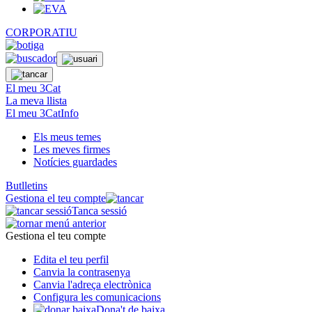
CORPORATIU
El meu 3Cat
La meva llista
El meu 3CatInfo
Els meus temes
Les meves firmes
Notícies guardades
Butlletins
Gestiona el teu compte
Tanca sessió
Gestiona el teu compte
Edita el teu perfil
Canvia la contrasenya
Canvia l'adreça electrònica
Configura les comunicacions
Dona't de baixa