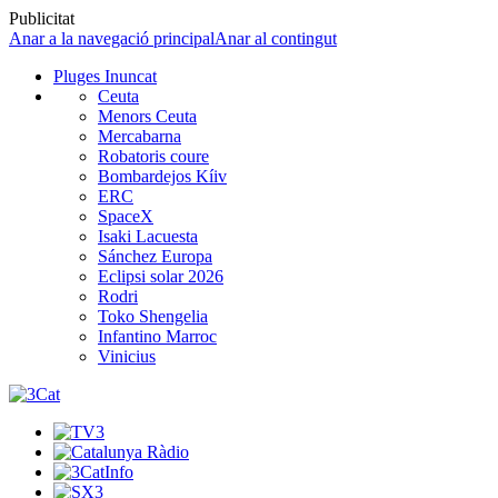
Publicitat
Anar a la navegació principal
Anar al contingut
Pluges Inuncat
Ceuta
Menors Ceuta
Mercabarna
Robatoris coure
Bombardejos Kíiv
ERC
SpaceX
Isaki Lacuesta
Sánchez Europa
Eclipsi solar 2026
Rodri
Toko Shengelia
Infantino Marroc
Vinicius