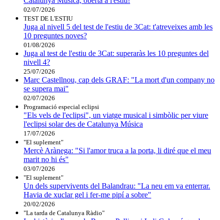
Catalunya Música, oberta a l'estiu!
02/07/2026
TEST DE L'ESTIU
Juga al nivell 5 del test de l'estiu de 3Cat: t'atreveixes amb les
10 preguntes noves?
01/08/2026
Juga al test de l'estiu de 3Cat: superaràs les 10 preguntes del
nivell 4?
25/07/2026
Marc Castellnou, cap dels GRAF: "La mort d'un company no
se supera mai"
02/07/2026
Programació especial eclipsi
"Els vels de l'eclipsi", un viatge musical i simbòlic per viure
l'eclipsi solar des de Catalunya Música
17/07/2026
"El suplement"
Mercè Arànega: "Si l'amor truca a la porta, li diré que el meu
marit no hi és"
03/07/2026
"El suplement"
Un dels supervivents del Balandrau: "La neu em va enterrar.
Havia de xuclar gel i fer-me pipí a sobre"
20/02/2026
"La tarda de Catalunya Ràdio"