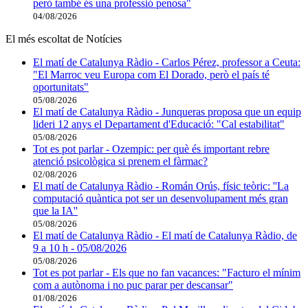
però també és una professió penosa"
04/08/2026
El més escoltat de Notícies
El matí de Catalunya Ràdio - Carlos Pérez, professor a Ceuta:
"El Marroc veu Europa com El Dorado, però el país té
oportunitats"
05/08/2026
El matí de Catalunya Ràdio - Junqueras proposa que un equip
lideri 12 anys el Departament d'Educació: "Cal estabilitat"
05/08/2026
Tot es pot parlar - Ozempic: per què és important rebre
atenció psicològica si prenem el fàrmac?
02/08/2026
El matí de Catalunya Ràdio - Román Orús, físic teòric: ''La
computació quàntica pot ser un desenvolupament més gran
que la IA''
05/08/2026
El matí de Catalunya Ràdio - El matí de Catalunya Ràdio, de
9 a 10 h - 05/08/2026
05/08/2026
Tot es pot parlar - Els que no fan vacances: "Facturo el mínim
com a autònoma i no puc parar per descansar"
01/08/2026