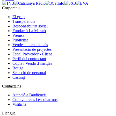
Corporatiu
El grup
Transparència
Responsabilitat social
Fundació La Marató
Premsa
Publicitat
Vendes internacionals
Presentació de projectes
Espai Proveïdor - Client
Perfil del contractant
Còpia i Venda d'imatges
Botiga
Selecció de personal
Càsting
Contacta'ns
Atenció a l'audiència
Com veure'ns i escoltar-nos
Visita'ns
Llengua