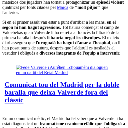
mateixos dos jugadors han tornat a protagonitzar un
episodi violent
qualificat per fonts citades pel
Marca
de
"molt pitjor"
que
l'anterior.
Si en el primer assalt van estar a punt d'arribar a les mans,
en el
segon hi han hagut agressions.
Tot hauria començat al camp de
Valdebebas quan Valverde li ha retret a al francès la filtració de la
primera baralla i després
li hauria negat les disculpes.
El mateix
diari assegura que
l'uruguaià ha hagut d'anar a l'hospital
, on li
han posat punts de sutura,
després que l'aldarull es traslladés al
vestidor i obligués a
diversos integrants de l'equip a intervenir.
En un comunicat mèdic, el Madrid ha fet saber que a Valverde li ha
estat diagnosticat un
traumatisme cranioencefàlic que l'obligarà a