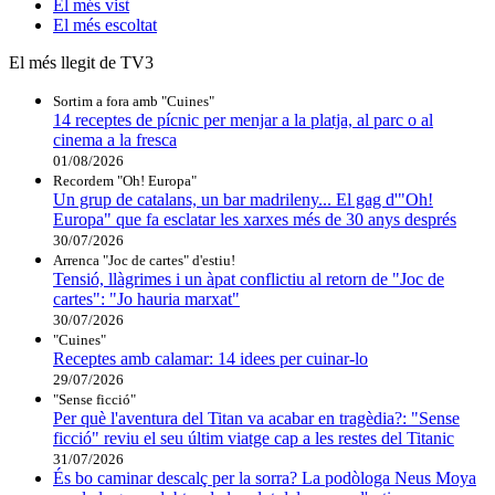
El
més vist
El
més escoltat
El més llegit de TV3
Sortim a fora amb "Cuines"
14 receptes de pícnic per menjar a la platja, al parc o al
cinema a la fresca
01/08/2026
Recordem "Oh! Europa"
Un grup de catalans, un bar madrileny... El gag d'"Oh!
Europa" que fa esclatar les xarxes més de 30 anys després
30/07/2026
Arrenca "Joc de cartes" d'estiu!
Tensió, llàgrimes i un àpat conflictiu al retorn de "Joc de
cartes": "Jo hauria marxat"
30/07/2026
"Cuines"
Receptes amb calamar: 14 idees per cuinar-lo
29/07/2026
"Sense ficció"
Per què l'aventura del Titan va acabar en tragèdia?: "Sense
ficció" reviu el seu últim viatge cap a les restes del Titanic
31/07/2026
És bo caminar descalç per la sorra? La podòloga Neus Moya