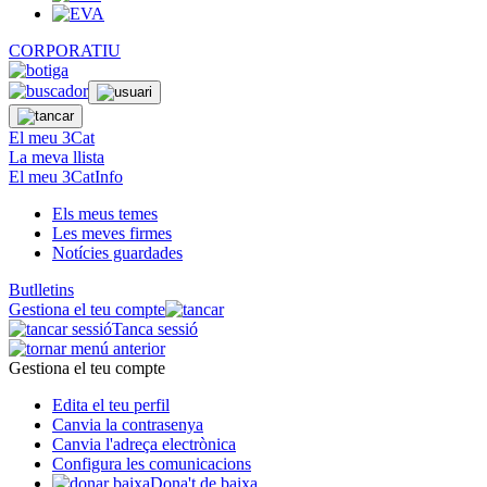
CORPORATIU
El meu 3Cat
La meva llista
El meu 3CatInfo
Els meus temes
Les meves firmes
Notícies guardades
Butlletins
Gestiona el teu compte
Tanca sessió
Gestiona el teu compte
Edita el teu perfil
Canvia la contrasenya
Canvia l'adreça electrònica
Configura les comunicacions
Dona't de baixa