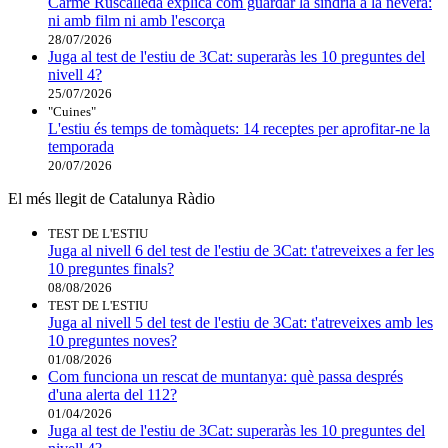
Carme Ruscalleda explica com guardar la síndria a la nevera:
ni amb film ni amb l'escorça
28/07/2026
Juga al test de l'estiu de 3Cat: superaràs les 10 preguntes del
nivell 4?
25/07/2026
"Cuines"
L'estiu és temps de tomàquets: 14 receptes per aprofitar-ne la
temporada
20/07/2026
El més llegit de Catalunya Ràdio
TEST DE L'ESTIU
Juga al nivell 6 del test de l'estiu de 3Cat: t'atreveixes a fer les
10 preguntes finals?
08/08/2026
TEST DE L'ESTIU
Juga al nivell 5 del test de l'estiu de 3Cat: t'atreveixes amb les
10 preguntes noves?
01/08/2026
Com funciona un rescat de muntanya: què passa després
d'una alerta del 112?
01/04/2026
Juga al test de l'estiu de 3Cat: superaràs les 10 preguntes del