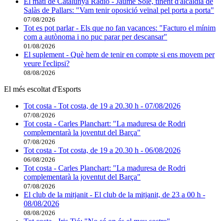
El matí de Catalunya Ràdio - Jaume Solé, tinent d'alcaldia de
Salàs de Pallars: "Vam tenir oposició veïnal pel porta a porta"
07/08/2026
Tot es pot parlar - Els que no fan vacances: "Facturo el mínim
com a autònoma i no puc parar per descansar"
01/08/2026
El suplement - Què hem de tenir en compte si ens movem per
veure l'eclipsi?
08/08/2026
El més escoltat d'Esports
Tot costa - Tot costa, de 19 a 20.30 h - 07/08/2026
07/08/2026
Tot costa - Carles Planchart: "La maduresa de Rodri
complementarà la joventut del Barça"
07/08/2026
Tot costa - Tot costa, de 19 a 20.30 h - 06/08/2026
06/08/2026
Tot costa - Carles Planchart: "La maduresa de Rodri
complementarà la joventut del Barça"
07/08/2026
El club de la mitjanit - El club de la mitjanit, de 23 a 00 h -
08/08/2026
08/08/2026