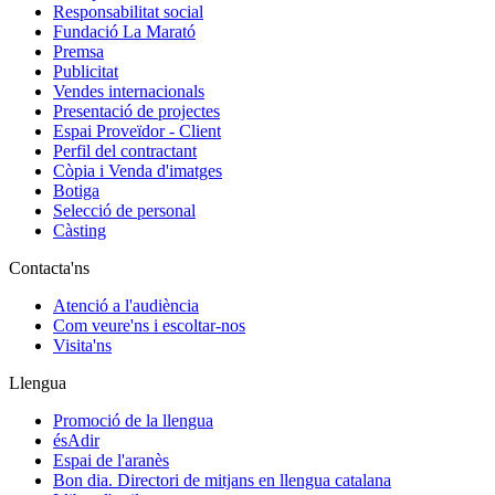
Responsabilitat social
Fundació La Marató
Premsa
Publicitat
Vendes internacionals
Presentació de projectes
Espai Proveïdor - Client
Perfil del contractant
Còpia i Venda d'imatges
Botiga
Selecció de personal
Càsting
Contacta'ns
Atenció a l'audiència
Com veure'ns i escoltar-nos
Visita'ns
Llengua
Promoció de la llengua
ésAdir
Espai de l'aranès
Bon dia. Directori de mitjans en llengua catalana