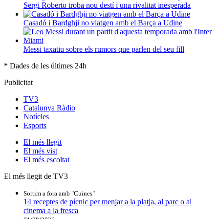
Sergi Roberto troba nou destí i una rivalitat inesperada
Casadó i Bardghji no viatgen amb el Barça a Udine
Messi taxatiu sobre els rumors que parlen del seu fill
* Dades de les últimes 24h
Publicitat
TV3
Catalunya Ràdio
Notícies
Esports
El
més llegit
El
més vist
El
més escoltat
El més llegit de TV3
Sortim a fora amb "Cuines"
14 receptes de pícnic per menjar a la platja, al parc o al
cinema a la fresca