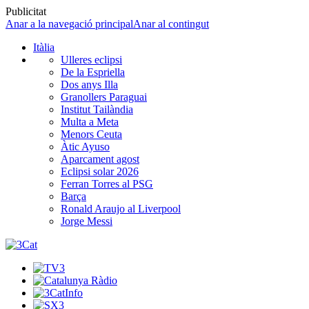
Publicitat
Anar a la navegació principal
Anar al contingut
Itàlia
Ulleres eclipsi
De la Espriella
Dos anys Illa
Granollers Paraguai
Institut Tailàndia
Multa a Meta
Menors Ceuta
Àtic Ayuso
Aparcament agost
Eclipsi solar 2026
Ferran Torres al PSG
Barça
Ronald Araujo al Liverpool
Jorge Messi