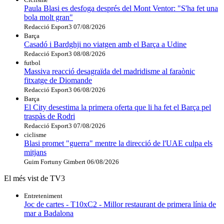
Paula Blasi es desfoga després del Mont Ventor: "S'ha fet una
bola molt gran"
Redacció Esport3
07/08/2026
Barça
Casadó i Bardghji no viatgen amb el Barça a Udine
Redacció Esport3
08/08/2026
futbol
Massiva reacció desagraïda del madridisme al faraònic
fitxatge de Diomande
Redacció Esport3
06/08/2026
Barça
El City desestima la primera oferta que li ha fet el Barça pel
traspàs de Rodri
Redacció Esport3
07/08/2026
ciclisme
Blasi promet "guerra" mentre la direcció de l'UAE culpa els
mitjans
Guim Fortuny Gimbert
06/08/2026
El més vist de TV3
Entreteniment
Joc de cartes - T10xC2 - Millor restaurant de primera línia de
mar a Badalona