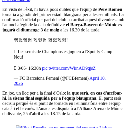
En vista de l'èxit, hi havia pocs dubtes que l'equip de
Pere Romeu
tornaria a gaudir del primer estadi blaugrana per a les semifinals. La
confirmació oficial per part del club ha arribat aquest divendres amb
l'anunci afegit de la data definitiva:
el Barça-Bayern de Múnic es
jugarà el diumenge 3 de maig
a les 16.30 de la tarda.
헦헔헩험 헧헛험 헗헔헧험!
️ Les semis de Champions es juguen a l'Spotify Camp
Nou!
 3/05- 16:30h
pic.twitter.com/WknAD9qjsZ
— FC Barcelona Femení (@FCBfemeni)
April 10,
2026
En joc, un lloc per a la final d'Oslo:
la que serà, en cas d'arribar-
hi, la sisena final seguida per a l'equip blaugrana
. El partit serà
decisiu perquè és el partit de tornada en l'eliminatòria entre l'equip
català i el bavarès. L'anada es disputarà a l'Allianz Arena de Múnic
el dissabte, 25 d'abril a les 18.15 de la tarda.