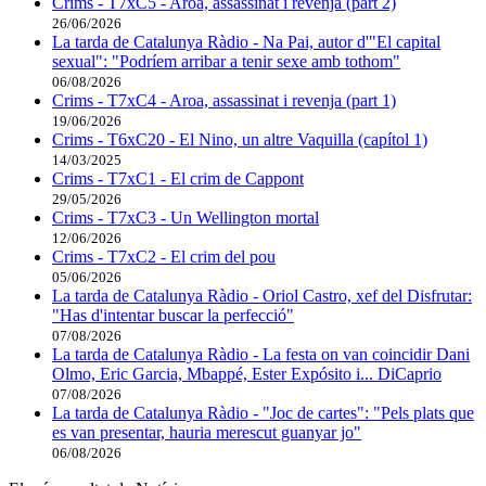
Crims - T7xC5 - Aroa, assassinat i revenja (part 2)
26/06/2026
La tarda de Catalunya Ràdio - Na Pai, autor d'"El capital
sexual": "Podríem arribar a tenir sexe amb tothom"
06/08/2026
Crims - T7xC4 - Aroa, assassinat i revenja (part 1)
19/06/2026
Crims - T6xC20 - El Nino, un altre Vaquilla (capítol 1)
14/03/2025
Crims - T7xC1 - El crim de Cappont
29/05/2026
Crims - T7xC3 - Un Wellington mortal
12/06/2026
Crims - T7xC2 - El crim del pou
05/06/2026
La tarda de Catalunya Ràdio - Oriol Castro, xef del Disfrutar:
"Has d'intentar buscar la perfecció"
07/08/2026
La tarda de Catalunya Ràdio - La festa on van coincidir Dani
Olmo, Eric Garcia, Mbappé, Ester Expósito i... DiCaprio
07/08/2026
La tarda de Catalunya Ràdio - "Joc de cartes": "Pels plats que
es van presentar, hauria merescut guanyar jo"
06/08/2026