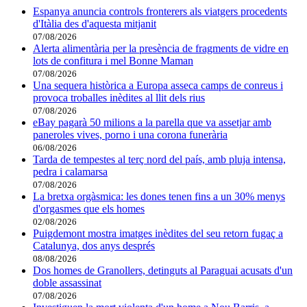
Espanya anuncia controls fronterers als viatgers procedents
d'Itàlia des d'aquesta mitjanit
07/08/2026
Alerta alimentària per la presència de fragments de vidre en
lots de confitura i mel Bonne Maman
07/08/2026
Una sequera històrica a Europa asseca camps de conreus i
provoca troballes inèdites al llit dels rius
07/08/2026
eBay pagarà 50 milions a la parella que va assetjar amb
paneroles vives, porno i una corona funerària
06/08/2026
Tarda de tempestes al terç nord del país, amb pluja intensa,
pedra i calamarsa
07/08/2026
La bretxa orgàsmica: les dones tenen fins a un 30% menys
d'orgasmes que els homes
02/08/2026
Puigdemont mostra imatges inèdites del seu retorn fugaç a
Catalunya, dos anys després
08/08/2026
Dos homes de Granollers, detinguts al Paraguai acusats d'un
doble assassinat
07/08/2026