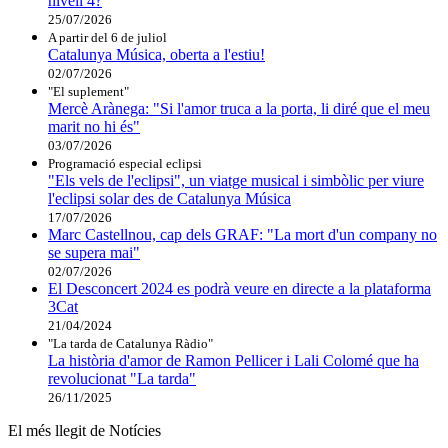
nivell 4?
25/07/2026
A partir del 6 de juliol
Catalunya Música, oberta a l'estiu!
02/07/2026
"El suplement"
Mercè Arànega: "Si l'amor truca a la porta, li diré que el meu
marit no hi és"
03/07/2026
Programació especial eclipsi
"Els vels de l'eclipsi", un viatge musical i simbòlic per viure
l'eclipsi solar des de Catalunya Música
17/07/2026
Marc Castellnou, cap dels GRAF: "La mort d'un company no
se supera mai"
02/07/2026
El Desconcert 2024 es podrà veure en directe a la plataforma
3Cat
21/04/2024
"La tarda de Catalunya Ràdio"
La història d'amor de Ramon Pellicer i Lali Colomé que ha
revolucionat "La tarda"
26/11/2025
El més llegit de Notícies