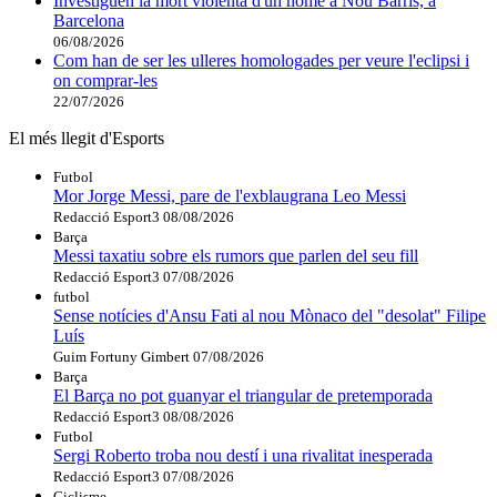
Investiguen la mort violenta d'un home a Nou Barris, a
Barcelona
06/08/2026
Com han de ser les ulleres homologades per veure l'eclipsi i
on comprar-les
22/07/2026
El més llegit d'Esports
Futbol
Mor Jorge Messi, pare de l'exblaugrana Leo Messi
Redacció Esport3
08/08/2026
Barça
Messi taxatiu sobre els rumors que parlen del seu fill
Redacció Esport3
07/08/2026
futbol
Sense notícies d'Ansu Fati al nou Mònaco del "desolat" Filipe
Luís
Guim Fortuny Gimbert
07/08/2026
Barça
El Barça no pot guanyar el triangular de pretemporada
Redacció Esport3
08/08/2026
Futbol
Sergi Roberto troba nou destí i una rivalitat inesperada
Redacció Esport3
07/08/2026
Ciclisme