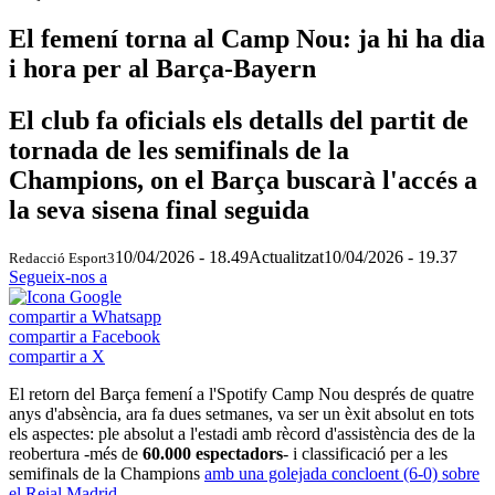
El femení torna al Camp Nou: ja hi ha dia
i hora per al Barça-Bayern
El club fa oficials els detalls del partit de
tornada de les semifinals de la
Champions, on el Barça buscarà l'accés a
la seva sisena final seguida
10/04/2026 - 18.49
Actualitzat
10/04/2026 - 19.37
Redacció Esport3
Segueix-nos a
compartir a Whatsapp
compartir a Facebook
compartir a X
El retorn del Barça femení a l'Spotify Camp Nou després de quatre
anys d'absència, ara fa dues setmanes, va ser un èxit absolut en tots
els aspectes: ple absolut a l'estadi amb rècord d'assistència des de la
reobertura -més de
60.000 espectadors
- i classificació per a les
semifinals de la Champions
amb una golejada concloent (6-0) sobre
el Reial Madrid
.