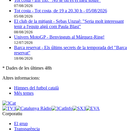
Tot costa - Iris Tió: "No sé on és el meu sostre"
07/08/2026
Tot costa - Tot costa, de 19 a 20.30 h - 05/08/2026
05/08/2026
El club de la mitjanit - Sebas Unzué: "Seria molt interessant
tenir a l'equip algú com Paula Blasi"
08/08/2026
Univers MotoGP - Benvinguts al Márquez-Ring!
12/07/2026
Barça reservat - Els últims secrets de la temporada del "Barça
reservat"
18/06/2026
* Dades de les últimes 48h
Altres informacions:
Himnes del futbol català
Més temes
Corporatiu
El grup
Transparència