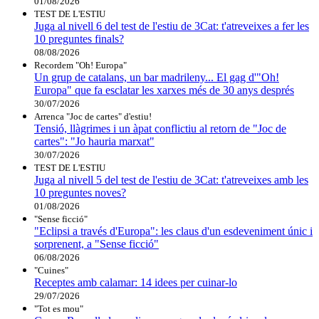
01/08/2026
TEST DE L'ESTIU
Juga al nivell 6 del test de l'estiu de 3Cat: t'atreveixes a fer les
10 preguntes finals?
08/08/2026
Recordem "Oh! Europa"
Un grup de catalans, un bar madrileny... El gag d'"Oh!
Europa" que fa esclatar les xarxes més de 30 anys després
30/07/2026
Arrenca "Joc de cartes" d'estiu!
Tensió, llàgrimes i un àpat conflictiu al retorn de "Joc de
cartes": "Jo hauria marxat"
30/07/2026
TEST DE L'ESTIU
Juga al nivell 5 del test de l'estiu de 3Cat: t'atreveixes amb les
10 preguntes noves?
01/08/2026
"Sense ficció"
"Eclipsi a través d'Europa": les claus d'un esdeveniment únic i
sorprenent, a "Sense ficció"
06/08/2026
"Cuines"
Receptes amb calamar: 14 idees per cuinar-lo
29/07/2026
"Tot es mou"