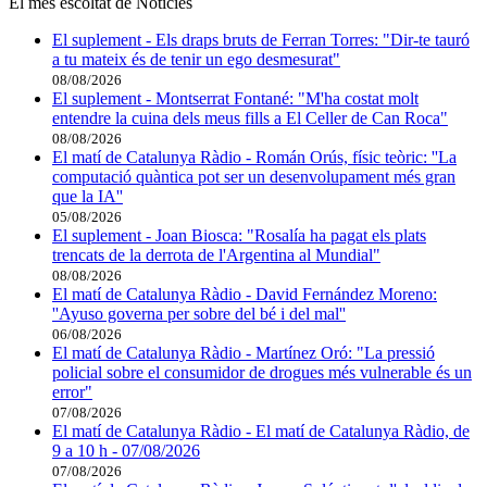
El més escoltat de Notícies
El suplement - Els draps bruts de Ferran Torres: "Dir-te tauró
a tu mateix és de tenir un ego desmesurat"
08/08/2026
El suplement - Montserrat Fontané: "M'ha costat molt
entendre la cuina dels meus fills a El Celler de Can Roca"
08/08/2026
El matí de Catalunya Ràdio - Román Orús, físic teòric: ''La
computació quàntica pot ser un desenvolupament més gran
que la IA''
05/08/2026
El suplement - Joan Biosca: "Rosalía ha pagat els plats
trencats de la derrota de l'Argentina al Mundial"
08/08/2026
El matí de Catalunya Ràdio - David Fernández Moreno:
''Ayuso governa per sobre del bé i del mal''
06/08/2026
El matí de Catalunya Ràdio - Martínez Oró: "La pressió
policial sobre el consumidor de drogues més vulnerable és un
error"
07/08/2026
El matí de Catalunya Ràdio - El matí de Catalunya Ràdio, de
9 a 10 h - 07/08/2026
07/08/2026