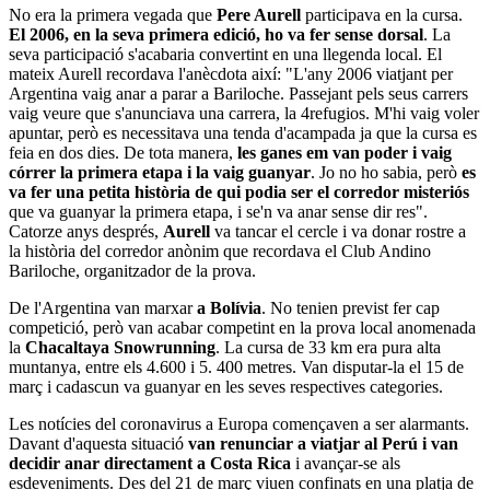
No era la primera vegada que
Pere Aurell
participava en la cursa.
El 2006, en la seva primera edició, ho va fer sense dorsal
. La
seva participació s'acabaria convertint en una llegenda local. El
mateix Aurell recordava l'anècdota així: "L'any 2006 viatjant per
Argentina vaig anar a parar a Bariloche. Passejant pels seus carrers
vaig veure que s'anunciava una carrera, la 4refugios. M'hi vaig voler
apuntar, però es necessitava una tenda d'acampada ja que la cursa es
feia en dos dies. De tota manera,
les ganes em van poder i vaig
córrer la primera etapa i la vaig guanyar
. Jo no ho sabia, però
es
va fer una petita història de qui podia ser el corredor misteriós
que va guanyar la primera etapa, i se'n va anar sense dir res".
Catorze anys després,
Aurell
va tancar el cercle i va donar rostre a
la història del corredor anònim que recordava el Club Andino
Bariloche, organitzador de la prova.
De l'Argentina van marxar
a Bolívia
. No tenien previst fer cap
competició, però van acabar competint en la prova local anomenada
la
Chacaltaya Snowrunning
. La cursa de 33 km era pura alta
muntanya, entre els 4.600 i 5. 400 metres. Van disputar-la el 15 de
març i cadascun va guanyar en les seves respectives categories.
Les notícies del coronavirus a Europa començaven a ser alarmants.
Davant d'aquesta situació
van renunciar a viatjar al Perú i van
decidir anar directament a Costa Rica
i avançar-se als
esdeveniments. Des del 21 de març viuen confinats en una platja de