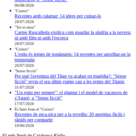
06/08/2026
"Cuines"
Receptes amb calamar: 14 idees per cuinar-lo
29/07/2026
"Tot es mou"
Carme Ruscalleda explica com guardar la síndria a la nevera:
ni amb film ni amb l'escorça
28/07/2026
"Cuines"
L'estiu és temps de tomàquets: 14 receptes per aprofitar-ne la
temporada
20/07/2026
"Sense ficció"
Per què l'aventura del Titan va acabar en tragèdia?: "Sense
ficció" reviu el seu últim viatge cap a les restes del Titanic
31/07/2026
"Un estiu per sempre": el glamur i el model de vacances de
s'Agaró, a "Sense ficció"
17/07/2026
És Sant Joan al "Cuines"
Receptes de pica-pica per a la revetlla: 20 aperitius fàcils i
ràpids per compartir
19/06/2026
El més llegit de Catalunya Ràdio