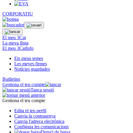
CORPORATIU
El meu 3Cat
La meva llista
El meu 3CatInfo
Els meus temes
Les meves firmes
Notícies guardades
Butlletins
Gestiona el teu compte
Tanca sessió
Gestiona el teu compte
Edita el teu perfil
Canvia la contrasenya
Canvia l'adreça electrònica
Configura les comunicacions
Dona't de baixa