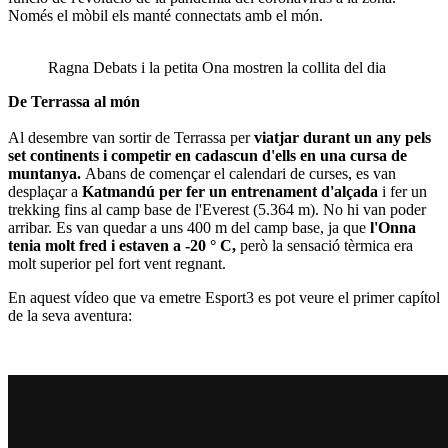
Només el mòbil els manté connectats amb el món.
Ragna Debats i la petita Ona mostren la collita del dia
De Terrassa al món
Al desembre van sortir de Terrassa per
viatjar durant un any pels
set continents i competir en cadascun d'ells en una cursa de
muntanya.
Abans de començar el calendari de curses, es van
desplaçar a
Katmandú per fer un entrenament d'alçada
i fer un
trekking fins al camp base de l'Everest (5.364 m). No hi van poder
arribar. Es van quedar a uns 400 m del camp base, ja que
l'Onna
tenia molt fred i estaven a -20 ° C,
però la sensació tèrmica era
molt superior pel fort vent regnant.
En aquest vídeo que va emetre Esport3 es pot veure el primer capítol
de la seva aventura: