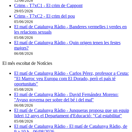
12/06/2026
Crims - T7xC1 - El crim de Cappont
29/05/2026
Crims - T7xC2 - El crim del pou
05/06/2026
El matí de Catalunya Ràdio - Banderes vermelles i verdes en
les relacions sexuals
05/08/2026
El matí de Catalunya Ràdio - Quin origen tenen les festes
majors?
06/08/2026
El més escoltat de Notícies
El matí de Catalunya Ràdio - Carlos Pérez, professor a Ceuta:
"El Marroc veu Europa com El Dorado, però el país té
oportunitats"
05/08/2026
El matí de Catalunya Ràdio - David Fernández Moreno:
''Ayuso governa per sobre del bé i del mal''
06/08/2026
El matí de Catalunya Ràdio - Junqueras proposa que un equip
lideri 12 anys el Departament d'Educació: "Cal estabilitat"
05/08/2026
El matí de Catalunya Ràdio - El matí de Catalunya Ràdio, de
9 a 10 h - 06/08/2026