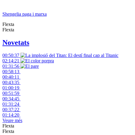
Shengelia paga i marxa
Flexta
Flexta
Novetats
00:50:37
02:14:21
01:31:56
00:58:13
00:40:11
00:43:35
01:00:19
00:51:59
00:34:45
01:31:24
00:37:22
01:14:20
Veure més
Flexta
Flexta