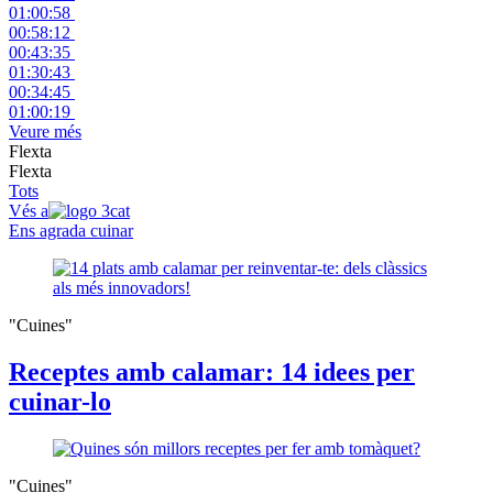
01:00:58
00:58:12
00:43:35
01:30:43
00:34:45
01:00:19
Veure més
Flexta
Flexta
Tots
Vés a
Ens agrada cuinar
"Cuines"
Receptes amb calamar: 14 idees per
cuinar-lo
"Cuines"