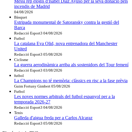
Messi rep elogis d'Isabel Díaz Ayuso per la seva donació pels
incendis de Madrid
04/08/2026
Bàsquet
Estripada monumental de Satoransky contra la gestió del
Barça
Redacció Esport3
04/08/2026
Futbol
La catalana Eva Olid, nova entrenadora del Manchester
United
Redacció Esport3
05/08/2026
Ciclisme
La guerra aerodinàmica arriba als sostenidors del Tour femení
Redacció Esport3
03/08/2026
futbol
La Champions no té memòria: clàssics en risc a la fase prèvia
Guim Fortuny Gimbert
05/08/2026
Futbol
Les noves normes arbitrals del futbol espanyol per a la
temporada 2026-27
Redacció Esport3
04/08/2026
Tenis
Galleda d'aigua freda per a Carlos Alcaraz
Redacció Esport3
05/08/2026