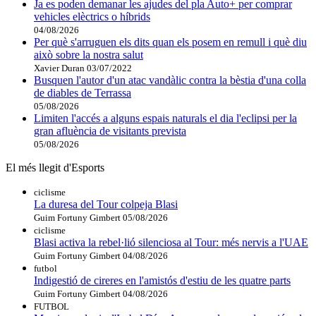
Ja es poden demanar les ajudes del pla Auto+ per comprar
vehicles elèctrics o híbrids
04/08/2026
Per què s'arruguen els dits quan els posem en remull i què diu
això sobre la nostra salut
Xavier Duran
03/07/2022
Busquen l'autor d'un atac vandàlic contra la bèstia d'una colla
de diables de Terrassa
05/08/2026
Limiten l'accés a alguns espais naturals el dia l'eclipsi per la
gran afluència de visitants prevista
05/08/2026
El més llegit d'Esports
ciclisme
La duresa del Tour colpeja Blasi
Guim Fortuny Gimbert
05/08/2026
ciclisme
Blasi activa la rebel·lió silenciosa al Tour: més nervis a l'UAE
Guim Fortuny Gimbert
04/08/2026
futbol
Indigestió de cireres en l'amistós d'estiu de les quatre parts
Guim Fortuny Gimbert
04/08/2026
FUTBOL