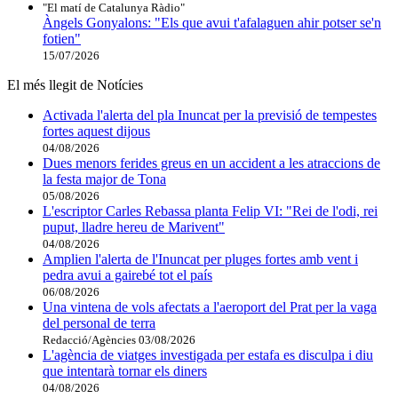
"El matí de Catalunya Ràdio"
Àngels Gonyalons: "Els que avui t'afalaguen ahir potser se'n
fotien"
15/07/2026
El més llegit de Notícies
Activada l'alerta del pla Inuncat per la previsió de tempestes
fortes aquest dijous
04/08/2026
Dues menors ferides greus en un accident a les atraccions de
la festa major de Tona
05/08/2026
L'escriptor Carles Rebassa planta Felip VI: "Rei de l'odi, rei
puput, lladre hereu de Marivent"
04/08/2026
Amplien l'alerta de l'Inuncat per pluges fortes amb vent i
pedra avui a gairebé tot el país
06/08/2026
Una vintena de vols afectats a l'aeroport del Prat per la vaga
del personal de terra
Redacció/Agències
03/08/2026
L'agència de viatges investigada per estafa es disculpa i diu
que intentarà tornar els diners
04/08/2026