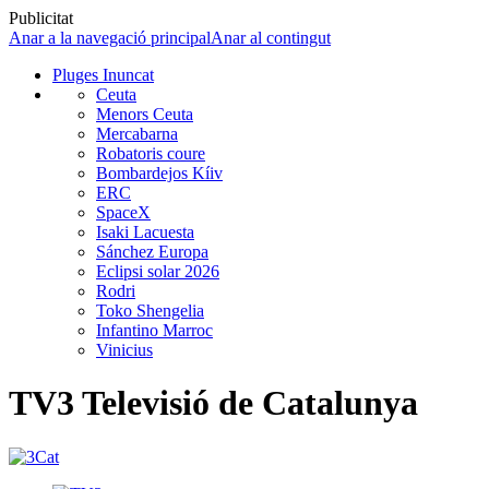
Publicitat
Anar a la navegació principal
Anar al contingut
Pluges Inuncat
Ceuta
Menors Ceuta
Mercabarna
Robatoris coure
Bombardejos Kíiv
ERC
SpaceX
Isaki Lacuesta
Sánchez Europa
Eclipsi solar 2026
Rodri
Toko Shengelia
Infantino Marroc
Vinicius
TV3 Televisió de Catalunya