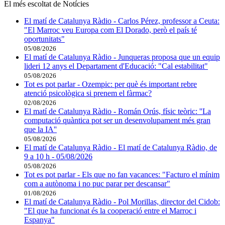
El més escoltat de Notícies
El matí de Catalunya Ràdio - Carlos Pérez, professor a Ceuta:
"El Marroc veu Europa com El Dorado, però el país té
oportunitats"
05/08/2026
El matí de Catalunya Ràdio - Junqueras proposa que un equip
lideri 12 anys el Departament d'Educació: "Cal estabilitat"
05/08/2026
Tot es pot parlar - Ozempic: per què és important rebre
atenció psicològica si prenem el fàrmac?
02/08/2026
El matí de Catalunya Ràdio - Román Orús, físic teòric: ''La
computació quàntica pot ser un desenvolupament més gran
que la IA''
05/08/2026
El matí de Catalunya Ràdio - El matí de Catalunya Ràdio, de
9 a 10 h - 05/08/2026
05/08/2026
Tot es pot parlar - Els que no fan vacances: "Facturo el mínim
com a autònoma i no puc parar per descansar"
01/08/2026
El matí de Catalunya Ràdio - Pol Morillas, director del Cidob:
"El que ha funcionat és la cooperació entre el Marroc i
Espanya"