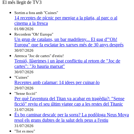
El més llegit de TV3
Sortim a fora amb "Cuines"
14 receptes de pícnic per menjar a la platja, al parc o al
cinema a la fresca
01/08/2026
Recordem "Oh! Europa"
Un grup de catalans, un bar madrileny... El gag d'"Oh!
Europa" que fa esclatar les xarxes més de 30 anys després
30/07/2026
Arrenca "Joc de cartes" d'estiu!
Tensió, llàgrimes i un àpat conflictiu al retorn de "Joc de
cartes": "Jo hauria marxat"
30/07/2026
"Cuines"
Receptes amb calamar: 14 idees per cuinar-lo
29/07/2026
"Sense ficció"
Per què l'aventura del Titan va acabar en tragèdia?: "Sense
ficció" reviu el seu últim viatge cap a les restes del Titanic
31/07/2026
És bo caminar descalç per la sorra? La podòloga Neus Moya
resol els grans dubtes de la salut dels peus a l'estiu
31/07/2026
"Tot es mou"