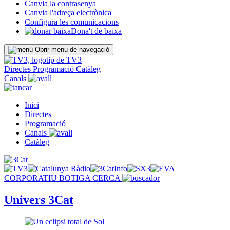
Canvia la contrasenya
Canvia l'adreça electrònica
Configura les comunicacions
Dona't de baixa
Obrir menu de navegació
Directes
Programació
Catàleg
Canals
Inici
Directes
Programació
Canals
Catàleg
CORPORATIU
BOTIGA
CERCA
Univers 3Cat