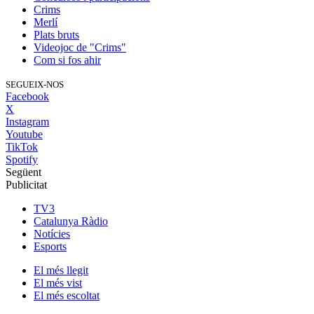
Crims
Merlí
Plats bruts
Videojoc de "Crims"
Com si fos ahir
SEGUEIX-NOS
Facebook
X
Instagram
Youtube
TikTok
Spotify
Següent
Publicitat
TV3
Catalunya Ràdio
Notícies
Esports
El
més llegit
El
més vist
El
més escoltat