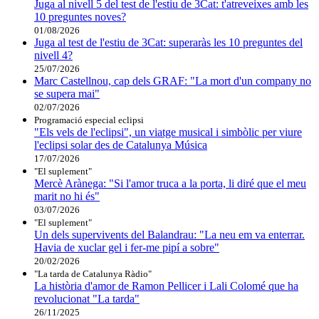
Juga al nivell 5 del test de l'estiu de 3Cat: t'atreveixes amb les
10 preguntes noves?
01/08/2026
Juga al test de l'estiu de 3Cat: superaràs les 10 preguntes del
nivell 4?
25/07/2026
Marc Castellnou, cap dels GRAF: "La mort d'un company no
se supera mai"
02/07/2026
Programació especial eclipsi
"Els vels de l'eclipsi", un viatge musical i simbòlic per viure
l'eclipsi solar des de Catalunya Música
17/07/2026
"El suplement"
Mercè Arànega: "Si l'amor truca a la porta, li diré que el meu
marit no hi és"
03/07/2026
"El suplement"
Un dels supervivents del Balandrau: "La neu em va enterrar.
Havia de xuclar gel i fer-me pipí a sobre"
20/02/2026
"La tarda de Catalunya Ràdio"
La història d'amor de Ramon Pellicer i Lali Colomé que ha
revolucionat "La tarda"
26/11/2025