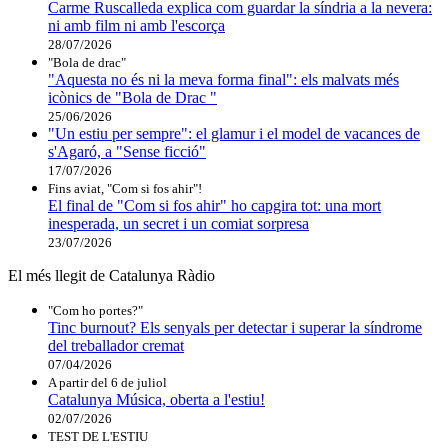
Carme Ruscalleda explica com guardar la síndria a la nevera:
ni amb film ni amb l'escorça
28/07/2026
"Bola de drac"
"Aquesta no és ni la meva forma final": els malvats més
icònics de "Bola de Drac "
25/06/2026
"Un estiu per sempre": el glamur i el model de vacances de
s'Agaró, a "Sense ficció"
17/07/2026
Fins aviat, "Com si fos ahir"!
El final de "Com si fos ahir" ho capgira tot: una mort
inesperada, un secret i un comiat sorpresa
23/07/2026
El més llegit de Catalunya Ràdio
"Com ho portes?"
Tinc burnout? Els senyals per detectar i superar la síndrome
del treballador cremat
07/04/2026
A partir del 6 de juliol
Catalunya Música, oberta a l'estiu!
02/07/2026
TEST DE L'ESTIU