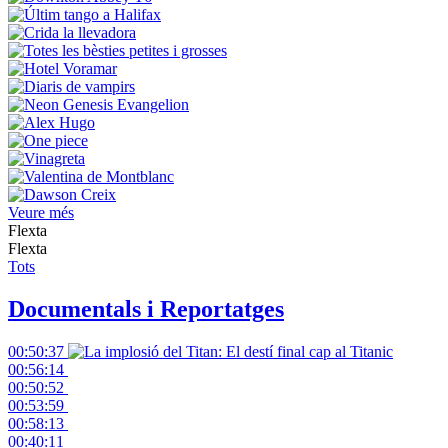
Veure més
Flexta
Flexta
Tots
Documentals i Reportatges
00:50:37
00:56:14
00:50:52
00:53:59
00:58:13
00:40:11