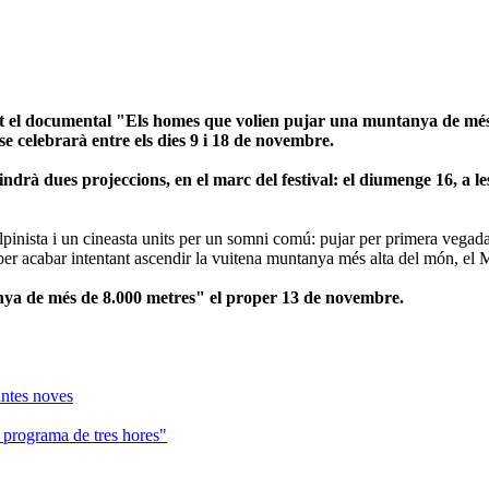
at el documental "Els homes que volien pujar una muntanya de més d
se celebrarà entre els dies 9 i 18 de novembre.
tindrà dues projeccions, en el marc del festival: el diumenge 16, a le
lpinista i un cineasta units per un somni comú: pujar per primera vega
a per acabar intentant ascendir la vuitena muntanya més alta del món, el
nya de més de 8.000 metres" el proper 13 de novembre.
untes noves
programa de tres hores"