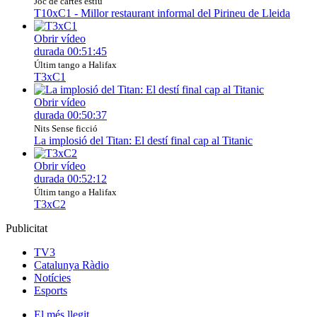
Joc de cartes estiu
T10xC1 - Millor restaurant informal del Pirineu de Lleida
Obrir vídeo
durada
00:51:45
Últim tango a Halifax
T3xC1
Obrir vídeo
durada
00:50:37
Nits Sense ficció
La implosió del Titan: El destí final cap al Titanic
Obrir vídeo
durada
00:52:12
Últim tango a Halifax
T3xC2
Publicitat
TV3
Catalunya Ràdio
Notícies
Esports
El
més llegit