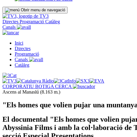
Obrir menu de navegació
Directes
Programació
Catàleg
Canals
Inici
Directes
Programació
Canals
Catàleg
CORPORATIU
BOTIGA
CERCA
Ascens al Manaslú (8.163 m.)
"Els homes que volien pujar una muntanya 
El documental "Els homes que volien pujar
Abyssinia Films i amb la col·laboració de T
secció Especial Presentations.