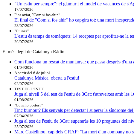
"Un estiu per sempre": el glamur i el model de vacances de s'A
17/07/2026
Fins aviat, "Com si fos ahir"!
El final de "Com si fos ahir" ho capgira tot: una mort inesperad
23/07/2026
"Cuines"
L'estiu és temps de tomàquets: 14 receptes per aprofitar-ne la 
20/07/2026
El més llegit de Catalunya Ràdio
Com funciona un rescat de muntanya: què passa després d'una a
01/04/2026
A partir del 6 de juliol
Catalunya Música, oberta a l'estiu!
02/07/2026
TEST DE L'ESTIU
Juga al nivell 5 del test de l'estiu de 3Cat: t'atreveixes amb les
01/08/2026
"Com ho portes?"
Tinc burnout? Els senyals per detectar i superar la síndrome del
07/04/2026
Juga al test de l'estiu de 3Cat: superaràs les 10 preguntes del niv
25/07/2026
Marc Castellnou, cap dels GRAF: "La mort d'un company no s