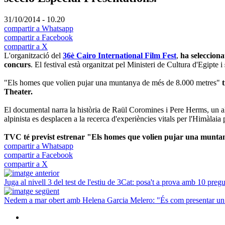
31/10/2014 - 10.20
compartir a Whatsapp
compartir a Facebook
compartir a X
L'organització del
36è Cairo International Film Fest
,
ha seleccion
concurs
. El festival està organitzat pel Ministeri de Cultura d'Egipte i
"Els homes que volien pujar una muntanya de més de 8.000 metres"
Theater.
El documental narra la història de Raül Coromines i Pere Herms, un a
alpinista es desplacen a la recerca d'experiències vitals per l'Himàlai
TVC té previst estrenar "Els homes que volien pujar una munta
compartir a Whatsapp
compartir a Facebook
compartir a X
Juga al nivell 3 del test de l'estiu de 3Cat: posa't a prova amb 10 preg
Nedem a mar obert amb Helena Garcia Melero: "És com presentar un 