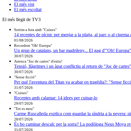
El
més vist
El
més escoltat
El més llegit de TV3
Sortim a fora amb "Cuines"
14 receptes de pícnic per menjar a la platja, al parc o al cinema 
01/08/2026
Recordem "Oh! Europa"
Un grup de catalans, un bar madrileny... El gag d'"Oh! Europa"
30/07/2026
Arrenca "Joc de cartes" d'estiu!
Tensió, llàgrimes i un àpat conflictiu al retorn de "Joc de cartes
30/07/2026
"Sense ficció"
Per què l'aventura del Titan va acabar en tragèdia?: "Sense ficció
31/07/2026
"Cuines"
Receptes amb calamar: 14 idees per cuinar-lo
29/07/2026
"Tot es mou"
Carme Ruscalleda explica com guardar la síndria a la nevera: ni
28/07/2026
És bo caminar descalç per la sorra? La podòloga Neus Moya resol
31/07/2026