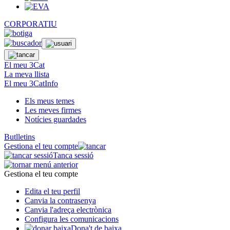
CORPORATIU
El meu 3Cat
La meva llista
El meu 3CatInfo
Els meus temes
Les meves firmes
Notícies guardades
Butlletins
Gestiona el teu compte
Tanca sessió
Gestiona el teu compte
Edita el teu perfil
Canvia la contrasenya
Canvia l'adreça electrònica
Configura les comunicacions
Dona't de baixa