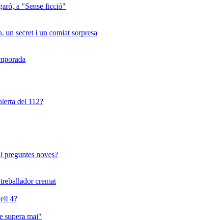
garó, a "Sense ficció"
a, un secret i un comiat sorpresa
temporada
lerta del 112?
 10 preguntes noves?
 treballador cremat
ell 4?
e supera mai"