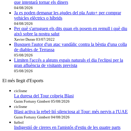
que intentarà tornar els diners
04/08/2026
Ja es poden demanar les ajudes del pla Auto+ per comprar
vehicles elèctrics o híbrids
04/08/2026
Per què s'arruguen els dits quan els posem en remull i què diu
això sobre la nostra salut
Xavier Duran
03/07/2022
Busquen l'autor d'un atac vandàlic contra la bèstia d'una colla
de diables de Terrassa
05/08/2026
Limiten l'accés a alguns espais naturals el dia l'eclipsi per la
gran afluència de visitants prevista
05/08/2026
El més llegit d'Esports
ciclisme
La duresa del Tour colpeja Blasi
Guim Fortuny Gimbert
05/08/2026
ciclisme
Blasi activa la rebel·lió silenciosa al Tour: més nervis a l'UAE
Guim Fortuny Gimbert
04/08/2026
futbol
Indigestió de cireres en l'amistós d'estiu de les quatre parts