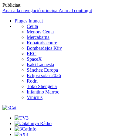
Publicitat
Anar a la navegació principal
Anar al contingut
Pluges Inuncat
Ceuta
Menors Ceuta
Mercabarna
Robatoris coure
Bombardejos Kíiv
ERC
SpaceX
Isaki Lacuesta
Sánchez Europa
Eclipsi solar 2026
Rodri
Toko Shengelia
Infantino Marroc
Vinicius