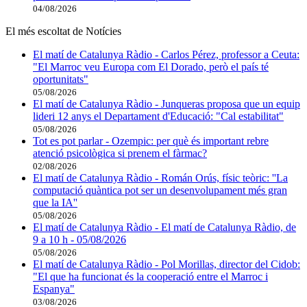
04/08/2026
El més escoltat de Notícies
El matí de Catalunya Ràdio - Carlos Pérez, professor a Ceuta:
"El Marroc veu Europa com El Dorado, però el país té
oportunitats"
05/08/2026
El matí de Catalunya Ràdio - Junqueras proposa que un equip
lideri 12 anys el Departament d'Educació: "Cal estabilitat"
05/08/2026
Tot es pot parlar - Ozempic: per què és important rebre
atenció psicològica si prenem el fàrmac?
02/08/2026
El matí de Catalunya Ràdio - Román Orús, físic teòric: ''La
computació quàntica pot ser un desenvolupament més gran
que la IA''
05/08/2026
El matí de Catalunya Ràdio - El matí de Catalunya Ràdio, de
9 a 10 h - 05/08/2026
05/08/2026
El matí de Catalunya Ràdio - Pol Morillas, director del Cidob:
"El que ha funcionat és la cooperació entre el Marroc i
Espanya"
03/08/2026