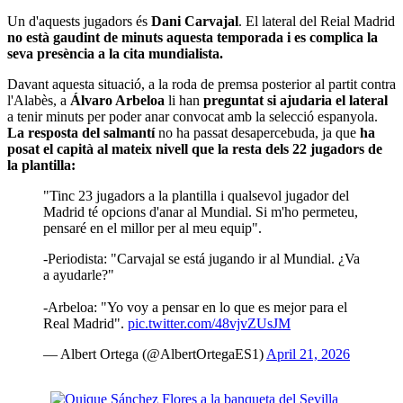
Un d'aquests jugadors és
Dani Carvajal
. El lateral del Reial Madrid
no està gaudint de minuts aquesta temporada
i es
complica la
seva presència a la cita mundialista.
Davant aquesta situació, a la roda de premsa posterior al partit contra
l'Alabès, a
Álvaro Arbeloa
li han
preguntat si ajudaria el lateral
a tenir minuts per poder anar convocat amb la selecció espanyola.
La resposta del salmantí
no ha passat desapercebuda, ja que
ha
posat el capità al mateix nivell que la resta dels 22 jugadors de
la plantilla:
"Tinc 23 jugadors a la plantilla i qualsevol jugador del
Madrid té opcions d'anar al Mundial. Si m'ho permeteu,
pensaré en el millor per al meu equip".
-Periodista: "Carvajal se está jugando ir al Mundial. ¿Va
a ayudarle?"
-Arbeloa: "Yo voy a pensar en lo que es mejor para el
Real Madrid".
pic.twitter.com/48vjvZUsJM
— Albert Ortega (@AlbertOrtegaES1)
April 21, 2026