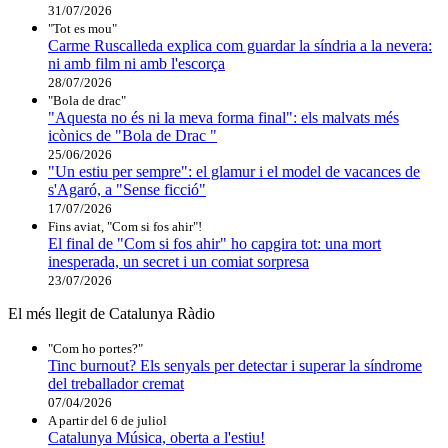
31/07/2026
"Tot es mou"
Carme Ruscalleda explica com guardar la síndria a la nevera:
ni amb film ni amb l'escorça
28/07/2026
"Bola de drac"
"Aquesta no és ni la meva forma final": els malvats més
icònics de "Bola de Drac "
25/06/2026
"Un estiu per sempre": el glamur i el model de vacances de
s'Agaró, a "Sense ficció"
17/07/2026
Fins aviat, "Com si fos ahir"!
El final de "Com si fos ahir" ho capgira tot: una mort
inesperada, un secret i un comiat sorpresa
23/07/2026
El més llegit de Catalunya Ràdio
"Com ho portes?"
Tinc burnout? Els senyals per detectar i superar la síndrome
del treballador cremat
07/04/2026
A partir del 6 de juliol
Catalunya Música, oberta a l'estiu!