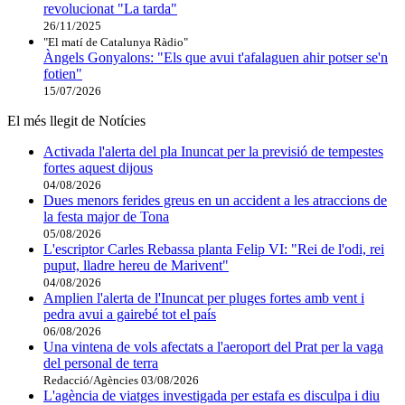
revolucionat "La tarda"
26/11/2025
"El matí de Catalunya Ràdio"
Àngels Gonyalons: "Els que avui t'afalaguen ahir potser se'n
fotien"
15/07/2026
El més llegit de Notícies
Activada l'alerta del pla Inuncat per la previsió de tempestes
fortes aquest dijous
04/08/2026
Dues menors ferides greus en un accident a les atraccions de
la festa major de Tona
05/08/2026
L'escriptor Carles Rebassa planta Felip VI: "Rei de l'odi, rei
puput, lladre hereu de Marivent"
04/08/2026
Amplien l'alerta de l'Inuncat per pluges fortes amb vent i
pedra avui a gairebé tot el país
06/08/2026
Una vintena de vols afectats a l'aeroport del Prat per la vaga
del personal de terra
Redacció/Agències
03/08/2026
L'agència de viatges investigada per estafa es disculpa i diu