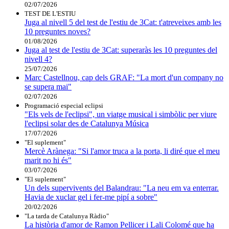
02/07/2026
TEST DE L'ESTIU
Juga al nivell 5 del test de l'estiu de 3Cat: t'atreveixes amb les
10 preguntes noves?
01/08/2026
Juga al test de l'estiu de 3Cat: superaràs les 10 preguntes del
nivell 4?
25/07/2026
Marc Castellnou, cap dels GRAF: "La mort d'un company no
se supera mai"
02/07/2026
Programació especial eclipsi
"Els vels de l'eclipsi", un viatge musical i simbòlic per viure
l'eclipsi solar des de Catalunya Música
17/07/2026
"El suplement"
Mercè Arànega: "Si l'amor truca a la porta, li diré que el meu
marit no hi és"
03/07/2026
"El suplement"
Un dels supervivents del Balandrau: "La neu em va enterrar.
Havia de xuclar gel i fer-me pipí a sobre"
20/02/2026
"La tarda de Catalunya Ràdio"
La història d'amor de Ramon Pellicer i Lali Colomé que ha