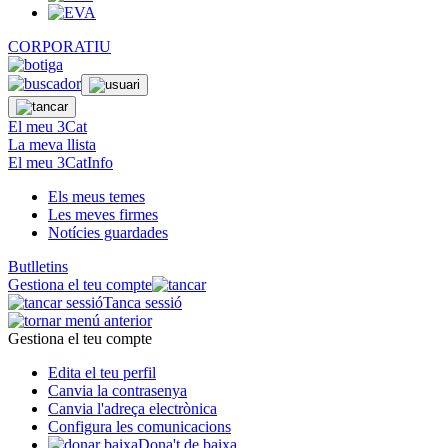
CORPORATIU
El meu 3Cat
La meva llista
El meu 3CatInfo
Els meus temes
Les meves firmes
Notícies guardades
Butlletins
Gestiona el teu compte
Tanca sessió
Gestiona el teu compte
Edita el teu perfil
Canvia la contrasenya
Canvia l'adreça electrònica
Configura les comunicacions
Dona't de baixa