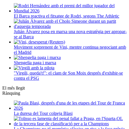
El Barça reactiva el fitxatge de Rodri, segons The Athletic
Julián Álvarez posa en marxa una nova estratègia per apropar-
se al Barça
Moviment sorprenent de Vini, mentre continua negociant amb
el Madrid
Shengelia paga i marxa
"Virgili, queda't!": el clam de Son Moix després d'exhibir-se
contra el PSG
El més llegit
Rànquing
La duresa del Tour colpeja Blasi
La Champions no té memòria: clàssics en risc a la fase prèvia