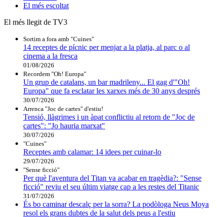
El
més escoltat
El més llegit de TV3
Sortim a fora amb "Cuines"
14 receptes de pícnic per menjar a la platja, al parc o al
cinema a la fresca
01/08/2026
Recordem "Oh! Europa"
Un grup de catalans, un bar madrileny... El gag d'"Oh!
Europa" que fa esclatar les xarxes més de 30 anys després
30/07/2026
Arrenca "Joc de cartes" d'estiu!
Tensió, llàgrimes i un àpat conflictiu al retorn de "Joc de
cartes": "Jo hauria marxat"
30/07/2026
"Cuines"
Receptes amb calamar: 14 idees per cuinar-lo
29/07/2026
"Sense ficció"
Per què l'aventura del Titan va acabar en tragèdia?: "Sense
ficció" reviu el seu últim viatge cap a les restes del Titanic
31/07/2026
És bo caminar descalç per la sorra? La podòloga Neus Moya
resol els grans dubtes de la salut dels peus a l'estiu