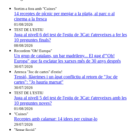
Sortim a fora amb "Cuines"
14 receptes de pícnic per menjar a la platja, al parc o al
cinema a la fresca
01/08/2026
TEST DE L'ESTIU
Juga al nivell 6 del test de l'estiu de 3Cat: t'atreveixes a fer les
10 preguntes finals?
08/08/2026
Recordem "Oh! Europa"
Un grup de catalans, un bar madrileny... El gag d'"Oh!
Europa" que fa esclatar les xarxes més de 30 anys després
30/07/2026
Arrenca "Joc de cartes" d'estiu!
Tensió, llàgrimes i un àpat conflictiu al retorn de "Joc de
cartes": "Jo hauria marxat"
30/07/2026
TEST DE L'ESTIU
Juga al nivell 5 del test de l'estiu de 3Cat: t'atreveixes amb les
10 preguntes noves?
01/08/2026
"Cuines"
Receptes amb calamar: 14 idees per cuinar-lo
29/07/2026
"Sense ficció"