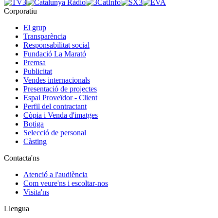
Corporatiu
El grup
Transparència
Responsabilitat social
Fundació La Marató
Premsa
Publicitat
Vendes internacionals
Presentació de projectes
Espai Proveïdor - Client
Perfil del contractant
Còpia i Venda d'imatges
Botiga
Selecció de personal
Càsting
Contacta'ns
Atenció a l'audiència
Com veure'ns i escoltar-nos
Visita'ns
Llengua