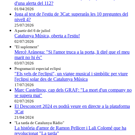
d'una alerta del 112?
01/04/2026
Juga al test de l'estiu de 3Cat: superaràs les 10 preguntes del
nivell 4?
25/07/2026
A partir del 6 de juliol
Catalunya Música, oberta a l'estiu!
02/07/2026
"El suplement"
Mercè Arànega: "Si l'amor truca a la porta, li diré que el meu
marit no hi és"
03/07/2026
Programació especial eclipsi
"Els vels de l'eclipsi", un viatge musical i simbòlic per viure
l'eclipsi solar des de Catalunya Música
17/07/2026
Marc Castellnou, cap dels GRAF: "La mort d'un company no
se supera mai"
02/07/2026
El Desconcert 2024 es podrà veure en directe a la plataforma
3Cat
21/04/2024
"La tarda de Catalunya Ràdio"
La història d'amor de Ramon Pellicer i Lali Colomé que ha
revolucionat "La tarda"