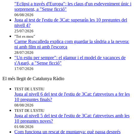
"Eclipsi a través d'Europa": les claus d'un esdeveniment únic i
sorprenent, a "Sense ficció"
06/08/2026
Juga al test de l'estiu de 3Cat: superaràs les 10 preguntes del
nivell 4?
25/07/2026
"Tot es mou"
Carme Ruscalleda explica com guardar la síndria a la nevera:
ni amb film ni amb l'escorça
28/07/2026
"Un estiu per sempre": el glamur i el model de vacances de
s'Agaró, a "Sense ficció"
17/07/2026
El més llegit de Catalunya Ràdio
TEST DE L'ESTIU
Juga al nivell 6 del test de l'estiu de 3Cat: t'atreveixes a fer les
10 preguntes finals?
08/08/2026
TEST DE L'ESTIU
Juga al nivell 5 del test de l'estiu de 3Cat: t'atreveixes amb les
10 preguntes noves?
01/08/2026
Com funciona un rescat de muntanya: què passa després