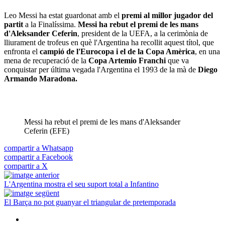
Leo Messi ha estat guardonat amb el
premi al millor jugador del
partit
a la Finalíssima.
Messi ha rebut el premi de les mans
d'Aleksander Ceferin
, president de la UEFA, a la cerimònia de
lliurament de trofeus en què l'Argentina ha recollit aquest títol, que
enfronta el
campió de l'Eurocopa i el de la Copa Amèrica
, en una
mena de recuperació de la
Copa Artemio Franchi
que va
conquistar per última vegada l'Argentina el 1993 de la mà de
Diego
Armando Maradona.
Messi ha rebut el premi de les mans d'Aleksander
Ceferin (EFE)
compartir a Whatsapp
compartir a Facebook
compartir a X
L'Argentina mostra el seu suport total a Infantino
El Barça no pot guanyar el triangular de pretemporada