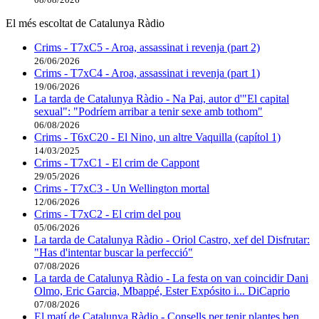
El més escoltat de Catalunya Ràdio
Crims - T7xC5 - Aroa, assassinat i revenja (part 2)
26/06/2026
Crims - T7xC4 - Aroa, assassinat i revenja (part 1)
19/06/2026
La tarda de Catalunya Ràdio - Na Pai, autor d'"El capital
sexual": "Podríem arribar a tenir sexe amb tothom"
06/08/2026
Crims - T6xC20 - El Nino, un altre Vaquilla (capítol 1)
14/03/2025
Crims - T7xC1 - El crim de Cappont
29/05/2026
Crims - T7xC3 - Un Wellington mortal
12/06/2026
Crims - T7xC2 - El crim del pou
05/06/2026
La tarda de Catalunya Ràdio - Oriol Castro, xef del Disfrutar:
"Has d'intentar buscar la perfecció"
07/08/2026
La tarda de Catalunya Ràdio - La festa on van coincidir Dani
Olmo, Eric Garcia, Mbappé, Ester Expósito i... DiCaprio
07/08/2026
El matí de Catalunya Ràdio - Consells per tenir plantes ben