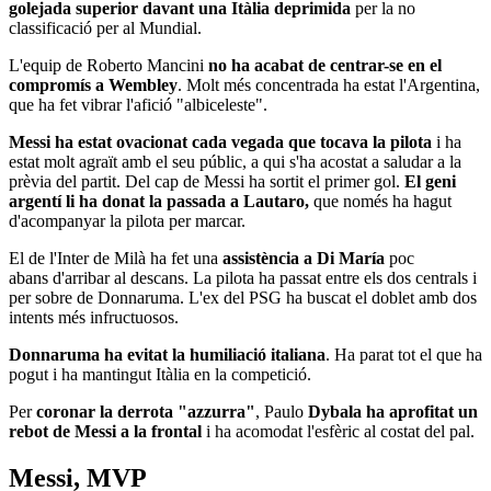
golejada superior davant una Itàlia deprimida
per la no
classificació per al Mundial.
L'equip de Roberto Mancini
no ha acabat de centrar-se en el
compromís a Wembley
. Molt més concentrada ha estat l'Argentina,
que ha fet vibrar l'afició "albiceleste".
Messi ha estat ovacionat cada vegada que tocava la pilota
i ha
estat molt agraït amb el seu públic, a qui s'ha acostat a saludar a la
prèvia del partit. Del cap de Messi ha sortit el primer gol.
El geni
argentí li ha donat la passada a Lautaro,
que només ha hagut
d'acompanyar la pilota per marcar.
El de l'Inter de Milà ha fet una
assistència a Di María
poc
abans d'arribar al descans. La pilota ha passat entre els dos centrals i
per sobre de Donnaruma. L'ex del PSG ha buscat el doblet amb dos
intents més infructuosos.
Donnaruma ha evitat la humiliació italiana
. Ha parat tot el que ha
pogut i ha mantingut Itàlia en la competició.
Per
coronar la derrota "azzurra"
, Paulo
Dybala ha aprofitat un
rebot de Messi a la frontal
i ha acomodat l'esfèric al costat del pal.
Messi, MVP