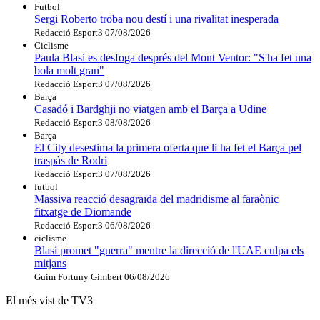
Futbol
Sergi Roberto troba nou destí i una rivalitat inesperada
Redacció Esport3
07/08/2026
Ciclisme
Paula Blasi es desfoga després del Mont Ventor: "S'ha fet una
bola molt gran"
Redacció Esport3
07/08/2026
Barça
Casadó i Bardghji no viatgen amb el Barça a Udine
Redacció Esport3
08/08/2026
Barça
El City desestima la primera oferta que li ha fet el Barça pel
traspàs de Rodri
Redacció Esport3
07/08/2026
futbol
Massiva reacció desagraïda del madridisme al faraònic
fitxatge de Diomande
Redacció Esport3
06/08/2026
ciclisme
Blasi promet "guerra" mentre la direcció de l'UAE culpa els
mitjans
Guim Fortuny Gimbert
06/08/2026
El més vist de TV3