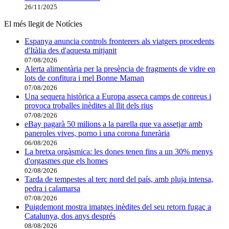
26/11/2025
El més llegit de Notícies
Espanya anuncia controls fronterers als viatgers procedents
d'Itàlia des d'aquesta mitjanit
07/08/2026
Alerta alimentària per la presència de fragments de vidre en
lots de confitura i mel Bonne Maman
07/08/2026
Una sequera històrica a Europa asseca camps de conreus i
provoca troballes inèdites al llit dels rius
07/08/2026
eBay pagarà 50 milions a la parella que va assetjar amb
paneroles vives, porno i una corona funerària
06/08/2026
La bretxa orgàsmica: les dones tenen fins a un 30% menys
d'orgasmes que els homes
02/08/2026
Tarda de tempestes al terç nord del país, amb pluja intensa,
pedra i calamarsa
07/08/2026
Puigdemont mostra imatges inèdites del seu retorn fugaç a
Catalunya, dos anys després
08/08/2026