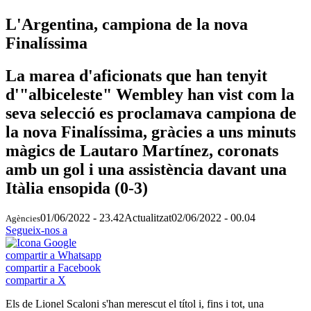
L'Argentina, campiona de la nova
Finalíssima
La marea d'aficionats que han tenyit
d'"albiceleste" Wembley han vist com la
seva selecció es proclamava campiona de
la nova Finalíssima, gràcies a uns minuts
màgics de Lautaro Martínez, coronats
amb un gol i una assistència davant una
Itàlia ensopida (0-3)
01/06/2022 - 23.42
Actualitzat
02/06/2022 - 00.04
Agències
Segueix-nos a
compartir a Whatsapp
compartir a Facebook
compartir a X
Els de Lionel Scaloni s'han merescut el títol i, fins i tot, una