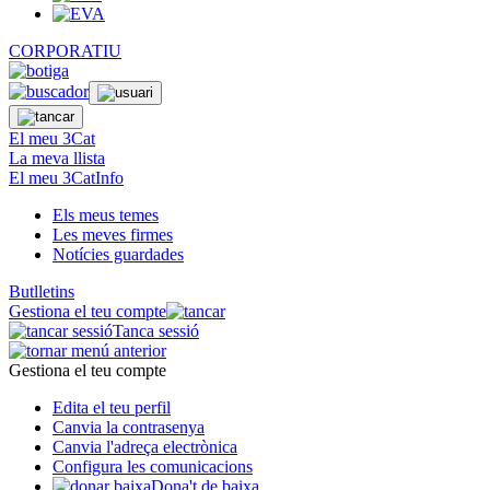
CORPORATIU
El meu 3Cat
La meva llista
El meu 3CatInfo
Els meus temes
Les meves firmes
Notícies guardades
Butlletins
Gestiona el teu compte
Tanca sessió
Gestiona el teu compte
Edita el teu perfil
Canvia la contrasenya
Canvia l'adreça electrònica
Configura les comunicacions
Dona't de baixa