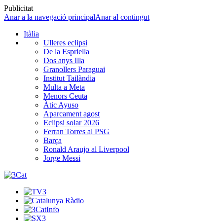
Publicitat
Anar a la navegació principal
Anar al contingut
Itàlia
Ulleres eclipsi
De la Espriella
Dos anys Illa
Granollers Paraguai
Institut Tailàndia
Multa a Meta
Menors Ceuta
Àtic Ayuso
Aparcament agost
Eclipsi solar 2026
Ferran Torres al PSG
Barça
Ronald Araujo al Liverpool
Jorge Messi