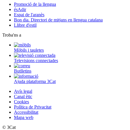
Promoció de la llengua
ésAdir
Espai de l'aranès
Bon dia. Directori de mitjans en llengua catalana
Llibre d'estil
Troba'ns a
Mòbils i tauletes
Televisions connectades
Butlletins
Ajuda plataforma 3Cat
Avís legal
Canal ètic
Cookies
Política de Privacitat
Accessibilitat
Mapa web
© 3Cat