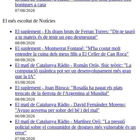
boniques a casa
07/08/2026
El més escoltat de Notícies
El suplement - Els draps bruts de Ferran Torres: "Dir-te tauró
a tu mateix és de tenir un ego desmesurat"
08/08/2026
El suplement - Montserrat Fontané: "M'ha costat molt
entendre la cuina dels meus fills a El Celler de Can Roca"
08/08/2026
El matí de Catalunya Ràdio - Román Orús, físic teòric: ''La
computació quàntica pot ser un desenvolupament més gran
que la IA''
05/08/2026
El suplement - Joan Biosca: "Rosalía ha pagat els plats
trencats de la derrota de l'Argentina al Mundial"
08/08/2026
El matí de Catalunya Ràdio - David Fernández Moreno:
''Ayuso governa per sobre del bé i del mal''
06/08/2026
El matí de Catalunya Ràdio - Martínez Oró: "La pressió
policial sobre el consumidor de drogues més vulnerable és un
error"
07/08/2026