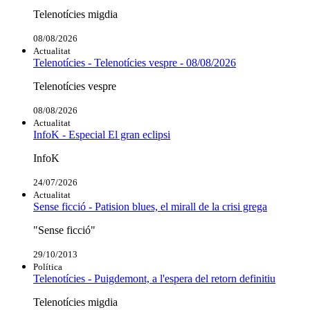
Telenotícies migdia
08/08/2026
Actualitat
Telenotícies - Telenotícies vespre - 08/08/2026
Telenotícies vespre
08/08/2026
Actualitat
InfoK - Especial El gran eclipsi
InfoK
24/07/2026
Actualitat
Sense ficció - Patision blues, el mirall de la crisi grega
"Sense ficció"
29/10/2013
Política
Telenotícies - Puigdemont, a l'espera del retorn definitiu
Telenotícies migdia