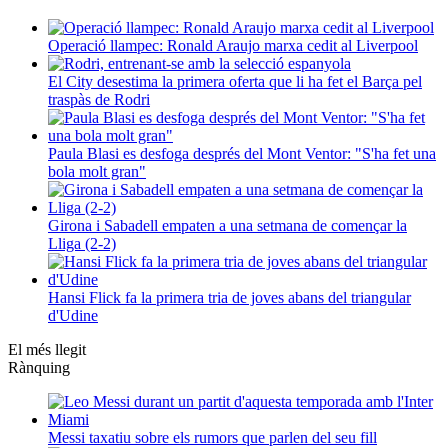
Operació llampec: Ronald Araujo marxa cedit al Liverpool
El City desestima la primera oferta que li ha fet el Barça pel
traspàs de Rodri
Paula Blasi es desfoga després del Mont Ventor: "S'ha fet una
bola molt gran"
Girona i Sabadell empaten a una setmana de començar la
Lliga (2-2)
Hansi Flick fa la primera tria de joves abans del triangular
d'Udine
El més llegit
Rànquing
Messi taxatiu sobre els rumors que parlen del seu fill