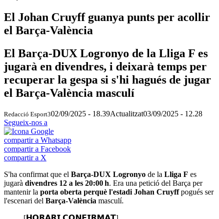
El Johan Cruyff guanya punts per acollir
el Barça-València
El Barça-DUX Logronyo de la Lliga F es
jugarà en divendres, i deixarà temps per
recuperar la gespa si s'hi hagués de jugar
el Barça-València masculí
02/09/2025 - 18.39
Actualitzat
03/09/2025 - 12.28
Redacció Esport3
Segueix-nos a
compartir a Whatsapp
compartir a Facebook
compartir a X
S'ha confirmat que el
Barça-DUX Logronyo
de la
Lliga F
es
jugarà
divendres 12 a les 20:00 h
. Era una petició del Barça per
mantenir la
porta oberta perquè l'estadi Johan Cruyff
pogués ser
l'escenari del
Barça-València
masculí.
[𝗛𝗢𝗥𝗔𝗥𝗜 𝗖𝗢𝗡𝗙𝗜𝗥𝗠𝗔𝗧]