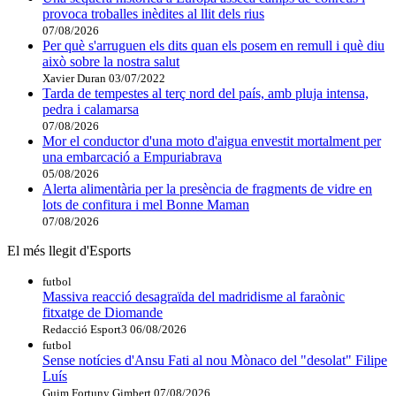
provoca troballes inèdites al llit dels rius
07/08/2026
Per què s'arruguen els dits quan els posem en remull i què diu
això sobre la nostra salut
Xavier Duran
03/07/2022
Tarda de tempestes al terç nord del país, amb pluja intensa,
pedra i calamarsa
07/08/2026
Mor el conductor d'una moto d'aigua envestit mortalment per
una embarcació a Empuriabrava
05/08/2026
Alerta alimentària per la presència de fragments de vidre en
lots de confitura i mel Bonne Maman
07/08/2026
El més llegit d'Esports
futbol
Massiva reacció desagraïda del madridisme al faraònic
fitxatge de Diomande
Redacció Esport3
06/08/2026
futbol
Sense notícies d'Ansu Fati al nou Mònaco del "desolat" Filipe
Luís
Guim Fortuny Gimbert
07/08/2026