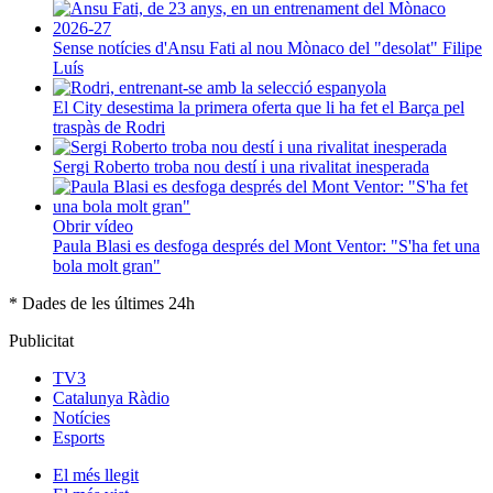
Sense notícies d'Ansu Fati al nou Mònaco del "desolat" Filipe
Luís
El City desestima la primera oferta que li ha fet el Barça pel
traspàs de Rodri
Sergi Roberto troba nou destí i una rivalitat inesperada
Obrir vídeo
Paula Blasi es desfoga després del Mont Ventor: "S'ha fet una
bola molt gran"
* Dades de les últimes 24h
Publicitat
TV3
Catalunya Ràdio
Notícies
Esports
El
més llegit