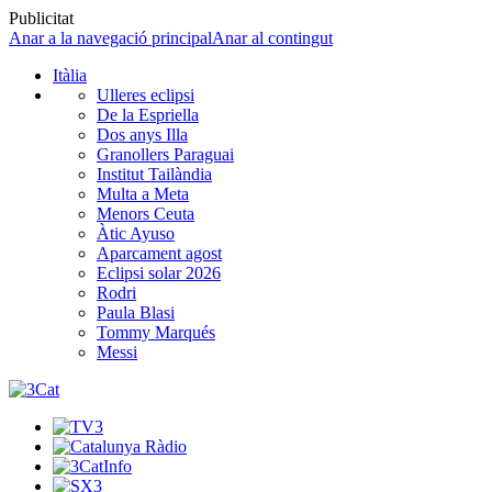
Publicitat
Anar a la navegació principal
Anar al contingut
Itàlia
Ulleres eclipsi
De la Espriella
Dos anys Illa
Granollers Paraguai
Institut Tailàndia
Multa a Meta
Menors Ceuta
Àtic Ayuso
Aparcament agost
Eclipsi solar 2026
Rodri
Paula Blasi
Tommy Marqués
Messi