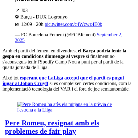
📌 J03
⚽ Barça - DUX Logronyo
📅 12/09 - 20h
pic.twitter.com/c4Wcwz4E0b
— FC Barcelona Femení (@FCBfemeni)
September 2,
2025
Amb el partit del femení en divendres,
el Barça podria tenir la
gespa en condicions diumenge al vespre
si finalment no
s'aconseguís tenir l'Spotify Camp Nou a punt per al partit de la
quarta jornada de Lliga.
Això tot
esperant que LaLiga accepti que el partit es pugui
jugar al Johan Cruyff
si es compleixen certes condicions, com la
implementació tecnologia del VAR i el fora de joc semiautomàtic.