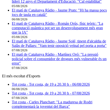
lideri 12 anys el Departament d'Educació: "Cal estabilitat"
05/08/2026
El matí de Catalunya Ràdio - Jaume Prats: "Hi ha massa pocs
jocs de taula en català"
06/08/2026
El matí de Catalunya Ràdio - Román Orús, físic teòric: ''La
computació quàntica pot ser un desenvolupament més gran
que la IA''
05/08/2026
El matí de Catalunya Ràdio - Jaume Solé, tinent d'alcaldia de
Salàs de Pallars: "Vam tenir oposició veïnal pel porta a porta"
07/08/2026
El matí de Catalunya Ràdio - Martínez Oró: "La pressió
policial sobre el consumidor de drogues més vulnerable és un
error"
07/08/2026
El més escoltat d'Esports
Tot costa - Tot costa, de 19 a 20.30 h - 06/08/2026
06/08/2026
Tot costa - Tot costa, de 19 a 20.30 h - 07/08/2026
07/08/2026
Tot costa - Carles Planchart: "La maduresa de Rodri
complementarà la joventut del Barça"