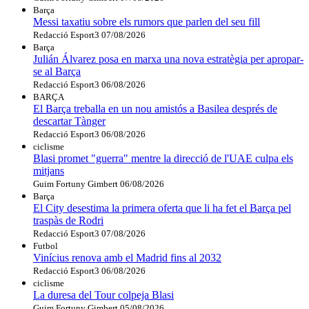
Barça
Messi taxatiu sobre els rumors que parlen del seu fill
Redacció Esport3
07/08/2026
Barça
Julián Álvarez posa en marxa una nova estratègia per apropar-
se al Barça
Redacció Esport3
06/08/2026
BARÇA
El Barça treballa en un nou amistós a Basilea després de
descartar Tànger
Redacció Esport3
06/08/2026
ciclisme
Blasi promet "guerra" mentre la direcció de l'UAE culpa els
mitjans
Guim Fortuny Gimbert
06/08/2026
Barça
El City desestima la primera oferta que li ha fet el Barça pel
traspàs de Rodri
Redacció Esport3
07/08/2026
Futbol
Vinícius renova amb el Madrid fins al 2032
Redacció Esport3
06/08/2026
ciclisme
La duresa del Tour colpeja Blasi
Guim Fortuny Gimbert
05/08/2026