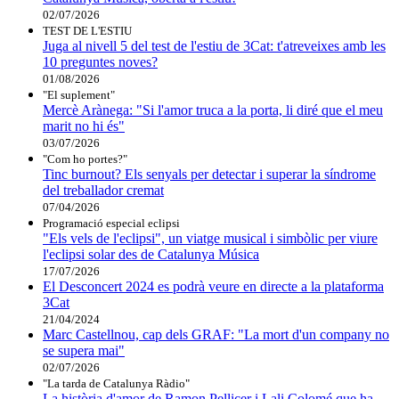
02/07/2026
TEST DE L'ESTIU
Juga al nivell 5 del test de l'estiu de 3Cat: t'atreveixes amb les
10 preguntes noves?
01/08/2026
"El suplement"
Mercè Arànega: "Si l'amor truca a la porta, li diré que el meu
marit no hi és"
03/07/2026
"Com ho portes?"
Tinc burnout? Els senyals per detectar i superar la síndrome
del treballador cremat
07/04/2026
Programació especial eclipsi
"Els vels de l'eclipsi", un viatge musical i simbòlic per viure
l'eclipsi solar des de Catalunya Música
17/07/2026
El Desconcert 2024 es podrà veure en directe a la plataforma
3Cat
21/04/2024
Marc Castellnou, cap dels GRAF: "La mort d'un company no
se supera mai"
02/07/2026
"La tarda de Catalunya Ràdio"
La història d'amor de Ramon Pellicer i Lali Colomé que ha