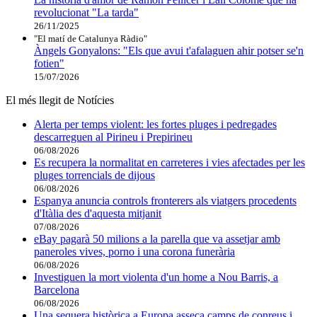
revolucionat "La tarda"
26/11/2025
"El matí de Catalunya Ràdio"
Àngels Gonyalons: "Els que avui t'afalaguen ahir potser se'n
fotien"
15/07/2026
El més llegit de Notícies
Alerta per temps violent: les fortes pluges i pedregades
descarreguen al Pirineu i Prepirineu
06/08/2026
Es recupera la normalitat en carreteres i vies afectades per les
pluges torrencials de dijous
06/08/2026
Espanya anuncia controls fronterers als viatgers procedents
d'Itàlia des d'aquesta mitjanit
07/08/2026
eBay pagarà 50 milions a la parella que va assetjar amb
paneroles vives, porno i una corona funerària
06/08/2026
Investiguen la mort violenta d'un home a Nou Barris, a
Barcelona
06/08/2026
Una sequera històrica a Europa asseca camps de conreus i