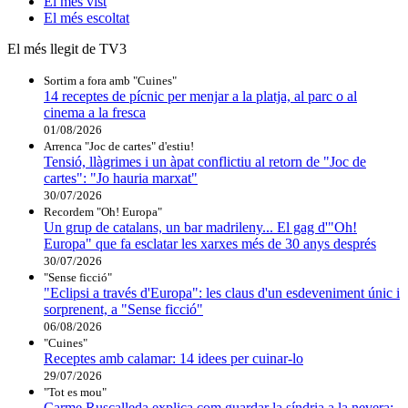
El
més vist
El
més escoltat
El més llegit de TV3
Sortim a fora amb "Cuines"
14 receptes de pícnic per menjar a la platja, al parc o al
cinema a la fresca
01/08/2026
Arrenca "Joc de cartes" d'estiu!
Tensió, llàgrimes i un àpat conflictiu al retorn de "Joc de
cartes": "Jo hauria marxat"
30/07/2026
Recordem "Oh! Europa"
Un grup de catalans, un bar madrileny... El gag d'"Oh!
Europa" que fa esclatar les xarxes més de 30 anys després
30/07/2026
"Sense ficció"
"Eclipsi a través d'Europa": les claus d'un esdeveniment únic i
sorprenent, a "Sense ficció"
06/08/2026
"Cuines"
Receptes amb calamar: 14 idees per cuinar-lo
29/07/2026
"Tot es mou"
Carme Ruscalleda explica com guardar la síndria a la nevera: