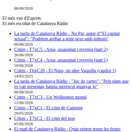
06/08/2026
El més vist d'Esports
El més escoltat de Catalunya Ràdio
La tarda de Catalunya Ràdio - Na Pai, autor d'"El capital
sexual": "Podríem arribar a tenir sexe amb tothom"
06/08/2026
Crims - T7xC5 - Aroa, assassinat i revenja (part 2)
26/06/2026
Crims - T7xC4 - Aroa, assassinat i revenja (part 1)
19/06/2026
Crims - T6xC20 - El Nino, un altre Vaquilla (capítol 1)
14/03/2025
La tarda de Catalunya Ràdio - "Joc de cartes": "Pels plats que
es van presentar, hauria merescut guanyar jo"
06/08/2026
Crims - T7xC3 - Un Wellington mortal
12/06/2026
Crims - T7xC1 - El crim de Cappont
29/05/2026
Crims - T7xC2 - El crim del pou
05/06/2026
El matí de Catalunya Ràdio - Quin origen tenen les festes