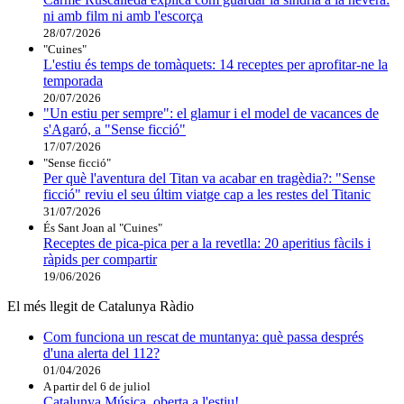
ni amb film ni amb l'escorça
28/07/2026
"Cuines"
L'estiu és temps de tomàquets: 14 receptes per aprofitar-ne la
temporada
20/07/2026
"Un estiu per sempre": el glamur i el model de vacances de
s'Agaró, a "Sense ficció"
17/07/2026
"Sense ficció"
Per què l'aventura del Titan va acabar en tragèdia?: "Sense
ficció" reviu el seu últim viatge cap a les restes del Titanic
31/07/2026
És Sant Joan al "Cuines"
Receptes de pica-pica per a la revetlla: 20 aperitius fàcils i
ràpids per compartir
19/06/2026
El més llegit de Catalunya Ràdio
Com funciona un rescat de muntanya: què passa després
d'una alerta del 112?
01/04/2026
A partir del 6 de juliol
Catalunya Música, oberta a l'estiu!