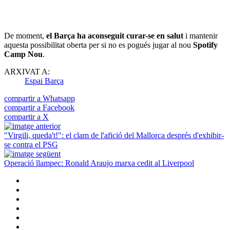
De moment,
el Barça ha aconseguit curar-se en salut
i mantenir
aquesta possibilitat oberta per si no es pogués jugar al nou
Spotify
Camp Nou
.
ARXIVAT A:
Espai Barça
compartir a Whatsapp
compartir a Facebook
compartir a X
"Virgili, queda't!": el clam de l'afició del Mallorca després d'exhibir-
se contra el PSG
Operació llampec: Ronald Araujo marxa cedit al Liverpool