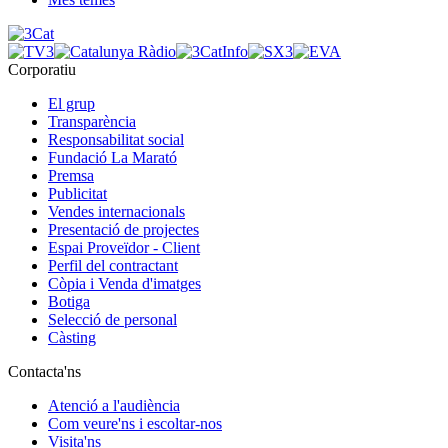
Corporatiu
El grup
Transparència
Responsabilitat social
Fundació La Marató
Premsa
Publicitat
Vendes internacionals
Presentació de projectes
Espai Proveïdor - Client
Perfil del contractant
Còpia i Venda d'imatges
Botiga
Selecció de personal
Càsting
Contacta'ns
Atenció a l'audiència
Com veure'ns i escoltar-nos
Visita'ns