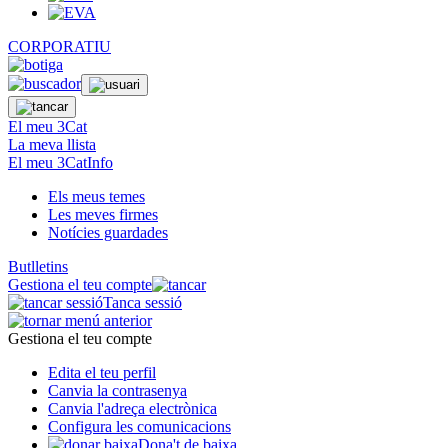
CORPORATIU
El meu 3Cat
La meva llista
El meu 3CatInfo
Els meus temes
Les meves firmes
Notícies guardades
Butlletins
Gestiona el teu compte
Tanca sessió
Gestiona el teu compte
Edita el teu perfil
Canvia la contrasenya
Canvia l'adreça electrònica
Configura les comunicacions
Dona't de baixa