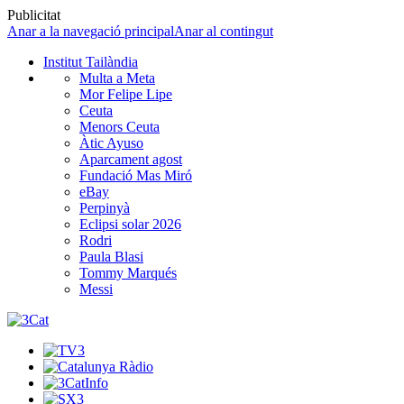
Publicitat
Anar a la navegació principal
Anar al contingut
Institut Tailàndia
Multa a Meta
Mor Felipe Lipe
Ceuta
Menors Ceuta
Àtic Ayuso
Aparcament agost
Fundació Mas Miró
eBay
Perpinyà
Eclipsi solar 2026
Rodri
Paula Blasi
Tommy Marqués
Messi