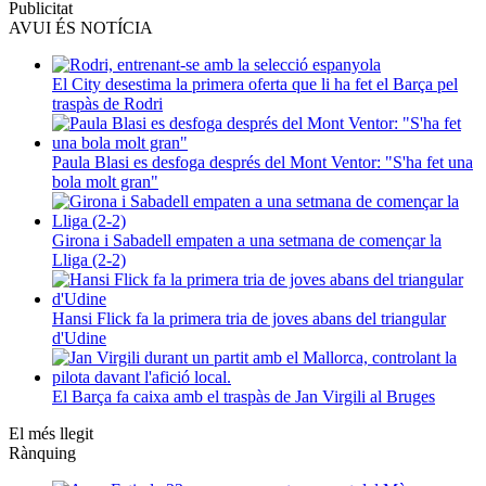
Publicitat
AVUI ÉS NOTÍCIA
El City desestima la primera oferta que li ha fet el Barça pel
traspàs de Rodri
Paula Blasi es desfoga després del Mont Ventor: "S'ha fet una
bola molt gran"
Girona i Sabadell empaten a una setmana de començar la
Lliga (2-2)
Hansi Flick fa la primera tria de joves abans del triangular
d'Udine
El Barça fa caixa amb el traspàs de Jan Virgili al Bruges
El més llegit
Rànquing