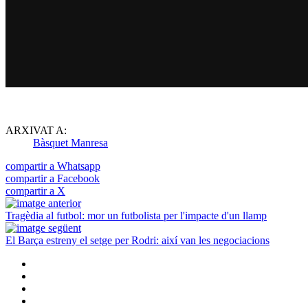
ARXIVAT A:
Bàsquet Manresa
compartir a Whatsapp
compartir a Facebook
compartir a X
Tragèdia al futbol: mor un futbolista per l'impacte d'un llamp
El Barça estreny el setge per Rodri: així van les negociacions