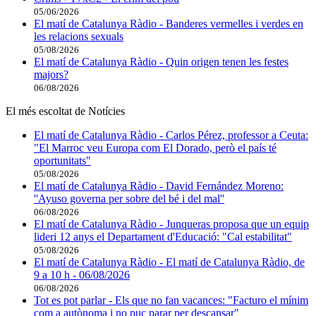
05/06/2026
El matí de Catalunya Ràdio - Banderes vermelles i verdes en
les relacions sexuals
05/08/2026
El matí de Catalunya Ràdio - Quin origen tenen les festes
majors?
06/08/2026
El més escoltat de Notícies
El matí de Catalunya Ràdio - Carlos Pérez, professor a Ceuta:
"El Marroc veu Europa com El Dorado, però el país té
oportunitats"
05/08/2026
El matí de Catalunya Ràdio - David Fernández Moreno:
''Ayuso governa per sobre del bé i del mal''
06/08/2026
El matí de Catalunya Ràdio - Junqueras proposa que un equip
lideri 12 anys el Departament d'Educació: "Cal estabilitat"
05/08/2026
El matí de Catalunya Ràdio - El matí de Catalunya Ràdio, de
9 a 10 h - 06/08/2026
06/08/2026
Tot es pot parlar - Els que no fan vacances: "Facturo el mínim
com a autònoma i no puc parar per descansar"