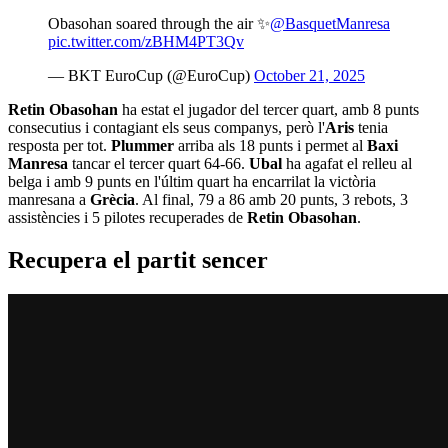
Obasohan soared through the air ✨
@BasquetManresa
pic.twitter.com/zBHM4PT3Qv
— BKT EuroCup (@EuroCup)
October 21, 2025
Retin Obasohan
ha estat el jugador del tercer quart, amb 8 punts
consecutius i contagiant els seus companys, però l'
Aris
tenia
resposta per tot.
Plummer
arriba als 18 punts i permet al
Baxi
Manresa
tancar el tercer quart 64-66.
Ubal
ha agafat el relleu al
belga i amb 9 punts en l'últim quart ha encarrilat la victòria
manresana a
Grècia
. Al final, 79 a 86 amb 20 punts, 3 rebots, 3
assistències i 5 pilotes recuperades de
Retin Obasohan
.
Recupera el partit sencer