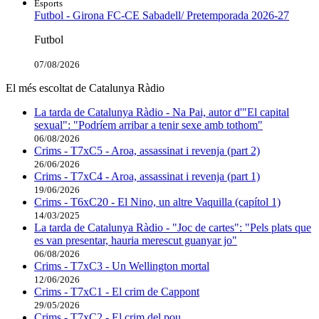
Esports
Futbol - Girona FC-CE Sabadell/ Pretemporada 2026-27
Futbol
07/08/2026
El més escoltat de Catalunya Ràdio
La tarda de Catalunya Ràdio - Na Pai, autor d'"El capital
sexual": "Podríem arribar a tenir sexe amb tothom"
06/08/2026
Crims - T7xC5 - Aroa, assassinat i revenja (part 2)
26/06/2026
Crims - T7xC4 - Aroa, assassinat i revenja (part 1)
19/06/2026
Crims - T6xC20 - El Nino, un altre Vaquilla (capítol 1)
14/03/2025
La tarda de Catalunya Ràdio - "Joc de cartes": "Pels plats que
es van presentar, hauria merescut guanyar jo"
06/08/2026
Crims - T7xC3 - Un Wellington mortal
12/06/2026
Crims - T7xC1 - El crim de Cappont
29/05/2026
Crims - T7xC2 - El crim del pou