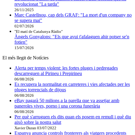
revolucionat "La tarda"
26/11/2025
Marc Castellnou, cap dels GRAF: "La mort d'un company no
se supera mai"
02/07/2026
"El matí de Catalunya Ràdio"
Àngels Gonyalons: "Els que avui t'afalaguen ahir potser se'n
fotien"
15/07/2026
El més llegit de Notícies
Alerta per temps violent: les fortes pluges i pedregades
descarreguen al Pirineu i Prepirineu
06/08/2026
Es recupera la normalitat en carreteres i vies afectades per les
pluges torrencials de dijous
06/08/2026
eBay pagarà 50 milions a la parella que va assetjar amb
paneroles vives, porno i una corona funerària
06/08/2026
Per què s'arruguen els dits quan els posem en remull i què diu
això sobre la nostra salut
Xavier Duran
03/07/2022
Espanya anuncia controls fronterers als viatgers procedents