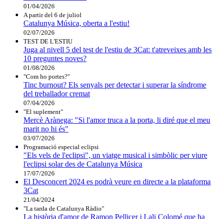
01/04/2026
A partir del 6 de juliol
Catalunya Música, oberta a l'estiu!
02/07/2026
TEST DE L'ESTIU
Juga al nivell 5 del test de l'estiu de 3Cat: t'atreveixes amb les
10 preguntes noves?
01/08/2026
"Com ho portes?"
Tinc burnout? Els senyals per detectar i superar la síndrome
del treballador cremat
07/04/2026
"El suplement"
Mercè Arànega: "Si l'amor truca a la porta, li diré que el meu
marit no hi és"
03/07/2026
Programació especial eclipsi
"Els vels de l'eclipsi", un viatge musical i simbòlic per viure
l'eclipsi solar des de Catalunya Música
17/07/2026
El Desconcert 2024 es podrà veure en directe a la plataforma
3Cat
21/04/2024
"La tarda de Catalunya Ràdio"
La història d'amor de Ramon Pellicer i Lali Colomé que ha