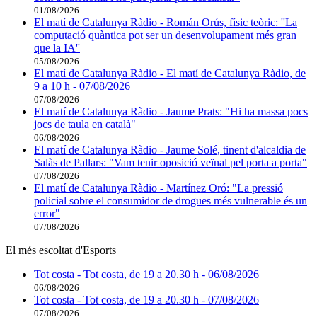
01/08/2026
El matí de Catalunya Ràdio - Román Orús, físic teòric: ''La
computació quàntica pot ser un desenvolupament més gran
que la IA''
05/08/2026
El matí de Catalunya Ràdio - El matí de Catalunya Ràdio, de
9 a 10 h - 07/08/2026
07/08/2026
El matí de Catalunya Ràdio - Jaume Prats: "Hi ha massa pocs
jocs de taula en català"
06/08/2026
El matí de Catalunya Ràdio - Jaume Solé, tinent d'alcaldia de
Salàs de Pallars: "Vam tenir oposició veïnal pel porta a porta"
07/08/2026
El matí de Catalunya Ràdio - Martínez Oró: "La pressió
policial sobre el consumidor de drogues més vulnerable és un
error"
07/08/2026
El més escoltat d'Esports
Tot costa - Tot costa, de 19 a 20.30 h - 06/08/2026
06/08/2026
Tot costa - Tot costa, de 19 a 20.30 h - 07/08/2026
07/08/2026