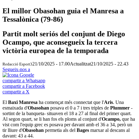
El millor Obasohan guia el Manresa a
Tessalònica (79-86)
Partit molt seriós del conjunt de Diego
Ocampo, que aconsegueix la tercera
victòria europea de la temporada
21/10/2025 - 17.00
Actualitzat
21/10/2025 - 22.43
Redacció Esport3
Segueix-nos a
compartir a Whatsapp
compartir a Facebook
compartir a X
El
Baxi Manresa
ha començat més connectat que l'
Aris
. Una
esmaixada d'
Obasohan
posava el 0 a 7 i tres triples de
Plummer
-
sortint de la banqueta- situaven el 18 a 27 al final del primer quart.
Al segon quart, se li han fos els ploms al conjunt d'
Ocampo,
que ha
vist com l'equip grec es posava per davant amb el 36 a 34, però un
tir lliure d'
Obasohan
permetia als del
Bages
marxar al descans al
davant: 43 a 44.