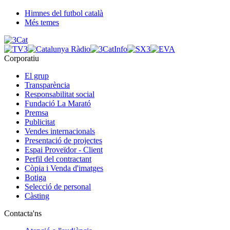
Himnes del futbol català
Més temes
Corporatiu
El grup
Transparència
Responsabilitat social
Fundació La Marató
Premsa
Publicitat
Vendes internacionals
Presentació de projectes
Espai Proveïdor - Client
Perfil del contractant
Còpia i Venda d'imatges
Botiga
Selecció de personal
Càsting
Contacta'ns