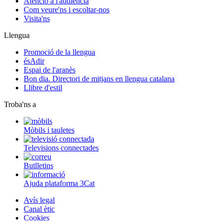
Atenció a l'audiència
Com veure'ns i escoltar-nos
Visita'ns
Llengua
Promoció de la llengua
ésAdir
Espai de l'aranès
Bon dia. Directori de mitjans en llengua catalana
Llibre d'estil
Troba'ns a
Mòbils i tauletes
Televisions connectades
Butlletins
Ajuda plataforma 3Cat
Avís legal
Canal ètic
Cookies