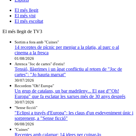
El
més llegit
El
més vist
El
més escoltat
El més llegit de TV3
Sortim a fora amb "Cuines"
14 receptes de pícnic per menjar a la platja, al parc o al
cinema a la fresca
01/08/2026
Arrenca "Joc de cartes" d'estiu!
Tensió, llàgrimes i un àpat conflictiu al retorn de "Joc de
cartes": "Jo hauria marxat"
30/07/2026
Recordem "Oh! Europa"
Un grup de catalans, un bar madrileny... El gag d'"Oh!
Europa" que fa esclatar les xarxes més de 30 anys després
30/07/2026
"Sense ficció"
"Eclipsi a través d'Europa": les claus d'un esdeveniment únic i
sorprenent, a "Sense ficció"
06/08/2026
"Cuines"
Receptes amb calamar: 14 idees per cuinar-lo