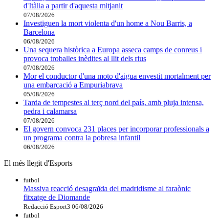
d'Itàlia a partir d'aquesta mitjanit
07/08/2026
Investiguen la mort violenta d'un home a Nou Barris, a
Barcelona
06/08/2026
Una sequera històrica a Europa asseca camps de conreus i
provoca troballes inèdites al llit dels rius
07/08/2026
Mor el conductor d'una moto d'aigua envestit mortalment per
una embarcació a Empuriabrava
05/08/2026
Tarda de tempestes al terç nord del país, amb pluja intensa,
pedra i calamarsa
07/08/2026
El govern convoca 231 places per incorporar professionals a
un programa contra la pobresa infantil
06/08/2026
El més llegit d'Esports
futbol
Massiva reacció desagraïda del madridisme al faraònic
fitxatge de Diomande
Redacció Esport3
06/08/2026
futbol