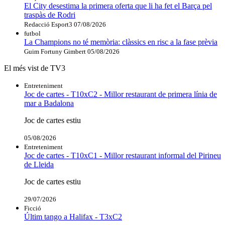
El City desestima la primera oferta que li ha fet el Barça pel
traspàs de Rodri
Redacció Esport3
07/08/2026
futbol
La Champions no té memòria: clàssics en risc a la fase prèvia
Guim Fortuny Gimbert
05/08/2026
El més vist de TV3
Entreteniment
Joc de cartes - T10xC2 - Millor restaurant de primera línia de
mar a Badalona
Joc de cartes estiu
05/08/2026
Entreteniment
Joc de cartes - T10xC1 - Millor restaurant informal del Pirineu
de Lleida
Joc de cartes estiu
29/07/2026
Ficció
Últim tango a Halifax - T3xC2