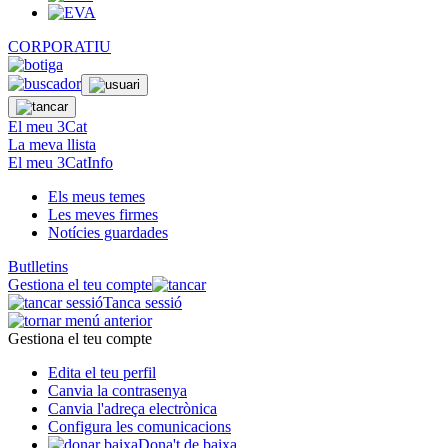
CORPORATIU
El meu 3Cat
La meva llista
El meu 3CatInfo
Els meus temes
Les meves firmes
Notícies guardades
Butlletins
Gestiona el teu compte
Tanca sessió
Gestiona el teu compte
Edita el teu perfil
Canvia la contrasenya
Canvia l'adreça electrònica
Configura les comunicacions
Dona't de baixa