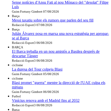
Sense notícies d'Ansu Fati al nou Mònaco del "desolat" Filipe
Luís
Guim Fortuny Gimbert
07/08/2026
Barça
Messi taxatiu sobre els rumors que parlen del seu fill
Redacció Esport3
07/08/2026
Barça
Julián Álvarez posa en marxa una nova estratègia per apropar-
se al Barça
Redacció Esport3
06/08/2026
BARÇA
El Barça treballa en un nou amistós a Basilea després de
descartar Tànger
Redacció Esport3
06/08/2026
ciclisme
La duresa del Tour colpeja Blasi
Guim Fortuny Gimbert
05/08/2026
ciclisme
Blasi promet "guerra" mentre la direcció de l'UAE culpa els
mitjans
Guim Fortuny Gimbert
06/08/2026
Futbol
Vinícius renova amb el Madrid fins al 2032
Redacció Esport3
06/08/2026
Barça