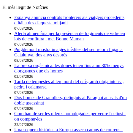
El més llegit de Notícies
Espanya anuncia controls fronterers als viatgers procedents
d'Itàlia des d'aquesta mitjanit
07/08/2026
Alerta alimentària per la presència de fragments de vidre en
lots de confitura i mel Bonne Maman
07/08/2026
Puigdemont mostra imatges inèdites del seu retorn fugaç a
Catalunya, dos anys després
08/08/2026
La bretxa orgàsmica: les dones tenen fins a un 30% menys
d'orgasmes que els homes
02/08/2026
Tarda de tempestes al terç nord del país, amb pluja intensa,
pedra i calamarsa
07/08/2026
Dos homes de Granollers, detinguts al Paraguai acusats d'un
doble assassinat
07/08/2026
Com han de ser les ulleres homologades per veure l'eclipsi i
on comprar-les
22/07/2026
Una sequera històrica a Europa asseca camps de conreus i