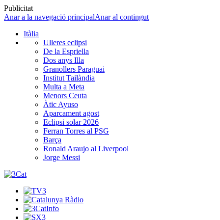
Publicitat
Anar a la navegació principal
Anar al contingut
Itàlia
Ulleres eclipsi
De la Espriella
Dos anys Illa
Granollers Paraguai
Institut Tailàndia
Multa a Meta
Menors Ceuta
Àtic Ayuso
Aparcament agost
Eclipsi solar 2026
Ferran Torres al PSG
Barça
Ronald Araujo al Liverpool
Jorge Messi