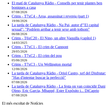
El matí de Catalunya Ràdio - Consells per tenir plantes ben
boniques a casa
07/08/2026
Crims - T7xC4 - Aroa, assassinat i revenja (part 1)
19/06/2026
La tarda de Catalunya Ràdio - Na Pai, autor d'"El capital
sexual": "Podríem arribar a tenir sexe amb tothom"
06/08/2026
Crims - T6xC20 - El Nino, un altre Vaquilla (capítol 1)
14/03/2025
Crims - T7xC1 - El crim de Cappont
29/05/2026
Crims - T7xC2 - El crim del pou
05/06/2026
Crims - T7xC3 - Un Wellington mortal
12/06/2026
La tarda de Catalunya Ràdio - Oriol Castro, xef del Disfrutar:
"Has d'intentar buscar la perfecció"
07/08/2026
La tarda de Catalunya Ràdio - La festa on van coincidir Dani
Olmo, Eric Garcia, Mbappé, Ester Expósito i... DiCaprio
07/08/2026
El més escoltat de Notícies