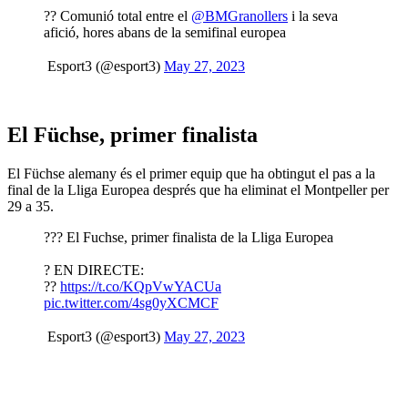
?? Comunió total entre el
@BMGranollers
i la seva
afició, hores abans de la semifinal europea
 Esport3 (@esport3)
May 27, 2023
El Füchse, primer finalista
El Füchse alemany és el primer equip que ha obtingut el pas a la
final de la Lliga Europea després que ha eliminat el Montpeller per
29 a 35.
?‍?? El Fuchse, primer finalista de la Lliga Europea
? EN DIRECTE:
??
https://t.co/KQpVwYACUa
pic.twitter.com/4sg0yXCMCF
 Esport3 (@esport3)
May 27, 2023