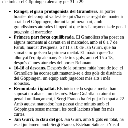
d'eliminar el Göppingen alemany per 31 a 29.
Rangel, el gran protagonista del Granollers.
El porter
brasiler del conjunt vallesà és qui s'ha encarregat de mantenir
a ratlla el Göppingen, durant la primera part, amb
grandíssimes aturades i impedint que tres llançaments de penal
pugessin al marcador.
Primera part força equilibrada.
El Granollers s'ha posat en
alguns moments al davant en el marcador, amb el 8 a 7 de
Faruk, marcat d'esquena, o l'11 a 10 de Jan Gurri, que ha
sumat cinc gols en la primera meitat. El màxim que s'ha
allunyat l'equip alemany és de tres gols, amb el 15 a 18,
després d'unes aturades del porter Rebmann.
16-18 al descans.
Després de la primera mitja hora de joc, el
Granollers ha aconseguit mantenir-se a dos gols de distància
del Göppingen, un equip amb jugadors més alts i més
robustos.
Remuntada i igualtat.
Els inicis de la segona meitat han
suposat un abans i un després. Marc Guàrdia ha aturat un
penal i un llançament, i Sergi Franco ha fet pujar l'empat a 22.
Amb aquest marcador, han passat cinc minuts amb el
Göppingen sense marcar i les oscil·lacions s'han fet més
curtes.
Jan Gurri, la clau del gol.
Jan Gurri, amb 9 gols en total, ha
estat juntament amb Sergi Franco, Esteban Salinas i Yusuf