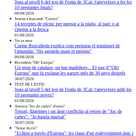
Juga al nivell 6 del test de l'estiu de 3Cat: t'atreveixes a fer les
10 preguntes finals?
08/08/2026
Sortim a fora amb "Cuines"
14 receptes de pícnic per menjar a la platja, al parc o al
cinema a la fresca
01/08/2026
Tot es mou
Carme Ruscalleda explica com preparar el tomàquet de
l'amanida: "Ho agrairàs quan el mengis"
09/08/2026
Recordem "Oh! Europa"
Un grup de catalans, un bar madrileny... El gag d'"Oh!
Europa" que fa esclatar les xarxes més de 30 anys després
30/07/2026
TEST DE L'ESTIU
Juga al nivell 5 del test de l'estiu de 3Cat: t'atreveixes amb les
10 preguntes noves?
01/08/2026
Arrenca "Joc de cartes" d'estiu!
Tensió, llàgrimes i un àpat conflictiu al retorn de "Joc de
cartes": "Jo hauria marxat"
30/07/2026
"Sense ficció"
"Eclipsi a través d'Europa": les claus d'un esdeveniment únic i