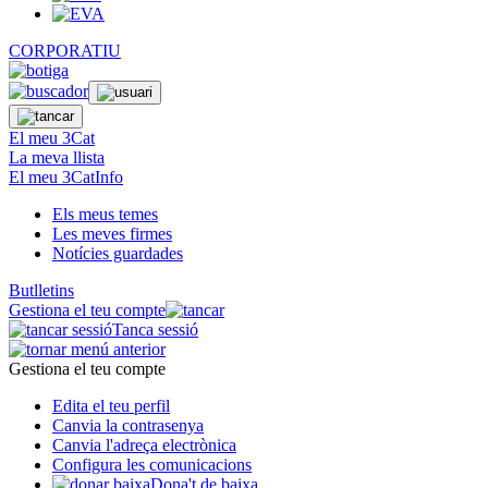
CORPORATIU
El meu 3Cat
La meva llista
El meu 3CatInfo
Els meus temes
Les meves firmes
Notícies guardades
Butlletins
Gestiona el teu compte
Tanca sessió
Gestiona el teu compte
Edita el teu perfil
Canvia la contrasenya
Canvia l'adreça electrònica
Configura les comunicacions
Dona't de baixa