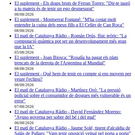
El suplement - Els draps bruts de Ferran Torres: "Dir-te tauró
a tu mateix és de tenir un ego desmesurat"
08/08/2026
El suplement - Montserrat Fontané: "M'ha costat molt
entendre la cuina dels meus fills a El Celler de Can Roca"
08/08/2026
El matí de Catalunya Ràdio - Román Orús, físic teòric: ''La
computació quàntica pot ser un desenvolupament més gran
que la IA''
05/08/2026
El suplement - Joan Biosca: "Rosalía ha pagat els plats
trencats de la derrota de l'Argentina al Mundial"
08/08/2026
El suplement - Què hem de tenir en compte si ens movem per
veure l'eclipsi?
08/08/2026
El matí de Catalunya Ràdio - Martínez Oró: "La pressió
policial sobre el consumidor de drogues més vulnerable és un
error"
07/08/2026
El matí de Catalunya Ràdio - David Fernández Moreno:
''Ayuso governa per sobre del bé i del mal''
06/08/2026
El matí de Catalunya Ràdio - Jaume Solé, tinent d'alcaldia de
Salàs de Pallars: "Vam tenir oposició veïnal pel porta a porta"