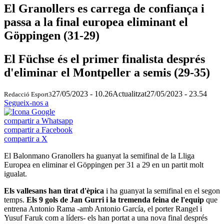
El Granollers es carrega de confiança i
passa a la final europea eliminant el
Göppingen (31-29)
El Füchse és el primer finalista després
d'eliminar el Montpeller a semis (29-35)
27/05/2023 - 10.26
Actualitzat
27/05/2023 - 23.54
Redacció Esport3
Segueix-nos a
compartir a Whatsapp
compartir a Facebook
compartir a X
El Balonmano Granollers ha guanyat la semifinal de la Lliga
Europea en eliminar el Göppingen per 31 a 29 en un partit molt
igualat.
Els vallesans han tirat d'èpica
i ha guanyat la semifinal en el segon
temps.
Els 9 gols de Jan Gurri i la tremenda feina de l'equip
que
entrena Antonio Rama -amb Antonio García, el porter Rangel i
Yusuf Faruk com a líders- els han portat a una nova final després