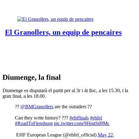
Diumenge, la final
Diumenge es disputarà el partit per al 3r i 4t lloc, a les 15.30, i la
gran final, a les 18.00.
??
@BMGranollers
are the outsiders ??
Can they write history? ???
#ehffinals
#ehfel
#RoadToFlensburg
pic.twitter.com/9HmtStl9Mc
 EHF European League (@ehfel_official)
May 22,