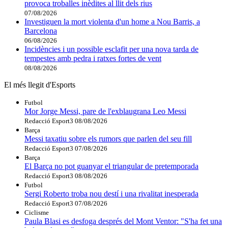
provoca troballes inèdites al llit dels rius
07/08/2026
Investiguen la mort violenta d'un home a Nou Barris, a
Barcelona
06/08/2026
Incidències i un possible esclafit per una nova tarda de
tempestes amb pedra i ratxes fortes de vent
08/08/2026
El més llegit d'Esports
Futbol
Mor Jorge Messi, pare de l'exblaugrana Leo Messi
Redacció Esport3
08/08/2026
Barça
Messi taxatiu sobre els rumors que parlen del seu fill
Redacció Esport3
07/08/2026
Barça
El Barça no pot guanyar el triangular de pretemporada
Redacció Esport3
08/08/2026
Futbol
Sergi Roberto troba nou destí i una rivalitat inesperada
Redacció Esport3
07/08/2026
Ciclisme
Paula Blasi es desfoga després del Mont Ventor: "S'ha fet una