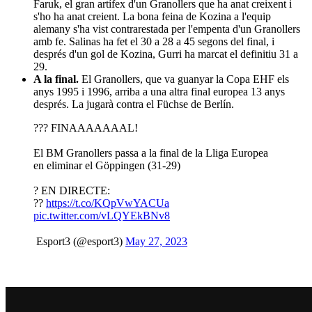
Faruk, el gran artífex d'un Granollers que ha anat creixent i
s'ho ha anat creient. La bona feina de Kozina a l'equip
alemany s'ha vist contrarestada per l'empenta d'un Granollers
amb fe. Salinas ha fet el 30 a 28 a 45 segons del final, i
després d'un gol de Kozina, Gurri ha marcat el definitiu 31 a
29.
A la final.
El Granollers, que va guanyar la Copa EHF els
anys 1995 i 1996, arriba a una altra final europea 13 anys
després. La jugarà contra el Füchse de Berlín.
?‍?? FINAAAAAAAL!
El BM Granollers passa a la final de la Lliga Europea
en eliminar el Göppingen (31-29)
? EN DIRECTE:
??
https://t.co/KQpVwYACUa
pic.twitter.com/vLQYEkBNv8
 Esport3 (@esport3)
May 27, 2023