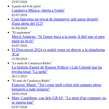
25/07/2026
A partir del 6 de juliol
Catalunya Música, oberta a l'estiu!
02/07/2026
Com funciona un rescat de muntanya: què passa després
d'una alerta del 112?
01/04/2026
"El suplement"
Mercè Arànega: "Si l'amor truca a la porta, li diré que el meu
marit no hi és"
03/07/2026
El Desconcert 2024 es podrà veure en directe a la plataforma
3Cat
21/04/2024
"La tarda de Catalunya Ràdio"
La història d'amor de Ramon Pellicer i Lali Colomé que ha
revolucionat "La tarda"
26/11/2025
"El matí de Catalunya Ràdio"
Francesc Mauri: "Tot i estar molt cofois pels pantans plens,
tornarem a patir sequera"
29/05/2026
Marc Castellnou, cap dels GRAF: "La mort d'un company no
se supera mai"
02/07/2026