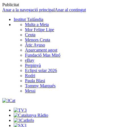
Publicitat
Anar a la navegació principal
Anar al contingut
Institut Tailàndia
Multa a Meta
Mor Felipe Lipe
Ceuta
Menors Ceuta
Àtic Ayuso
Aparcament agost
Fundació Mas Miró
eBay
Perpinyà
Eclipsi solar 2026
Rodri
Paula Blasi
Tommy Marqués
Messi