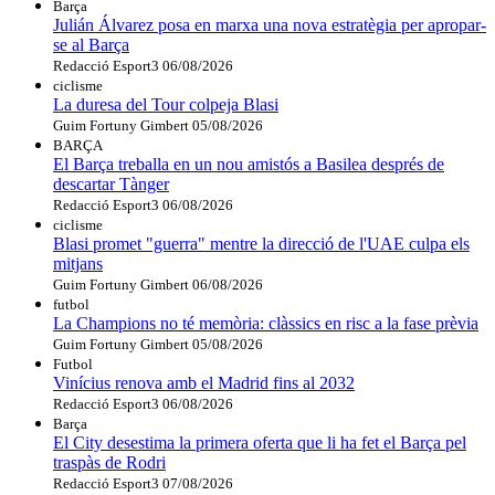
Barça
Julián Álvarez posa en marxa una nova estratègia per apropar-
se al Barça
Redacció Esport3
06/08/2026
ciclisme
La duresa del Tour colpeja Blasi
Guim Fortuny Gimbert
05/08/2026
BARÇA
El Barça treballa en un nou amistós a Basilea després de
descartar Tànger
Redacció Esport3
06/08/2026
ciclisme
Blasi promet "guerra" mentre la direcció de l'UAE culpa els
mitjans
Guim Fortuny Gimbert
06/08/2026
futbol
La Champions no té memòria: clàssics en risc a la fase prèvia
Guim Fortuny Gimbert
05/08/2026
Futbol
Vinícius renova amb el Madrid fins al 2032
Redacció Esport3
06/08/2026
Barça
El City desestima la primera oferta que li ha fet el Barça pel
traspàs de Rodri
Redacció Esport3
07/08/2026