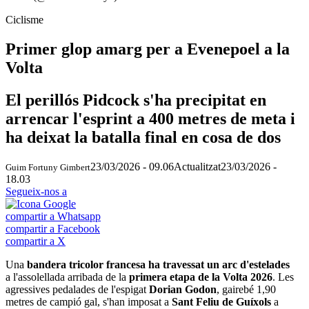
Ciclisme
Primer glop amarg per a Evenepoel a la
Volta
El perillós Pidcock s'ha precipitat en
arrencar l'esprint a 400 metres de meta i
ha deixat la batalla final en cosa de dos
23/03/2026 - 09.06
Actualitzat
23/03/2026 -
Guim Fortuny Gimbert
18.03
Segueix-nos a
compartir a Whatsapp
compartir a Facebook
compartir a X
Una
bandera tricolor francesa ha travessat un arc d'estelades
a l'assolellada arribada de la
primera etapa de la Volta 2026
. Les
agressives pedalades de l'espigat
Dorian Godon
, gairebé 1,90
metres de campió gal, s'han imposat a
Sant Feliu de Guíxols
a