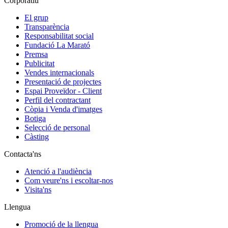
Corporatiu
El grup
Transparència
Responsabilitat social
Fundació La Marató
Premsa
Publicitat
Vendes internacionals
Presentació de projectes
Espai Proveïdor - Client
Perfil del contractant
Còpia i Venda d'imatges
Botiga
Selecció de personal
Càsting
Contacta'ns
Atenció a l'audiència
Com veure'ns i escoltar-nos
Visita'ns
Llengua
Promoció de la llengua