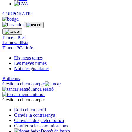
CORPORATIU
El meu 3Cat
La meva llista
El meu 3CatInfo
Els meus temes
Les meves firmes
Notícies guardades
Butlletins
Gestiona el teu compte
Tanca sessió
Gestiona el teu compte
Edita el teu perfil
Canvia la contrasenya
Canvia l'adreça electrònica
Configura les comunicacions
Dona't de baixa