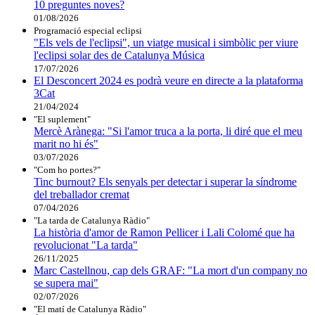
10 preguntes noves?
01/08/2026
Programació especial eclipsi
"Els vels de l'eclipsi", un viatge musical i simbòlic per viure
l'eclipsi solar des de Catalunya Música
17/07/2026
El Desconcert 2024 es podrà veure en directe a la plataforma
3Cat
21/04/2024
"El suplement"
Mercè Arànega: "Si l'amor truca a la porta, li diré que el meu
marit no hi és"
03/07/2026
"Com ho portes?"
Tinc burnout? Els senyals per detectar i superar la síndrome
del treballador cremat
07/04/2026
"La tarda de Catalunya Ràdio"
La història d'amor de Ramon Pellicer i Lali Colomé que ha
revolucionat "La tarda"
26/11/2025
Marc Castellnou, cap dels GRAF: "La mort d'un company no
se supera mai"
02/07/2026
"El matí de Catalunya Ràdio"