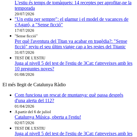
L'estiu és temps de tomàquets: 14 receptes per aprofitar-ne la
temporada
20/07/2026
"Un estiu per sempre": el glamur i el model de vacances de
s'Agaró, a "Sense ficció"
17/07/2026
"Sense ficció"
Per què l'aventura del Titan va acabar en tragèdia?: "Sense
ficció" reviu el seu últim viatge cap a les restes del Titanic
31/07/2026
TEST DE L'ESTIU
Juga al nivell 5 del test de l'estiu de 3Cat: t'atreveixes amb les
10 preguntes noves?
01/08/2026
El més llegit de Catalunya Ràdio
Com funciona un rescat de muntanya: què passa després
d'una alerta del 112?
01/04/2026
A partir del 6 de juliol
Catalunya Música, oberta a l'estiu!
02/07/2026
TEST DE L'ESTIU
Juga al nivell 5 del test de l'estiu de 3Cat: t'atreveixes amb les