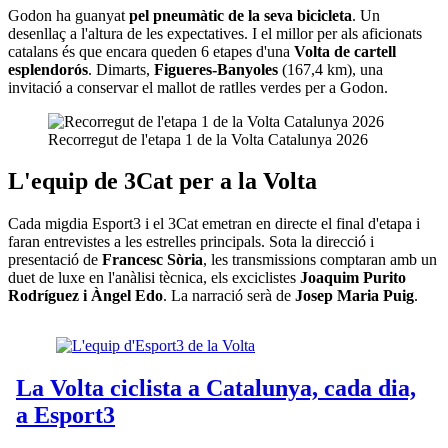
Godon ha guanyat
pel pneumàtic de la seva bicicleta
. Un
desenllaç a l'altura de les expectatives. I el millor per als aficionats
catalans és que encara queden 6 etapes d'una
Volta de cartell
esplendorós
. Dimarts,
Figueres-Banyoles
(167,4 km), una
invitació a conservar el mallot de ratlles verdes per a Godon.
Recorregut de l'etapa 1 de la Volta Catalunya 2026
L'equip de 3Cat per a la Volta
Cada migdia Esport3 i el 3Cat emetran en directe el final d'etapa i
faran entrevistes a les estrelles principals. Sota la direcció i
presentació de
Francesc Sòria
, les transmissions comptaran amb un
duet de luxe en l'anàlisi tècnica, els exciclistes
Joaquim Purito
Rodríguez i Àngel Edo
. La narració serà de
Josep Maria Puig
.