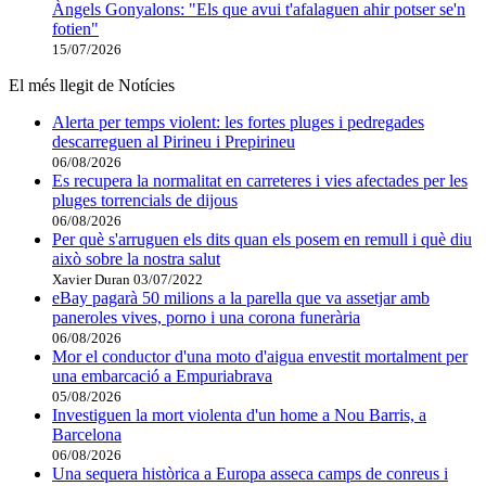
Àngels Gonyalons: "Els que avui t'afalaguen ahir potser se'n
fotien"
15/07/2026
El més llegit de Notícies
Alerta per temps violent: les fortes pluges i pedregades
descarreguen al Pirineu i Prepirineu
06/08/2026
Es recupera la normalitat en carreteres i vies afectades per les
pluges torrencials de dijous
06/08/2026
Per què s'arruguen els dits quan els posem en remull i què diu
això sobre la nostra salut
Xavier Duran
03/07/2022
eBay pagarà 50 milions a la parella que va assetjar amb
paneroles vives, porno i una corona funerària
06/08/2026
Mor el conductor d'una moto d'aigua envestit mortalment per
una embarcació a Empuriabrava
05/08/2026
Investiguen la mort violenta d'un home a Nou Barris, a
Barcelona
06/08/2026
Una sequera històrica a Europa asseca camps de conreus i