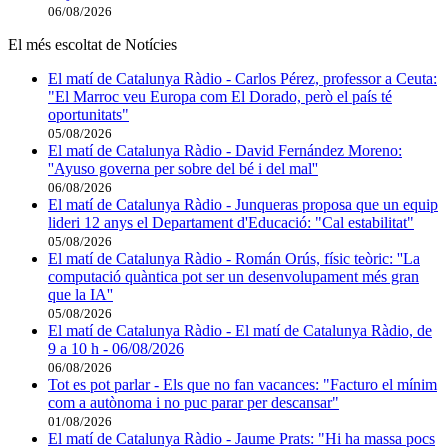
06/08/2026
El més escoltat de Notícies
El matí de Catalunya Ràdio - Carlos Pérez, professor a Ceuta:
"El Marroc veu Europa com El Dorado, però el país té
oportunitats"
05/08/2026
El matí de Catalunya Ràdio - David Fernández Moreno:
''Ayuso governa per sobre del bé i del mal''
06/08/2026
El matí de Catalunya Ràdio - Junqueras proposa que un equip
lideri 12 anys el Departament d'Educació: "Cal estabilitat"
05/08/2026
El matí de Catalunya Ràdio - Román Orús, físic teòric: ''La
computació quàntica pot ser un desenvolupament més gran
que la IA''
05/08/2026
El matí de Catalunya Ràdio - El matí de Catalunya Ràdio, de
9 a 10 h - 06/08/2026
06/08/2026
Tot es pot parlar - Els que no fan vacances: "Facturo el mínim
com a autònoma i no puc parar per descansar"
01/08/2026
El matí de Catalunya Ràdio - Jaume Prats: "Hi ha massa pocs