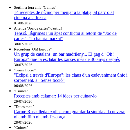
Sortim a fora amb "Cuines"
14 receptes de pícnic per menjar a la platja, al parc o al
cinema a la fresca
01/08/2026
Arrenca "Joc de cartes" d'estiu!
Tensió, llàgrimes i un àpat conflictiu al retorn de "Joc de
cartes": "Jo hauria marxat"
30/07/2026
Recordem "Oh! Europa"
Un grup de catalans, un bar madrileny... El gag d'"Oh!
Europa" que fa esclatar les xarxes més de 30 anys després
30/07/2026
"Sense ficció"
"Eclipsi a través d'Europa": les claus d'un esdeveniment únic i
sorprenent, a "Sense ficció"
06/08/2026
"Cuines"
Receptes amb calamar: 14 idees per cuinar-lo
29/07/2026
"Tot es mou"
Carme Ruscalleda explica com guardar la síndria a la nevera:
ni amb film ni amb l'escorça
28/07/2026
"Cuines"