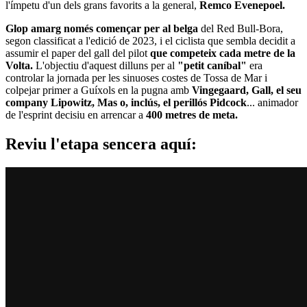
l'ímpetu d'un dels grans favorits a la general,
Remco Evenepoel.
Glop amarg només començar per al belga
del Red Bull-Bora,
segon classificat a l'edició de 2023, i el ciclista que sembla decidit a
assumir el paper del gall del pilot
que competeix cada metre de la
Volta.
L'objectiu d'aquest dilluns per al
"petit caníbal"
era
controlar la jornada per les sinuoses costes de Tossa de Mar i
colpejar primer a Guíxols en la pugna amb
Vingegaard, Gall, el seu
company Lipowitz, Mas o, inclús, el perillós Pidcock
... animador
de l'esprint decisiu en arrencar a
400 metres de meta.
Reviu l'etapa sencera aquí: