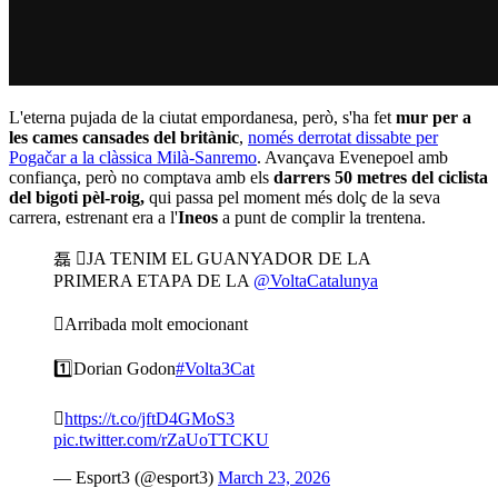
L'eterna pujada de la ciutat empordanesa, però, s'ha fet
mur per a
les cames cansades del britànic
,
només derrotat dissabte per
Pogačar a la clàssica Milà-Sanremo
. Avançava Evenepoel amb
confiança, però no comptava amb els
darrers 50 metres del ciclista
del bigoti pèl-roig,
qui passa pel moment més dolç de la seva
carrera, estrenant era a l'
Ineos
a punt de complir la trentena.
磊 JA TENIM EL GUANYADOR DE LA
PRIMERA ETAPA DE LA
@VoltaCatalunya
Arribada molt emocionant
1️⃣Dorian Godon
#Volta3Cat

https://t.co/jftD4GMoS3
pic.twitter.com/rZaUoTTCKU
— Esport3 (@esport3)
March 23, 2026