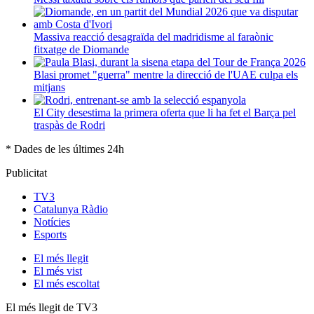
Massiva reacció desagraïda del madridisme al faraònic
fitxatge de Diomande
Blasi promet "guerra" mentre la direcció de l'UAE culpa els
mitjans
El City desestima la primera oferta que li ha fet el Barça pel
traspàs de Rodri
* Dades de les últimes 24h
Publicitat
TV3
Catalunya Ràdio
Notícies
Esports
El
més llegit
El
més vist
El
més escoltat
El més llegit de TV3