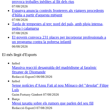
provoca troballes inèdites al llit dels rius
07/08/2026
Espanya anuncia controls fronterers als viatgers procedents
d'Itàlia a partir d'aquesta mitjanit
07/08/2026
Tarda de tempestes al terç nord del país, amb pluja intensa,
pedra i calamarsa
07/08/2026
El govern convoca 231 places per incorporar professionals a
un programa contra la pobresa infantil
06/08/2026
El més llegit d'Esports
futbol
Massiva reacció desagraïda del madridisme al faraònic
fitxatge de Diomande
Redacció Esport3
06/08/2026
futbol
Sense notícies d'Ansu Fati al nou Mònaco del "desolat" Filipe
Luís
Guim Fortuny Gimbert
07/08/2026
Barça
Messi taxatiu sobre els rumors que parlen del seu fill
Redacció Esport3
07/08/2026