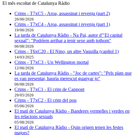
El més escoltat de Catalunya Ràdio
Crims - T7xC5 - Aroa, assassinat i revenja (part 2)
26/06/2026
Crims - T7xC4 - Aroa, assassinat i revenja (part 1)
19/06/2026
La tarda de Catalunya Ràdio - Na Pai, autor d'"El capital
sexual": "Podríem arribar a tenir sexe amb tothom"
06/08/2026
Crims - T6xC20 - El Nino, un altre Vaquilla (capítol 1)
14/03/2025
Crims - T7xC3 - Un Wellington mortal
12/06/2026
La tarda de Catalunya Ràdio - "Joc de cartes": "Pels plats que
es van presentar, hauria merescut guanyar jo"
06/08/2026
Crims - T7xC1 - El crim de Cappont
29/05/2026
Crims - T7xC2 - El crim del pou
05/06/2026
El matí de Catalunya Ràdio - Banderes vermelles i verdes en
les relacions sexuals
05/08/2026
El matí de Catalunya Ràdio - Quin origen tenen les festes
majors?