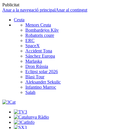
Publicitat
Anar a la navegació principal
Anar al contingut
Ceuta
Menors Ceuta
Bombardejos Kíiv
Robatoris coure
ERC
SpaceX
Accident Tona
Sánchez Europa
Marlaska
Dron Rússia
Eclipsi solar 2026
Blasi Tour
Aleksander Sekulic
Infantino Marroc
Salah