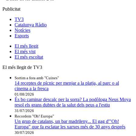
Publicitat
TV3
Catalunya Ràdio
Notícies
Esports
El
més llegit
El
més vist
El
més escoltat
El més llegit de TV3
Sortim a fora amb "Cuines"
14 receptes de pícnic per menjar a la platja, al parc o al
cinema a la fresca
01/08/2026
És bo caminar descalç per la sorra? La podòloga Neus Moya
resol els grans dubtes de la salut dels peus a l'estiu
31/07/2026
Recordem "Oh! Europa"
Un grup de catalans, un bar madrileny... El gag d'"Oh!
Europa" que fa esclatar les xarxes més de 30 anys després
30/07/2026