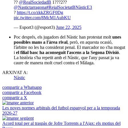
??
@RealSociedadB
1???2??
@Nastictarragona
#ReialSocietatBNàsticE3
?
https://t.co/zkkZRGF0Dg
pic.twitter.com/8McM1AubKU
— Esport3 (@esport3)
June 22, 2025
Poc després, els jugadors del Nàstic han protestat molt
unes
possibles mans a l'àrea rival
, però, en aquesta ocasió,
l'àrbitre no les ha considerat penal. El marcador no s'ha mogut
i
el filial basc ha aconseguit l'ascens a la Segona Divisió
.
La història s'ha repetit amb el Nàstic, que l'any passat ja va
caure de manera molt cruel contra el Màlaga.
ARXIVAT A:
Nàstic
compartir a Whatsapp
compartir a Facebook
compartir a X
Les noves normes arbitrals del futbol espanyol per a la temporada
2026-27
Acord total per al traspàs de Jofre Torrents a l'Ajax: els motius del