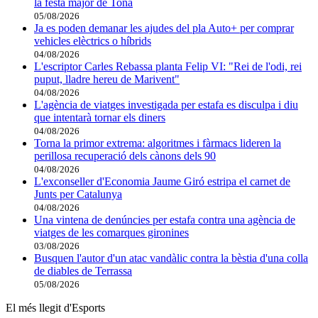
la festa major de Tona
05/08/2026
Ja es poden demanar les ajudes del pla Auto+ per comprar
vehicles elèctrics o híbrids
04/08/2026
L'escriptor Carles Rebassa planta Felip VI: "Rei de l'odi, rei
puput, lladre hereu de Marivent"
04/08/2026
L'agència de viatges investigada per estafa es disculpa i diu
que intentarà tornar els diners
04/08/2026
Torna la primor extrema: algoritmes i fàrmacs lideren la
perillosa recuperació dels cànons dels 90
04/08/2026
L'exconseller d'Economia Jaume Giró estripa el carnet de
Junts per Catalunya
04/08/2026
Una vintena de denúncies per estafa contra una agència de
viatges de les comarques gironines
03/08/2026
Busquen l'autor d'un atac vandàlic contra la bèstia d'una colla
de diables de Terrassa
05/08/2026
El més llegit d'Esports