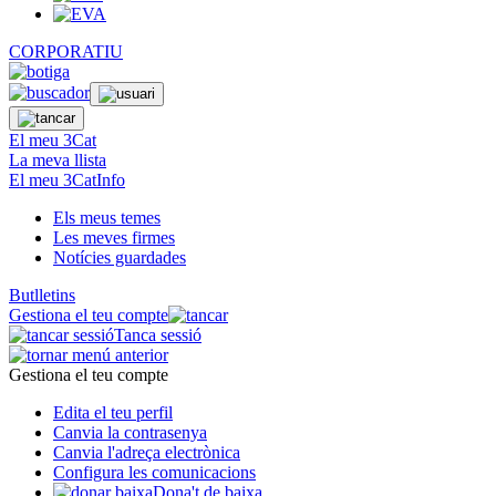
CORPORATIU
El meu 3Cat
La meva llista
El meu 3CatInfo
Els meus temes
Les meves firmes
Notícies guardades
Butlletins
Gestiona el teu compte
Tanca sessió
Gestiona el teu compte
Edita el teu perfil
Canvia la contrasenya
Canvia l'adreça electrònica
Configura les comunicacions
Dona't de baixa