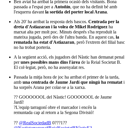
Ben aviat ha arribat la primera ocasió dels visitants. Bona
passada a l'espai per a
Antoñín
, que no ha definit bé amb
l'esquerra davant
la sortida del porter local Arana
.
Als 20' ha arribat la resposta dels bascos.
Centrada per la
dreta d'Astiazaran i la volea de Mikel Rodríguez
ha
marxat alta per molt poc. Minuts després s'ha reproduït la
mateixa jugada, però des de l'altra banda. En aquest cas,
la
rematada ha estat d'Astiazaran
, però l'extrem del filial basc
no ha trobat porteria.
A la següent acció, els jugadors del Nàstic han demanat penal
per
unes possibles mans dins l'àrea
de la Reial Societat B.
El col·legiat, però, no ha assenyalat res.
Passada la mitja hora de joc ha arribat el primer de la tarda,
amb
una centrada de Jaume Jardí que ningú ha rematat
i
ha sorprès Arana per colar-se a la xarxa.
?? GOOOOOOL del Nàstic! GOOOOOOL de Jaume
Jardí!
?L'equip tarragoní obre el marcador i encén la
remuntada cap al retorn a la Segona Divisió!
??
@RealSociedadB
0???1??
@Nastictarragona
#ReialSocietatBNàsticE3