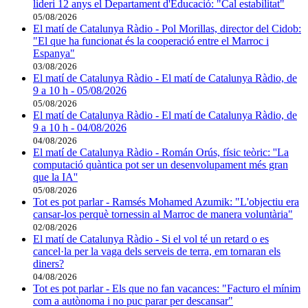
lideri 12 anys el Departament d'Educació: "Cal estabilitat"
05/08/2026
El matí de Catalunya Ràdio - Pol Morillas, director del Cidob:
"El que ha funcionat és la cooperació entre el Marroc i
Espanya"
03/08/2026
El matí de Catalunya Ràdio - El matí de Catalunya Ràdio, de
9 a 10 h - 05/08/2026
05/08/2026
El matí de Catalunya Ràdio - El matí de Catalunya Ràdio, de
9 a 10 h - 04/08/2026
04/08/2026
El matí de Catalunya Ràdio - Román Orús, físic teòric: ''La
computació quàntica pot ser un desenvolupament més gran
que la IA''
05/08/2026
Tot es pot parlar - Ramsés Mohamed Azumik: "L'objectiu era
cansar-los perquè tornessin al Marroc de manera voluntària"
02/08/2026
El matí de Catalunya Ràdio - Si el vol té un retard o es
cancel·la per la vaga dels serveis de terra, em tornaran els
diners?
04/08/2026
Tot es pot parlar - Els que no fan vacances: "Facturo el mínim
com a autònoma i no puc parar per descansar"