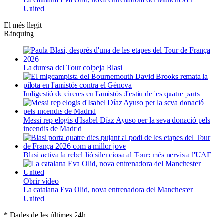
United
El més llegit
Rànquing
La duresa del Tour colpeja Blasi
Indigestió de cireres en l'amistós d'estiu de les quatre parts
Messi rep elogis d'Isabel Díaz Ayuso per la seva donació pels
incendis de Madrid
Blasi activa la rebel·lió silenciosa al Tour: més nervis a l'UAE
Obrir vídeo
La catalana Eva Olid, nova entrenadora del Manchester
United
* Dades de les últimes 24h