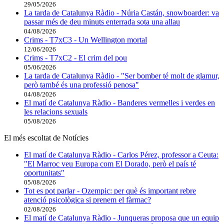
29/05/2026
La tarda de Catalunya Ràdio - Núria Castán, snowboarder: va
passar més de deu minuts enterrada sota una allau
04/08/2026
Crims - T7xC3 - Un Wellington mortal
12/06/2026
Crims - T7xC2 - El crim del pou
05/06/2026
La tarda de Catalunya Ràdio - "Ser bomber té molt de glamur,
però també és una professió penosa"
04/08/2026
El matí de Catalunya Ràdio - Banderes vermelles i verdes en
les relacions sexuals
05/08/2026
El més escoltat de Notícies
El matí de Catalunya Ràdio - Carlos Pérez, professor a Ceuta:
"El Marroc veu Europa com El Dorado, però el país té
oportunitats"
05/08/2026
Tot es pot parlar - Ozempic: per què és important rebre
atenció psicològica si prenem el fàrmac?
02/08/2026
El matí de Catalunya Ràdio - Junqueras proposa que un equip