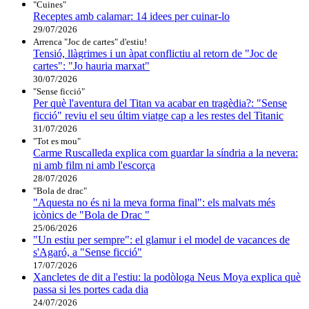
"Cuines"
Receptes amb calamar: 14 idees per cuinar-lo
29/07/2026
Arrenca "Joc de cartes" d'estiu!
Tensió, llàgrimes i un àpat conflictiu al retorn de "Joc de
cartes": "Jo hauria marxat"
30/07/2026
"Sense ficció"
Per què l'aventura del Titan va acabar en tragèdia?: "Sense
ficció" reviu el seu últim viatge cap a les restes del Titanic
31/07/2026
"Tot es mou"
Carme Ruscalleda explica com guardar la síndria a la nevera:
ni amb film ni amb l'escorça
28/07/2026
"Bola de drac"
"Aquesta no és ni la meva forma final": els malvats més
icònics de "Bola de Drac "
25/06/2026
"Un estiu per sempre": el glamur i el model de vacances de
s'Agaró, a "Sense ficció"
17/07/2026
Xancletes de dit a l'estiu: la podòloga Neus Moya explica què
passa si les portes cada dia
24/07/2026