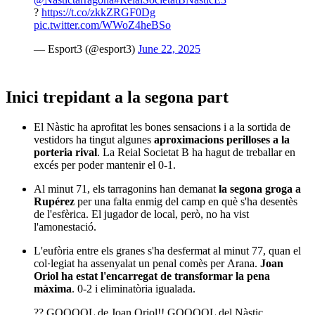
?
https://t.co/zkkZRGF0Dg
pic.twitter.com/WWoZ4heBSo
— Esport3 (@esport3)
June 22, 2025
Inici trepidant a la segona part
El Nàstic ha aprofitat les bones sensacions i a la sortida de
vestidors ha tingut algunes
aproximacions perilloses a la
porteria rival
. La Reial Societat B ha hagut de treballar en
excés per poder mantenir el 0-1.
Al minut 71, els tarragonins han demanat
la segona groga a
Rupérez
per una falta enmig del camp en què s'ha desentès
de l'esfèrica. El jugador de local, però, no ha vist
l'amonestació.
L'eufòria entre els granes s'ha desfermat al minut 77, quan el
col·legiat ha assenyalat un penal comès per Arana.
Joan
Oriol ha estat l'encarregat de transformar la pena
màxima
. 0-2 i eliminatòria igualada.
?? GOOOOL de Joan Oriol!! GOOOOL del Nàstic,