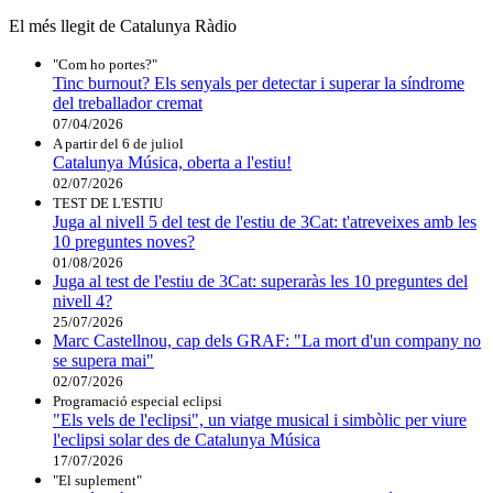
El més llegit de Catalunya Ràdio
"Com ho portes?"
Tinc burnout? Els senyals per detectar i superar la síndrome
del treballador cremat
07/04/2026
A partir del 6 de juliol
Catalunya Música, oberta a l'estiu!
02/07/2026
TEST DE L'ESTIU
Juga al nivell 5 del test de l'estiu de 3Cat: t'atreveixes amb les
10 preguntes noves?
01/08/2026
Juga al test de l'estiu de 3Cat: superaràs les 10 preguntes del
nivell 4?
25/07/2026
Marc Castellnou, cap dels GRAF: "La mort d'un company no
se supera mai"
02/07/2026
Programació especial eclipsi
"Els vels de l'eclipsi", un viatge musical i simbòlic per viure
l'eclipsi solar des de Catalunya Música
17/07/2026
"El suplement"