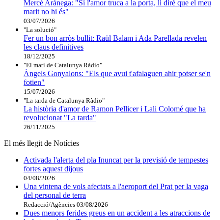
Mercè Arànega: "Si l'amor truca a la porta, li diré que el meu
marit no hi és"
03/07/2026
"La solució"
Fer un bon arròs bullit: Raül Balam i Ada Parellada revelen
les claus definitives
18/12/2025
"El matí de Catalunya Ràdio"
Àngels Gonyalons: "Els que avui t'afalaguen ahir potser se'n
fotien"
15/07/2026
"La tarda de Catalunya Ràdio"
La història d'amor de Ramon Pellicer i Lali Colomé que ha
revolucionat "La tarda"
26/11/2025
El més llegit de Notícies
Activada l'alerta del pla Inuncat per la previsió de tempestes
fortes aquest dijous
04/08/2026
Una vintena de vols afectats a l'aeroport del Prat per la vaga
del personal de terra
Redacció/Agències
03/08/2026
Dues menors ferides greus en un accident a les atraccions de