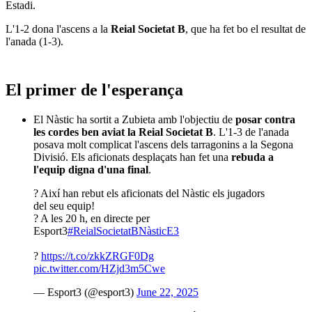
Estadi.
L'1-2 dona l'ascens a la
Reial Societat B
, que ha fet bo el resultat de
l'anada (1-3).
El primer de l'esperança
El Nàstic ha sortit a Zubieta amb l'objectiu de
posar contra
les cordes ben aviat la Reial Societat B
. L'1-3 de l'anada
posava molt complicat l'ascens dels tarragonins a la Segona
Divisió. Els aficionats desplaçats han fet una
rebuda a
l'equip digna d'una final
.
? Així han rebut els aficionats del Nàstic els jugadors
del seu equip!
? A les 20 h, en directe per
Esport3
#ReialSocietatBNàsticE3
?
https://t.co/zkkZRGF0Dg
pic.twitter.com/HZjd3m5Cwe
— Esport3 (@esport3)
June 22, 2025