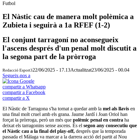
Futbol
El Nàstic cau de manera molt polèmica a
Zubieta i seguirà a 1a RFEF (1-2)
El conjunt tarragoní no aconsegueix
l'ascens després d'un penal molt discutit a
la segona part de la pròrroga
22/06/2025 - 17.13
Actualitzat
23/06/2025 - 00.04
Redacció Esport3
Segueix-nos a
compartir a Whatsapp
compartir a Facebook
compartir a X
El Nàstic de Tarragona s'ha tornat a quedar amb la
mel als llavis
en
una final molt cruel amb els grana. Jaume Jardí i Joan Oriol han
forçat la pròrroga, però un més que
polèmic penal en contra
ha
deixat els tarragonins sense ascens. És el
segon any consecutiu que
el Nàstic cau a la final del play-off,
després que la temporada
passada el Màlaga va marcar a la darrera acció del partit al Nou