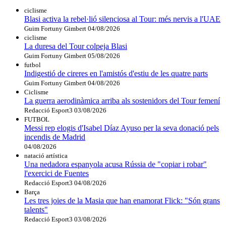
ciclisme
Blasi activa la rebel·lió silenciosa al Tour: més nervis a l'UAE
Guim Fortuny Gimbert
04/08/2026
ciclisme
La duresa del Tour colpeja Blasi
Guim Fortuny Gimbert
05/08/2026
futbol
Indigestió de cireres en l'amistós d'estiu de les quatre parts
Guim Fortuny Gimbert
04/08/2026
Ciclisme
La guerra aerodinàmica arriba als sostenidors del Tour femení
Redacció Esport3
03/08/2026
FUTBOL
Messi rep elogis d'Isabel Díaz Ayuso per la seva donació pels
incendis de Madrid
04/08/2026
natació artística
Una nedadora espanyola acusa Rússia de "copiar i robar"
l'exercici de Fuentes
Redacció Esport3
04/08/2026
Barça
Les tres joies de la Masia que han enamorat Flick: "Són grans
talents"
Redacció Esport3
03/08/2026