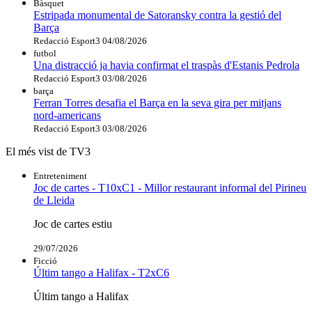
Bàsquet
Estripada monumental de Satoransky contra la gestió del
Barça
Redacció Esport3
04/08/2026
futbol
Una distracció ja havia confirmat el traspàs d'Estanis Pedrola
Redacció Esport3
03/08/2026
barça
Ferran Torres desafia el Barça en la seva gira per mitjans
nord-americans
Redacció Esport3
03/08/2026
El més vist de TV3
Entreteniment
Joc de cartes - T10xC1 - Millor restaurant informal del Pirineu
de Lleida
Joc de cartes estiu
29/07/2026
Ficció
Últim tango a Halifax - T2xC6
Últim tango a Halifax