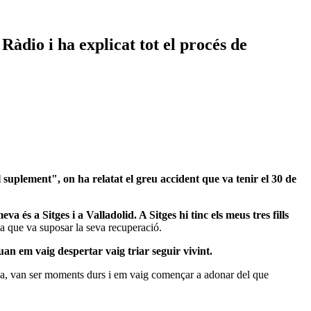
àdio i ha explicat tot el procés de
suplement", on ha relatat el greu accident que va tenir el 30 de
eva és a Sitges i a Valladolid. A Sitges hi tinc els meus tres fills
sa que va suposar la seva recuperació.
an em vaig despertar vaig triar seguir vivint.
lona, van ser moments durs i em vaig començar a adonar del que