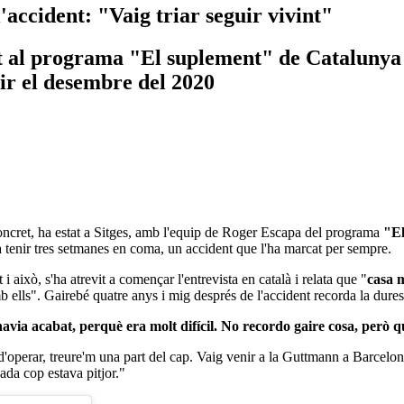
'accident: "Vaig triar seguir vivint"
t al programa "El suplement" de Catalunya R
ir el desembre del 2020
ncret, ha estat a Sitges, amb l'equip de Roger Escapa del programa
"El 
a tenir tres setmanes en coma, un accident que l'ha marcat per sempre.
i això, s'ha atrevit a començar l'entrevista en català i relata que "
casa m
 ells". Gairebé quatre anys i mig després de l'accident recorda la dure
ia acabat, perquè era molt difícil. No recordo gaire cosa, però qu
 d'operar, treure'm una part del cap. Vaig venir a la Guttmann a Barce
ada cop estava pitjor."