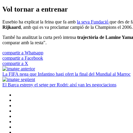
Vol tornar a entrenar
Eusebio ha explicat la feina que fa amb
la seva Fundació
que des de f
Rijkaard
, amb qui es va proclamar campió de la Champions el 2006.
També ha analitzat la curta però intensa
trajectòria de Lamine Yamal
comparar amb la resta".
compartir a Whatsapp
compartir a Facebook
compartir a X
La FIFA nega que Infantino hagi ofert la final del Mundial al Marroc
El Barça estreny el setge per Rodri: així van les negociacions