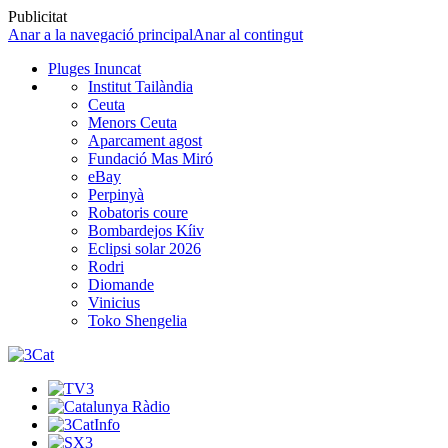
Publicitat
Anar a la navegació principal
Anar al contingut
Pluges Inuncat
Institut Tailàndia
Ceuta
Menors Ceuta
Aparcament agost
Fundació Mas Miró
eBay
Perpinyà
Robatoris coure
Bombardejos Kíiv
Eclipsi solar 2026
Rodri
Diomande
Vinicius
Toko Shengelia