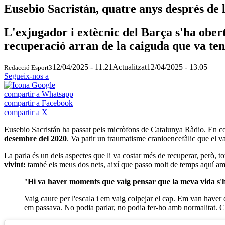
Eusebio Sacristán, quatre anys després de l
L'exjugador i extècnic del Barça s'ha ober
recuperació arran de la caiguda que va ten
12/04/2025 - 11.21
Actualitzat
12/04/2025 - 13.05
Redacció Esport3
Segueix-nos a
compartir a Whatsapp
compartir a Facebook
compartir a X
Eusebio Sacristán ha passat pels micròfons de Catalunya Ràdio. En co
desembre del 2020
. Va patir un traumatisme cranioencefàlic que el v
La parla és un dels aspectes que li va costar més de recuperar, però, tot 
vivint:
també els meus dos nets, així que passo molt de temps aquí amb
"
Hi va haver moments que vaig pensar que la meva vida s'hav
Vaig caure per l'escala i em vaig colpejar el cap. Em van haver
em passava. No podia parlar, no podia fer-ho amb normalitat. C