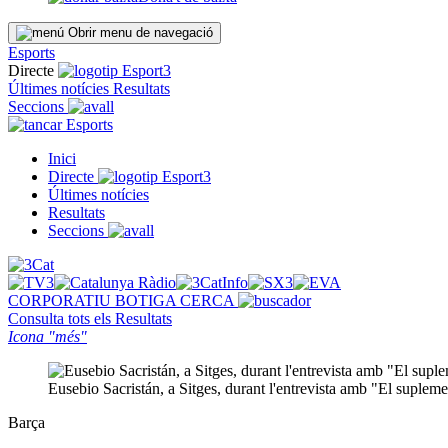
Obrir menu de navegació
Esports
Directe
Últimes notícies
Resultats
Seccions
Esports
Inici
Directe
Últimes notícies
Resultats
Seccions
CORPORATIU
BOTIGA
CERCA
Consulta tots els
Resultats
Icona "més"
Eusebio Sacristán, a Sitges, durant l'entrevista amb "El suplem
Barça