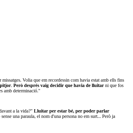
ar missatges. Volia que em recordessin com havia estat amb ells fins
pitjor
.
Però després vaig decidir que havia de lluitar
ni que fos
les amb determinació."
 davant a la vida?"
Lluitar per estar bé, per poder parlar
 sense una paraula, el nom d'una persona no em surt... Però ja