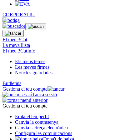
CORPORATIU
El meu 3Cat
La meva llista
El meu 3CatInfo
Els meus temes
Les meves firmes
Notícies guardades
Butlletins
Gestiona el teu compte
Tanca sessió
Gestiona el teu compte
Edita el teu perfil
Canvia la contrasenya
Canvia l'adreça electrònica
Configura les comunicacions
Dona't de baixa