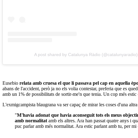
A post shared by Catalunya Ràdio (@catalunyaradio)
Eusebio
relata amb cruesa el que li passava pel cap en aquella èp
abans de l'accident, però ja no els volia contestar, preferia que es que
amb un 1% de possibilitats de sortir-me'n que tenia. Un cop més esti
L'exmigcampista blaugrana va ser capaç de mirar les coses d'una altra 
"
M'havia adonat que havia aconseguit tots els meus objectiu
amb normalitat
amb els altres. Ara han passat quatre anys i q
puc parlar amb més normalitat. Ara estic parlant amb tu, per m