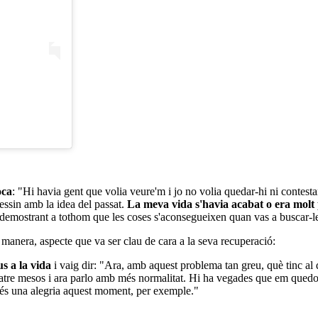
oca
: "Hi havia gent que volia veure'm i jo no volia quedar-hi ni contest
dessin amb la idea del passat.
La meva vida s'havia acabat o era molt 
c demostrant a tothom que les coses s'aconsegueixen quan vas a buscar-
manera, aspecte que va ser clau de cara a la seva recuperació:
s a la vida
i vaig dir: "Ara, amb aquest problema tan greu, què tinc al
uatre mesos i ara parlo amb més normalitat. Hi ha vegades que em quedo
i és una alegria aquest moment, per exemple."