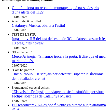
Com funciona un rescat de muntanya: què passa després
d'una alerta del 112?
01/04/2026
A partir del 6 de juliol
Catalunya Música, oberta a l'estiu!
02/07/2026
TEST DE L'ESTIU
Juga al nivell 5 del test de l'estiu de 3Cat: t'atreveixes amb les
10 preguntes noves?
01/08/2026
"El suplement"
Mercè Arànega: "Si l'amor truca a la porta, li diré que el meu
marit no hi és"
03/07/2026
"Com ho portes?"
Tinc burnout? Els senyals per detectar i superar la síndrome
del treballador cremat
07/04/2026
Programació especial eclipsi
"Els vels de l'eclipsi", un viatge musical i simbòlic per viure
l'eclipsi solar des de Catalunya Música
17/07/2026
El Desconcert 2024 es podrà veure en directe a la plataforma
3Cat