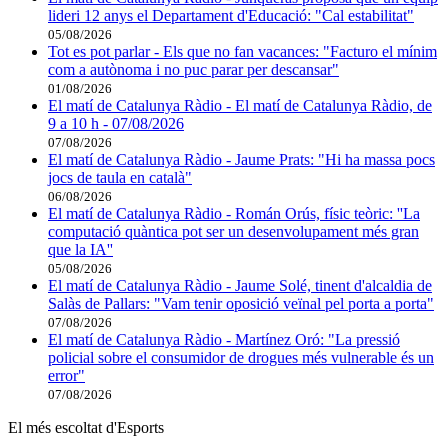
lideri 12 anys el Departament d'Educació: "Cal estabilitat"
05/08/2026
Tot es pot parlar - Els que no fan vacances: "Facturo el mínim
com a autònoma i no puc parar per descansar"
01/08/2026
El matí de Catalunya Ràdio - El matí de Catalunya Ràdio, de
9 a 10 h - 07/08/2026
07/08/2026
El matí de Catalunya Ràdio - Jaume Prats: "Hi ha massa pocs
jocs de taula en català"
06/08/2026
El matí de Catalunya Ràdio - Román Orús, físic teòric: ''La
computació quàntica pot ser un desenvolupament més gran
que la IA''
05/08/2026
El matí de Catalunya Ràdio - Jaume Solé, tinent d'alcaldia de
Salàs de Pallars: "Vam tenir oposició veïnal pel porta a porta"
07/08/2026
El matí de Catalunya Ràdio - Martínez Oró: "La pressió
policial sobre el consumidor de drogues més vulnerable és un
error"
07/08/2026
El més escoltat d'Esports