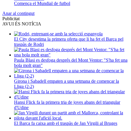
Comença el Mundial de futbol
Anar al contingut
Publicitat
AVUI ÉS NOTÍCIA
El City desestima la primera oferta que li ha fet el Barça pel
traspàs de Rodri
Paula Blasi es desfoga després del Mont Ventor: "S'ha fet una
bola molt gran"
Girona i Sabadell empaten a una setmana de començar la
Lliga (2-2)
Hansi Flick fa la primera tria de joves abans del triangular
d'Udine
El Barça fa caixa amb el traspàs de Jan Virgili al Bruges