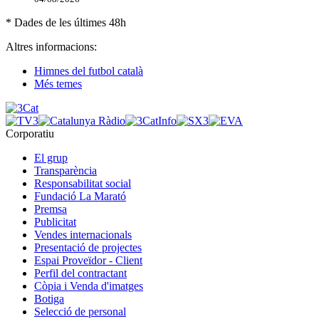
* Dades de les últimes 48h
Altres informacions:
Himnes del futbol català
Més temes
Corporatiu
El grup
Transparència
Responsabilitat social
Fundació La Marató
Premsa
Publicitat
Vendes internacionals
Presentació de projectes
Espai Proveïdor - Client
Perfil del contractant
Còpia i Venda d'imatges
Botiga
Selecció de personal