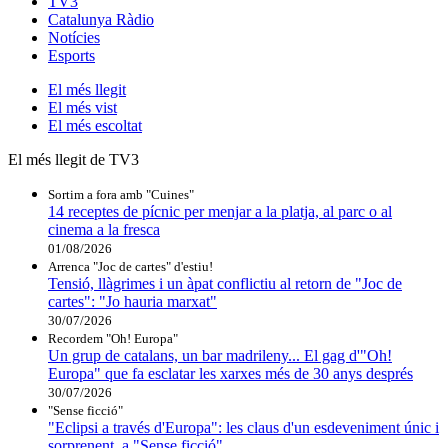
TV3
Catalunya Ràdio
Notícies
Esports
El
més llegit
El
més vist
El
més escoltat
El més llegit de TV3
Sortim a fora amb "Cuines"
14 receptes de pícnic per menjar a la platja, al parc o al
cinema a la fresca
01/08/2026
Arrenca "Joc de cartes" d'estiu!
Tensió, llàgrimes i un àpat conflictiu al retorn de "Joc de
cartes": "Jo hauria marxat"
30/07/2026
Recordem "Oh! Europa"
Un grup de catalans, un bar madrileny... El gag d'"Oh!
Europa" que fa esclatar les xarxes més de 30 anys després
30/07/2026
"Sense ficció"
"Eclipsi a través d'Europa": les claus d'un esdeveniment únic i
sorprenent, a "Sense ficció"