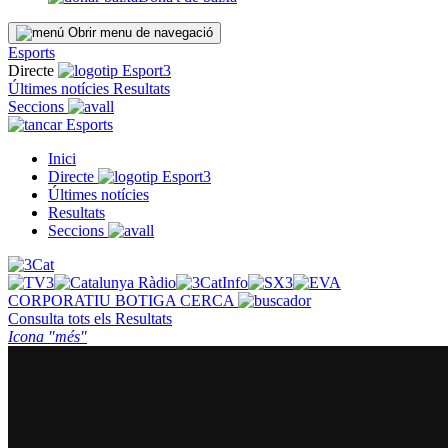
Obrir menu de navegació
Esports
Directe
Últimes notícies
Resultats
Seccions
Esports
Inici
Directe
Últimes notícies
Resultats
Seccions
CORPORATIU
BOTIGA
CERCA
Consulta tots els
Resultats
Icona "més"