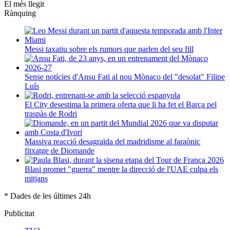
El més llegit
Rànquing
Messi taxatiu sobre els rumors que parlen del seu fill
Sense notícies d'Ansu Fati al nou Mònaco del "desolat" Filipe
Luís
El City desestima la primera oferta que li ha fet el Barça pel
traspàs de Rodri
Massiva reacció desagraïda del madridisme al faraònic
fitxatge de Diomande
Blasi promet "guerra" mentre la direcció de l'UAE culpa els
mitjans
* Dades de les últimes 24h
Publicitat