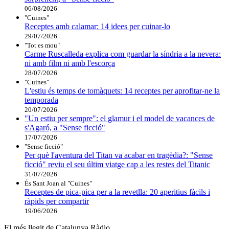
06/08/2026
"Cuines"
Receptes amb calamar: 14 idees per cuinar-lo
29/07/2026
"Tot es mou"
Carme Ruscalleda explica com guardar la síndria a la nevera:
ni amb film ni amb l'escorça
28/07/2026
"Cuines"
L'estiu és temps de tomàquets: 14 receptes per aprofitar-ne la
temporada
20/07/2026
"Un estiu per sempre": el glamur i el model de vacances de
s'Agaró, a "Sense ficció"
17/07/2026
"Sense ficció"
Per què l'aventura del Titan va acabar en tragèdia?: "Sense
ficció" reviu el seu últim viatge cap a les restes del Titanic
31/07/2026
És Sant Joan al "Cuines"
Receptes de pica-pica per a la revetlla: 20 aperitius fàcils i
ràpids per compartir
19/06/2026
El més llegit de Catalunya Ràdio