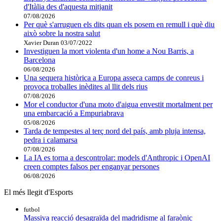
d'Itàlia des d'aquesta mitjanit
07/08/2026
Per què s'arruguen els dits quan els posem en remull i què diu
això sobre la nostra salut
Xavier Duran
03/07/2022
Investiguen la mort violenta d'un home a Nou Barris, a
Barcelona
06/08/2026
Una sequera històrica a Europa asseca camps de conreus i
provoca troballes inèdites al llit dels rius
07/08/2026
Mor el conductor d'una moto d'aigua envestit mortalment per
una embarcació a Empuriabrava
05/08/2026
Tarda de tempestes al terç nord del país, amb pluja intensa,
pedra i calamarsa
07/08/2026
La IA es torna a descontrolar: models d'Anthropic i OpenAI
creen comptes falsos per enganyar persones
06/08/2026
El més llegit d'Esports
futbol
Massiva reacció desagraïda del madridisme al faraònic