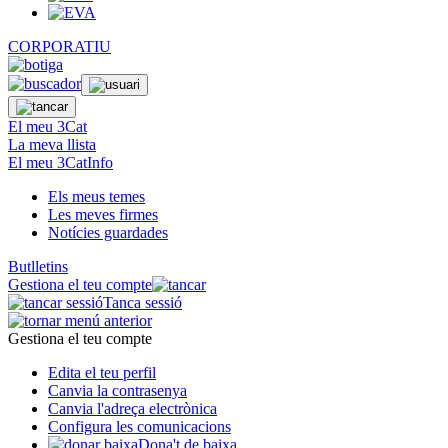
CORPORATIU
El meu 3Cat
La meva llista
El meu 3CatInfo
Els meus temes
Les meves firmes
Notícies guardades
Butlletins
Gestiona el teu compte
Tanca sessió
Gestiona el teu compte
Edita el teu perfil
Canvia la contrasenya
Canvia l'adreça electrònica
Configura les comunicacions
Dona't de baixa