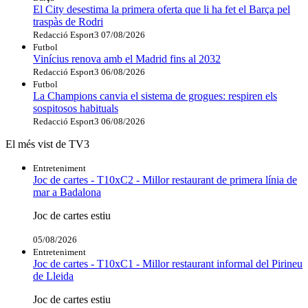
El City desestima la primera oferta que li ha fet el Barça pel
traspàs de Rodri
Redacció Esport3
07/08/2026
Futbol
Vinícius renova amb el Madrid fins al 2032
Redacció Esport3
06/08/2026
Futbol
La Champions canvia el sistema de grogues: respiren els
sospitosos habituals
Redacció Esport3
06/08/2026
El més vist de TV3
Entreteniment
Joc de cartes - T10xC2 - Millor restaurant de primera línia de
mar a Badalona
Joc de cartes estiu
05/08/2026
Entreteniment
Joc de cartes - T10xC1 - Millor restaurant informal del Pirineu
de Lleida
Joc de cartes estiu