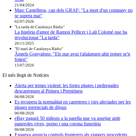
21/04/2024
Marc Castellnou, cap dels GRAF: "La mort d'un company no
se supera mai"
02/07/2026
"La tarda de Catalunya Ràdio"
La història d'amor de Ramon Pellicer i Lali Colomé que ha
revolucionat "La tarda"
26/11/2025
"El matí de Catalunya Ràdio"
Àngels Gonyalons: "Els que avui t'afalaguen ahir potser se'n
fotien"
15/07/2026
El més llegit de Notícies
Alerta per temps violent: les fortes pluges i pedregades
descarreguen al Pirineu i Prepirineu
06/08/2026
Es recupera la normalitat en carreteres i vies afectades per les
pluges torrencials de dijous
06/08/2026
eBay pagarà 50 milions a la parella que va assetjar amb
paneroles vives, porno i una corona funerària
06/08/2026
Espanya anuncia controls fronterers als viatgers procedents