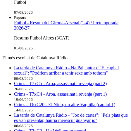
Futbol
07/08/2026
Esports
Futbol - Resum del Girona-Arsenal (1-4) / Pretemporada
2026-27
Resums Futbol Altres (3CAT)
01/08/2026
El més escoltat de Catalunya Ràdio
La tarda de Catalunya Ràdio - Na Pai, autor d'"El capital
sexual": "Podríem arribar a tenir sexe amb tothom"
06/08/2026
Crims - T7xC5 - Aroa, assassinat i revenja (part 2)
26/06/2026
Crims - T7xC4 - Aroa, assassinat i revenja (part 1)
19/06/2026
Crims - T6xC20 - El Nino, un altre Vaquilla (capítol 1)
14/03/2025
La tarda de Catalunya Ràdio - "Joc de cartes": "Pels plats que
es van presentar, hauria merescut guanyar jo"
06/08/2026
Crims - T7xC3 - Un Wellington mortal