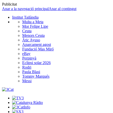
Publicitat
Anar a la navegació principal
Anar al contingut
Institut Tailàndia
Multa a Meta
Mor Felipe Lipe
Ceuta
Menors Ceuta
Àtic Ayuso
Aparcament agost
Fundació Mas Miró
eBay
Perpinyà
Eclipsi solar 2026
Rodri
Paula Blasi
Tommy Marqués
Messi