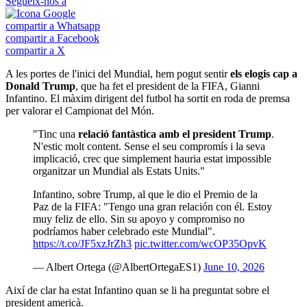
Segueix-nos a
compartir a Whatsapp
compartir a Facebook
compartir a X
A les portes de l'inici del Mundial, hem pogut sentir
els elogis cap a
Donald Trump
, que ha fet el president de la FIFA, Gianni
Infantino. El màxim dirigent del futbol ha sortit en roda de premsa
per valorar el Campionat del Món.
"Tinc una
relació fantàstica amb el president Trump
.
N'estic molt content. Sense el seu compromís i la seva
implicació, crec que simplement hauria estat impossible
organitzar un Mundial als Estats Units."
Infantino, sobre Trump, al que le dio el Premio de la
Paz de la FIFA: "Tengo una gran relación con él. Estoy
muy feliz de ello. Sin su apoyo y compromiso no
podríamos haber celebrado este Mundial".
https://t.co/JF5xzJrZh3
pic.twitter.com/wcOP35OpvK
— Albert Ortega (@AlbertOrtegaES1)
June 10, 2026
Així de clar ha estat Infantino quan se li ha preguntat sobre el
president americà.