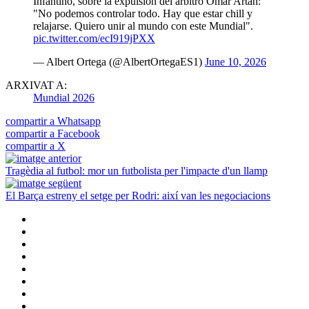
Infantino, sobre la expulsión del árbitro Omar Artan:
"No podemos controlar todo. Hay que estar chill y
relajarse. Quiero unir al mundo con este Mundial".
pic.twitter.com/ecI919jPXX
— Albert Ortega (@AlbertOrtegaES1)
June 10, 2026
ARXIVAT A:
Mundial 2026
compartir a Whatsapp
compartir a Facebook
compartir a X
Tragèdia al futbol: mor un futbolista per l'impacte d'un llamp
El Barça estreny el setge per Rodri: així van les negociacions