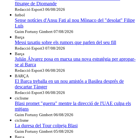
fitxatge de Diomande
Redacció Esport3
06/08/2026
futbol
Sense notícies d'Ansu Fati al nou Mònaco del "desolat" Filipe
Luís
Guim Fortuny Gimbert
07/08/2026
Barça
Messi taxatiu sobre els rumors que parlen del seu fill
Redacció Esport3
07/08/2026
Barça
Julián Álvarez posa en marxa una nova estratègia per apropar-
se al Barça
Redacció Esport3
06/08/2026
BARÇA
El Barça treballa en un nou amistós a Basilea després de
descartar Tànger
Redacció Esport3
06/08/2026
ciclisme
Blasi promet "guerra" mentre la direcció de l'UAE culpa els
mitjans
Guim Fortuny Gimbert
06/08/2026
ciclisme
La duresa del Tour colpeja Blasi
Guim Fortuny Gimbert
05/08/2026
Barça