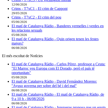
12/06/2026
Crims - T7xC1 - El crim de Cappont
29/05/2026
Crims - T7xC2 - El crim del pou
05/06/2026
El matí de Catalunya Ràdio - Banderes vermelles i verdes en
les relacions sexuals
05/08/2026
El matí de Catalunya Ràdio - Quin origen tenen les festes
majors?
06/08/2026
El més escoltat de Notícies
El matí de Catalunya Ràdio - Carlos Pérez, professor a Ceuta:
"El Marroc veu Europa com El Dorado, però el país té
oportunitats"
05/08/2026
El matí de Catalunya Ràdio - David Fernández Moreno:
''Ayuso governa per sobre del bé i del mal''
06/08/2026
El matí de Catalunya Ràdio - El matí de Catalunya Ràdio, de
9 a 10 h - 06/08/2026
06/08/2026
El matí de Catalunya Ràdio - Junqueras proposa que un equip