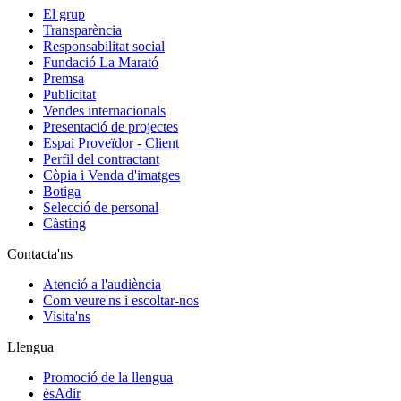
El grup
Transparència
Responsabilitat social
Fundació La Marató
Premsa
Publicitat
Vendes internacionals
Presentació de projectes
Espai Proveïdor - Client
Perfil del contractant
Còpia i Venda d'imatges
Botiga
Selecció de personal
Càsting
Contacta'ns
Atenció a l'audiència
Com veure'ns i escoltar-nos
Visita'ns
Llengua
Promoció de la llengua
ésAdir