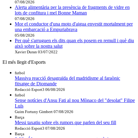
07/08/2026
Alerta alimentària per la presència de fragments de vidre en
lots de confitura i mel Bonne Maman
07/08/2026
Mor el conductor d'una moto d'aigua envestit mortalment per
una embarcació a Empuriabrava
05/08/2026
Per què s'arruguen els dits quan els posem en remull i què diu
això sobre la nostra salut
Xavier Duran
03/07/2022
El més llegit d'Esports
futbol
Massiva reacció desagraïda del madridisme al faraònic
fitxatge de Diomande
Redacció Esport3
06/08/2026
futbol
Sense notícies d'Ansu Fati al nou Mònaco del "desolat" Filipe
Luís
Guim Fortuny Gimbert
07/08/2026
Barça
Messi taxatiu sobre els rumors que parlen del seu fill
Redacció Esport3
07/08/2026
Barça