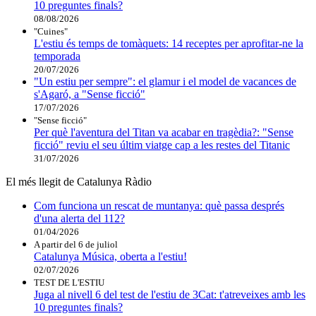
10 preguntes finals?
08/08/2026
"Cuines"
L'estiu és temps de tomàquets: 14 receptes per aprofitar-ne la
temporada
20/07/2026
"Un estiu per sempre": el glamur i el model de vacances de
s'Agaró, a "Sense ficció"
17/07/2026
"Sense ficció"
Per què l'aventura del Titan va acabar en tragèdia?: "Sense
ficció" reviu el seu últim viatge cap a les restes del Titanic
31/07/2026
El més llegit de Catalunya Ràdio
Com funciona un rescat de muntanya: què passa després
d'una alerta del 112?
01/04/2026
A partir del 6 de juliol
Catalunya Música, oberta a l'estiu!
02/07/2026
TEST DE L'ESTIU
Juga al nivell 6 del test de l'estiu de 3Cat: t'atreveixes amb les
10 preguntes finals?