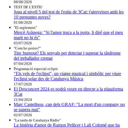
08/08/2026
TEST DE L'ESTIU
Juga al nivell 5 del test de l'estiu de 3Cat: t'atreveixes amb les
10 preguntes noves?
01/08/2026
"El suplement"
Mercè Arànega: "Si l'amor truca a la porta, li diré que el meu
marit no hi és"
03/07/2026
"Com ho portes?"
Tinc burnout? Els senyals per detectar i superar la síndrome
del treballador cremat
07/04/2026
Programació especial eclipsi
"Els vels de l'eclipsi", un viatge musical i simbòlic per viure
l'eclipsi solar des de Catalunya Música
17/07/2026
El Desconcert 2024 es podrà veure en directe a la plataforma
3Cat
21/04/2024
Marc Castellnou, cap dels GRAF: "La mort d'un company no
se supera mai"
02/07/2026
"La tarda de Catalunya Ràdio"
La història d'amor de Ramon Pellicer i Lali Colomé que ha