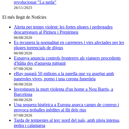
revolucionat "La tarda"
26/11/2025
El més llegit de Notícies
Alerta per temps violent: les fortes pluges i pedregades
descarreguen al Pirineu i Prepirineu
06/08/2026
Es recupera la normalitat en carreteres i vies afectades per les
pluges torrencials de dijous
06/08/2026
Espanya anuncia controls fronterers als viatgers procedents
d'Itàlia des d'aquesta mitjanit
07/08/2026
eBay pagarà 50 milions a la parella que va assetjar amb
paneroles vives, porno i una corona funerària
06/08/2026
Investiguen la mort violenta d'un home a Nou Barris, a
Barcelona
06/08/2026
Una sequera històrica a Europa asseca camps de conreus i
provoca troballes inèdites al llit dels rius
07/08/2026
Tarda de tempestes al terç nord del país, amb pluja intensa,
pedra i calamarsa