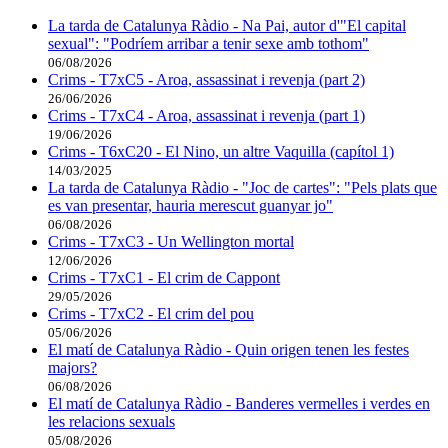
La tarda de Catalunya Ràdio - Na Pai, autor d'"El capital
sexual": "Podríem arribar a tenir sexe amb tothom"
06/08/2026
Crims - T7xC5 - Aroa, assassinat i revenja (part 2)
26/06/2026
Crims - T7xC4 - Aroa, assassinat i revenja (part 1)
19/06/2026
Crims - T6xC20 - El Nino, un altre Vaquilla (capítol 1)
14/03/2025
La tarda de Catalunya Ràdio - "Joc de cartes": "Pels plats que
es van presentar, hauria merescut guanyar jo"
06/08/2026
Crims - T7xC3 - Un Wellington mortal
12/06/2026
Crims - T7xC1 - El crim de Cappont
29/05/2026
Crims - T7xC2 - El crim del pou
05/06/2026
El matí de Catalunya Ràdio - Quin origen tenen les festes
majors?
06/08/2026
El matí de Catalunya Ràdio - Banderes vermelles i verdes en
les relacions sexuals
05/08/2026