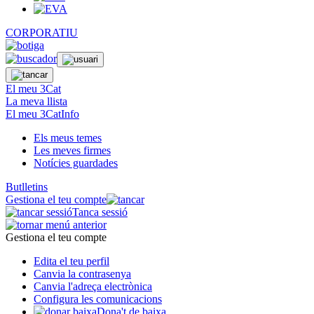
CORPORATIU
El meu 3Cat
La meva llista
El meu 3CatInfo
Els meus temes
Les meves firmes
Notícies guardades
Butlletins
Gestiona el teu compte
Tanca sessió
Gestiona el teu compte
Edita el teu perfil
Canvia la contrasenya
Canvia l'adreça electrònica
Configura les comunicacions
Dona't de baixa