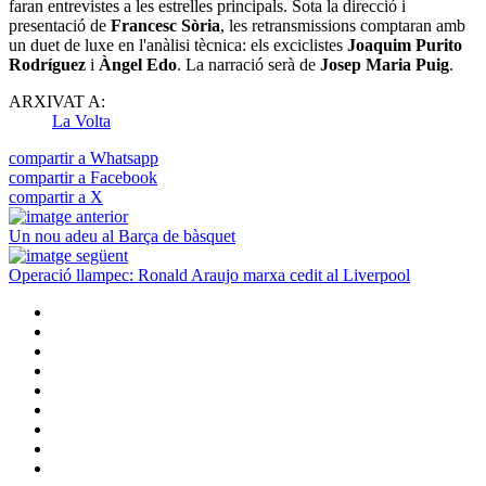
faran entrevistes a les estrelles principals. Sota la direcció i
presentació de
Francesc Sòria
, les retransmissions comptaran amb
un duet de luxe en l'anàlisi tècnica: els exciclistes
Joaquim Purito
Rodríguez
i
Àngel Edo
. La narració serà de
Josep Maria Puig
.
ARXIVAT A:
La Volta
compartir a Whatsapp
compartir a Facebook
compartir a X
Un nou adeu al Barça de bàsquet
Operació llampec: Ronald Araujo marxa cedit al Liverpool