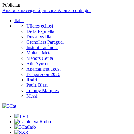
Publicitat
Anar a la navegació principal
Anar al contingut
Itàlia
Ulleres eclipsi
De la Espriella
Dos anys Illa
Granollers Paraguai
Institut Tailàndia
Multa a Meta
Menors Ceuta
Àtic Ayuso
Aparcament agost
Eclipsi solar 2026
Rodri
Paula Blasi
Tommy Marqués
Messi