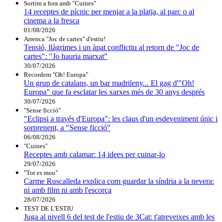
Sortim a fora amb "Cuines"
14 receptes de pícnic per menjar a la platja, al parc o al
cinema a la fresca
01/08/2026
Arrenca "Joc de cartes" d'estiu!
Tensió, llàgrimes i un àpat conflictiu al retorn de "Joc de
cartes": "Jo hauria marxat"
30/07/2026
Recordem "Oh! Europa"
Un grup de catalans, un bar madrileny... El gag d'"Oh!
Europa" que fa esclatar les xarxes més de 30 anys després
30/07/2026
"Sense ficció"
"Eclipsi a través d'Europa": les claus d'un esdeveniment únic i
sorprenent, a "Sense ficció"
06/08/2026
"Cuines"
Receptes amb calamar: 14 idees per cuinar-lo
29/07/2026
"Tot es mou"
Carme Ruscalleda explica com guardar la síndria a la nevera:
ni amb film ni amb l'escorça
28/07/2026
TEST DE L'ESTIU
Juga al nivell 6 del test de l'estiu de 3Cat: t'atreveixes amb les