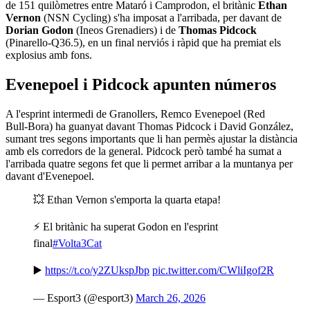
de 151 quilòmetres entre Mataró i Camprodon, el britànic
Ethan
Vernon
(NSN Cycling) s'ha imposat a l'arribada, per davant de
Dorian Godon
(Ineos Grenadiers) i de
Thomas Pidcock
(Pinarello‑Q36.5), en un final nerviós i ràpid que ha premiat els
explosius amb fons.
Evenepoel i Pidcock apunten números
A l'esprint intermedi de Granollers, Remco Evenepoel (Red
Bull‑Bora) ha guanyat davant Thomas Pidcock i David González,
sumant tres segons importants que li han permès ajustar la distància
amb els corredors de la general. Pidcock però també ha sumat a
l'arribada quatre segons fet que li permet arribar a la muntanya per
davant d'Evenepoel.
💥 Ethan Vernon s'emporta la quarta etapa!
⚡️ El britànic ha superat Godon en l'esprint
final
#Volta3Cat
▶️
https://t.co/y2ZUkspJbp
pic.twitter.com/CWliIgof2R
— Esport3 (@esport3)
March 26, 2026