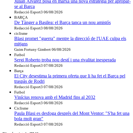
Julián Álvarez posa en marxa una nova estratègia per apropar-
se al Barça
Redacció Esport3
06/08/2026
BARÇA
De Tànger a Basilea: el Barça tanca un nou amistós
Redacció Esport3
08/08/2026
ciclisme
Blasi promet "guerra" mentre la direcció de l'UAE culpa els
mitjans
Guim Fortuny Gimbert
06/08/2026
Futbol
Sergi Roberto troba nou destí i una rivalitat inesperada
Redacció Esport3
07/08/2026
Barça
El City desestima la primera oferta que li ha fet el Barça pel
traspàs de Rodri
Redacció Esport3
07/08/2026
Futbol
Vinícius renova amb el Madrid fins al 2032
Redacció Esport3
06/08/2026
Ciclisme
Paula Blasi es desfoga després del Mont Ventor: "S'ha fet una
bola molt gran"
Redacció Esport3
07/08/2026