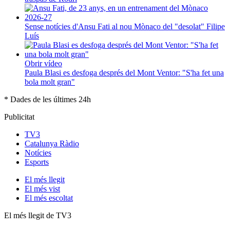
Sense notícies d'Ansu Fati al nou Mònaco del "desolat" Filipe
Luís
Obrir vídeo
Paula Blasi es desfoga després del Mont Ventor: "S'ha fet una
bola molt gran"
* Dades de les últimes 24h
Publicitat
TV3
Catalunya Ràdio
Notícies
Esports
El
més llegit
El
més vist
El
més escoltat
El més llegit de TV3