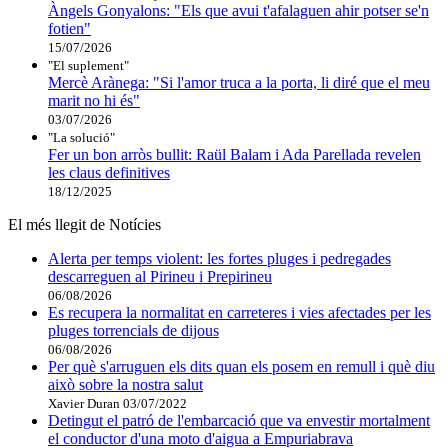
Àngels Gonyalons: "Els que avui t'afalaguen ahir potser se'n
fotien"
15/07/2026
"El suplement"
Mercè Arànega: "Si l'amor truca a la porta, li diré que el meu
marit no hi és"
03/07/2026
"La solució"
Fer un bon arròs bullit: Raül Balam i Ada Parellada revelen
les claus definitives
18/12/2025
El més llegit de Notícies
Alerta per temps violent: les fortes pluges i pedregades
descarreguen al Pirineu i Prepirineu
06/08/2026
Es recupera la normalitat en carreteres i vies afectades per les
pluges torrencials de dijous
06/08/2026
Per què s'arruguen els dits quan els posem en remull i què diu
això sobre la nostra salut
Xavier Duran
03/07/2022
Detingut el patró de l'embarcació que va envestir mortalment
el conductor d'una moto d'aigua a Empuriabrava