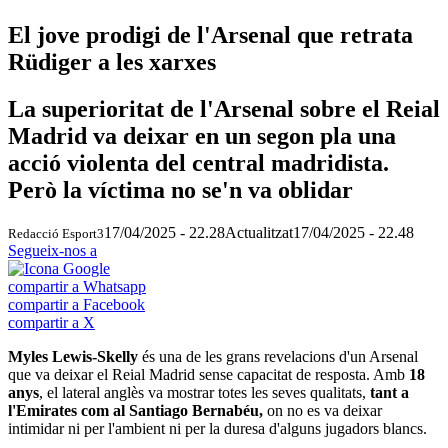
El jove prodigi de l'Arsenal que retrata
Rüdiger a les xarxes
La superioritat de l'Arsenal sobre el Reial
Madrid va deixar en un segon pla una
acció violenta del central madridista.
Però la víctima no se'n va oblidar
17/04/2025 - 22.28
Actualitzat
17/04/2025 - 22.48
Redacció Esport3
Segueix-nos a
compartir a Whatsapp
compartir a Facebook
compartir a X
Myles Lewis-Skelly
és una de les grans revelacions d'un Arsenal
que va deixar el Reial Madrid sense capacitat de resposta. Amb
18
anys
, el lateral anglès va mostrar totes les seves qualitats,
tant a
l'Emirates com al Santiago Bernabéu,
on no es va deixar
intimidar ni per l'ambient ni per la duresa d'alguns jugadors blancs.