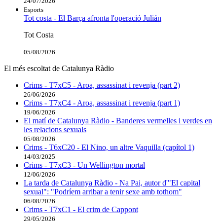
24/07/2026
Esports
Tot costa - El Barça afronta l'operació Julián
Tot Costa
05/08/2026
El més escoltat de Catalunya Ràdio
Crims - T7xC5 - Aroa, assassinat i revenja (part 2)
26/06/2026
Crims - T7xC4 - Aroa, assassinat i revenja (part 1)
19/06/2026
El matí de Catalunya Ràdio - Banderes vermelles i verdes en
les relacions sexuals
05/08/2026
Crims - T6xC20 - El Nino, un altre Vaquilla (capítol 1)
14/03/2025
Crims - T7xC3 - Un Wellington mortal
12/06/2026
La tarda de Catalunya Ràdio - Na Pai, autor d'"El capital
sexual": "Podríem arribar a tenir sexe amb tothom"
06/08/2026
Crims - T7xC1 - El crim de Cappont
29/05/2026