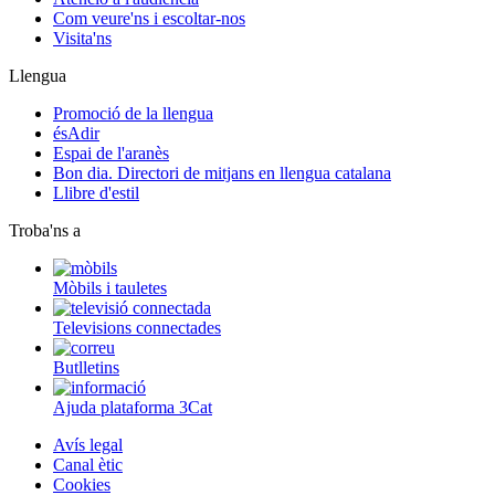
Com veure'ns i escoltar-nos
Visita'ns
Llengua
Promoció de la llengua
ésAdir
Espai de l'aranès
Bon dia. Directori de mitjans en llengua catalana
Llibre d'estil
Troba'ns a
Mòbils i tauletes
Televisions connectades
Butlletins
Ajuda plataforma 3Cat
Avís legal
Canal ètic
Cookies