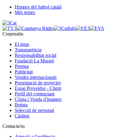
Himnes del futbol català
Més temes
Corporatiu
El grup
Transparència
Responsabilitat social
Fundació La Marató
Premsa
Publicitat
Vendes internacionals
Presentació de projectes
Espai Proveïdor - Client
Perfil del contractant
Còpia i Venda d'imatges
Botiga
Selecció de personal
Càsting
Contacta'ns
Atenció a l'audiència