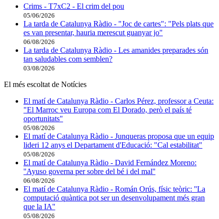
Crims - T7xC2 - El crim del pou
05/06/2026
La tarda de Catalunya Ràdio - "Joc de cartes": "Pels plats que
es van presentar, hauria merescut guanyar jo"
06/08/2026
La tarda de Catalunya Ràdio - Les amanides preparades són
tan saludables com semblen?
03/08/2026
El més escoltat de Notícies
El matí de Catalunya Ràdio - Carlos Pérez, professor a Ceuta:
"El Marroc veu Europa com El Dorado, però el país té
oportunitats"
05/08/2026
El matí de Catalunya Ràdio - Junqueras proposa que un equip
lideri 12 anys el Departament d'Educació: "Cal estabilitat"
05/08/2026
El matí de Catalunya Ràdio - David Fernández Moreno:
''Ayuso governa per sobre del bé i del mal''
06/08/2026
El matí de Catalunya Ràdio - Román Orús, físic teòric: ''La
computació quàntica pot ser un desenvolupament més gran
que la IA''
05/08/2026