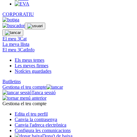
CORPORATIU
El meu 3Cat
La meva llista
El meu 3CatInfo
Els meus temes
Les meves firmes
Notícies guardades
Butlletins
Gestiona el teu compte
Tanca sessió
Gestiona el teu compte
Edita el teu perfil
Canvia la contrasenya
Canvia l'adreça electrònica
Configura les comunicacions
Dona't de baixa