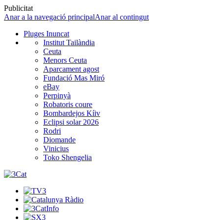
Publicitat
Anar a la navegació principal
Anar al contingut
Pluges Inuncat
Institut Tailàndia
Ceuta
Menors Ceuta
Aparcament agost
Fundació Mas Miró
eBay
Perpinyà
Robatoris coure
Bombardejos Kíiv
Eclipsi solar 2026
Rodri
Diomande
Vinicius
Toko Shengelia