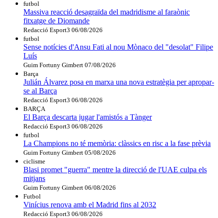
futbol
Massiva reacció desagraïda del madridisme al faraònic
fitxatge de Diomande
Redacció Esport3
06/08/2026
futbol
Sense notícies d'Ansu Fati al nou Mònaco del "desolat" Filipe
Luís
Guim Fortuny Gimbert
07/08/2026
Barça
Julián Álvarez posa en marxa una nova estratègia per apropar-
se al Barça
Redacció Esport3
06/08/2026
BARÇA
El Barça descarta jugar l'amistós a Tànger
Redacció Esport3
06/08/2026
futbol
La Champions no té memòria: clàssics en risc a la fase prèvia
Guim Fortuny Gimbert
05/08/2026
ciclisme
Blasi promet "guerra" mentre la direcció de l'UAE culpa els
mitjans
Guim Fortuny Gimbert
06/08/2026
Futbol
Vinícius renova amb el Madrid fins al 2032
Redacció Esport3
06/08/2026