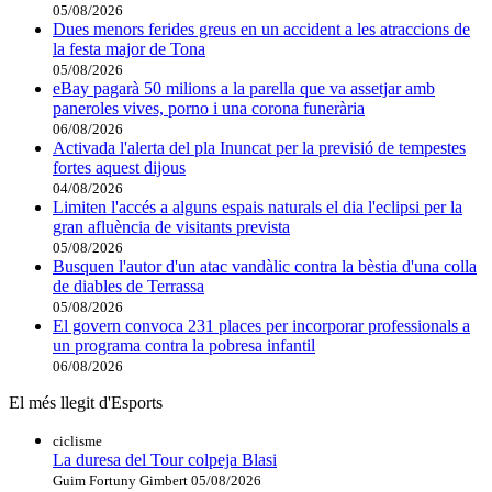
05/08/2026
Dues menors ferides greus en un accident a les atraccions de
la festa major de Tona
05/08/2026
eBay pagarà 50 milions a la parella que va assetjar amb
paneroles vives, porno i una corona funerària
06/08/2026
Activada l'alerta del pla Inuncat per la previsió de tempestes
fortes aquest dijous
04/08/2026
Limiten l'accés a alguns espais naturals el dia l'eclipsi per la
gran afluència de visitants prevista
05/08/2026
Busquen l'autor d'un atac vandàlic contra la bèstia d'una colla
de diables de Terrassa
05/08/2026
El govern convoca 231 places per incorporar professionals a
un programa contra la pobresa infantil
06/08/2026
El més llegit d'Esports
ciclisme
La duresa del Tour colpeja Blasi
Guim Fortuny Gimbert
05/08/2026