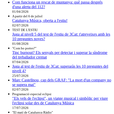
Com funciona un rescat de muntanya: què passa després
d'una alerta del 112?
01/04/2026
A partir del 6 de juliol
Catalunya Música, oberta a l'estiu!
02/07/2026
TEST DE L'ESTIU
Juga al nivell 5 del test de l'estiu de 3Cat: t'atreveixes amb les
10 preguntes noves?
01/08/2026
"Com ho portes?"
Tinc burnout? Els senyals per detectar i superar la síndrome
del treballador cremat
07/04/2026
Juga al test de l'estiu de 3Cat: superaràs les 10 preguntes del
nivell 4?
25/07/2026
Marc Castellnou, cap dels GRAF: "La mort d'un company no
se supera mai"
02/07/2026
Programació especial eclipsi
"Els vels de l'eclipsi", un viatge musical i simbòlic per viure
l'eclipsi solar des de Catalunya Música
17/07/2026
"El matí de Catalunya Ràdio"