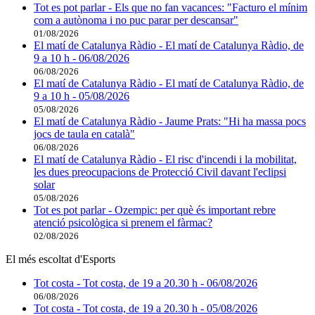
Tot es pot parlar - Els que no fan vacances: "Facturo el mínim
com a autònoma i no puc parar per descansar"
01/08/2026
El matí de Catalunya Ràdio - El matí de Catalunya Ràdio, de
9 a 10 h - 06/08/2026
06/08/2026
El matí de Catalunya Ràdio - El matí de Catalunya Ràdio, de
9 a 10 h - 05/08/2026
05/08/2026
El matí de Catalunya Ràdio - Jaume Prats: "Hi ha massa pocs
jocs de taula en català"
06/08/2026
El matí de Catalunya Ràdio - El risc d'incendi i la mobilitat,
les dues preocupacions de Protecció Civil davant l'eclipsi
solar
05/08/2026
Tot es pot parlar - Ozempic: per què és important rebre
atenció psicològica si prenem el fàrmac?
02/08/2026
El més escoltat d'Esports
Tot costa - Tot costa, de 19 a 20.30 h - 06/08/2026
06/08/2026
Tot costa - Tot costa, de 19 a 20.30 h - 05/08/2026