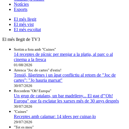
Notícies
Esports
El
més llegit
El
més vist
El
més escoltat
El més llegit de TV3
Sortim a fora amb "Cuines"
14 receptes de pícnic per menjar a la platja, al parc o al
cinema a la fresca
01/08/2026
Arrenca "Joc de cartes" d'estiu!
Tensió, llàgrimes i un àpat conflictiu al retorn de "Joc de
cartes": "Jo hauria marxat"
30/07/2026
Recordem "Oh! Europa"
Un grup de catalans, un bar madrileny... El gag d'"Oh!
Europa" que fa esclatar les xarxes més de 30 anys després
30/07/2026
"Cuines"
Receptes amb calamar: 14 idees per cuinar-lo
29/07/2026
"Tot es mou"