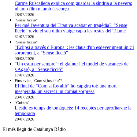
Carme Ruscalleda explica com guardar la síndria a la nevera:
ni amb film ni amb l'escorça
28/07/2026
"Sense ficció"
Per què l'aventura del Titan va acabar en tragèdia?: "Sense
ficció" reviu el seu últim viatge cap a les restes del Titanic
31/07/2026
"Sense ficció"
"Eclipsi a través d'Europa": les claus d'un esdeveniment únic i
sorprenent, a "Sense ficció"
06/08/2026
"Un estiu per sempre": el glamur i el model de vacances de
s'Agaró, a "Sense ficció"
17/07/2026
Fins aviat, "Com si fos ahir"!
El final de "Com si fos ahir" ho capgira tot: una mort
inesperada, un secret i un comiat sorpresa
23/07/2026
"Cuines"
L'estiu és temps de tomàquets: 14 receptes per aprofitar-ne la
temporada
20/07/2026
El més llegit de Catalunya Ràdio