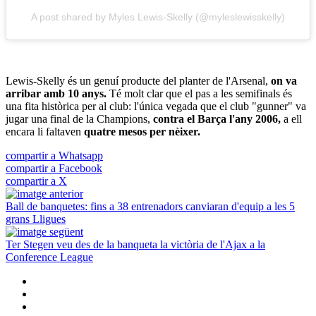
A post shared by Myles Lewis-Skelly (@myleslewisskelly)
Lewis-Skelly és un genuí producte del planter de l'Arsenal,
on va
arribar amb 10 anys.
Té molt clar que el pas a les semifinals és
una fita històrica per al club: l'única vegada que el club "gunner" va
jugar una final de la Champions,
contra el Barça l'any 2006,
a ell
encara li faltaven
quatre mesos per nèixer.
compartir a Whatsapp
compartir a Facebook
compartir a X
Ball de banquetes: fins a 38 entrenadors canviaran d'equip a les 5
grans Lligues
Ter Stegen veu des de la banqueta la victòria de l'Ajax a la
Conference League