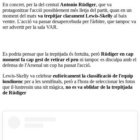
En concret, per la del central
Antonio Rüdiger
, que va
protagonitzar l'acció possiblement més lletja del partit, quan en un
moment del matx
va trepitjar clarament Lewis-Skelly
al baix
ventre. L'acció va passar desapercebuda per l'àrbitre, que tampoc va
ser advertit per la sala VAR.
Es podria pensar que la trepitjada és fortuïta, però
Rüdiger en cap
moment fa cap gest de retirar el peu
ni tampoc es disculpa amb el
defensa de l'Arsenal un cop ha passat l'acció.
Lewis-Skelly va celebrar
eufòricament la classificació de l'equip
londinenc
per a les semifinals, però a l'hora de seleccionar les fotos
que il·lustressin una nit màgica,
no es va oblidar de la trepitjada
de Rüdiger