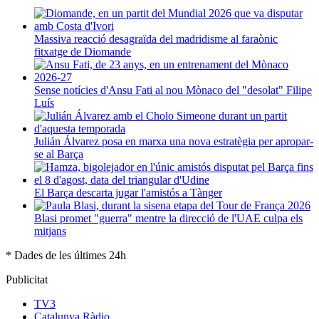
Massiva reacció desagraïda del madridisme al faraònic
fitxatge de Diomande
Sense notícies d'Ansu Fati al nou Mònaco del "desolat" Filipe
Luís
Julián Álvarez posa en marxa una nova estratègia per apropar-
se al Barça
El Barça descarta jugar l'amistós a Tànger
Blasi promet "guerra" mentre la direcció de l'UAE culpa els
mitjans
* Dades de les últimes 24h
Publicitat
TV3
Catalunya Ràdio