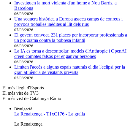
Investiguen la mort violenta d'un home a Nou Barris, a
Barcelona
06/08/2026
Una sequera històrica a Europa asseca camps de conreus i
provoca troballes inèdites al llit dels rius
07/08/2026
El govern convoca 231 places per incorporar professionals a
un programa contra la pobresa infantil
06/08/2026
La IA es torna a descontrolar: models d'Anthropic i OpenAI
creen comptes falsos per enganyar persones
06/08/2026
Limiten l'accés a alguns espais naturals el dia l'eclipsi per la
gran afluència de visitants prevista
05/08/2026
El més llegit d'Esports
El més vist de TV3
El més vist de Catalunya Ràdio
Divulgació
La Renaixença - T1xC176 - La gralla
La Renaixença