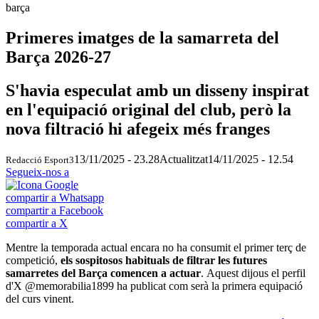
barça
Primeres imatges de la samarreta del
Barça 2026-27
S'havia especulat amb un disseny inspirat
en l'equipació original del club, però la
nova filtració hi afegeix més franges
13/11/2025 - 23.28
Actualitzat
14/11/2025 - 12.54
Redacció Esport3
Segueix-nos a
compartir a Whatsapp
compartir a Facebook
compartir a X
Mentre la temporada actual encara no ha consumit el primer terç de
competició,
els sospitosos habituals de filtrar les futures
samarretes del Barça comencen a actuar
.
Aquest dijous el perfil
d'X @memorabilia1899 ha publicat com serà la primera equipació
del curs vinent.