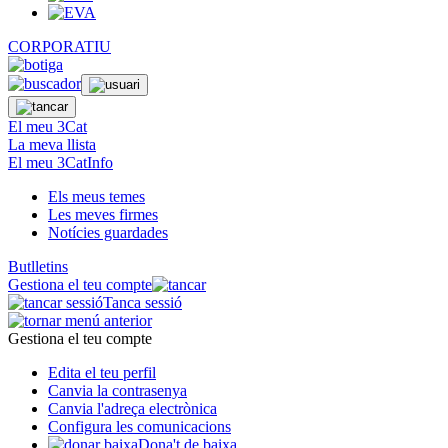
CORPORATIU
El meu 3Cat
La meva llista
El meu 3CatInfo
Els meus temes
Les meves firmes
Notícies guardades
Butlletins
Gestiona el teu compte
Tanca sessió
Gestiona el teu compte
Edita el teu perfil
Canvia la contrasenya
Canvia l'adreça electrònica
Configura les comunicacions
Dona't de baixa