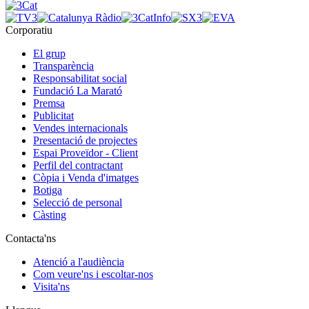
Corporatiu
El grup
Transparència
Responsabilitat social
Fundació La Marató
Premsa
Publicitat
Vendes internacionals
Presentació de projectes
Espai Proveïdor - Client
Perfil del contractant
Còpia i Venda d'imatges
Botiga
Selecció de personal
Càsting
Contacta'ns
Atenció a l'audiència
Com veure'ns i escoltar-nos
Visita'ns