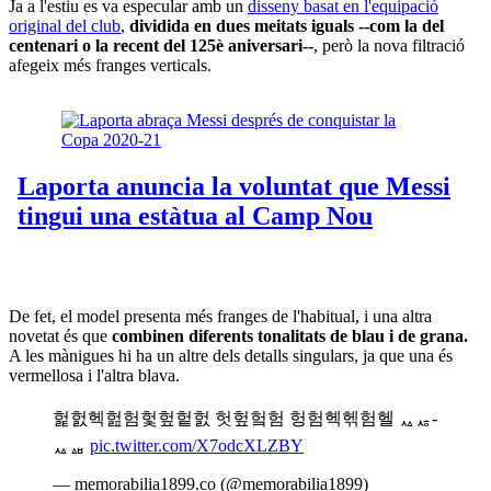
Ja a l'estiu es va especular amb un
disseny basat en l'equipació
original del club
,
dividida en dues meitats iguals --com la del
centenari o la recent del 125è aniversari--
, però la nova filtració
afegeix més franges verticals.
De fet, el model presenta més franges de l'habitual, i una altra
novetat és que
combinen diferents tonalitats de blau i de grana.
A les mànigues hi ha un altre dels detalls singulars, ja que una és
vermellosa i l'altra blava.
헕헔헥헖험헟헢헡헔 헛헢헠험 헝험헥헦험헬 ퟮퟲ-
ퟮퟳ
pic.twitter.com/X7odcXLZBY
— memorabilia1899.co (@memorabilia1899)