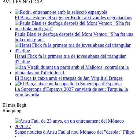
AVUI ÉS NOTÍCIA
El Barça estreny el setge per Rodri: així van les negociacions
Paula Blasi es desfoga després del Mont Ventor: "S'ha fet una
bola molt gran"
Hansi Flick fa la primera tria de joves abans del triangular
d'Udine
El Barça fa caixa amb el traspàs de Jan Virgili al Bruges
La Supercopa d'Espanya 2027 canviarà de seu: Turquia, la
gran favorita
El més llegit
Rànquing
Sense notícies d'Ansu Fati al nou Mònaco del "desolat" Filipe