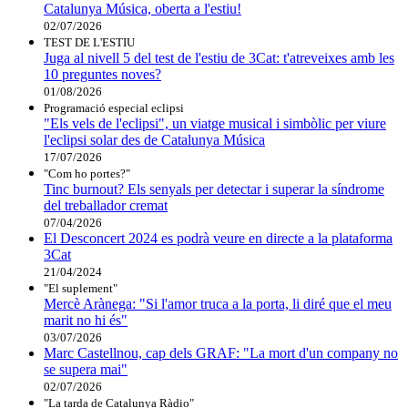
Catalunya Música, oberta a l'estiu!
02/07/2026
TEST DE L'ESTIU
Juga al nivell 5 del test de l'estiu de 3Cat: t'atreveixes amb les
10 preguntes noves?
01/08/2026
Programació especial eclipsi
"Els vels de l'eclipsi", un viatge musical i simbòlic per viure
l'eclipsi solar des de Catalunya Música
17/07/2026
"Com ho portes?"
Tinc burnout? Els senyals per detectar i superar la síndrome
del treballador cremat
07/04/2026
El Desconcert 2024 es podrà veure en directe a la plataforma
3Cat
21/04/2024
"El suplement"
Mercè Arànega: "Si l'amor truca a la porta, li diré que el meu
marit no hi és"
03/07/2026
Marc Castellnou, cap dels GRAF: "La mort d'un company no
se supera mai"
02/07/2026
"La tarda de Catalunya Ràdio"