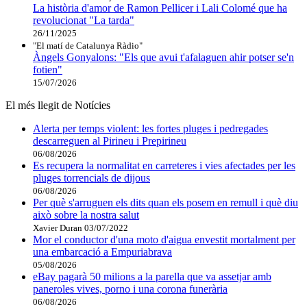
La història d'amor de Ramon Pellicer i Lali Colomé que ha
revolucionat "La tarda"
26/11/2025
"El matí de Catalunya Ràdio"
Àngels Gonyalons: "Els que avui t'afalaguen ahir potser se'n
fotien"
15/07/2026
El més llegit de Notícies
Alerta per temps violent: les fortes pluges i pedregades
descarreguen al Pirineu i Prepirineu
06/08/2026
Es recupera la normalitat en carreteres i vies afectades per les
pluges torrencials de dijous
06/08/2026
Per què s'arruguen els dits quan els posem en remull i què diu
això sobre la nostra salut
Xavier Duran
03/07/2022
Mor el conductor d'una moto d'aigua envestit mortalment per
una embarcació a Empuriabrava
05/08/2026
eBay pagarà 50 milions a la parella que va assetjar amb
paneroles vives, porno i una corona funerària
06/08/2026