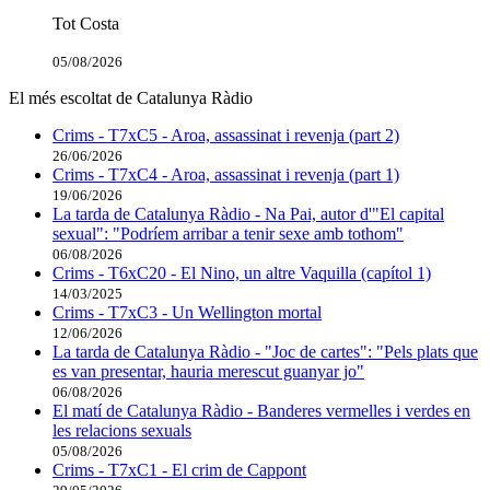
Tot Costa
05/08/2026
El més escoltat de Catalunya Ràdio
Crims - T7xC5 - Aroa, assassinat i revenja (part 2)
26/06/2026
Crims - T7xC4 - Aroa, assassinat i revenja (part 1)
19/06/2026
La tarda de Catalunya Ràdio - Na Pai, autor d'"El capital
sexual": "Podríem arribar a tenir sexe amb tothom"
06/08/2026
Crims - T6xC20 - El Nino, un altre Vaquilla (capítol 1)
14/03/2025
Crims - T7xC3 - Un Wellington mortal
12/06/2026
La tarda de Catalunya Ràdio - "Joc de cartes": "Pels plats que
es van presentar, hauria merescut guanyar jo"
06/08/2026
El matí de Catalunya Ràdio - Banderes vermelles i verdes en
les relacions sexuals
05/08/2026
Crims - T7xC1 - El crim de Cappont