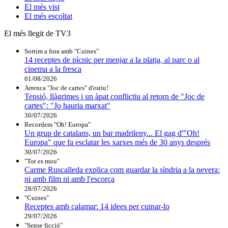
El
més vist
El
més escoltat
El més llegit de TV3
Sortim a fora amb "Cuines"
14 receptes de pícnic per menjar a la platja, al parc o al
cinema a la fresca
01/08/2026
Arrenca "Joc de cartes" d'estiu!
Tensió, llàgrimes i un àpat conflictiu al retorn de "Joc de
cartes": "Jo hauria marxat"
30/07/2026
Recordem "Oh! Europa"
Un grup de catalans, un bar madrileny... El gag d'"Oh!
Europa" que fa esclatar les xarxes més de 30 anys després
30/07/2026
"Tot es mou"
Carme Ruscalleda explica com guardar la síndria a la nevera:
ni amb film ni amb l'escorça
28/07/2026
"Cuines"
Receptes amb calamar: 14 idees per cuinar-lo
29/07/2026
"Sense ficció"