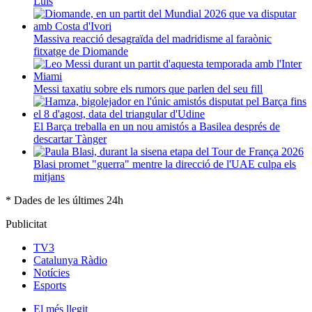
Luís
Massiva reacció desagraïda del madridisme al faraònic
fitxatge de Diomande
Messi taxatiu sobre els rumors que parlen del seu fill
El Barça treballa en un nou amistós a Basilea després de
descartar Tànger
Blasi promet "guerra" mentre la direcció de l'UAE culpa els
mitjans
* Dades de les últimes 24h
Publicitat
TV3
Catalunya Ràdio
Notícies
Esports
El
més llegit