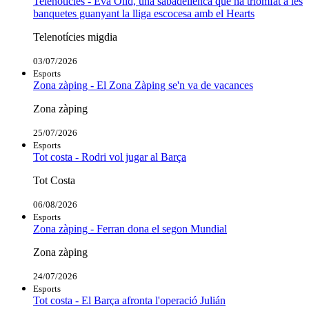
Telenotícies - Eva Olid, una sabadellenca que ha triomfat a les
banquetes guanyant la lliga escocesa amb el Hearts
Telenotícies migdia
03/07/2026
Esports
Zona zàping - El Zona Zàping se'n va de vacances
Zona zàping
25/07/2026
Esports
Tot costa - Rodri vol jugar al Barça
Tot Costa
06/08/2026
Esports
Zona zàping - Ferran dona el segon Mundial
Zona zàping
24/07/2026
Esports
Tot costa - El Barça afronta l'operació Julián