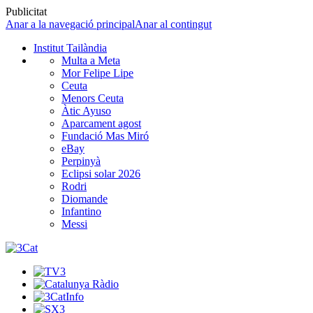
Publicitat
Anar a la navegació principal
Anar al contingut
Institut Tailàndia
Multa a Meta
Mor Felipe Lipe
Ceuta
Menors Ceuta
Àtic Ayuso
Aparcament agost
Fundació Mas Miró
eBay
Perpinyà
Eclipsi solar 2026
Rodri
Diomande
Infantino
Messi