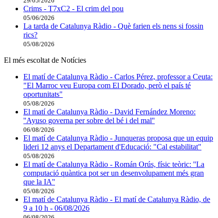
29/05/2026
Crims - T7xC2 - El crim del pou
05/06/2026
La tarda de Catalunya Ràdio - Què farien els nens si fossin
rics?
05/08/2026
El més escoltat de Notícies
El matí de Catalunya Ràdio - Carlos Pérez, professor a Ceuta:
"El Marroc veu Europa com El Dorado, però el país té
oportunitats"
05/08/2026
El matí de Catalunya Ràdio - David Fernández Moreno:
''Ayuso governa per sobre del bé i del mal''
06/08/2026
El matí de Catalunya Ràdio - Junqueras proposa que un equip
lideri 12 anys el Departament d'Educació: "Cal estabilitat"
05/08/2026
El matí de Catalunya Ràdio - Román Orús, físic teòric: ''La
computació quàntica pot ser un desenvolupament més gran
que la IA''
05/08/2026
El matí de Catalunya Ràdio - El matí de Catalunya Ràdio, de
9 a 10 h - 06/08/2026
06/08/2026