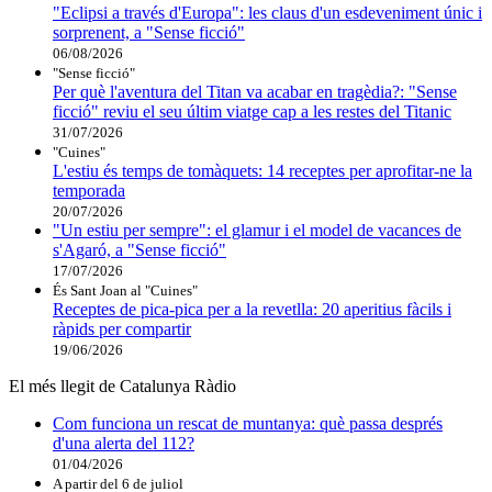
"Eclipsi a través d'Europa": les claus d'un esdeveniment únic i
sorprenent, a "Sense ficció"
06/08/2026
"Sense ficció"
Per què l'aventura del Titan va acabar en tragèdia?: "Sense
ficció" reviu el seu últim viatge cap a les restes del Titanic
31/07/2026
"Cuines"
L'estiu és temps de tomàquets: 14 receptes per aprofitar-ne la
temporada
20/07/2026
"Un estiu per sempre": el glamur i el model de vacances de
s'Agaró, a "Sense ficció"
17/07/2026
És Sant Joan al "Cuines"
Receptes de pica-pica per a la revetlla: 20 aperitius fàcils i
ràpids per compartir
19/06/2026
El més llegit de Catalunya Ràdio
Com funciona un rescat de muntanya: què passa després
d'una alerta del 112?
01/04/2026
A partir del 6 de juliol