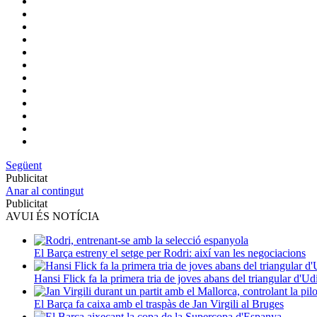
Següent
Publicitat
Anar al contingut
Publicitat
AVUI ÉS NOTÍCIA
El Barça estreny el setge per Rodri: així van les negociacions
Hansi Flick fa la primera tria de joves abans del triangular d'Ud
El Barça fa caixa amb el traspàs de Jan Virgili al Bruges