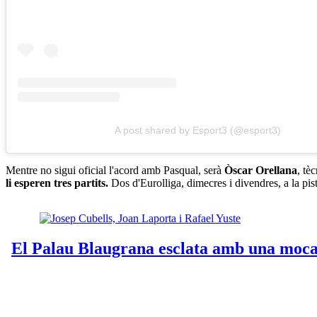
A post shared by Esport3 (@esport3)
Mentre no sigui oficial l'acord amb Pasqual, serà
Òscar Orellana
, tè
li esperen tres partits.
Dos d'Eurolliga, dimecres i divendres, a la pis