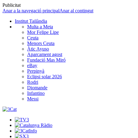
Publicitat
Anar a la navegació principal
Anar al contingut
Institut Tailàndia
Multa a Meta
Mor Felipe Lipe
Ceuta
Menors Ceuta
Àtic Ayuso
Aparcament agost
Fundació Mas Miró
eBay
Perpinyà
Eclipsi solar 2026
Rodri
Diomande
Infantino
Messi