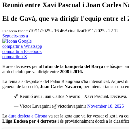
Reunió entre Xavi Pascual i Joan Carles Na
El de Gavà, que va dirigir l'equip entre el 
10/11/2025 - 16.46
Actualitzat
10/11/2025 - 22.12
Redacció Esport3
Segueix-nos a
compartir a Whatsapp
compartir a Facebook
compartir a X
Hores decisives per al
futur de la banqueta del Barça
de bàsquet 
amb el club que va dirigir entre
2008 i 2016.
La feina als despatxos del Palau Blaugrana s'ha intensificat. Aquest d
general de la secció,
Joan Carles Navarro
, per intentar tancar una 
🏀 Reunió avui Juan Carlos Navarro - Xavi Pascual. Decisiva.
— Víctor Lavagnini (@victorlavagnini)
November 10, 2025
La
dura desfeta a Girona
va ser la gota que va fer vessar el got i va
Lliga Endesa per 4 derrotes
i és provisionalment dotzè a la classi