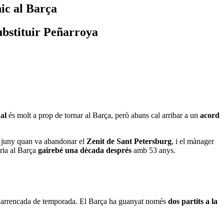
nic al Barça
substituir Peñarroya
ual
és molt a prop de tornar al Barça, però abans cal arribar a un
acord
el juny quan va abandonar el
Zenit de Sant Petersburg
, i el mànager
ria al Barça
gairebé una dècada després
amb 53 anys.
ala arrencada de temporada. El Barça ha guanyat només
dos partits a la