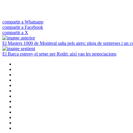
compartir a Whatsapp
compartir a Facebook
compartir a X
El Masters 1000 de Montreal salta pels aires: pluja de sorpreses i un 
El Barça estreny el setge per Rodri: així van les negociacions