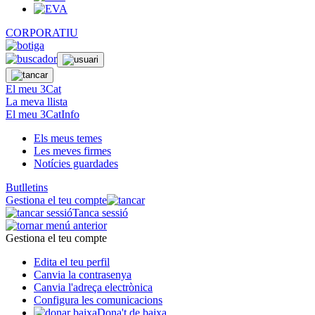
CORPORATIU
El meu 3Cat
La meva llista
El meu 3CatInfo
Els meus temes
Les meves firmes
Notícies guardades
Butlletins
Gestiona el teu compte
Tanca sessió
Gestiona el teu compte
Edita el teu perfil
Canvia la contrasenya
Canvia l'adreça electrònica
Configura les comunicacions
Dona't de baixa