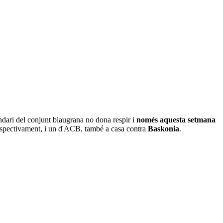
lendari del conjunt blaugrana no dona respir i
només aquesta setmana
espectivament, i un d'ACB, també a casa contra
Baskonia
.