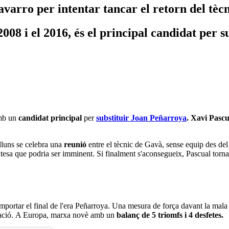
varro per intentar tancar el retorn del tèc
2008 i el 2016, és el principal candidat per 
amb un
candidat principal
per
substituir Joan Peñarroya
.
Xavi Pasc
illuns se celebra una
reunió
entre el tècnic de Gavà, sense equip des d
entesa que podria ser imminent. Si finalment s'aconsegueix, Pascual torna
 comportar el final de l'era Peñarroya. Una mesura de força davant la m
ficació. A Europa, marxa novè amb un
balanç de 5 triomfs i 4 desfetes.