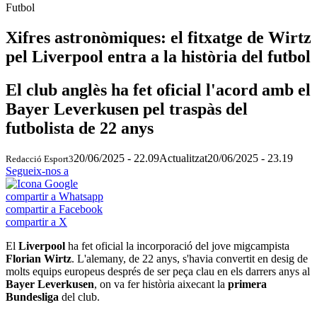
Futbol
Xifres astronòmiques: el fitxatge de Wirtz
pel Liverpool entra a la història del futbol
El club anglès ha fet oficial l'acord amb el
Bayer Leverkusen pel traspàs del
futbolista de 22 anys
20/06/2025 - 22.09
Actualitzat
20/06/2025 - 23.19
Redacció Esport3
Segueix-nos a
compartir a Whatsapp
compartir a Facebook
compartir a X
El
Liverpool
ha fet oficial la incorporació del jove migcampista
Florian Wirtz
. L'alemany, de 22 anys, s'havia convertit en desig de
molts equips europeus després de ser peça clau en els darrers anys al
Bayer Leverkusen
, on va fer història aixecant la
primera
Bundesliga
del club.