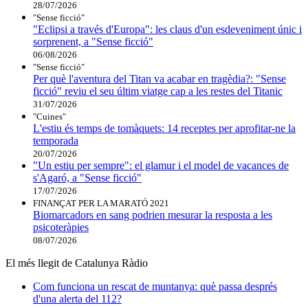
28/07/2026
"Sense ficció"
"Eclipsi a través d'Europa": les claus d'un esdeveniment únic i
sorprenent, a "Sense ficció"
06/08/2026
"Sense ficció"
Per què l'aventura del Titan va acabar en tragèdia?: "Sense
ficció" reviu el seu últim viatge cap a les restes del Titanic
31/07/2026
"Cuines"
L'estiu és temps de tomàquets: 14 receptes per aprofitar-ne la
temporada
20/07/2026
"Un estiu per sempre": el glamur i el model de vacances de
s'Agaró, a "Sense ficció"
17/07/2026
FINANÇAT PER LA MARATÓ 2021
Biomarcadors en sang podrien mesurar la resposta a les
psicoteràpies
08/07/2026
El més llegit de Catalunya Ràdio
Com funciona un rescat de muntanya: què passa després
d'una alerta del 112?