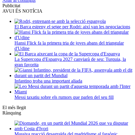
Anar al contingut
Publicitat
AVUI ÉS NOTÍCIA
El Barça estreny el setge per Rodri: així van les negociacions
Hansi Flick fa la primera tria de joves abans del triangular
d'Udine
La Supercopa d'Espanya 2027 canviarà de seu: Turquia, la
gran favorita
Infantino troba una important aliada
Messi taxatiu sobre els rumors que parlen del seu fill
El més llegit
Rànquing
Massiva reacció desagraïda del madridisme al faraònic