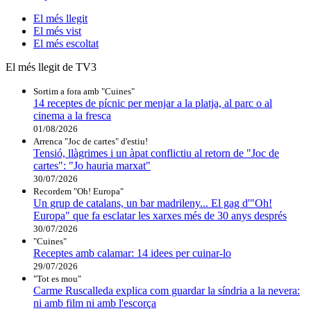
El
més llegit
El
més vist
El
més escoltat
El més llegit de TV3
Sortim a fora amb "Cuines"
14 receptes de pícnic per menjar a la platja, al parc o al
cinema a la fresca
01/08/2026
Arrenca "Joc de cartes" d'estiu!
Tensió, llàgrimes i un àpat conflictiu al retorn de "Joc de
cartes": "Jo hauria marxat"
30/07/2026
Recordem "Oh! Europa"
Un grup de catalans, un bar madrileny... El gag d'"Oh!
Europa" que fa esclatar les xarxes més de 30 anys després
30/07/2026
"Cuines"
Receptes amb calamar: 14 idees per cuinar-lo
29/07/2026
"Tot es mou"
Carme Ruscalleda explica com guardar la síndria a la nevera:
ni amb film ni amb l'escorça