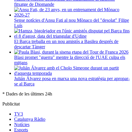
fitxatge de Diomande
Sense notícies d'Ansu Fati al nou Mònaco del "desolat" Filipe
Luís
El Barça treballa en un nou amistós a Basilea després de
descartar Tànger
Blasi promet "guerra" mentre la direcció de l'UAE culpa els
mitjans
Julián Álvarez posa en marxa una nova estratègia per apropar-
se al Barça
* Dades de les últimes 24h
Publicitat
TV3
Catalunya Ràdio
Notícies
Esports