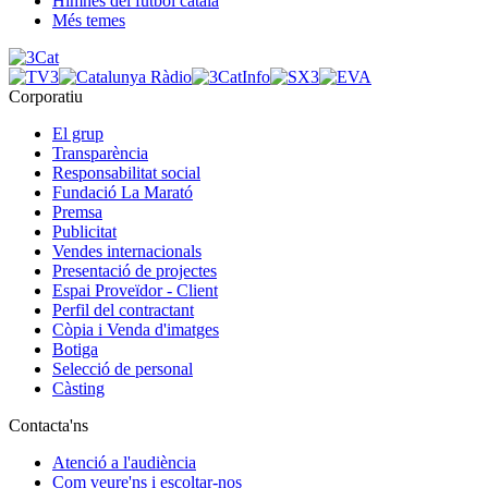
Himnes del futbol català
Més temes
Corporatiu
El grup
Transparència
Responsabilitat social
Fundació La Marató
Premsa
Publicitat
Vendes internacionals
Presentació de projectes
Espai Proveïdor - Client
Perfil del contractant
Còpia i Venda d'imatges
Botiga
Selecció de personal
Càsting
Contacta'ns
Atenció a l'audiència
Com veure'ns i escoltar-nos