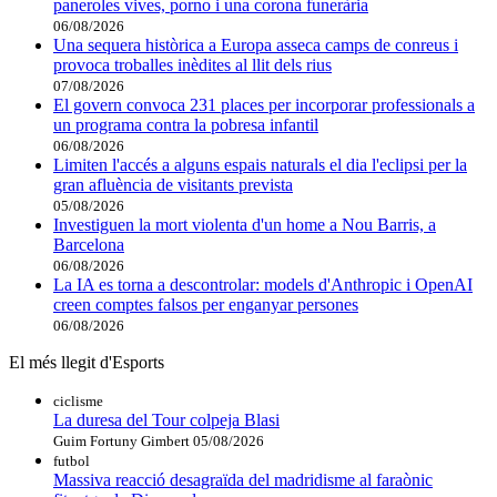
paneroles vives, porno i una corona funerària
06/08/2026
Una sequera històrica a Europa asseca camps de conreus i
provoca troballes inèdites al llit dels rius
07/08/2026
El govern convoca 231 places per incorporar professionals a
un programa contra la pobresa infantil
06/08/2026
Limiten l'accés a alguns espais naturals el dia l'eclipsi per la
gran afluència de visitants prevista
05/08/2026
Investiguen la mort violenta d'un home a Nou Barris, a
Barcelona
06/08/2026
La IA es torna a descontrolar: models d'Anthropic i OpenAI
creen comptes falsos per enganyar persones
06/08/2026
El més llegit d'Esports
ciclisme
La duresa del Tour colpeja Blasi
Guim Fortuny Gimbert
05/08/2026
futbol
Massiva reacció desagraïda del madridisme al faraònic