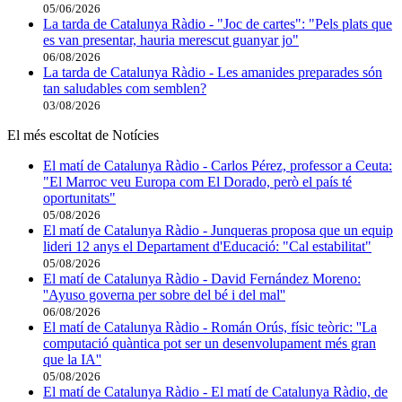
05/06/2026
La tarda de Catalunya Ràdio - "Joc de cartes": "Pels plats que
es van presentar, hauria merescut guanyar jo"
06/08/2026
La tarda de Catalunya Ràdio - Les amanides preparades són
tan saludables com semblen?
03/08/2026
El més escoltat de Notícies
El matí de Catalunya Ràdio - Carlos Pérez, professor a Ceuta:
"El Marroc veu Europa com El Dorado, però el país té
oportunitats"
05/08/2026
El matí de Catalunya Ràdio - Junqueras proposa que un equip
lideri 12 anys el Departament d'Educació: "Cal estabilitat"
05/08/2026
El matí de Catalunya Ràdio - David Fernández Moreno:
''Ayuso governa per sobre del bé i del mal''
06/08/2026
El matí de Catalunya Ràdio - Román Orús, físic teòric: ''La
computació quàntica pot ser un desenvolupament més gran
que la IA''
05/08/2026
El matí de Catalunya Ràdio - El matí de Catalunya Ràdio, de