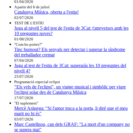
01/04/2026
A partir del 6 de juliol
Catalunya Música, oberta a l'estiu!
02/07/2026
TEST DE L'ESTIU
Juga al nivell 5 del test de l'estiu de 3Cat: t'atreveixes amb les
10 preguntes noves?
01/08/2026
"Com ho portes?"
Tinc burnout? Els senyals per detectar i superar la síndrome
del treballador cremat
07/04/2026
Juga al test de l'estiu de 3Cat: superaràs les 10 preguntes del
nivell 4?
25/07/2026
Programació especial eclipsi
"Els vels de l'eclipsi", un viatge musical i simbòlic per viure
l'eclipsi solar des de Catalunya Música
17/07/2026
"El suplement"
Mercè Arànega: "Si l'amor truca a la porta, li diré que el meu
marit no hi és"
03/07/2026
Marc Castellnou, cap dels GRAF: "La mort d'un company no
se supera mai"