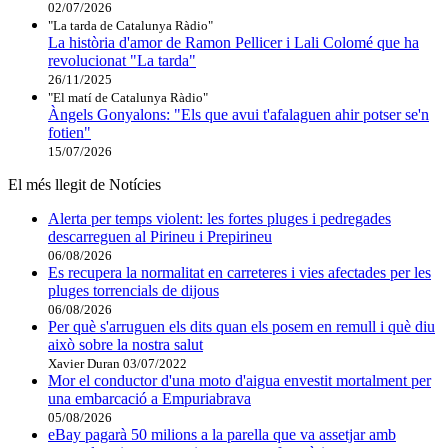
02/07/2026
"La tarda de Catalunya Ràdio"
La història d'amor de Ramon Pellicer i Lali Colomé que ha
revolucionat "La tarda"
26/11/2025
"El matí de Catalunya Ràdio"
Àngels Gonyalons: "Els que avui t'afalaguen ahir potser se'n
fotien"
15/07/2026
El més llegit de Notícies
Alerta per temps violent: les fortes pluges i pedregades
descarreguen al Pirineu i Prepirineu
06/08/2026
Es recupera la normalitat en carreteres i vies afectades per les
pluges torrencials de dijous
06/08/2026
Per què s'arruguen els dits quan els posem en remull i què diu
això sobre la nostra salut
Xavier Duran
03/07/2022
Mor el conductor d'una moto d'aigua envestit mortalment per
una embarcació a Empuriabrava
05/08/2026
eBay pagarà 50 milions a la parella que va assetjar amb