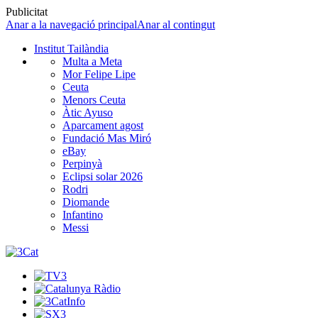
Publicitat
Anar a la navegació principal
Anar al contingut
Institut Tailàndia
Multa a Meta
Mor Felipe Lipe
Ceuta
Menors Ceuta
Àtic Ayuso
Aparcament agost
Fundació Mas Miró
eBay
Perpinyà
Eclipsi solar 2026
Rodri
Diomande
Infantino
Messi