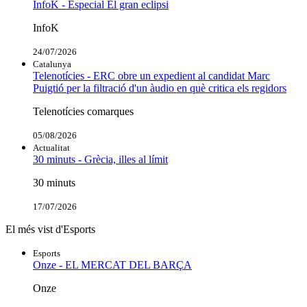
InfoK - Especial El gran eclipsi
InfoK
24/07/2026
Catalunya
Telenotícies - ERC obre un expedient al candidat Marc
Puigtió per la filtració d'un àudio en què critica els regidors
Telenotícies comarques
05/08/2026
Actualitat
30 minuts - Grècia, illes al límit
30 minuts
17/07/2026
El més vist d'Esports
Esports
Onze - EL MERCAT DEL BARÇA
Onze