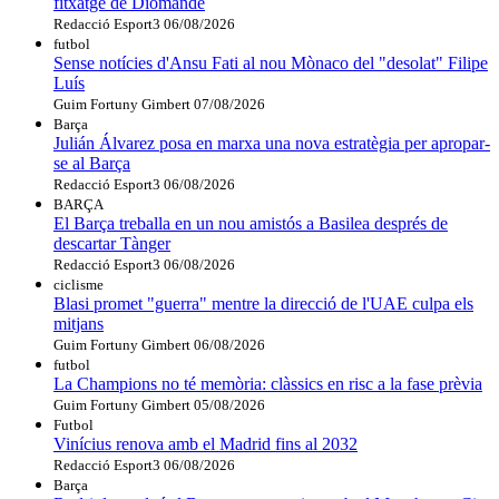
fitxatge de Diomande
Redacció Esport3
06/08/2026
futbol
Sense notícies d'Ansu Fati al nou Mònaco del "desolat" Filipe
Luís
Guim Fortuny Gimbert
07/08/2026
Barça
Julián Álvarez posa en marxa una nova estratègia per apropar-
se al Barça
Redacció Esport3
06/08/2026
BARÇA
El Barça treballa en un nou amistós a Basilea després de
descartar Tànger
Redacció Esport3
06/08/2026
ciclisme
Blasi promet "guerra" mentre la direcció de l'UAE culpa els
mitjans
Guim Fortuny Gimbert
06/08/2026
futbol
La Champions no té memòria: clàssics en risc a la fase prèvia
Guim Fortuny Gimbert
05/08/2026
Futbol
Vinícius renova amb el Madrid fins al 2032
Redacció Esport3
06/08/2026
Barça