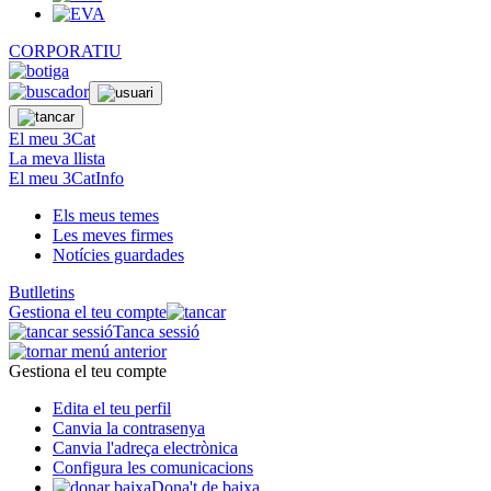
CORPORATIU
El meu 3Cat
La meva llista
El meu 3CatInfo
Els meus temes
Les meves firmes
Notícies guardades
Butlletins
Gestiona el teu compte
Tanca sessió
Gestiona el teu compte
Edita el teu perfil
Canvia la contrasenya
Canvia l'adreça electrònica
Configura les comunicacions
Dona't de baixa