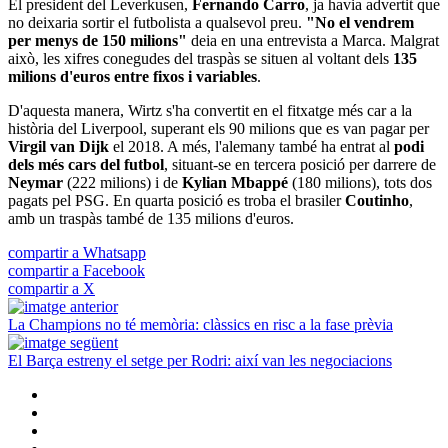
El president del Leverkusen,
Fernando Carro
, ja havia advertit que
no deixaria sortir el futbolista a qualsevol preu.
"No el vendrem
per menys de 150 milions"
deia en una entrevista a Marca. Malgrat
això, les xifres conegudes del traspàs se situen al voltant dels
135
milions d'euros entre fixos i variables
.
D'aquesta manera, Wirtz s'ha convertit en el fitxatge més car a la
història del Liverpool, superant els 90 milions que es van pagar per
Virgil van Dijk
el 2018. A més, l'alemany també ha entrat al
podi
dels més cars del futbol
, situant-se en tercera posició per darrere de
Neymar
(222 milions) i de
Kylian Mbappé
(180 milions), tots dos
pagats pel PSG. En quarta posició es troba el brasiler
Coutinho
,
amb un traspàs també de 135 milions d'euros.
compartir a Whatsapp
compartir a Facebook
compartir a X
La Champions no té memòria: clàssics en risc a la fase prèvia
El Barça estreny el setge per Rodri: així van les negociacions