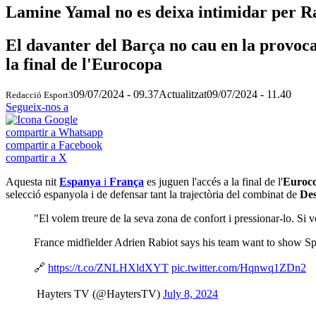
Lamine Yamal no es deixa intimidar per R
El davanter del Barça no cau en la provocac
la final de l'Eurocopa
09/07/2024 - 09.37
Actualitzat
09/07/2024 - 11.40
Redacció Esport3
Segueix-nos a
compartir a Whatsapp
compartir a Facebook
compartir a X
Aquesta nit
Espanya
i
França
es juguen l'accés a la final de l'
Euroc
selecció espanyola i de defensar tant la trajectòria del combinat de
De
"El volem treure de la seva zona de confort i pressionar-lo. Si vo
France midfielder Adrien Rabiot says his team want to show Sp
🔗
https://t.co/ZNLHXldXYT
pic.twitter.com/Hqnwq1ZDn2
 Hayters TV (@HaytersTV)
July 8, 2024