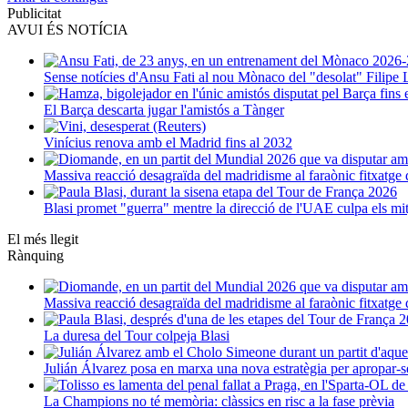
Publicitat
AVUI ÉS NOTÍCIA
Sense notícies d'Ansu Fati al nou Mònaco del "desolat" Filipe 
El Barça descarta jugar l'amistós a Tànger
Vinícius renova amb el Madrid fins al 2032
Massiva reacció desagraïda del madridisme al faraònic fitxatg
Blasi promet "guerra" mentre la direcció de l'UAE culpa els mi
El més llegit
Rànquing
Massiva reacció desagraïda del madridisme al faraònic fitxatg
La duresa del Tour colpeja Blasi
Julián Álvarez posa en marxa una nova estratègia per apropar-s
La Champions no té memòria: clàssics en risc a la fase prèvia