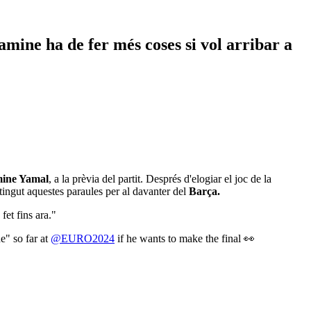
amine ha de fer més coses si vol arribar a
ine Yamal
, a la prèvia del partit. Després d'elogiar el joc de la
 tingut aquestes paraules per al davanter del
Barça.
fet fins ara."
e" so far at
@EURO2024
if he wants to make the final 👀