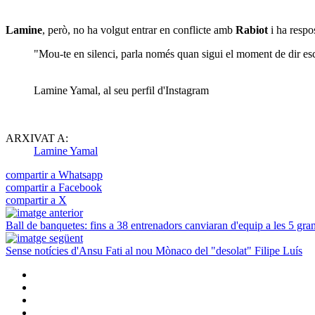
Lamine
, però, no ha volgut entrar en conflicte amb
Rabiot
i ha respo
"Mou-te en silenci, parla només quan sigui el moment de dir esc
Lamine Yamal, al seu perfil d'Instagram
ARXIVAT A:
Lamine Yamal
compartir a Whatsapp
compartir a Facebook
compartir a X
Ball de banquetes: fins a 38 entrenadors canviaran d'equip a les 5 gra
Sense notícies d'Ansu Fati al nou Mònaco del "desolat" Filipe Luís