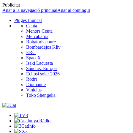
Publicitat
Anar a la navegació principal
Anar al contingut
Pluges Inuncat
Ceuta
Menors Ceuta
Mercabarna
Robatoris coure
Bombardejos Kíiv
ERC
SpaceX
Isaki Lacuesta
Sánchez Europa
Eclipsi solar 2026
Rodri
Diomande
Vinicius
Toko Shengelia