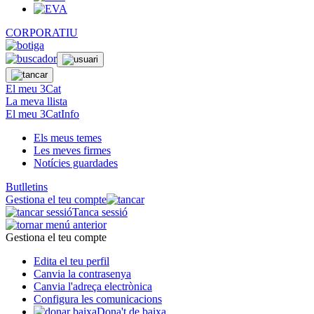
CORPORATIU
El meu 3Cat
La meva llista
El meu 3CatInfo
Els meus temes
Les meves firmes
Notícies guardades
Butlletins
Gestiona el teu compte
Tanca sessió
Gestiona el teu compte
Edita el teu perfil
Canvia la contrasenya
Canvia l'adreça electrònica
Configura les comunicacions
Dona't de baixa