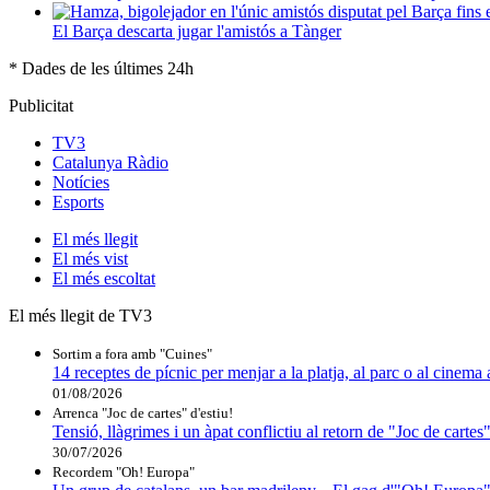
El Barça descarta jugar l'amistós a Tànger
* Dades de les últimes 24h
Publicitat
TV3
Catalunya Ràdio
Notícies
Esports
El
més llegit
El
més vist
El
més escoltat
El més llegit de TV3
Sortim a fora amb "Cuines"
14 receptes de pícnic per menjar a la platja, al parc o al cinema 
01/08/2026
Arrenca "Joc de cartes" d'estiu!
Tensió, llàgrimes i un àpat conflictiu al retorn de "Joc de cartes
30/07/2026
Recordem "Oh! Europa"