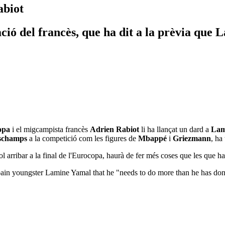
abiot
ió del francès, que ha dit a la prèvia que L
opa
i el migcampista francès
Adrien Rabiot
li ha llançat un dard a
Lam
schamps
a la competició com les figures de
Mbappé
i
Griezmann
, ha
l arribar a la final de l'Eurocopa, haurà de fer més coses que les que ha 
ain youngster Lamine Yamal that he "needs to do more than he has don