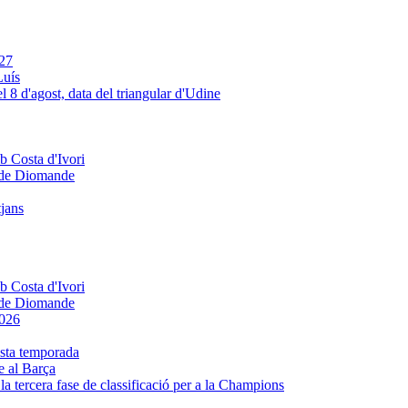
Luís
e de Diomande
tjans
e de Diomande
e al Barça