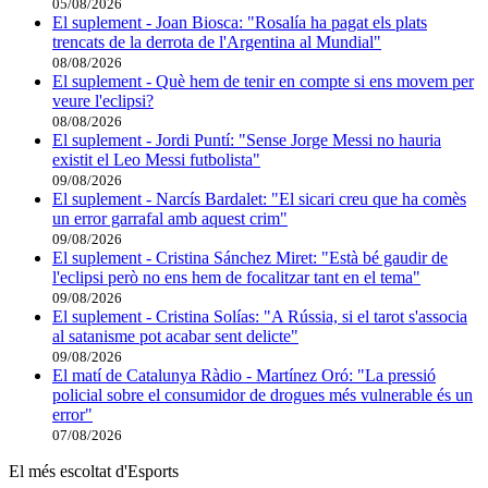
05/08/2026
El suplement - Joan Biosca: "Rosalía ha pagat els plats
trencats de la derrota de l'Argentina al Mundial"
08/08/2026
El suplement - Què hem de tenir en compte si ens movem per
veure l'eclipsi?
08/08/2026
El suplement - Jordi Puntí: "Sense Jorge Messi no hauria
existit el Leo Messi futbolista"
09/08/2026
El suplement - Narcís Bardalet: "El sicari creu que ha comès
un error garrafal amb aquest crim"
09/08/2026
El suplement - Cristina Sánchez Miret: "Està bé gaudir de
l'eclipsi però no ens hem de focalitzar tant en el tema"
09/08/2026
El suplement - Cristina Solías: "A Rússia, si el tarot s'associa
al satanisme pot acabar sent delicte"
09/08/2026
El matí de Catalunya Ràdio - Martínez Oró: "La pressió
policial sobre el consumidor de drogues més vulnerable és un
error"
07/08/2026
El més escoltat d'Esports