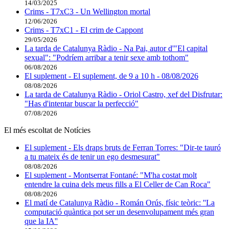
14/03/2025
Crims - T7xC3 - Un Wellington mortal
12/06/2026
Crims - T7xC1 - El crim de Cappont
29/05/2026
La tarda de Catalunya Ràdio - Na Pai, autor d'"El capital
sexual": "Podríem arribar a tenir sexe amb tothom"
06/08/2026
El suplement - El suplement, de 9 a 10 h - 08/08/2026
08/08/2026
La tarda de Catalunya Ràdio - Oriol Castro, xef del Disfrutar:
"Has d'intentar buscar la perfecció"
07/08/2026
El més escoltat de Notícies
El suplement - Els draps bruts de Ferran Torres: "Dir-te tauró
a tu mateix és de tenir un ego desmesurat"
08/08/2026
El suplement - Montserrat Fontané: "M'ha costat molt
entendre la cuina dels meus fills a El Celler de Can Roca"
08/08/2026
El matí de Catalunya Ràdio - Román Orús, físic teòric: ''La
computació quàntica pot ser un desenvolupament més gran
que la IA''