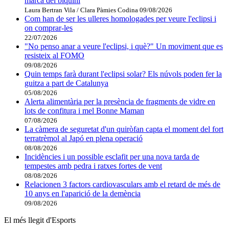
marca del biquini
Laura Bertran Vila / Clara Pàmies Codina
09/08/2026
Com han de ser les ulleres homologades per veure l'eclipsi i
on comprar-les
22/07/2026
"No penso anar a veure l'eclipsi, i què?" Un moviment que es
resisteix al FOMO
09/08/2026
Quin temps farà durant l'eclipsi solar? Els núvols poden fer la
guitza a part de Catalunya
05/08/2026
Alerta alimentària per la presència de fragments de vidre en
lots de confitura i mel Bonne Maman
07/08/2026
La càmera de seguretat d'un quiròfan capta el moment del fort
terratrèmol al Japó en plena operació
08/08/2026
Incidències i un possible esclafit per una nova tarda de
tempestes amb pedra i ratxes fortes de vent
08/08/2026
Relacionen 3 factors cardiovasculars amb el retard de més de
10 anys en l'aparició de la demència
09/08/2026
El més llegit d'Esports