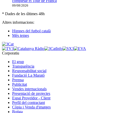
completar el Tour de França
09/08/2026
* Dades de les últimes 48h
Altres informacions:
Himnes del futbol català
Més temes
Corporatiu
El grup
Transparència
Responsabilitat social
Fundació La Marató
Premsa
Publicitat
Vendes internacionals
Presentació de projectes
Espai Proveïdor - Client
Perfil del contractant
Còpia i Venda d'imatges
Botiga