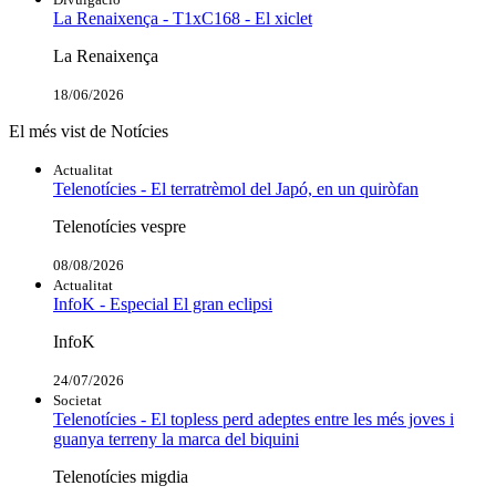
La Renaixença - T1xC168 - El xiclet
La Renaixença
18/06/2026
El més vist de Notícies
Actualitat
Telenotícies - El terratrèmol del Japó, en un quiròfan
Telenotícies vespre
08/08/2026
Actualitat
InfoK - Especial El gran eclipsi
InfoK
24/07/2026
Societat
Telenotícies - El topless perd adeptes entre les més joves i
guanya terreny la marca del biquini
Telenotícies migdia