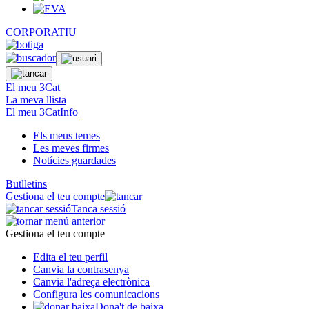
CORPORATIU
El meu 3Cat
La meva llista
El meu 3CatInfo
Els meus temes
Les meves firmes
Notícies guardades
Butlletins
Gestiona el teu compte
Tanca sessió
Gestiona el teu compte
Edita el teu perfil
Canvia la contrasenya
Canvia l'adreça electrònica
Configura les comunicacions
Dona't de baixa