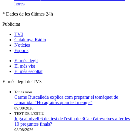
hores
* Dades de les últimes 24h
Publicitat
TV3
Catalunya Ràdio
Notícies
Esports
El
més llegit
El
més vist
El
més escoltat
El més llegit de TV3
Tot es mou
Carme Ruscalleda explica com preparar el tomàquet de
l'amanida: "Ho agrairàs quan te'l mengis"
09/08/2026
TEST DE L'ESTIU
Juga al nivell 6 del test de l'estiu de 3Cat: t'atreveixes a fer les
10 preguntes finals?
08/08/2026