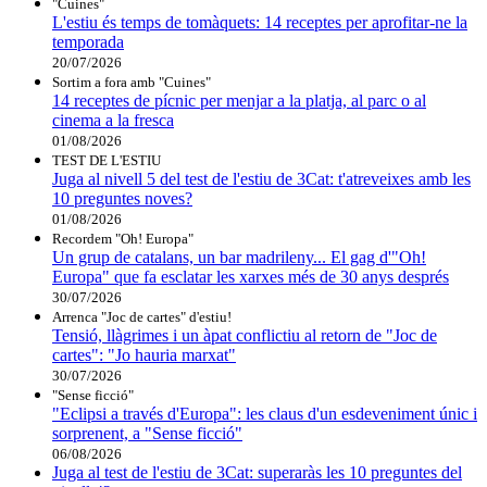
"Cuines"
L'estiu és temps de tomàquets: 14 receptes per aprofitar-ne la
temporada
20/07/2026
Sortim a fora amb "Cuines"
14 receptes de pícnic per menjar a la platja, al parc o al
cinema a la fresca
01/08/2026
TEST DE L'ESTIU
Juga al nivell 5 del test de l'estiu de 3Cat: t'atreveixes amb les
10 preguntes noves?
01/08/2026
Recordem "Oh! Europa"
Un grup de catalans, un bar madrileny... El gag d'"Oh!
Europa" que fa esclatar les xarxes més de 30 anys després
30/07/2026
Arrenca "Joc de cartes" d'estiu!
Tensió, llàgrimes i un àpat conflictiu al retorn de "Joc de
cartes": "Jo hauria marxat"
30/07/2026
"Sense ficció"
"Eclipsi a través d'Europa": les claus d'un esdeveniment únic i
sorprenent, a "Sense ficció"
06/08/2026
Juga al test de l'estiu de 3Cat: superaràs les 10 preguntes del