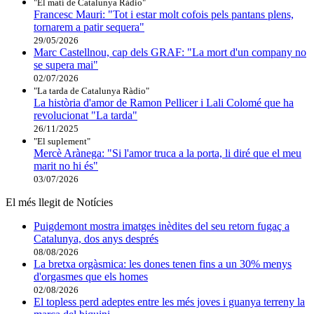
"El matí de Catalunya Ràdio"
Francesc Mauri: "Tot i estar molt cofois pels pantans plens,
tornarem a patir sequera"
29/05/2026
Marc Castellnou, cap dels GRAF: "La mort d'un company no
se supera mai"
02/07/2026
"La tarda de Catalunya Ràdio"
La història d'amor de Ramon Pellicer i Lali Colomé que ha
revolucionat "La tarda"
26/11/2025
"El suplement"
Mercè Arànega: "Si l'amor truca a la porta, li diré que el meu
marit no hi és"
03/07/2026
El més llegit de Notícies
Puigdemont mostra imatges inèdites del seu retorn fugaç a
Catalunya, dos anys després
08/08/2026
La bretxa orgàsmica: les dones tenen fins a un 30% menys
d'orgasmes que els homes
02/08/2026
El topless perd adeptes entre les més joves i guanya terreny la