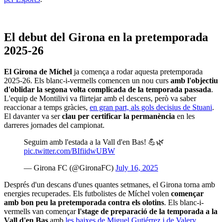
El debut del Girona en la pretemporada
2025-26
El Girona de Míchel
ja comença a rodar aquesta pretemporada
2025-26. Els blanc-i-vermells comencen un nou curs
amb l'objectiu
d'oblidar la segona volta complicada de la temporada passada
.
L'equip de Montilivi va flirtejar amb el descens, però va saber
reaccionar a temps gràcies,
en gran part, als gols decisius de Stuani
.
El davanter va ser
clau per certificar la permanència
en les
darreres jornades del campionat.
Seguim amb l'estada a la Vall d'en Bas! 💪🌿
pic.twitter.com/BIfiidwUBW
— Girona FC (@GironaFC)
July 16, 2025
Després d'un descans d'unes quantes setmanes, el Girona torna amb
energies recuperades. Els futbolistes de Míchel volen
començar
amb bon peu la pretemporada contra els olotins
. Els blanc-i-
vermells van començar
l'stage de preparació de la temporada a la
Vall d'en Bas
amb
les baixes de Miguel Gutiérrez i de Valery