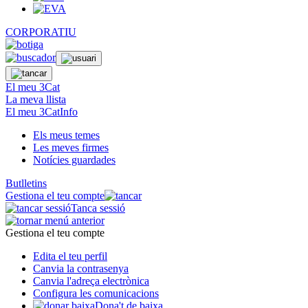
CORPORATIU
El meu 3Cat
La meva llista
El meu 3CatInfo
Els meus temes
Les meves firmes
Notícies guardades
Butlletins
Gestiona el teu compte
Tanca sessió
Gestiona el teu compte
Edita el teu perfil
Canvia la contrasenya
Canvia l'adreça electrònica
Configura les comunicacions
Dona't de baixa