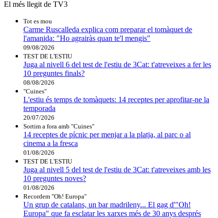
El més llegit de TV3
Tot es mou
Carme Ruscalleda explica com preparar el tomàquet de
l'amanida: "Ho agrairàs quan te'l mengis"
09/08/2026
TEST DE L'ESTIU
Juga al nivell 6 del test de l'estiu de 3Cat: t'atreveixes a fer les
10 preguntes finals?
08/08/2026
"Cuines"
L'estiu és temps de tomàquets: 14 receptes per aprofitar-ne la
temporada
20/07/2026
Sortim a fora amb "Cuines"
14 receptes de pícnic per menjar a la platja, al parc o al
cinema a la fresca
01/08/2026
TEST DE L'ESTIU
Juga al nivell 5 del test de l'estiu de 3Cat: t'atreveixes amb les
10 preguntes noves?
01/08/2026
Recordem "Oh! Europa"
Un grup de catalans, un bar madrileny... El gag d'"Oh!
Europa" que fa esclatar les xarxes més de 30 anys després