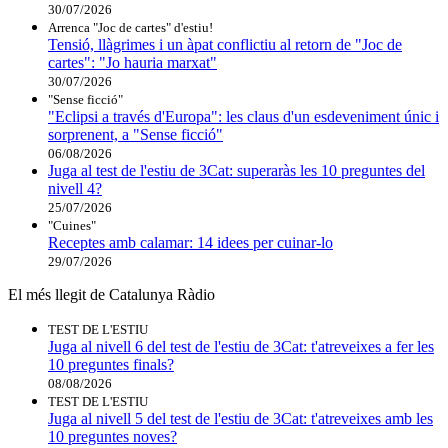
30/07/2026
Arrenca "Joc de cartes" d'estiu!
Tensió, llàgrimes i un àpat conflictiu al retorn de "Joc de
cartes": "Jo hauria marxat"
30/07/2026
"Sense ficció"
"Eclipsi a través d'Europa": les claus d'un esdeveniment únic i
sorprenent, a "Sense ficció"
06/08/2026
Juga al test de l'estiu de 3Cat: superaràs les 10 preguntes del
nivell 4?
25/07/2026
"Cuines"
Receptes amb calamar: 14 idees per cuinar-lo
29/07/2026
El més llegit de Catalunya Ràdio
TEST DE L'ESTIU
Juga al nivell 6 del test de l'estiu de 3Cat: t'atreveixes a fer les
10 preguntes finals?
08/08/2026
TEST DE L'ESTIU
Juga al nivell 5 del test de l'estiu de 3Cat: t'atreveixes amb les
10 preguntes noves?