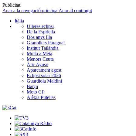
Publicitat
Anar a la navegació principal
Anar al contingut
Itàlia
Ulleres eclipsi
De la Espriella
Dos anys Illa
Granollers Paraguai
Institut Tailàndia
Multa a Meta
Menors Ceuta
Àtic Ayuso
Aparcament agost
Eclipsi solar 2026
Guardiola Maldini
Barça
Moto GP
Alèxia Putellas