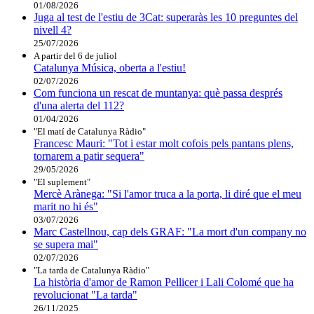
01/08/2026
Juga al test de l'estiu de 3Cat: superaràs les 10 preguntes del
nivell 4?
25/07/2026
A partir del 6 de juliol
Catalunya Música, oberta a l'estiu!
02/07/2026
Com funciona un rescat de muntanya: què passa després
d'una alerta del 112?
01/04/2026
"El matí de Catalunya Ràdio"
Francesc Mauri: "Tot i estar molt cofois pels pantans plens,
tornarem a patir sequera"
29/05/2026
"El suplement"
Mercè Arànega: "Si l'amor truca a la porta, li diré que el meu
marit no hi és"
03/07/2026
Marc Castellnou, cap dels GRAF: "La mort d'un company no
se supera mai"
02/07/2026
"La tarda de Catalunya Ràdio"
La història d'amor de Ramon Pellicer i Lali Colomé que ha
revolucionat "La tarda"
26/11/2025