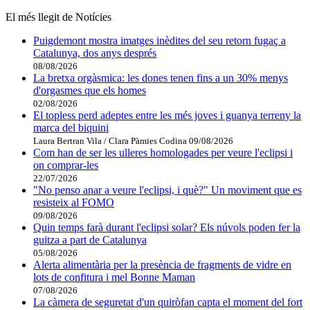
El més llegit de Notícies
Puigdemont mostra imatges inèdites del seu retorn fugaç a
Catalunya, dos anys després
08/08/2026
La bretxa orgàsmica: les dones tenen fins a un 30% menys
d'orgasmes que els homes
02/08/2026
El topless perd adeptes entre les més joves i guanya terreny la
marca del biquini
Laura Bertran Vila / Clara Pàmies Codina
09/08/2026
Com han de ser les ulleres homologades per veure l'eclipsi i
on comprar-les
22/07/2026
"No penso anar a veure l'eclipsi, i què?" Un moviment que es
resisteix al FOMO
09/08/2026
Quin temps farà durant l'eclipsi solar? Els núvols poden fer la
guitza a part de Catalunya
05/08/2026
Alerta alimentària per la presència de fragments de vidre en
lots de confitura i mel Bonne Maman
07/08/2026
La càmera de seguretat d'un quiròfan capta el moment del fort