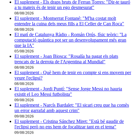
El suplement - Els draps bruts de Ferran Torres: "Dir-te tauró
a tu mateix és de tenir un ego desmesurat"
08/08/2026
El suplement - Montserrat Fontané: "M'ha costat molt
entendre la cuina dels meus fills a El Celler de Can Roca"
08/08/2026
El matí de Catalunya Ràdio - Román Orús, físic teòric: ''La
computació quàntica pot ser un desenvolupament més gran
que la IA''
05/08/2026
El suplement - Joan Biosca: "Rosalía ha pagat els plats
trencats de la derrota de l'Argentina al Mundial"
08/08/2026
El suplement - Què hem de tenir en compte si ens movem per
veure l'eclipsi?
08/08/2026
El suplement - Jordi Puntí: "Sense Jorge Messi no hauria
existit el Leo Messi futbolista"
09/08/2026
El suplement - Narcís Bardalet: "El sicari creu que ha comès
un error garrafal amb aquest crim"
09/08/2026
El suplement - Cristina Sánchez Miret: "Està bé gaudir de
l'eclipsi però no ens hem de focalitzar tant en el tema"
09/08/2026