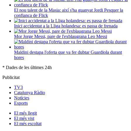
El nou talent de la Masia: així s'ha guanyat Jordi Pesquer la
confiança de Flick
Inici accidentat a la Lliga holandesa: es passa de frenada
Mor Jorge Messi, pare de l'exblaugrana Leo Messi
Maldini destapa l'oferta que va fer dubtar Guardiola durant
hores
* Dades de les últimes 24h
Publicitat
TV3
Catalunya Ràdio
Notícies
Esports
El
més llegit
El
més vist
El
més escoltat