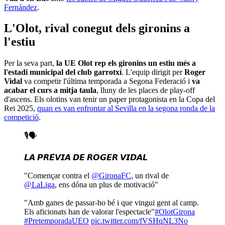
Fernández
.
L'Olot, rival conegut dels gironins a
l'estiu
Per la seva part,
la UE Olot rep els gironins un estiu més a
l'estadi municipal del club garrotxí
. L'equip dirigit per
Roger
Vidal
va competir l'última temporada a Segona Federació i
va
acabar el curs a mitja taula
, lluny de les places de play-off
d'ascens. Els olotins van tenir un paper protagonista en la Copa del
Rei 2025,
quan es van enfrontar al Sevilla en la segona ronda de la
competició
.
🎙️🗣️
𝙇𝘼 𝙋𝙍𝙀̀𝙑𝙄𝘼 𝘿𝙀 𝙍𝙊𝙂𝙀𝙍 𝙑𝙄𝘿𝘼𝙇
"Començar contra el
@GironaFC
, un rival de
@LaLiga
, ens dóna un plus de motivació"
"Amb ganes de passar-ho bé i que vingui gent al camp.
Els aficionats han de valorar l'espectacle"
#OlotGirona
#PretemporadaUEO
pic.twitter.com/fVSHqNL3No