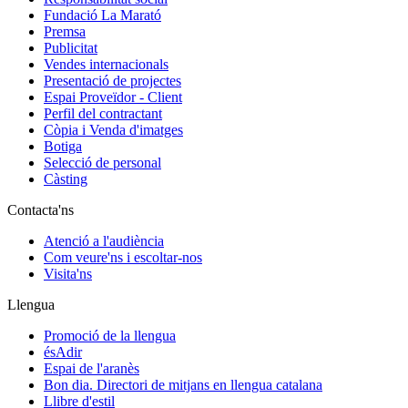
Fundació La Marató
Premsa
Publicitat
Vendes internacionals
Presentació de projectes
Espai Proveïdor - Client
Perfil del contractant
Còpia i Venda d'imatges
Botiga
Selecció de personal
Càsting
Contacta'ns
Atenció a l'audiència
Com veure'ns i escoltar-nos
Visita'ns
Llengua
Promoció de la llengua
ésAdir
Espai de l'aranès
Bon dia. Directori de mitjans en llengua catalana
Llibre d'estil