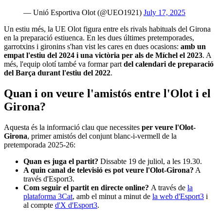
— Unió Esportiva Olot (@UEO1921)
July 17, 2025
Un estiu més, la UE Olot figura entre els rivals habituals del Girona
en la preparació estiuenca. En les dues últimes pretemporades,
garrotxins i gironins s'han vist les cares en dues ocasions:
amb un
empat l'estiu del 2024 i una victòria per als de Míchel el 2023
. A
més, l'equip olotí també va formar part
del calendari de preparació
del Barça durant l'estiu del 2022
.
Quan i on veure l'amistós entre l'Olot i el
Girona?
Aquesta és la informació clau que necessites
per veure l'Olot-
Girona
, primer amistós del conjunt blanc-i-vermell de la
pretemporada 2025-26:
Quan es juga el partit?
Dissabte 19 de juliol, a les 19.30.
A quin canal de televisió es pot veure l'Olot-Girona?
A
través d'Esport3.
Com seguir el partit en directe online?
A través de
la
plataforma 3Cat
, amb el minut a minut de
la web d'Esport3
i
al compte
d'X d'Esport3
.