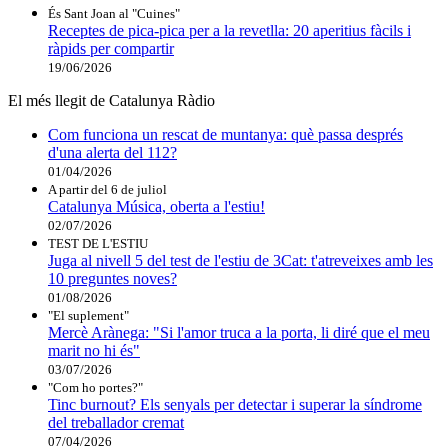
És Sant Joan al "Cuines"
Receptes de pica-pica per a la revetlla: 20 aperitius fàcils i
ràpids per compartir
19/06/2026
El més llegit de Catalunya Ràdio
Com funciona un rescat de muntanya: què passa després
d'una alerta del 112?
01/04/2026
A partir del 6 de juliol
Catalunya Música, oberta a l'estiu!
02/07/2026
TEST DE L'ESTIU
Juga al nivell 5 del test de l'estiu de 3Cat: t'atreveixes amb les
10 preguntes noves?
01/08/2026
"El suplement"
Mercè Arànega: "Si l'amor truca a la porta, li diré que el meu
marit no hi és"
03/07/2026
"Com ho portes?"
Tinc burnout? Els senyals per detectar i superar la síndrome
del treballador cremat
07/04/2026