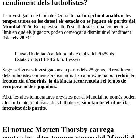
rendiment dels futbolistes?
La investigació de Climate Central tenia
l'objectiu d'analitzar les
temperatures en les dates i els estadis on es juguen els partits del
Mundial 2026
. En aquest sentit, l'estudi destaca una temperatura
límit en què els jugadors poden començar a disminuir el rendiment
físic:
els 28 °C
.
Pausa d'hidratació al Mundial de clubs del 2025 als
Estats Units (EFE/Erik S. Lesser)
Segons diverses investigacions, a partir dels 28 graus, el rendiment
dels futbolistes comença a disminuir. La calor extrema pot
reduir la
freqüència d'esprints, la distància recorreguda i el temps de
recuperació dels jugadors
.
Així, les altes temperatures previstes per al Mundial no només poden
afectar la integritat física dels futbolistes,
sinó també el ritme i la
intensitat dels partits.
El noruec Morten Thorsby carrega
contra les altes temperatures del Mundial