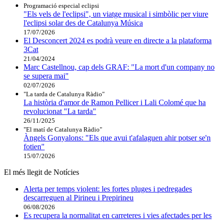
Programació especial eclipsi
"Els vels de l'eclipsi", un viatge musical i simbòlic per viure
l'eclipsi solar des de Catalunya Música
17/07/2026
El Desconcert 2024 es podrà veure en directe a la plataforma
3Cat
21/04/2024
Marc Castellnou, cap dels GRAF: "La mort d'un company no
se supera mai"
02/07/2026
"La tarda de Catalunya Ràdio"
La història d'amor de Ramon Pellicer i Lali Colomé que ha
revolucionat "La tarda"
26/11/2025
"El matí de Catalunya Ràdio"
Àngels Gonyalons: "Els que avui t'afalaguen ahir potser se'n
fotien"
15/07/2026
El més llegit de Notícies
Alerta per temps violent: les fortes pluges i pedregades
descarreguen al Pirineu i Prepirineu
06/08/2026
Es recupera la normalitat en carreteres i vies afectades per les