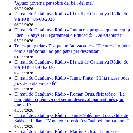
''Ayuso governa per sobre del bé i del mal''
06/08/2026
El matí de Catalunya Ràdio - El matí de Catalunya Ràdio, de
9 a 10 h - 06/08/2026
06/08/2026
El matí de Catalunya Ràdio - Junqueras proposa que un equip
lideri 12 anys el Departament d'Educació: "Cal estabilitat"
05/08/2026
Tot es pot parlar - Els que no fan vacances: "Facturo el mínim
com a autònoma i no puc parar per descansar"
01/08/2026
El matí de Catalunya Ràdio - El matí de Catalunya Ràdio, de
9 a 10 h - 07/08/2026
07/08/2026
El matí de Catalunya Ràdio - Jaume Prats: "Hi ha massa pocs
jocs de taula en català"
06/08/2026
El matí de Catalunya Ràdio - Román Orús, físic teòric: ''La
computació quàntica pot ser un desenvolupament més gran
que la IA''
05/08/2026
El matí de Catalunya Ràdio - Jaume Solé, tinent d'alcaldia de
Salàs de Pallars: "Vam tenir oposició veïnal pel porta a porta"
07/08/2026
El matí de Catalunya Ràdio - Martínez Oró: "La pressió