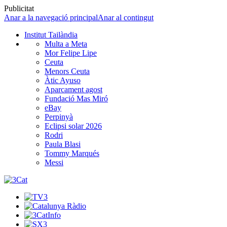
Publicitat
Anar a la navegació principal
Anar al contingut
Institut Tailàndia
Multa a Meta
Mor Felipe Lipe
Ceuta
Menors Ceuta
Àtic Ayuso
Aparcament agost
Fundació Mas Miró
eBay
Perpinyà
Eclipsi solar 2026
Rodri
Paula Blasi
Tommy Marqués
Messi