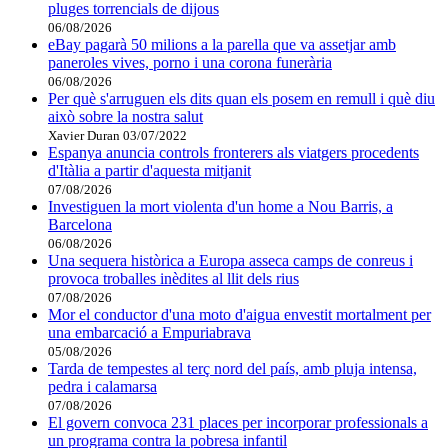
pluges torrencials de dijous
06/08/2026
eBay pagarà 50 milions a la parella que va assetjar amb
paneroles vives, porno i una corona funerària
06/08/2026
Per què s'arruguen els dits quan els posem en remull i què diu
això sobre la nostra salut
Xavier Duran
03/07/2022
Espanya anuncia controls fronterers als viatgers procedents
d'Itàlia a partir d'aquesta mitjanit
07/08/2026
Investiguen la mort violenta d'un home a Nou Barris, a
Barcelona
06/08/2026
Una sequera històrica a Europa asseca camps de conreus i
provoca troballes inèdites al llit dels rius
07/08/2026
Mor el conductor d'una moto d'aigua envestit mortalment per
una embarcació a Empuriabrava
05/08/2026
Tarda de tempestes al terç nord del país, amb pluja intensa,
pedra i calamarsa
07/08/2026
El govern convoca 231 places per incorporar professionals a
un programa contra la pobresa infantil