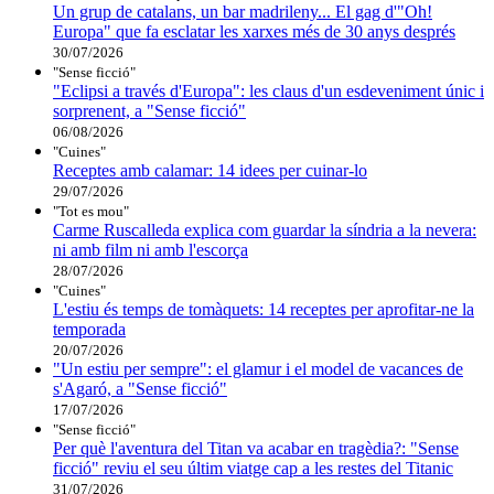
Un grup de catalans, un bar madrileny... El gag d'"Oh!
Europa" que fa esclatar les xarxes més de 30 anys després
30/07/2026
"Sense ficció"
"Eclipsi a través d'Europa": les claus d'un esdeveniment únic i
sorprenent, a "Sense ficció"
06/08/2026
"Cuines"
Receptes amb calamar: 14 idees per cuinar-lo
29/07/2026
"Tot es mou"
Carme Ruscalleda explica com guardar la síndria a la nevera:
ni amb film ni amb l'escorça
28/07/2026
"Cuines"
L'estiu és temps de tomàquets: 14 receptes per aprofitar-ne la
temporada
20/07/2026
"Un estiu per sempre": el glamur i el model de vacances de
s'Agaró, a "Sense ficció"
17/07/2026
"Sense ficció"
Per què l'aventura del Titan va acabar en tragèdia?: "Sense
ficció" reviu el seu últim viatge cap a les restes del Titanic
31/07/2026