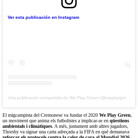
Ver esta publicación en Instagram
Una publicación compartida de We Play Green (@weplaygreen_)
El migcampista del Cremonese va fundar el 2020
We Play Green
,
un moviment que anima els futbolistes a implicar-se en
qüestions
ambientals i climàtiques
. A més, juntament amb altres jugadors,
Thorsby va signar una carta adreçada a la FIFA en què demanava
reforçar els protocols contra la calor de cara al Mundial 2026
.