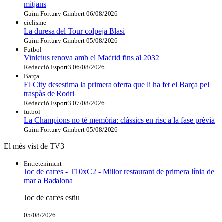
mitjans
Guim Fortuny Gimbert
06/08/2026
ciclisme
La duresa del Tour colpeja Blasi
Guim Fortuny Gimbert
05/08/2026
Futbol
Vinícius renova amb el Madrid fins al 2032
Redacció Esport3
06/08/2026
Barça
El City desestima la primera oferta que li ha fet el Barça pel
traspàs de Rodri
Redacció Esport3
07/08/2026
futbol
La Champions no té memòria: clàssics en risc a la fase prèvia
Guim Fortuny Gimbert
05/08/2026
El més vist de TV3
Entreteniment
Joc de cartes - T10xC2 - Millor restaurant de primera línia de
mar a Badalona
Joc de cartes estiu
05/08/2026