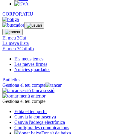
CORPORATIU
El meu 3Cat
La meva llista
El meu 3CatInfo
Els meus temes
Les meves firmes
Notícies guardades
Butlletins
Gestiona el teu compte
Tanca sessió
Gestiona el teu compte
Edita el teu perfil
Canvia la contrasenya
Canvia l'adreça electrònica
Configura les comunicacions
Dona't de baixa