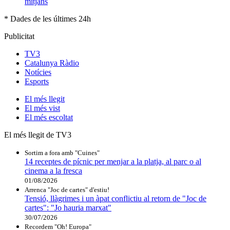
mitjans
* Dades de les últimes 24h
Publicitat
TV3
Catalunya Ràdio
Notícies
Esports
El
més llegit
El
més vist
El
més escoltat
El més llegit de TV3
Sortim a fora amb "Cuines"
14 receptes de pícnic per menjar a la platja, al parc o al
cinema a la fresca
01/08/2026
Arrenca "Joc de cartes" d'estiu!
Tensió, llàgrimes i un àpat conflictiu al retorn de "Joc de
cartes": "Jo hauria marxat"
30/07/2026
Recordem "Oh! Europa"