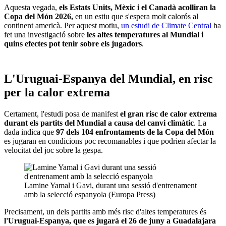
Aquesta vegada,
els Estats Units, Mèxic i el Canadà acolliran la
Copa del Món 2026,
en un estiu que s'espera molt calorós al
continent americà. Per aquest motiu,
un estudi de Climate Central
ha
fet una investigació sobre
les altes temperatures al Mundial i
quins efectes pot tenir sobre els jugadors
.
L'Uruguai-Espanya del Mundial, en risc
per la calor extrema
Certament, l'estudi posa de manifest
el gran risc de calor extrema
durant els partits del Mundial a causa del canvi climàtic
. La
dada indica que
97 dels 104 enfrontaments de la Copa del Món
es jugaran en condicions poc recomanables i que podrien afectar la
velocitat del joc sobre la gespa.
Lamine Yamal i Gavi, durant una sessió d'entrenament
amb la selecció espanyola (Europa Press)
Precisament, un dels partits amb més risc d'altes temperatures és
l'Uruguai-Espanya, que es jugarà el 26 de juny a Guadalajara