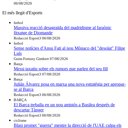
06/08/2026
El més llegit d'Esports
futbol
Massiva reacció desagraïda del madridisme al faraònic
fitxatge de Diomande
Redacció Esport3
06/08/2026
futbol
Sense notícies d'Ansu Fati al nou Mònaco del "desolat" Filipe
Luís
Guim Fortuny Gimbert
07/08/2026
Barça
Messi taxatiu sobre els rumors que parlen del seu fill
Redacció Esport3
07/08/2026
Barça
Julián Álvarez posa en marxa una nova estratègia per apropar-
se al Barça
Redacció Esport3
06/08/2026
BARÇA
El Barça treballa en un nou amistós a Basilea després de
descartar Tànger
Redacció Esport3
06/08/2026
ciclisme
Blasi promet "guerra" mentre la direcció de l'UAE culpa els