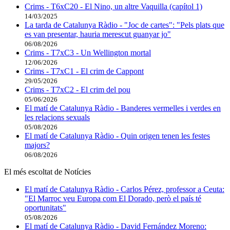
Crims - T6xC20 - El Nino, un altre Vaquilla (capítol 1)
14/03/2025
La tarda de Catalunya Ràdio - "Joc de cartes": "Pels plats que
es van presentar, hauria merescut guanyar jo"
06/08/2026
Crims - T7xC3 - Un Wellington mortal
12/06/2026
Crims - T7xC1 - El crim de Cappont
29/05/2026
Crims - T7xC2 - El crim del pou
05/06/2026
El matí de Catalunya Ràdio - Banderes vermelles i verdes en
les relacions sexuals
05/08/2026
El matí de Catalunya Ràdio - Quin origen tenen les festes
majors?
06/08/2026
El més escoltat de Notícies
El matí de Catalunya Ràdio - Carlos Pérez, professor a Ceuta:
"El Marroc veu Europa com El Dorado, però el país té
oportunitats"
05/08/2026
El matí de Catalunya Ràdio - David Fernández Moreno: