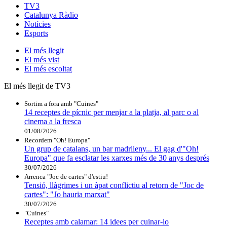
TV3
Catalunya Ràdio
Notícies
Esports
El
més llegit
El
més vist
El
més escoltat
El més llegit de TV3
Sortim a fora amb "Cuines"
14 receptes de pícnic per menjar a la platja, al parc o al
cinema a la fresca
01/08/2026
Recordem "Oh! Europa"
Un grup de catalans, un bar madrileny... El gag d'"Oh!
Europa" que fa esclatar les xarxes més de 30 anys després
30/07/2026
Arrenca "Joc de cartes" d'estiu!
Tensió, llàgrimes i un àpat conflictiu al retorn de "Joc de
cartes": "Jo hauria marxat"
30/07/2026
"Cuines"
Receptes amb calamar: 14 idees per cuinar-lo