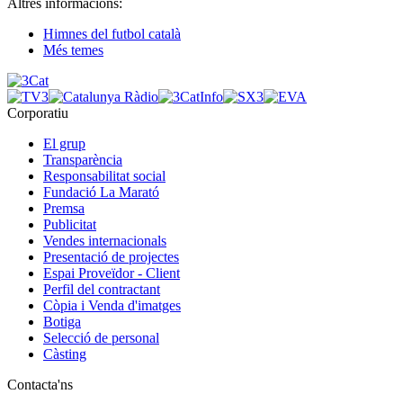
Altres informacions:
Himnes del futbol català
Més temes
Corporatiu
El grup
Transparència
Responsabilitat social
Fundació La Marató
Premsa
Publicitat
Vendes internacionals
Presentació de projectes
Espai Proveïdor - Client
Perfil del contractant
Còpia i Venda d'imatges
Botiga
Selecció de personal
Càsting
Contacta'ns