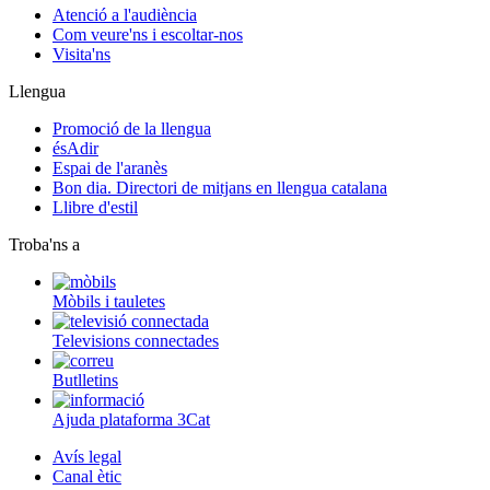
Atenció a l'audiència
Com veure'ns i escoltar-nos
Visita'ns
Llengua
Promoció de la llengua
ésAdir
Espai de l'aranès
Bon dia. Directori de mitjans en llengua catalana
Llibre d'estil
Troba'ns a
Mòbils i tauletes
Televisions connectades
Butlletins
Ajuda plataforma 3Cat
Avís legal
Canal ètic