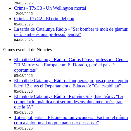
29/05/2026
Crims - T7xC3 - Un Wellington mortal
12/06/2026
Crims - T7xC2 - El crim del pou
05/06/2026
La tarda de Catalunya Ràdio - "Ser bomber té molt de glamur,
però també és una professió penosa"
04/08/2026
El més escoltat de Notícies
El matí de Catalunya Ràdio - Carlos Pérez, professor a Ceuta:
"El Marroc veu Europa com El Dorado, però el país té
oportunitats"
05/08/2026
El matí de Catalunya Ràdio - Junqueras proposa que un equip
lideri 12 anys el Departament d'Educació: "Cal estabilitat"
05/08/2026
El matí de Catalunya Ràdio - Román Orús, físic teòric: ''La
computació quàntica pot ser un desenvolupament més gran
que la IA''
05/08/2026
Tot es pot parlar - Els que no fan vacances: "Facturo el mínim
com a autònoma i no puc parar per descansar"
01/08/2026