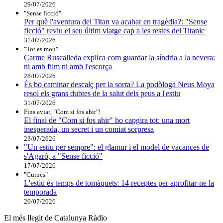
29/07/2026
"Sense ficció"
Per què l'aventura del Titan va acabar en tragèdia?: "Sense
ficció" reviu el seu últim viatge cap a les restes del Titanic
31/07/2026
"Tot es mou"
Carme Ruscalleda explica com guardar la síndria a la nevera:
ni amb film ni amb l'escorça
28/07/2026
És bo caminar descalç per la sorra? La podòloga Neus Moya
resol els grans dubtes de la salut dels peus a l'estiu
31/07/2026
Fins aviat, "Com si fos ahir"!
El final de "Com si fos ahir" ho capgira tot: una mort
inesperada, un secret i un comiat sorpresa
23/07/2026
"Un estiu per sempre": el glamur i el model de vacances de
s'Agaró, a "Sense ficció"
17/07/2026
"Cuines"
L'estiu és temps de tomàquets: 14 receptes per aprofitar-ne la
temporada
20/07/2026
El més llegit de Catalunya Ràdio