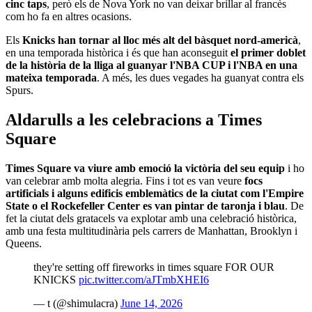
cinc taps
, però els de Nova York no van deixar brillar al francès
com ho fa en altres ocasions.
Els
Knicks han tornar al lloc més alt del bàsquet nord-americà
,
en una temporada històrica i és que han aconseguit
el primer doblet
de la història de la lliga al guanyar l'NBA CUP i l'NBA en una
mateixa temporada
. A més, les dues vegades ha guanyat contra els
Spurs.
Aldarulls a les celebracions a Times
Square
Times Square va viure amb emoció la victòria del seu equip
i ho
van celebrar amb molta alegria. Fins i tot es van veure
focs
artificials i alguns edificis emblemàtics de la ciutat com l'Empire
State o el Rockefeller Center es van pintar de taronja i blau
. De
fet la ciutat dels gratacels va explotar amb una celebració històrica,
amb una festa multitudinària pels carrers de Manhattan, Brooklyn i
Queens.
they're setting off fireworks in times square FOR OUR
KNICKS
pic.twitter.com/aJTmbXHEI6
— t (@shimulacra)
June 14, 2026