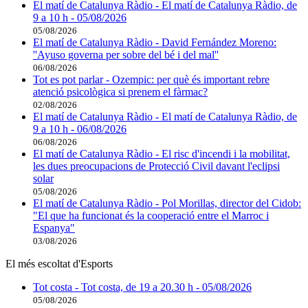
El matí de Catalunya Ràdio - El matí de Catalunya Ràdio, de
9 a 10 h - 05/08/2026
05/08/2026
El matí de Catalunya Ràdio - David Fernández Moreno:
''Ayuso governa per sobre del bé i del mal''
06/08/2026
Tot es pot parlar - Ozempic: per què és important rebre
atenció psicològica si prenem el fàrmac?
02/08/2026
El matí de Catalunya Ràdio - El matí de Catalunya Ràdio, de
9 a 10 h - 06/08/2026
06/08/2026
El matí de Catalunya Ràdio - El risc d'incendi i la mobilitat,
les dues preocupacions de Protecció Civil davant l'eclipsi
solar
05/08/2026
El matí de Catalunya Ràdio - Pol Morillas, director del Cidob:
"El que ha funcionat és la cooperació entre el Marroc i
Espanya"
03/08/2026
El més escoltat d'Esports
Tot costa - Tot costa, de 19 a 20.30 h - 05/08/2026
05/08/2026