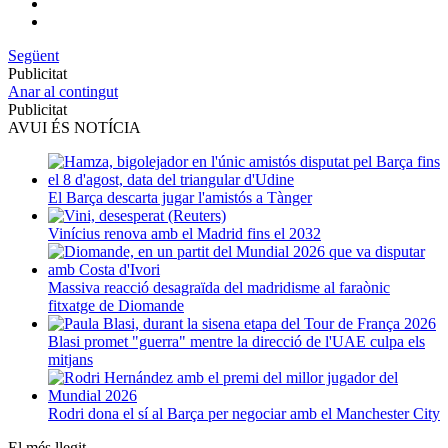
Següent
Publicitat
Anar al contingut
Publicitat
AVUI ÉS NOTÍCIA
El Barça descarta jugar l'amistós a Tànger
Vinícius renova amb el Madrid fins el 2032
Massiva reacció desagraïda del madridisme al faraònic
fitxatge de Diomande
Blasi promet "guerra" mentre la direcció de l'UAE culpa els
mitjans
Rodri dona el sí al Barça per negociar amb el Manchester City
El més llegit