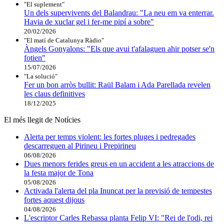
"El suplement"
Un dels supervivents del Balandrau: "La neu em va enterrar.
Havia de xuclar gel i fer-me pipí a sobre"
20/02/2026
"El matí de Catalunya Ràdio"
Àngels Gonyalons: "Els que avui t'afalaguen ahir potser se'n
fotien"
15/07/2026
"La solució"
Fer un bon arròs bullit: Raül Balam i Ada Parellada revelen
les claus definitives
18/12/2025
El més llegit de Notícies
Alerta per temps violent: les fortes pluges i pedregades
descarreguen al Pirineu i Prepirineu
06/08/2026
Dues menors ferides greus en un accident a les atraccions de
la festa major de Tona
05/08/2026
Activada l'alerta del pla Inuncat per la previsió de tempestes
fortes aquest dijous
04/08/2026
L'escriptor Carles Rebassa planta Felip VI: "Rei de l'odi, rei