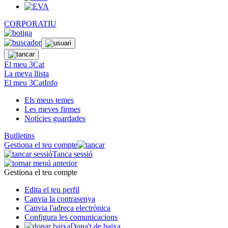
CORPORATIU
El meu 3Cat
La meva llista
El meu 3CatInfo
Els meus temes
Les meves firmes
Notícies guardades
Butlletins
Gestiona el teu compte
Tanca sessió
Gestiona el teu compte
Edita el teu perfil
Canvia la contrasenya
Canvia l'adreça electrònica
Configura les comunicacions
Dona't de baixa