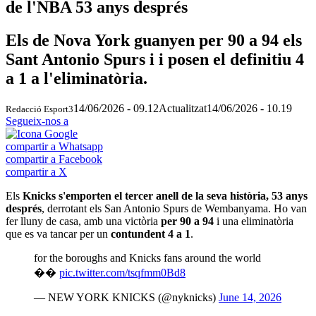
de l'NBA 53 anys després
Els de Nova York guanyen per 90 a 94 els
Sant Antonio Spurs i i posen el definitiu 4
a 1 a l'eliminatòria.
14/06/2026 - 09.12
Actualitzat
14/06/2026 - 10.19
Redacció Esport3
Segueix-nos a
compartir a Whatsapp
compartir a Facebook
compartir a X
Els
Knicks s'emporten el tercer anell de la seva història, 53 anys
després
, derrotant els San Antonio Spurs de Wembanyama. Ho van
fer lluny de casa, amb una victòria
per 90 a 94
i una eliminatòria
que es va tancar per un
contundent 4 a 1
.
for the boroughs and Knicks fans around the world
��
pic.twitter.com/tsqfmm0Bd8
— NEW YORK KNICKS (@nyknicks)
June 14, 2026