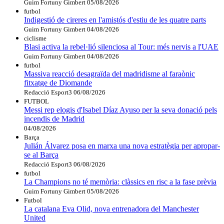
Guim Fortuny Gimbert
05/08/2026
futbol
Indigestió de cireres en l'amistós d'estiu de les quatre parts
Guim Fortuny Gimbert
04/08/2026
ciclisme
Blasi activa la rebel·lió silenciosa al Tour: més nervis a l'UAE
Guim Fortuny Gimbert
04/08/2026
futbol
Massiva reacció desagraïda del madridisme al faraònic
fitxatge de Diomande
Redacció Esport3
06/08/2026
FUTBOL
Messi rep elogis d'Isabel Díaz Ayuso per la seva donació pels
incendis de Madrid
04/08/2026
Barça
Julián Álvarez posa en marxa una nova estratègia per apropar-
se al Barça
Redacció Esport3
06/08/2026
futbol
La Champions no té memòria: clàssics en risc a la fase prèvia
Guim Fortuny Gimbert
05/08/2026
Futbol
La catalana Eva Olid, nova entrenadora del Manchester
United