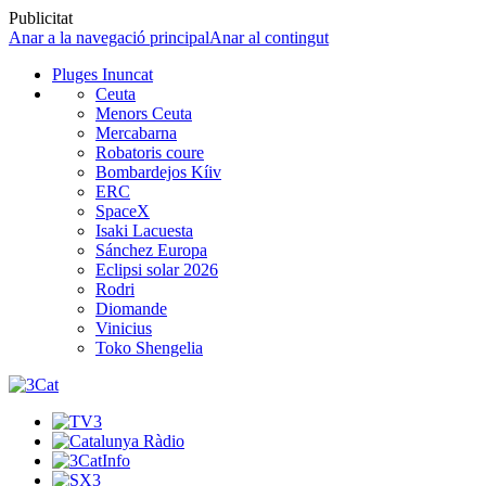
Publicitat
Anar a la navegació principal
Anar al contingut
Pluges Inuncat
Ceuta
Menors Ceuta
Mercabarna
Robatoris coure
Bombardejos Kíiv
ERC
SpaceX
Isaki Lacuesta
Sánchez Europa
Eclipsi solar 2026
Rodri
Diomande
Vinicius
Toko Shengelia