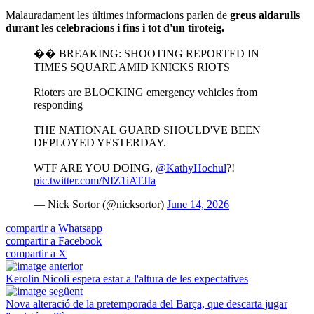
Malauradament les últimes informacions parlen de
greus aldarulls
durant les celebracions i fins i tot d'un tiroteig.
�� BREAKING: SHOOTING REPORTED IN
TIMES SQUARE AMID KNICKS RIOTS
Rioters are BLOCKING emergency vehicles from
responding
THE NATIONAL GUARD SHOULD'VE BEEN
DEPLOYED YESTERDAY.
WTF ARE YOU DOING,
@KathyHochul
?!
pic.twitter.com/NIZ1iATJIa
— Nick Sortor (@nicksortor)
June 14, 2026
compartir a Whatsapp
compartir a Facebook
compartir a X
Kerolin Nicoli espera estar a l'altura de les expectatives
Nova alteració de la pretemporada del Barça, que descarta jugar