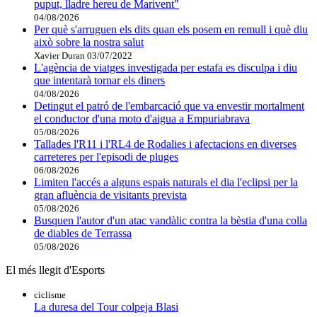
puput, lladre hereu de Marivent"
04/08/2026
Per què s'arruguen els dits quan els posem en remull i què diu
això sobre la nostra salut
Xavier Duran
03/07/2022
L'agència de viatges investigada per estafa es disculpa i diu
que intentarà tornar els diners
04/08/2026
Detingut el patró de l'embarcació que va envestir mortalment
el conductor d'una moto d'aigua a Empuriabrava
05/08/2026
Tallades l'R11 i l'RL4 de Rodalies i afectacions en diverses
carreteres per l'episodi de pluges
06/08/2026
Limiten l'accés a alguns espais naturals el dia l'eclipsi per la
gran afluència de visitants prevista
05/08/2026
Busquen l'autor d'un atac vandàlic contra la bèstia d'una colla
de diables de Terrassa
05/08/2026
El més llegit d'Esports
ciclisme
La duresa del Tour colpeja Blasi