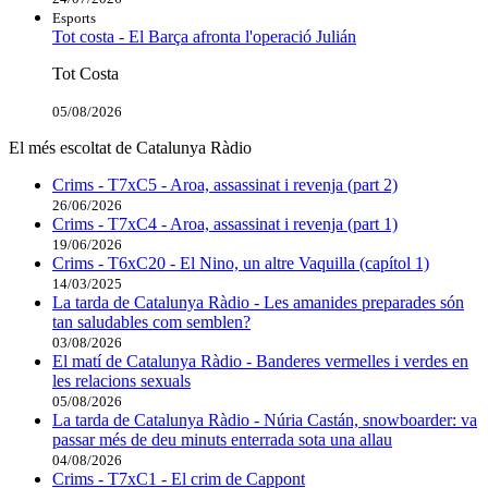
Esports
Tot costa - El Barça afronta l'operació Julián
Tot Costa
05/08/2026
El més escoltat de Catalunya Ràdio
Crims - T7xC5 - Aroa, assassinat i revenja (part 2)
26/06/2026
Crims - T7xC4 - Aroa, assassinat i revenja (part 1)
19/06/2026
Crims - T6xC20 - El Nino, un altre Vaquilla (capítol 1)
14/03/2025
La tarda de Catalunya Ràdio - Les amanides preparades són
tan saludables com semblen?
03/08/2026
El matí de Catalunya Ràdio - Banderes vermelles i verdes en
les relacions sexuals
05/08/2026
La tarda de Catalunya Ràdio - Núria Castán, snowboarder: va
passar més de deu minuts enterrada sota una allau
04/08/2026
Crims - T7xC1 - El crim de Cappont