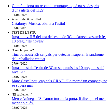
Com funciona un rescat de muntanya: què passa després
d'una alerta del 112?
01/04/2026
A partir del 6 de juliol
Catalunya Música, oberta a l'estiu!
02/07/2026
TEST DE L'ESTIU
Juga al nivell 5 del test de l'estiu de 3Cat: t'atreveixes amb les
10 preguntes noves?
01/08/2026
"Com ho portes?"
Tinc burnout? Els senyals per detectar i superar la síndrome
del treballador cremat
07/04/2026
Juga al test de l'estiu de 3Cat: superaràs les 10 preguntes del
nivell 4?
25/07/2026
Marc Castellnou, cap dels GRAF: "La mort d'un company no
se supera mai"
02/07/2026
"El suplement"
Mercè Arànega: "Si l'amor truca a la porta, li diré que el meu
marit no hi és"
03/07/2026