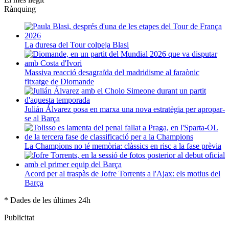
Rànquing
La duresa del Tour colpeja Blasi
Massiva reacció desagraïda del madridisme al faraònic
fitxatge de Diomande
Julián Álvarez posa en marxa una nova estratègia per apropar-
se al Barça
La Champions no té memòria: clàssics en risc a la fase prèvia
Acord per al traspàs de Jofre Torrents a l'Ajax: els motius del
Barça
* Dades de les últimes 24h
Publicitat