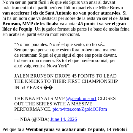
No va ser un partit fàcil i és que els Spurs van anar al davant
pràcticament tot el partit però en l'últim quart els de Mike Brown
van accelerar i els de Sant Antonio no van poder aturar-los
. Si
hi ha un nom que va destacar per sobre de la resta va ser el de
Jalen
Brunson, MVP de les finals:
va anotar
45 punts i va ser el gran
líder de l'equip
. Un jugador format als parcs i a base de molta feina.
En acabar el partit estava molt emocionat.
"No tinc paraules. No sé el que sento, no ho sé...
Sempre que pensen que estem fora trobem una manera
de remuntar. Sigui el que sigui el que ens posin davant,
trobarem una manera. És tot el que havíem somiat, per
això vaig venir a Nova York"
JALEN BRUNSON DROPS 45 POINTS TO LEAD
THE KNICKS TO THEIR FIRST CHAMPIONSHIP
IN 53 YEARS ��
THE NBA FINALS MVP
@jalenbrunson1
CLOSES
OUT THE SERIES WITH A MASSIVE
PERFORMANCE.
pic.twitter.com/ZgoldQ3Fzm
— NBA (@NBA)
June 14, 2026
Pel que fa a
Wembanyama va acabar amb 19 punts, 14 rebots i