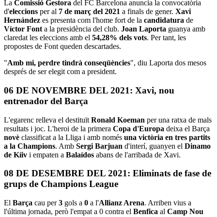
La
Comissió Gestora
del FC Barcelona anuncia la convocatòria
d'
eleccions
per al
7 de març del 2021
a finals de gener.
Xavi
Hernández
es presenta com l'home fort de la
candidatura
de
Víctor Font
a la presidència del club.
Joan Laporta
guanya amb
claredat les eleccions amb el
54,28% dels vots
. Per tant, les
propostes de Font queden descartades.
"
Amb mi, perdre tindrà conseqüències
", diu Laporta dos mesos
després de ser elegit com a president.
06 DE NOVEMBRE DEL 2021: Xavi, nou
entrenador del Barça
L'egarenc relleva el destituït
Ronald Koeman
per una ratxa de mals
resultats i joc. L'heroi de la primera
Copa d'Europa
deixa el Barça
novè
classificat a la Lliga i amb només
una victòria en tres partits
a la Champions
. Amb
Sergi Barjuan
d'interí, guanyen el
Dinamo
de Kíiv
i empaten a
Balaídos
abans de l'arribada de Xavi.
08 DE DESEMBRE DEL 2021: Eliminats de fase de
grups de Champions League
El
Barça
cau per
3
gols a
0
a l'
Allianz Arena
. Arriben vius a
l'última jornada, però l'empat a 0 contra el
Benfica
al
Camp Nou