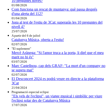
10 preguntes noves?
01/08/2026
Com funciona un rescat de muntanya: què passa després
d'una alerta del 112?
01/04/2026
Juga al test de l'estiu de 3Cat: superaràs les 10 preguntes del
nivell 4?
25/07/2026
A partir del 6 de juliol
Catalunya Música, oberta a l'estiu!
02/07/2026
"El suplement"
Mercè Arànega: "Si l'amor truca a la porta, li diré que el meu
marit no hi és"
03/07/2026
Marc Castellnou, cap dels GRAF: "La mort d'un company no
se supera mai"
02/07/2026
El Desconcert 2024 es podrà veure en directe a la plataforma
3Cat
21/04/2024
Programació especial eclipsi
"Els vels de l'eclipsi", un viatge musical i simbòlic per viure
l'eclipsi solar des de Catalunya Música
17/07/2026