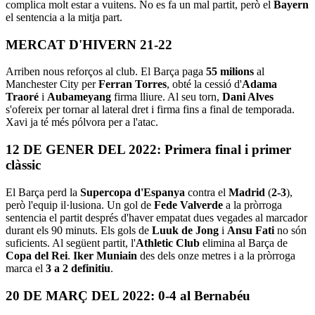
complica molt estar a vuitens. No es fa un mal partit, però el
Bayern
el sentencia a la mitja part.
MERCAT D'HIVERN 21-22
Arriben nous reforços al club. El Barça paga
55 milions
al
Manchester City per
Ferran Torres
, obté la cessió d'
Adama
Traoré
i
Aubameyang
firma lliure. Al seu torn,
Dani Alves
s'ofereix per tornar al lateral dret i firma fins a final de temporada.
Xavi ja té més pólvora per a l'atac.
12 DE GENER DEL 2022: Primera final i primer
clàssic
El Barça perd la
Supercopa d'Espanya
contra el
Madrid
(
2-3
),
però l'equip il·lusiona. Un gol de
Fede Valverde
a la pròrroga
sentencia el partit després d'haver empatat dues vegades al marcador
durant els 90 minuts. Els gols de
Luuk de Jong
i
Ansu Fati
no són
suficients. Al següent partit, l'
Athletic Club
elimina al Barça de
Copa del Rei
.
Iker Muniain
des dels onze metres i a la pròrroga
marca el
3 a 2 definitiu
.
20 DE MARÇ DEL 2022: 0-4 al Bernabéu