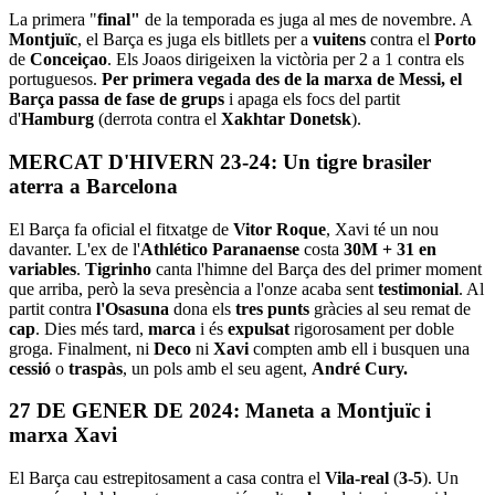
La primera "
final"
de la temporada es juga al mes de novembre. A
Montjuïc
, el Barça es juga els bitllets per a
vuitens
contra el
Porto
de
Conceiçao
. Els Joaos dirigeixen la victòria per 2 a 1 contra els
portuguesos.
Per primera vegada des de la marxa de Messi, el
Barça passa de fase de grups
i apaga els focs del partit
d'
Hamburg
(derrota contra el
Xakhtar Donetsk
).
MERCAT D'HIVERN 23-24: Un tigre brasiler
aterra a Barcelona
El Barça fa oficial el fitxatge de
Vitor Roque
, Xavi té un nou
davanter. L'ex de l'
Athlético Paranaense
costa
30M + 31 en
variables
.
Tigrinho
canta l'himne del Barça des del primer moment
que arriba, però la seva presència a l'onze acaba sent
testimonial
. Al
partit contra
l'Osasuna
dona els
tres punts
gràcies al seu remat de
cap
. Dies més tard,
marca
i és
expulsat
rigorosament per doble
groga. Finalment, ni
Deco
ni
Xavi
compten amb ell i busquen una
cessió
o
traspàs
, un pols amb el seu agent,
André Cury.
27 DE GENER DE 2024: Maneta a Montjuïc i
marxa Xavi
El Barça cau estrepitosament a casa contra el
Vila-real
(
3-5
). Un