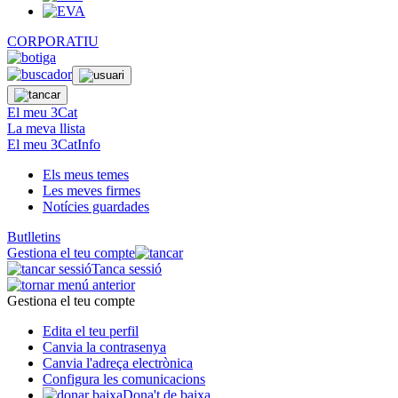
CORPORATIU
El meu 3Cat
La meva llista
El meu 3CatInfo
Els meus temes
Les meves firmes
Notícies guardades
Butlletins
Gestiona el teu compte
Tanca sessió
Gestiona el teu compte
Edita el teu perfil
Canvia la contrasenya
Canvia l'adreça electrònica
Configura les comunicacions
Dona't de baixa