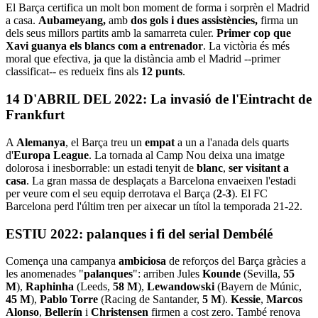
El Barça certifica un molt bon moment de forma i sorprèn el Madrid
a casa.
Aubameyang,
amb
dos gols i dues assistències,
firma un
dels seus millors partits amb la samarreta culer.
Primer cop que
Xavi guanya els blancs com a entrenador
. La victòria és més
moral que efectiva, ja que la distància amb el Madrid --primer
classificat-- es redueix fins als
12 punts
.
14 D'ABRIL DEL 2022: La invasió de l'Eintracht de
Frankfurt
A
Alemanya
, el Barça treu un
empat
a un a l'anada dels quarts
d'
Europa League
. La tornada al Camp Nou deixa una imatge
dolorosa i inesborrable: un estadi tenyit de
blanc
,
ser visitant a
casa
. La gran massa de desplaçats a Barcelona envaeixen l'estadi
per veure com el seu equip derrotava el Barça (
2-3
). El FC
Barcelona perd l'últim tren per aixecar un títol la temporada 21-22.
ESTIU 2022: palanques i fi del serial Dembélé
Comença una campanya
ambiciosa
de reforços del Barça gràcies a
les anomenades "
palanques
": arriben Jules
Kounde
(Sevilla,
55
M
),
Raphinha
(Leeds,
58 M
),
Lewandowski
(Bayern de Múnic,
45 M
),
Pablo Torre
(Racing de Santander,
5 M
).
Kessie
,
Marcos
Alonso
,
Bellerín
i
Christensen
firmen a cost zero. També renova