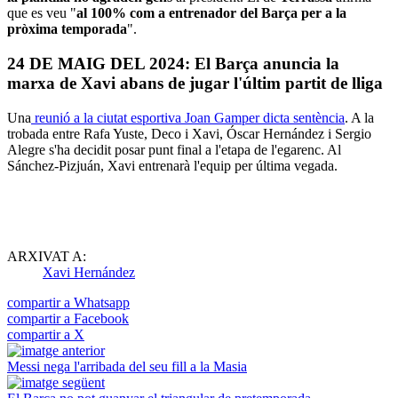
que es veu "
al 100% com a entrenador del Barça per a la
pròxima temporada
".
24 DE MAIG DEL 2024: El Barça anuncia la
marxa de Xavi abans de jugar l'últim partit de lliga
Una
reunió a la ciutat esportiva Joan Gamper dicta sentència
. A la
trobada entre Rafa Yuste, Deco i Xavi, Óscar Hernández i Sergio
Alegre s'ha decidit posar punt final a l'etapa de l'egarenc. Al
Sánchez-Pizjuán, Xavi entrenarà l'equip per última vegada.
ARXIVAT A:
Xavi Hernández
compartir a Whatsapp
compartir a Facebook
compartir a X
Messi nega l'arribada del seu fill a la Masia