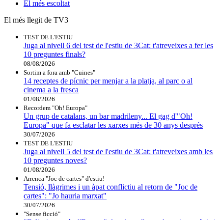
El
més escoltat
El més llegit de TV3
TEST DE L'ESTIU
Juga al nivell 6 del test de l'estiu de 3Cat: t'atreveixes a fer les
10 preguntes finals?
08/08/2026
Sortim a fora amb "Cuines"
14 receptes de pícnic per menjar a la platja, al parc o al
cinema a la fresca
01/08/2026
Recordem "Oh! Europa"
Un grup de catalans, un bar madrileny... El gag d'"Oh!
Europa" que fa esclatar les xarxes més de 30 anys després
30/07/2026
TEST DE L'ESTIU
Juga al nivell 5 del test de l'estiu de 3Cat: t'atreveixes amb les
10 preguntes noves?
01/08/2026
Arrenca "Joc de cartes" d'estiu!
Tensió, llàgrimes i un àpat conflictiu al retorn de "Joc de
cartes": "Jo hauria marxat"
30/07/2026
"Sense ficció"