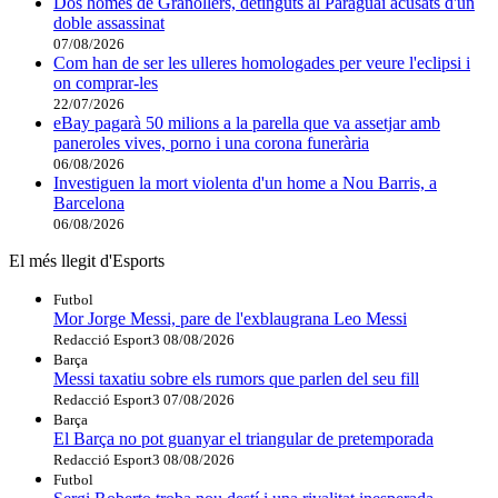
Dos homes de Granollers, detinguts al Paraguai acusats d'un
doble assassinat
07/08/2026
Com han de ser les ulleres homologades per veure l'eclipsi i
on comprar-les
22/07/2026
eBay pagarà 50 milions a la parella que va assetjar amb
paneroles vives, porno i una corona funerària
06/08/2026
Investiguen la mort violenta d'un home a Nou Barris, a
Barcelona
06/08/2026
El més llegit d'Esports
Futbol
Mor Jorge Messi, pare de l'exblaugrana Leo Messi
Redacció Esport3
08/08/2026
Barça
Messi taxatiu sobre els rumors que parlen del seu fill
Redacció Esport3
07/08/2026
Barça
El Barça no pot guanyar el triangular de pretemporada
Redacció Esport3
08/08/2026
Futbol