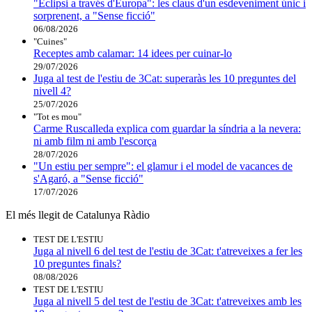
"Eclipsi a través d'Europa": les claus d'un esdeveniment únic i
sorprenent, a "Sense ficció"
06/08/2026
"Cuines"
Receptes amb calamar: 14 idees per cuinar-lo
29/07/2026
Juga al test de l'estiu de 3Cat: superaràs les 10 preguntes del
nivell 4?
25/07/2026
"Tot es mou"
Carme Ruscalleda explica com guardar la síndria a la nevera:
ni amb film ni amb l'escorça
28/07/2026
"Un estiu per sempre": el glamur i el model de vacances de
s'Agaró, a "Sense ficció"
17/07/2026
El més llegit de Catalunya Ràdio
TEST DE L'ESTIU
Juga al nivell 6 del test de l'estiu de 3Cat: t'atreveixes a fer les
10 preguntes finals?
08/08/2026
TEST DE L'ESTIU
Juga al nivell 5 del test de l'estiu de 3Cat: t'atreveixes amb les