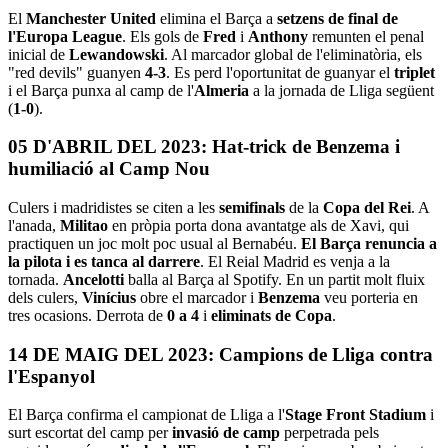
El
Manchester United
elimina el Barça a
setzens de final de
l'Europa League
. Els gols de
Fred
i
Anthony
remunten el penal
inicial de
Lewandowski
. Al marcador global de l'eliminatòria, els
"red devils" guanyen
4-3
. Es perd l'oportunitat de guanyar el
triplet
i el Barça punxa al camp de l'
Almeria
a la jornada de Lliga següent
(
1-0
).
05 D'ABRIL DEL 2023: Hat-trick de Benzema i
humiliació al Camp Nou
Culers i madridistes se citen a les
semifinals
de la
Copa del Rei
. A
l'anada,
Militao
en pròpia porta dona avantatge als de Xavi, qui
practiquen un joc molt poc usual al Bernabéu.
El Barça renuncia a
la pilota i es tanca al darrere
. El Reial Madrid es venja a la
tornada.
Ancelotti
balla al Barça al Spotify. En un partit molt fluix
dels culers,
Vinícius
obre el marcador i
Benzema
veu porteria en
tres ocasions. Derrota de
0 a 4
i
eliminats de Copa
.
14 DE MAIG DEL 2023: Campions de Lliga contra
l'Espanyol
El Barça confirma el campionat de Lliga a l'
Stage Front Stadium
i
surt escortat del camp per
invasió de camp
perpetrada pels