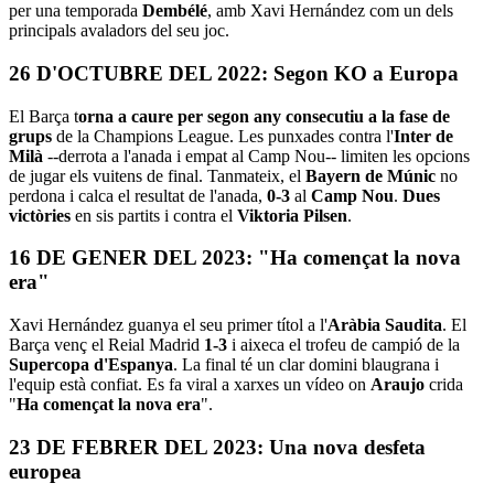
per una temporada
Dembélé
, amb Xavi Hernández com un dels
principals avaladors del seu joc.
26 D'OCTUBRE DEL 2022: Segon KO a Europa
El Barça t
orna a caure per segon any consecutiu a la fase de
grups
de la Champions League. Les punxades contra l'
Inter de
Milà
--derrota a l'anada i empat al Camp Nou-- limiten les opcions
de jugar els vuitens de final. Tanmateix, el
Bayern de Múnic
no
perdona i calca el resultat de l'anada,
0-3
al
Camp Nou
.
Dues
victòries
en sis partits i contra el
Viktoria Pilsen
.
16 DE GENER DEL 2023: "Ha començat la nova
era"
Xavi Hernández guanya el seu primer títol a l'
Aràbia Saudita
. El
Barça venç el Reial Madrid
1-3
i aixeca el trofeu de campió de la
Supercopa d'Espanya
. La final té un clar domini blaugrana i
l'equip està confiat. Es fa viral a xarxes un vídeo on
Araujo
crida
"
Ha començat la nova era
".
23 DE FEBRER DEL 2023: Una nova desfeta
europea