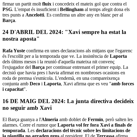
firmar un partit molt
fluix
i concedeix el mateix gol que contra el
PSG
. L'empat és insuficient i
Bellingham
al temps afegit dona els
tres punts a
Ancelotti
. Es confirma un altre any en blanc per al
Barça
.
24 D'ABRIL DEL 2024: "Xavi sempre ha estat la
nostra aposta"
Rafa Yuste
confirma en unes declaracions als mitjans que l'egarenc
és l'escollit per a la temporada que ve. La insistència de
Laporta
dels últims mesos i la reunió d'aquella mateixa nit convenç
l'exjugador del
Barça
per continuar entrenant el primer equip. La
decisió que havia pres i havia afirmat en nombroses ocasions en
roda de premsa s'esmicola. L'endemà, en una compareixença
conjunta amb
Deco
i
Laporta
, Xavi afirma que es veu "
amb forces
i capacitat
".
16 DE MAIG DEL 2024: La junta directiva decideix
no seguir amb Xavi
El Barça guanya a l'
Almeria
amb doblet de
Fermín
, però salten les
alarmes. Corre el rumor que
Laporta vol fer fora Xavi a finals de
temporada
. Les
declaracions del tècnic sobre les limitacions de
la plantilla no agraden gens
al president. El de
Terrassa
afirma