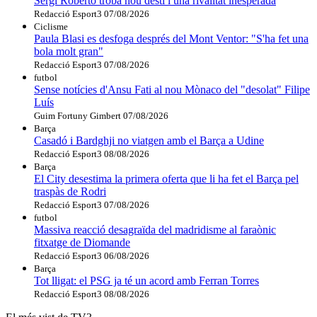
Sergi Roberto troba nou destí i una rivalitat inesperada
Redacció Esport3
07/08/2026
Ciclisme
Paula Blasi es desfoga després del Mont Ventor: "S'ha fet una
bola molt gran"
Redacció Esport3
07/08/2026
futbol
Sense notícies d'Ansu Fati al nou Mònaco del "desolat" Filipe
Luís
Guim Fortuny Gimbert
07/08/2026
Barça
Casadó i Bardghji no viatgen amb el Barça a Udine
Redacció Esport3
08/08/2026
Barça
El City desestima la primera oferta que li ha fet el Barça pel
traspàs de Rodri
Redacció Esport3
07/08/2026
futbol
Massiva reacció desagraïda del madridisme al faraònic
fitxatge de Diomande
Redacció Esport3
06/08/2026
Barça
Tot lligat: el PSG ja té un acord amb Ferran Torres
Redacció Esport3
08/08/2026