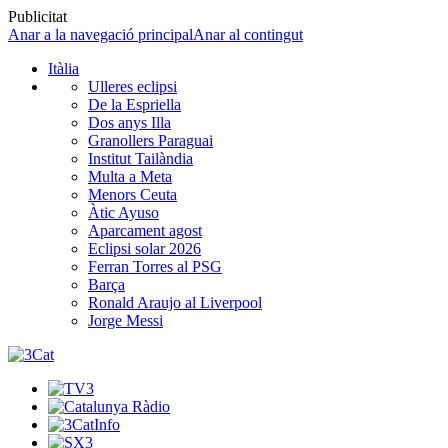
Publicitat
Anar a la navegació principal
Anar al contingut
Itàlia
Ulleres eclipsi
De la Espriella
Dos anys Illa
Granollers Paraguai
Institut Tailàndia
Multa a Meta
Menors Ceuta
Àtic Ayuso
Aparcament agost
Eclipsi solar 2026
Ferran Torres al PSG
Barça
Ronald Araujo al Liverpool
Jorge Messi