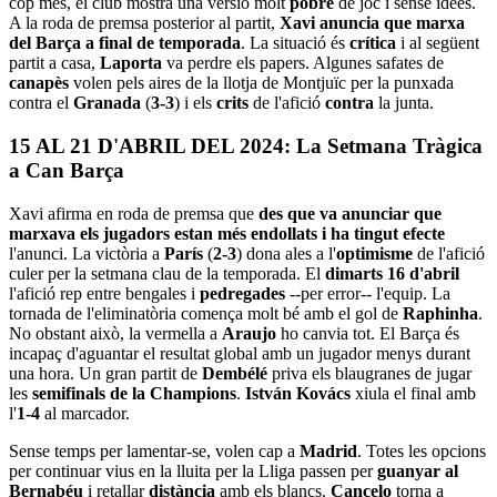
cop més, el club mostra una versió molt
pobre
de joc i sense idees.
A la roda de premsa posterior al partit,
Xavi
anuncia que marxa
del Barça a final de temporada
. La situació és
crítica
i al següent
partit a casa,
Laporta
va
perdre els papers. Algunes safates de
canapès
volen pels aires de la llotja de Montjuïc per la punxada
contra el
Granada
(
3-3
) i els
crits
de l'afició
contra
la junta.
15 AL 21 D'ABRIL DEL 2024: La Setmana Tràgica
a Can Barça
Xavi afirma en roda de premsa que
des que va anunciar que
marxava els jugadors estan més endollats i ha tingut efecte
l'anunci. La victòria a
París
(
2-3
) dona ales a l'
optimisme
de l'afició
culer per la setmana clau de la temporada. El
dimarts 16 d'abril
l'afició rep entre bengales i
pedregades
--per error-- l'equip. La
tornada de l'eliminatòria comença molt bé amb el gol de
Raphinha
.
No obstant això, la vermella a
Araujo
ho canvia tot. El Barça és
incapaç d'aguantar el resultat global amb un jugador menys durant
una hora. Un gran partit de
Dembélé
priva els blaugranes de jugar
les
semifinals de la Champions
.
István Kovács
xiula el final amb
l'
1-4
al marcador.
Sense temps per lamentar-se, volen cap a
Madrid
. Totes les opcions
per continuar vius en la lluita per la Lliga passen per
guanyar al
Bernabéu
i retallar
distància
amb els blancs.
Cancelo
torna a