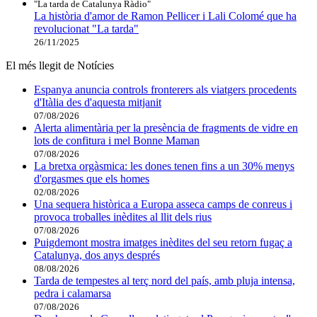
"La tarda de Catalunya Ràdio"
La història d'amor de Ramon Pellicer i Lali Colomé que ha
revolucionat "La tarda"
26/11/2025
El més llegit de Notícies
Espanya anuncia controls fronterers als viatgers procedents
d'Itàlia des d'aquesta mitjanit
07/08/2026
Alerta alimentària per la presència de fragments de vidre en
lots de confitura i mel Bonne Maman
07/08/2026
La bretxa orgàsmica: les dones tenen fins a un 30% menys
d'orgasmes que els homes
02/08/2026
Una sequera històrica a Europa asseca camps de conreus i
provoca troballes inèdites al llit dels rius
07/08/2026
Puigdemont mostra imatges inèdites del seu retorn fugaç a
Catalunya, dos anys després
08/08/2026
Tarda de tempestes al terç nord del país, amb pluja intensa,
pedra i calamarsa
07/08/2026