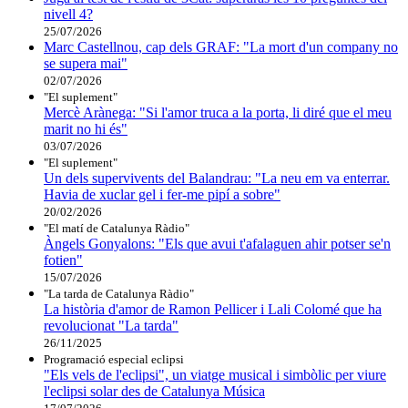
nivell 4?
25/07/2026
Marc Castellnou, cap dels GRAF: "La mort d'un company no
se supera mai"
02/07/2026
"El suplement"
Mercè Arànega: "Si l'amor truca a la porta, li diré que el meu
marit no hi és"
03/07/2026
"El suplement"
Un dels supervivents del Balandrau: "La neu em va enterrar.
Havia de xuclar gel i fer-me pipí a sobre"
20/02/2026
"El matí de Catalunya Ràdio"
Àngels Gonyalons: "Els que avui t'afalaguen ahir potser se'n
fotien"
15/07/2026
"La tarda de Catalunya Ràdio"
La història d'amor de Ramon Pellicer i Lali Colomé que ha
revolucionat "La tarda"
26/11/2025
Programació especial eclipsi
"Els vels de l'eclipsi", un viatge musical i simbòlic per viure
l'eclipsi solar des de Catalunya Música