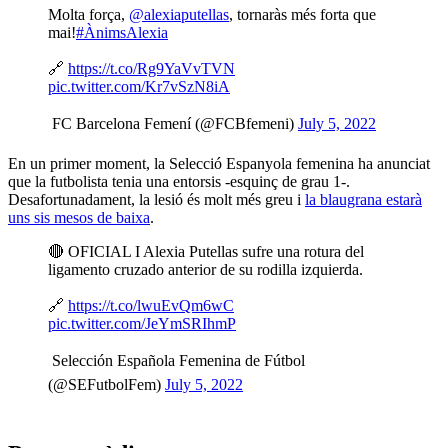
Molta força,
@alexiaputellas
, tornaràs més forta que
mai!
#ÀnimsAlexia
🔗
https://t.co/Rg9YaVvTVN
pic.twitter.com/Kr7vSzN8iA
 FC Barcelona Femení (@FCBfemeni)
July 5, 2022
En un primer moment, la Selecció Espanyola femenina ha anunciat
que la futbolista tenia una entorsis -esquinç de grau 1-.
Desafortunadament, la lesió és molt més greu i
la blaugrana estarà
uns sis mesos de baixa
.
🔴 OFICIAL I Alexia Putellas sufre una rotura del
ligamento cruzado anterior de su rodilla izquierda.
🔗
https://t.co/lwuEvQm6wC
pic.twitter.com/JeYmSRIhmP
 Selección Española Femenina de Fútbol
(@SEFutbolFem)
July 5, 2022