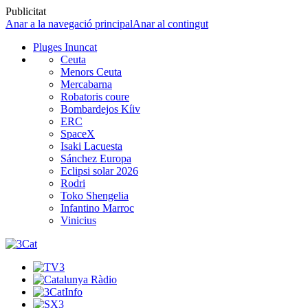
Publicitat
Anar a la navegació principal
Anar al contingut
Pluges Inuncat
Ceuta
Menors Ceuta
Mercabarna
Robatoris coure
Bombardejos Kíiv
ERC
SpaceX
Isaki Lacuesta
Sánchez Europa
Eclipsi solar 2026
Rodri
Toko Shengelia
Infantino Marroc
Vinicius