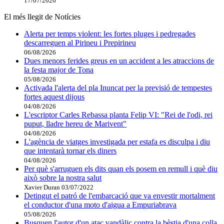
17/07/2026
El més llegit de Notícies
Alerta per temps violent: les fortes pluges i pedregades
descarreguen al Pirineu i Prepirineu
06/08/2026
Dues menors ferides greus en un accident a les atraccions de
la festa major de Tona
05/08/2026
Activada l'alerta del pla Inuncat per la previsió de tempestes
fortes aquest dijous
04/08/2026
L'escriptor Carles Rebassa planta Felip VI: "Rei de l'odi, rei
puput, lladre hereu de Marivent"
04/08/2026
L'agència de viatges investigada per estafa es disculpa i diu
que intentarà tornar els diners
04/08/2026
Per què s'arruguen els dits quan els posem en remull i què diu
això sobre la nostra salut
Xavier Duran
03/07/2022
Detingut el patró de l'embarcació que va envestir mortalment
el conductor d'una moto d'aigua a Empuriabrava
05/08/2026
Busquen l'autor d'un atac vandàlic contra la bèstia d'una colla