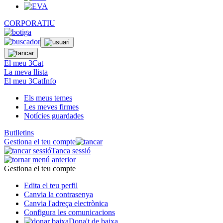
CORPORATIU
El meu 3Cat
La meva llista
El meu 3CatInfo
Els meus temes
Les meves firmes
Notícies guardades
Butlletins
Gestiona el teu compte
Tanca sessió
Gestiona el teu compte
Edita el teu perfil
Canvia la contrasenya
Canvia l'adreça electrònica
Configura les comunicacions
Dona't de baixa