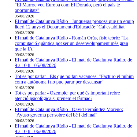
"El Marroc veu Europa com El Dorado, però el país té
oportunitats"
05/08/2026
El matí de Catalunya Ràdio - Junqueras proposa que un equip
lideri 12 anys el Departament d'Educació: "Cal estabilitat"
05/08/2026
El matí de Catalunya Ràdio - Román Orús, físic teòric: ''La
computació quàntica pot ser un desenvolupament més gran
que la IA''
05/08/2026
El matí de Catalunya Ràdio - El matí de Catalunya Ràdio, de
9 a 10 h - 05/08/2026
05/08/2026
Tot es pot parlar - Els que no fan vacances: "Facturo el mínim
com a autònoma i no puc parar per descansar"
01/08/2026
Tot es pot parlar - Ozempic: per què és important rebre
atenció psicològica si prenem el fàrmac?
02/08/2026
El matí de Catalunya Ràdio - David Fernández Moreno:
''Ayuso governa per sobre del bé i del mal''
06/08/2026
El matí de Catalunya Ràdio - El matí de Catalunya Ràdio, de
9 a 10 h - 06/08/2026