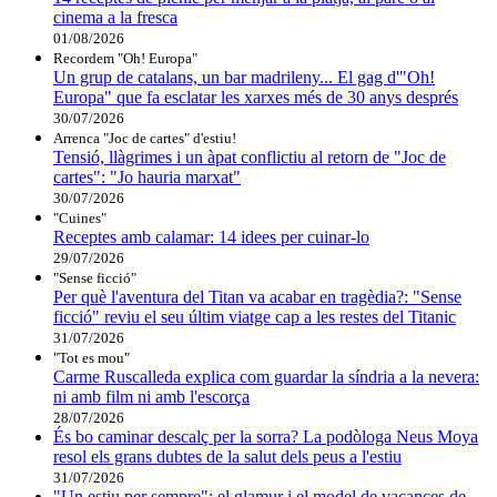
cinema a la fresca
01/08/2026
Recordem "Oh! Europa"
Un grup de catalans, un bar madrileny... El gag d'"Oh!
Europa" que fa esclatar les xarxes més de 30 anys després
30/07/2026
Arrenca "Joc de cartes" d'estiu!
Tensió, llàgrimes i un àpat conflictiu al retorn de "Joc de
cartes": "Jo hauria marxat"
30/07/2026
"Cuines"
Receptes amb calamar: 14 idees per cuinar-lo
29/07/2026
"Sense ficció"
Per què l'aventura del Titan va acabar en tragèdia?: "Sense
ficció" reviu el seu últim viatge cap a les restes del Titanic
31/07/2026
"Tot es mou"
Carme Ruscalleda explica com guardar la síndria a la nevera:
ni amb film ni amb l'escorça
28/07/2026
És bo caminar descalç per la sorra? La podòloga Neus Moya
resol els grans dubtes de la salut dels peus a l'estiu
31/07/2026
"Un estiu per sempre": el glamur i el model de vacances de