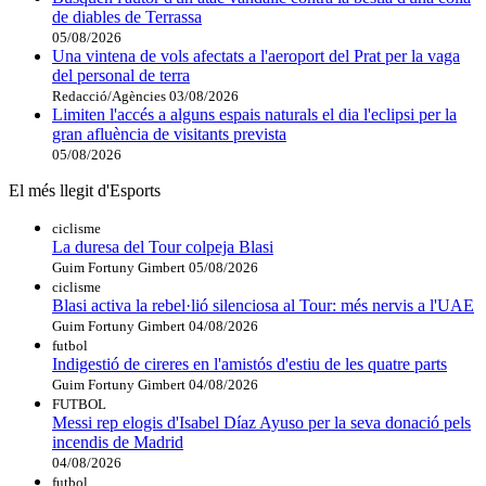
de diables de Terrassa
05/08/2026
Una vintena de vols afectats a l'aeroport del Prat per la vaga
del personal de terra
Redacció/Agències
03/08/2026
Limiten l'accés a alguns espais naturals el dia l'eclipsi per la
gran afluència de visitants prevista
05/08/2026
El més llegit d'Esports
ciclisme
La duresa del Tour colpeja Blasi
Guim Fortuny Gimbert
05/08/2026
ciclisme
Blasi activa la rebel·lió silenciosa al Tour: més nervis a l'UAE
Guim Fortuny Gimbert
04/08/2026
futbol
Indigestió de cireres en l'amistós d'estiu de les quatre parts
Guim Fortuny Gimbert
04/08/2026
FUTBOL
Messi rep elogis d'Isabel Díaz Ayuso per la seva donació pels
incendis de Madrid
04/08/2026
futbol