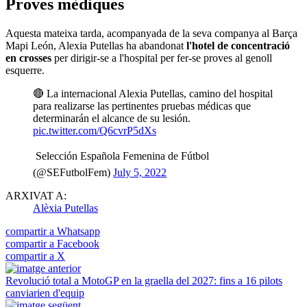
Proves mèdiques
Aquesta mateixa tarda, acompanyada de la seva companya al Barça
Mapi León, Alexia Putellas ha abandonat
l'hotel de concentració
en crosses
per dirigir-se a l'hospital per fer-se proves al genoll
esquerre.
🔴 La internacional Alexia Putellas, camino del hospital
para realizarse las pertinentes pruebas médicas que
determinarán el alcance de su lesión.
pic.twitter.com/Q6cvrP5dXs
 Selección Española Femenina de Fútbol
(@SEFutbolFem)
July 5, 2022
ARXIVAT A:
Alèxia Putellas
compartir a Whatsapp
compartir a Facebook
compartir a X
Revolució total a MotoGP en la graella del 2027: fins a 16 pilots
canviarien d'equip