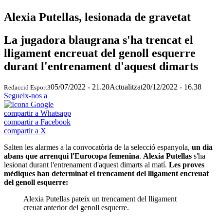
Alexia Putellas, lesionada de gravetat
La jugadora blaugrana s'ha trencat el
lligament encreuat del genoll esquerre
durant l'entrenament d'aquest dimarts
05/07/2022 - 21.20
Actualitzat
20/12/2022 - 16.38
Redacció Esport3
Segueix-nos a
compartir a Whatsapp
compartir a Facebook
compartir a X
Salten les alarmes a la convocatòria de la selecció espanyola,
un dia
abans que arrenqui l'Eurocopa femenina
.
Alexia Putellas
s'ha
lesionat durant l'entrenament d'aquest dimarts al matí.
Les proves
mèdiques han determinat el trencament del lligament encreuat
del genoll esquerre:
Alexia Putellas pateix un trencament del lligament
creuat anterior del genoll esquerre.