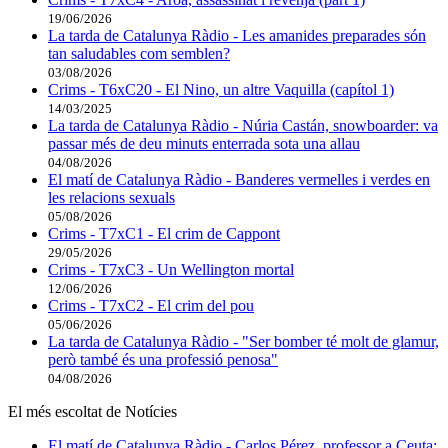
19/06/2026
La tarda de Catalunya Ràdio - Les amanides preparades són
tan saludables com semblen?
03/08/2026
Crims - T6xC20 - El Nino, un altre Vaquilla (capítol 1)
14/03/2025
La tarda de Catalunya Ràdio - Núria Castán, snowboarder: va
passar més de deu minuts enterrada sota una allau
04/08/2026
El matí de Catalunya Ràdio - Banderes vermelles i verdes en
les relacions sexuals
05/08/2026
Crims - T7xC1 - El crim de Cappont
29/05/2026
Crims - T7xC3 - Un Wellington mortal
12/06/2026
Crims - T7xC2 - El crim del pou
05/06/2026
La tarda de Catalunya Ràdio - "Ser bomber té molt de glamur,
però també és una professió penosa"
04/08/2026
El més escoltat de Notícies
El matí de Catalunya Ràdio - Carlos Pérez, professor a Ceuta: