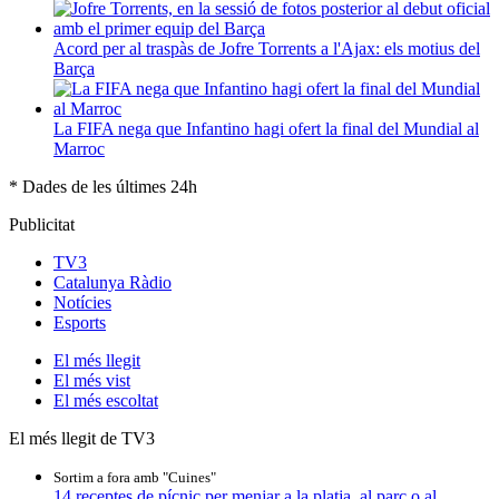
Acord per al traspàs de Jofre Torrents a l'Ajax: els motius del
Barça
La FIFA nega que Infantino hagi ofert la final del Mundial al
Marroc
* Dades de les últimes 24h
Publicitat
TV3
Catalunya Ràdio
Notícies
Esports
El
més llegit
El
més vist
El
més escoltat
El més llegit de TV3
Sortim a fora amb "Cuines"
14 receptes de pícnic per menjar a la platja, al parc o al