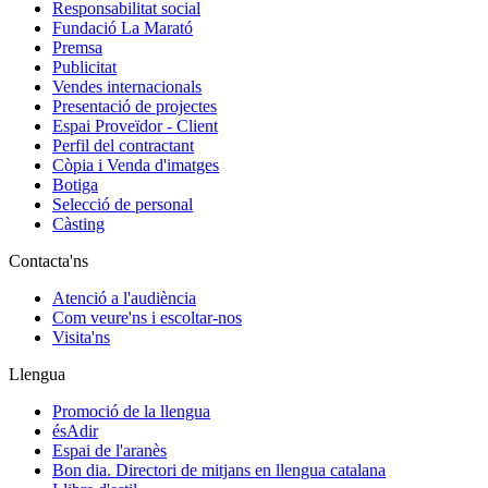
Responsabilitat social
Fundació La Marató
Premsa
Publicitat
Vendes internacionals
Presentació de projectes
Espai Proveïdor - Client
Perfil del contractant
Còpia i Venda d'imatges
Botiga
Selecció de personal
Càsting
Contacta'ns
Atenció a l'audiència
Com veure'ns i escoltar-nos
Visita'ns
Llengua
Promoció de la llengua
ésAdir
Espai de l'aranès
Bon dia. Directori de mitjans en llengua catalana