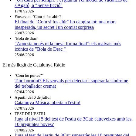
s'Agaró, a "Sense ficció"
17/07/2026
Fins aviat, "Com si fos ahir"!
El final de "Com si fos ahir" ho capgira tot: una mort
inesperada, un secret i un comiat sorpresa
23/07/2026
"Bola de drac"
"Aquesta no és ni la meva forma final": els malvats més
icònics de "Bola de Drac "
25/06/2026
El més llegit de Catalunya Ràdio
"Com ho portes?"
Tinc burnout? Els senyals per detectar i superar la síndrome
del treballador cremat
07/04/2026
A partir del 6 de juliol
Catalunya Música, oberta a l'estiu!
02/07/2026
TEST DE L'ESTIU
Juga al nivell 5 del test de l'estiu de 3Cat: t'atreveixes amb les
10 preguntes noves?
01/08/2026
Juga al test de l'estiu de 3Cat: superaràs les 10 preguntes del