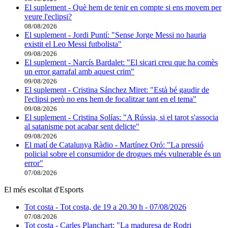
El suplement - Què hem de tenir en compte si ens movem per
veure l'eclipsi?
08/08/2026
El suplement - Jordi Puntí: "Sense Jorge Messi no hauria
existit el Leo Messi futbolista"
09/08/2026
El suplement - Narcís Bardalet: "El sicari creu que ha comès
un error garrafal amb aquest crim"
09/08/2026
El suplement - Cristina Sánchez Miret: "Està bé gaudir de
l'eclipsi però no ens hem de focalitzar tant en el tema"
09/08/2026
El suplement - Cristina Solías: "A Rússia, si el tarot s'associa
al satanisme pot acabar sent delicte"
09/08/2026
El matí de Catalunya Ràdio - Martínez Oró: "La pressió
policial sobre el consumidor de drogues més vulnerable és un
error"
07/08/2026
El més escoltat d'Esports
Tot costa - Tot costa, de 19 a 20.30 h - 07/08/2026
07/08/2026
Tot costa - Carles Planchart: "La maduresa de Rodri