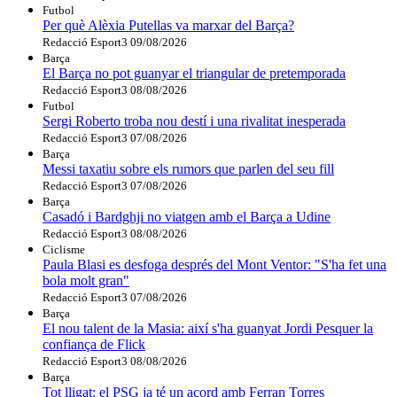
Futbol
Per què Alèxia Putellas va marxar del Barça?
Redacció Esport3
09/08/2026
Barça
El Barça no pot guanyar el triangular de pretemporada
Redacció Esport3
08/08/2026
Futbol
Sergi Roberto troba nou destí i una rivalitat inesperada
Redacció Esport3
07/08/2026
Barça
Messi taxatiu sobre els rumors que parlen del seu fill
Redacció Esport3
07/08/2026
Barça
Casadó i Bardghji no viatgen amb el Barça a Udine
Redacció Esport3
08/08/2026
Ciclisme
Paula Blasi es desfoga després del Mont Ventor: "S'ha fet una
bola molt gran"
Redacció Esport3
07/08/2026
Barça
El nou talent de la Masia: així s'ha guanyat Jordi Pesquer la
confiança de Flick
Redacció Esport3
08/08/2026
Barça
Tot lligat: el PSG ja té un acord amb Ferran Torres