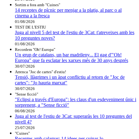
Sortim a fora amb "Cuines"
14 receptes de pícnic per menjar a la platja, al parc o al
cinema a la fresca
01/08/2026
TEST DE L'ESTIU
Juga al nivell 5 del test de l'estiu de 3Cat: t'atreveixes amb les
10 preguntes noves?
01/08/2026
Recordem "Oh! Europa"
Un grup de catalans, un bar madrileny... El gag d'"Oh!
Europa" que fa esclatar les xarxes més de 30 anys després
30/07/2026
Arrenca "Joc de cartes" d'estiu!
Tensió, llàgrimes i un àpat conflictiu al retorn de "Joc de
cartes": "Jo hauria marxat"
30/07/2026
"Sense ficció"
"Eclipsi a través d'Europa": les claus d'un esdeveniment únic i
sorprenent, a "Sense ficció"
06/08/2026
Juga al test de l'estiu de 3Cat: superaràs les 10 preguntes del
nivell 4?
25/07/2026
"Cuines"
Receptes amb calamar: 14 idees per cuinar-lo