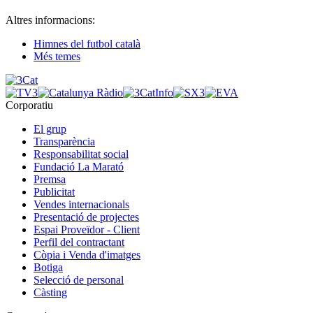
Altres informacions:
Himnes del futbol català
Més temes
Corporatiu
El grup
Transparència
Responsabilitat social
Fundació La Marató
Premsa
Publicitat
Vendes internacionals
Presentació de projectes
Espai Proveïdor - Client
Perfil del contractant
Còpia i Venda d'imatges
Botiga
Selecció de personal
Càsting