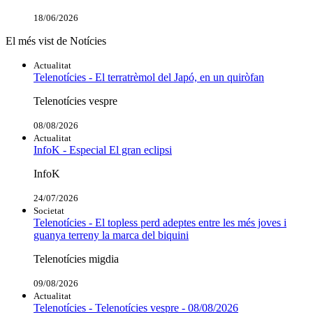
18/06/2026
El més vist de Notícies
Actualitat
Telenotícies - El terratrèmol del Japó, en un quiròfan
Telenotícies vespre
08/08/2026
Actualitat
InfoK - Especial El gran eclipsi
InfoK
24/07/2026
Societat
Telenotícies - El topless perd adeptes entre les més joves i
guanya terreny la marca del biquini
Telenotícies migdia
09/08/2026
Actualitat
Telenotícies - Telenotícies vespre - 08/08/2026