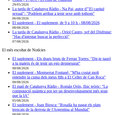
29/05/2026
La tarda de Catalunya Ràdio - Na Pai, autor d'"El capital
sexual": "Podríem arribar a tenir sexe amb tothom"
06/08/2026
El suplement - El suplement, de 9 a 10 h - 08/08/2026
08/08/2026
La tarda de Catalunya Ràdio - Oriol Castro, xef del Disfrutar:
"Has d'intentar buscar la perfecció"
07/08/2026
El més escoltat de Notícies
El suplement - Els draps bruts de Ferran Torres: "Dir-te tauró
a tu mateix és de tenir un ego desmesurat"
08/08/2026
El suplement - Montserrat Fontané: "M'ha costat molt
entendre la cuina dels meus fills a El Celler de Can Roca"
08/08/2026
El matí de Catalunya Ràdio - Román Orús, físic teòric: ''La
computació quàntica pot ser un desenvolupament més gran
que la IA''
05/08/2026
El suplement - Joan Biosca: "Rosalía ha pagat els plats
trencats de la derrota de l'Argentina al Mundial"
08/08/2026