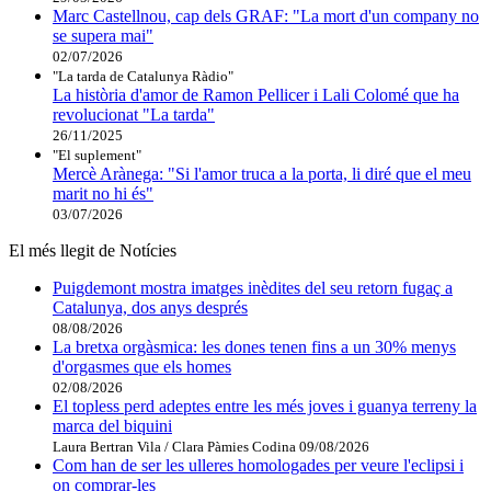
Marc Castellnou, cap dels GRAF: "La mort d'un company no
se supera mai"
02/07/2026
"La tarda de Catalunya Ràdio"
La història d'amor de Ramon Pellicer i Lali Colomé que ha
revolucionat "La tarda"
26/11/2025
"El suplement"
Mercè Arànega: "Si l'amor truca a la porta, li diré que el meu
marit no hi és"
03/07/2026
El més llegit de Notícies
Puigdemont mostra imatges inèdites del seu retorn fugaç a
Catalunya, dos anys després
08/08/2026
La bretxa orgàsmica: les dones tenen fins a un 30% menys
d'orgasmes que els homes
02/08/2026
El topless perd adeptes entre les més joves i guanya terreny la
marca del biquini
Laura Bertran Vila / Clara Pàmies Codina
09/08/2026
Com han de ser les ulleres homologades per veure l'eclipsi i
on comprar-les