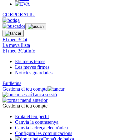
CORPORATIU
El meu 3Cat
La meva llista
El meu 3CatInfo
Els meus temes
Les meves firmes
Notícies guardades
Butlletins
Gestiona el teu compte
Tanca sessió
Gestiona el teu compte
Edita el teu perfil
Canvia la contrasenya
Canvia l'adreça electrònica
Configura les comunicacions
Dona't de baixa