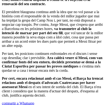
renovació del seu contracte.
El president blaugrana continua amb la idea que no vol passar a la
història com el responsable de la venda del millor jugador que mai
ha trepitjat la gespa del Camp Nou i, per tant, no està disposat a
negociar cap traspàs. Per contra, Jorge Messi, que s'espera que arribi
a Barcelona en les pròximes hores,
va transmetre al club la
intenció de marxar per part del seu fill
, que vol tancar de la millor
manera possible la seva etapa com a ídol culer, cosa que passa per
arribar a un acord entre les dues parts que permeti a Messi fitxar per
un altre equip.
Per tant, les posicions continuen enfrontades en el discurs i sense
cap desenllaç clar i previsible.
Ara caldrà veure si Messi, com van
confirmar fonts del seu entorn, decideix presentar-se demà a la
Ciutat Esportiva per passar les proves mèdiques
o s'estima més
quedar-se a casa i tensar encara més la corda.
Per cert, encara relacionat amb el cas Messi, el Barça ha trencat
relacions amb el despatx d'advocats Cuatrecasas per haver
assessorat Messi
en el seu intent de sortida del club. El Barça n'era
client i considera que la manera d'actuar del despatx, d'esquena al
club, justifica aquesta decisió.
compartir a Whatsapp