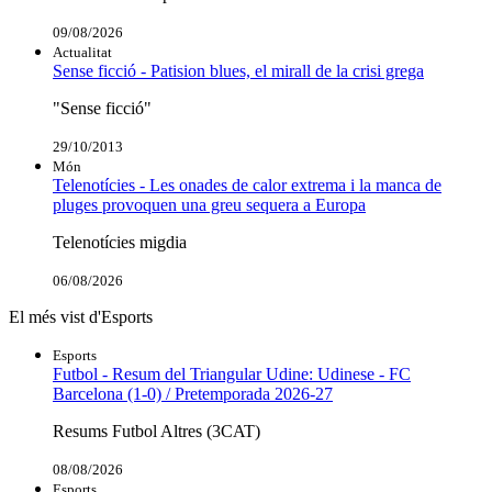
09/08/2026
Actualitat
Sense ficció - Patision blues, el mirall de la crisi grega
"Sense ficció"
29/10/2013
Món
Telenotícies - Les onades de calor extrema i la manca de
pluges provoquen una greu sequera a Europa
Telenotícies migdia
06/08/2026
El més vist d'Esports
Esports
Futbol - Resum del Triangular Udine: Udinese - FC
Barcelona (1-0) / Pretemporada 2026-27
Resums Futbol Altres (3CAT)
08/08/2026
Esports