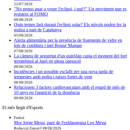
22/07/2026
"No penso anar a veure l'eclipsi, i què?" Un moviment que es
resisteix al FOMO
09/08/2026
Quin temps farà durant l'eclipsi solar? Els núvols poden fer la
guitza a part de Catalunya
05/08/2026
Alerta alimentària per la presència de fragments de vidre en
lots de confitura i mel Bonne Maman
07/08/2026
La càmera de seguretat d'un quiròfan capta el moment del fort
terratrèmol al Japó en plena operació
08/08/2026
Incidències i un possible esclafit per una nova tarda de
tempestes amb pedra i ratxes fortes de vent
08/08/2026
Relacionen 3 factors cardiovasculars amb el retard de més de
10 anys en l'aparició de la demència
09/08/2026
El més llegit d'Esports
Futbol
Mor Jorge Messi, pare de l'exblaugrana Leo Messi
Redacció Esport3
08/08/2026