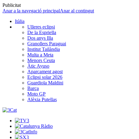
Publicitat
Anar a la navegació principal
Anar al contingut
Itàlia
Ulleres eclipsi
De la Espriella
Dos anys Illa
Granollers Paraguai
Institut Tailàndia
Multa a Meta
Menors Ceuta
Àtic Ayuso
Aparcament agost
Eclipsi solar 2026
Guardiola Maldini
Barça
Moto GP
Alèxia Putellas