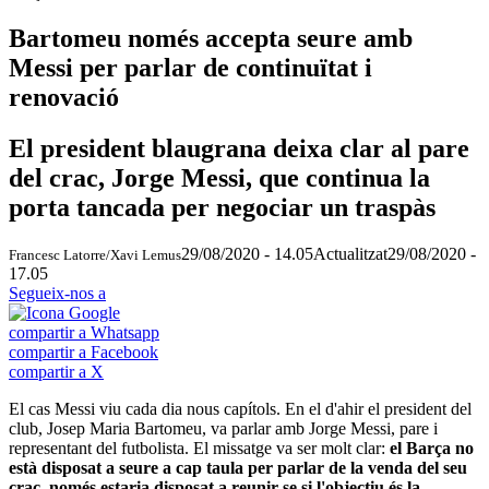
Bartomeu només accepta seure amb
Messi per parlar de continuïtat i
renovació
El president blaugrana deixa clar al pare
del crac, Jorge Messi, que continua la
porta tancada per negociar un traspàs
29/08/2020 - 14.05
Actualitzat
29/08/2020 -
Francesc Latorre/Xavi Lemus
17.05
Segueix-nos a
compartir a Whatsapp
compartir a Facebook
compartir a X
El cas Messi viu cada dia nous capítols. En el d'ahir el president del
club, Josep Maria Bartomeu, va parlar amb Jorge Messi, pare i
representant del futbolista. El missatge va ser molt clar:
el Barça no
està disposat a seure a cap taula per parlar de la venda del seu
crac, només estaria disposat a reunir-se si l'objectiu és la