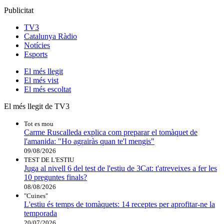
Publicitat
TV3
Catalunya Ràdio
Notícies
Esports
El
més llegit
El
més vist
El
més escoltat
El més llegit de TV3
Tot es mou
Carme Ruscalleda explica com preparar el tomàquet de
l'amanida: "Ho agrairàs quan te'l mengis"
09/08/2026
TEST DE L'ESTIU
Juga al nivell 6 del test de l'estiu de 3Cat: t'atreveixes a fer les
10 preguntes finals?
08/08/2026
"Cuines"
L'estiu és temps de tomàquets: 14 receptes per aprofitar-ne la
temporada
20/07/2026