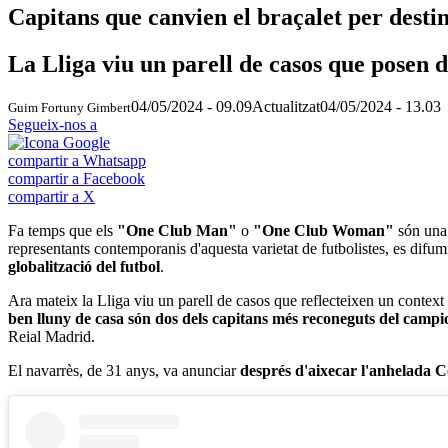
Capitans que canvien el braçalet per destin
La Lliga viu un parell de casos que posen de
04/05/2024 - 09.09
Actualitzat
04/05/2024 - 13.03
Guim Fortuny Gimbert
Segueix-nos a
compartir a Whatsapp
compartir a Facebook
compartir a X
Fa temps que els
"One Club Man"
o
"One Club Woman"
són una
representants contemporanis d'aquesta varietat de futbolistes, es dif
globalització del futbol
.
Ara mateix la Lliga viu un parell de casos que reflecteixen un context 
ben lluny de casa són dos dels capitans més reconeguts del campio
Reial Madrid.
El navarrès, de 31 anys, va anunciar
després d'aixecar l'anhelada 