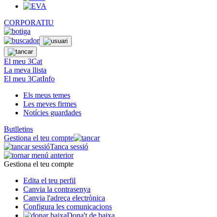
CORPORATIU
El meu 3Cat
La meva llista
El meu 3CatInfo
Els meus temes
Les meves firmes
Notícies guardades
Butlletins
Gestiona el teu compte
Tanca sessió
Gestiona el teu compte
Edita el teu perfil
Canvia la contrasenya
Canvia l'adreça electrònica
Configura les comunicacions
Dona't de baixa