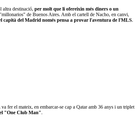
 altra destinació,
per molt que li ofereixin més diners o un
ls "millonarios" de Buenos Aires. Amb el cartell de Nacho, en canvi,
el capità del Madrid només pensa a provar l'aventura de l'MLS
.
z
va fer el mateix, en embarcar-se cap a Qatar amb 36 anys i un triplet
 del "One Club Man"
.