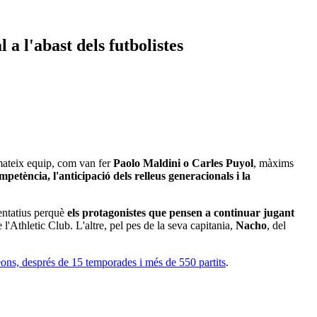
a l'abast dels futbolistes
 mateix equip, com van fer
Paolo Maldini o Carles Puyol
, màxims
tència, l'anticipació dels relleus generacionals i la
entatius perquè
els protagonistes que pensen a continuar jugant
e l'Athletic Club. L'altre, pel pes de la seva capitania,
Nacho
, del
leons, després de 15 temporades i més de 550 partits
.