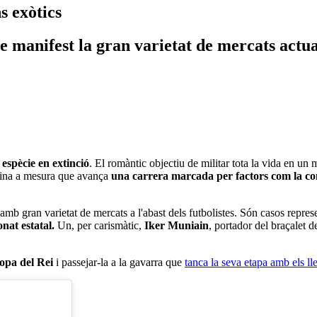
s exòtics
 manifest la gran varietat de mercats actual 
espècie en extinció
. El romàntic objectiu de militar tota la vida en un
umina a mesura que avança
una carrera marcada per factors com la compe
amb gran varietat de mercats a l'abast dels futbolistes. Són casos repres
nat estatal.
Un, per carismàtic,
Iker Muniain
, portador del braçalet d
Copa del Rei
i passejar-la a la gavarra que
tanca la seva etapa amb els l