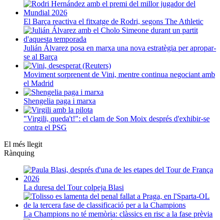
El Barça reactiva el fitxatge de Rodri, segons The Athletic
Julián Álvarez posa en marxa una nova estratègia per apropar-
se al Barça
Moviment sorprenent de Vini, mentre continua negociant amb
el Madrid
Shengelia paga i marxa
"Virgili, queda't!": el clam de Son Moix després d'exhibir-se
contra el PSG
El més llegit
Rànquing
La duresa del Tour colpeja Blasi
La Champions no té memòria: clàssics en risc a la fase prèvia