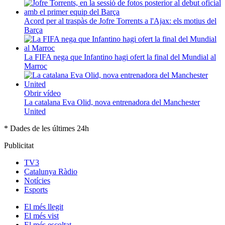
Acord per al traspàs de Jofre Torrents a l'Ajax: els motius del
Barça
La FIFA nega que Infantino hagi ofert la final del Mundial al
Marroc
Obrir vídeo
La catalana Eva Olid, nova entrenadora del Manchester
United
* Dades de les últimes 24h
Publicitat
TV3
Catalunya Ràdio
Notícies
Esports
El
més llegit
El
més vist
El
més escoltat