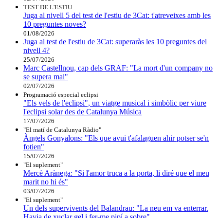
TEST DE L'ESTIU
Juga al nivell 5 del test de l'estiu de 3Cat: t'atreveixes amb les
10 preguntes noves?
01/08/2026
Juga al test de l'estiu de 3Cat: superaràs les 10 preguntes del
nivell 4?
25/07/2026
Marc Castellnou, cap dels GRAF: "La mort d'un company no
se supera mai"
02/07/2026
Programació especial eclipsi
"Els vels de l'eclipsi", un viatge musical i simbòlic per viure
l'eclipsi solar des de Catalunya Música
17/07/2026
"El matí de Catalunya Ràdio"
Àngels Gonyalons: "Els que avui t'afalaguen ahir potser se'n
fotien"
15/07/2026
"El suplement"
Mercè Arànega: "Si l'amor truca a la porta, li diré que el meu
marit no hi és"
03/07/2026
"El suplement"
Un dels supervivents del Balandrau: "La neu em va enterrar.
Havia de xuclar gel i fer-me pipí a sobre"