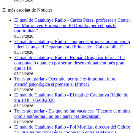
04/08/2026
El més escoltat de Notícies
El matí de Catalunya Ràdio - Carlos Pérez, professor a Ceuta:
"El Marroc veu Europa com El Dorado, però el país té
oportunitats"
05/08/2026
El matí de Catalunya Ràdio - Junqueras proposa que un equip
lideri 12 anys el Departament d'Educació: "Cal estabilitat"
05/08/2026
El matí de Catalunya Ràdio - Román Orús, físic teòric: ''La
computació quàntica pot ser un desenvolupament més gran
que la IA''
05/08/2026
Tot es pot parlar - Ozempic: per què és important rebre
atenció psicològica si prenem el fàrmac?
02/08/2026
El matí de Catalunya Ràdio - El matí de Catalunya Ràdio, de
9 a 10 h - 05/08/2026
05/08/2026
Tot es pot parlar - Els que no fan vacances: "Facturo el mínim
com a autònoma i no puc parar per descansar"
01/08/2026
El matí de Catalunya Ràdio - Pol Morillas, director del Cidob:
"El que ha funcionat és la cooperació entre el Marroc i