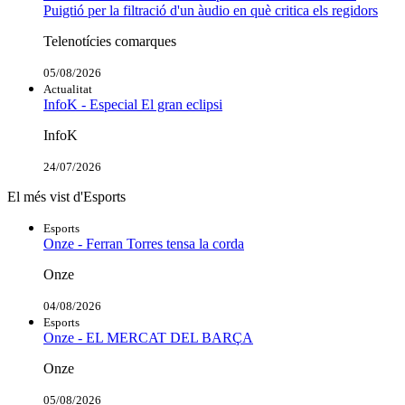
Puigtió per la filtració d'un àudio en què critica els regidors
Telenotícies comarques
05/08/2026
Actualitat
InfoK - Especial El gran eclipsi
InfoK
24/07/2026
El més vist d'Esports
Esports
Onze - Ferran Torres tensa la corda
Onze
04/08/2026
Esports
Onze - EL MERCAT DEL BARÇA
Onze
05/08/2026