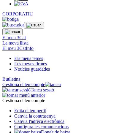
CORPORATIU
El meu 3Cat
La meva llista
El meu 3CatInfo
Els meus temes
Les meves firmes
Notícies guardades
Butlletins
Gestiona el teu compte
Tanca sessió
Gestiona el teu compte
Edita el teu perfil
Canvia la contrasenya
Canvia l'adreça electrònica
Configura les comunicacions
Dona't de baixa