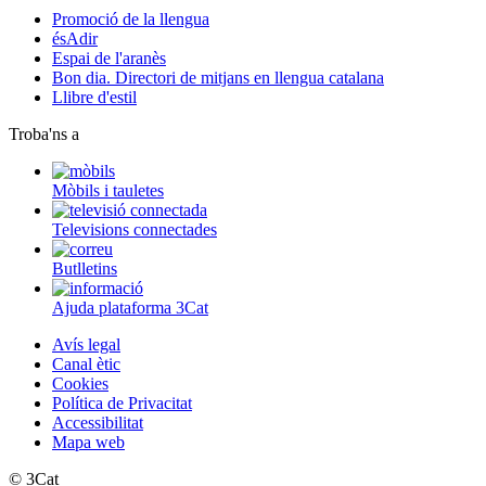
Promoció de la llengua
ésAdir
Espai de l'aranès
Bon dia. Directori de mitjans en llengua catalana
Llibre d'estil
Troba'ns a
Mòbils i tauletes
Televisions connectades
Butlletins
Ajuda plataforma 3Cat
Avís legal
Canal ètic
Cookies
Política de Privacitat
Accessibilitat
Mapa web
© 3Cat