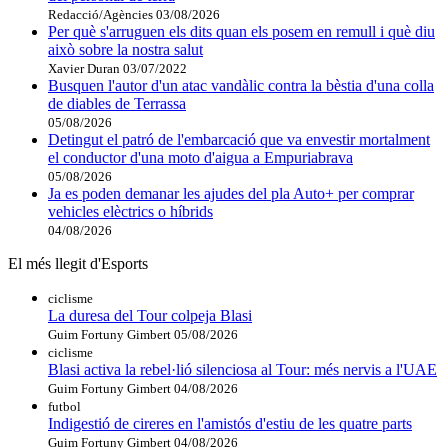
Redacció/Agències
03/08/2026
Per què s'arruguen els dits quan els posem en remull i què diu
això sobre la nostra salut
Xavier Duran
03/07/2022
Busquen l'autor d'un atac vandàlic contra la bèstia d'una colla
de diables de Terrassa
05/08/2026
Detingut el patró de l'embarcació que va envestir mortalment
el conductor d'una moto d'aigua a Empuriabrava
05/08/2026
Ja es poden demanar les ajudes del pla Auto+ per comprar
vehicles elèctrics o híbrids
04/08/2026
El més llegit d'Esports
ciclisme
La duresa del Tour colpeja Blasi
Guim Fortuny Gimbert
05/08/2026
ciclisme
Blasi activa la rebel·lió silenciosa al Tour: més nervis a l'UAE
Guim Fortuny Gimbert
04/08/2026
futbol
Indigestió de cireres en l'amistós d'estiu de les quatre parts
Guim Fortuny Gimbert
04/08/2026