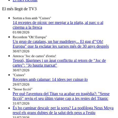
El més llegit de TV3
Sortim a fora amb "Cuines"
14 receptes de pícnic per menjar a la platja, al parc o al
cinema a la fresca
01/08/2026
Recordem "Oh! Europa"
Un grup de catalans, un bar madrileny... El gag d'"Oh!
Europa" que fa esclatar les xarxes més de 30 anys després
30/07/2026
Arrenca "Joc de cartes" d'estiu!
Tensió, llàgrimes i un àpat conflictiu al retorn de "Joc de
cartes": "Jo hauria marxat"
30/07/2026
"Cuines"
Receptes amb calamar: 14 idees per cuinar-lo
29/07/2026
"Sense ficció"
Per què l'aventura del Titan va acabar en tragèdia?: "Sense
ficció" reviu el seu últim viatge cap a les restes del Titanic
31/07/2026
És bo caminar descalç per la sorra? La podòloga Neus Moya
resol els grans dubtes de la salut dels peus a l'estiu
31/07/2026