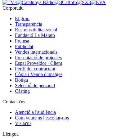
Corporatiu
El grup
Transparència
Responsabilitat social
Fundació La Marató
Premsa
Publicitat
Vendes internacionals
Presentació de projectes
Espai Proveïdor - Client
Perfil del contractant
Còpia i Venda d'imatges
Botiga
Selecció de personal
Càsting
Contacta'ns
Atenció a l'audiència
Com veure'ns i escoltar-nos
Visita'ns
Llengua