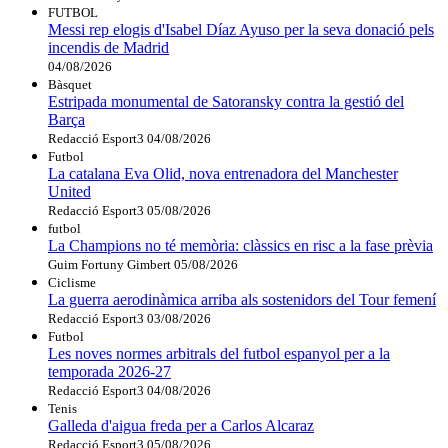
FUTBOL
Messi rep elogis d'Isabel Díaz Ayuso per la seva donació pels
incendis de Madrid
04/08/2026
Bàsquet
Estripada monumental de Satoransky contra la gestió del
Barça
Redacció Esport3
04/08/2026
Futbol
La catalana Eva Olid, nova entrenadora del Manchester
United
Redacció Esport3
05/08/2026
futbol
La Champions no té memòria: clàssics en risc a la fase prèvia
Guim Fortuny Gimbert
05/08/2026
Ciclisme
La guerra aerodinàmica arriba als sostenidors del Tour femení
Redacció Esport3
03/08/2026
Futbol
Les noves normes arbitrals del futbol espanyol per a la
temporada 2026-27
Redacció Esport3
04/08/2026
Tenis
Galleda d'aigua freda per a Carlos Alcaraz
Redacció Esport3
05/08/2026