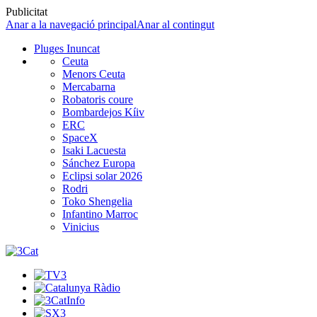
Publicitat
Anar a la navegació principal
Anar al contingut
Pluges Inuncat
Ceuta
Menors Ceuta
Mercabarna
Robatoris coure
Bombardejos Kíiv
ERC
SpaceX
Isaki Lacuesta
Sánchez Europa
Eclipsi solar 2026
Rodri
Toko Shengelia
Infantino Marroc
Vinicius