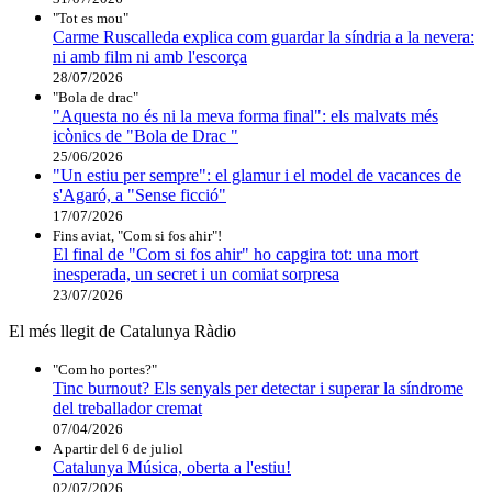
"Tot es mou"
Carme Ruscalleda explica com guardar la síndria a la nevera:
ni amb film ni amb l'escorça
28/07/2026
"Bola de drac"
"Aquesta no és ni la meva forma final": els malvats més
icònics de "Bola de Drac "
25/06/2026
"Un estiu per sempre": el glamur i el model de vacances de
s'Agaró, a "Sense ficció"
17/07/2026
Fins aviat, "Com si fos ahir"!
El final de "Com si fos ahir" ho capgira tot: una mort
inesperada, un secret i un comiat sorpresa
23/07/2026
El més llegit de Catalunya Ràdio
"Com ho portes?"
Tinc burnout? Els senyals per detectar i superar la síndrome
del treballador cremat
07/04/2026
A partir del 6 de juliol
Catalunya Música, oberta a l'estiu!
02/07/2026