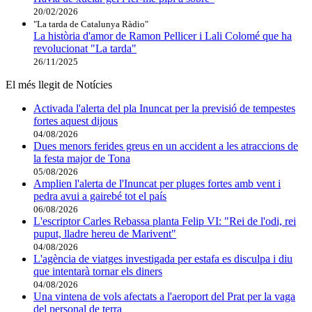
20/02/2026
"La tarda de Catalunya Ràdio"
La història d'amor de Ramon Pellicer i Lali Colomé que ha
revolucionat "La tarda"
26/11/2025
El més llegit de Notícies
Activada l'alerta del pla Inuncat per la previsió de tempestes
fortes aquest dijous
04/08/2026
Dues menors ferides greus en un accident a les atraccions de
la festa major de Tona
05/08/2026
Amplien l'alerta de l'Inuncat per pluges fortes amb vent i
pedra avui a gairebé tot el país
06/08/2026
L'escriptor Carles Rebassa planta Felip VI: "Rei de l'odi, rei
puput, lladre hereu de Marivent"
04/08/2026
L'agència de viatges investigada per estafa es disculpa i diu
que intentarà tornar els diners
04/08/2026
Una vintena de vols afectats a l'aeroport del Prat per la vaga
del personal de terra