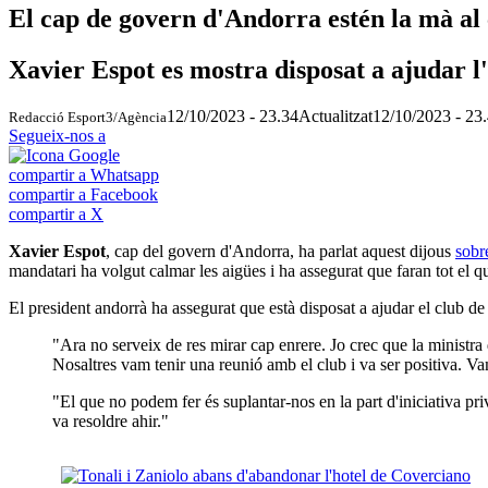
El cap de govern d'Andorra estén la mà al
Xavier Espot es mostra disposat a ajudar 
12/10/2023 - 23.34
Actualitzat
12/10/2023 - 23
Redacció Esport3/Agència
Segueix-nos a
compartir a Whatsapp
compartir a Facebook
compartir a X
Xavier Espot
, cap del govern d'Andorra, ha parlat aquest dijous
sobr
mandatari ha volgut calmar les aigües i ha assegurat que faran tot el q
El president andorrà ha assegurat que està disposat a ajudar el club d
"Ara no serveix de res mirar cap enrere. Jo crec que la ministra
Nosaltres vam tenir una reunió amb el club i va ser positiva. Va
"El que no podem fer és suplantar-nos en la part d'iniciativa pr
va resoldre ahir."