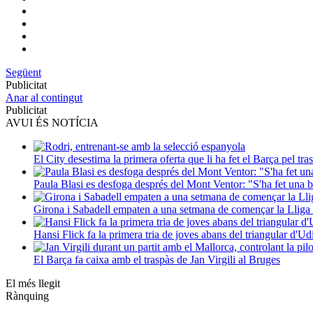
Següent
Publicitat
Anar al contingut
Publicitat
AVUI ÉS NOTÍCIA
El City desestima la primera oferta que li ha fet el Barça pel tr
Paula Blasi es desfoga després del Mont Ventor: "S'ha fet una 
Girona i Sabadell empaten a una setmana de començar la Lliga 
Hansi Flick fa la primera tria de joves abans del triangular d'Ud
El Barça fa caixa amb el traspàs de Jan Virgili al Bruges
El més llegit
Rànquing