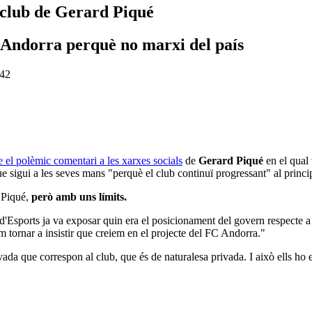
 club de Gerard Piqué
l'Andorra perquè no marxi del país
.42
e el polèmic comentari a les xarxes socials
de
Gerard Piqué
en el qual 
ue sigui a les seves mans "perquè el club continuï progressant" al princ
e Piqué,
però amb uns límits.
 d'Esports ja va exposar quin era el posicionament del govern respecte a
m tornar a insistir que creiem en el projecte del FC Andorra."
ivada que correspon al club, que és de naturalesa privada. I això ells h