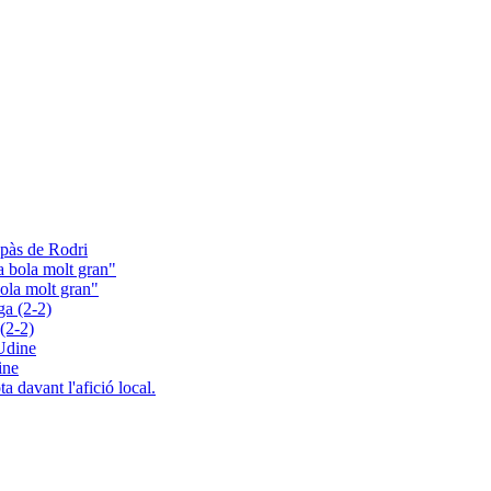
aspàs de Rodri
bola molt gran"
(2-2)
ine