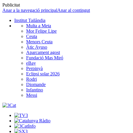
Publicitat
Anar a la navegació principal
Anar al contingut
Institut Tailàndia
Multa a Meta
Mor Felipe Lipe
Ceuta
Menors Ceuta
Àtic Ayuso
Aparcament agost
Fundació Mas Miró
eBay
Perpinyà
Eclipsi solar 2026
Rodri
Diomande
Infantino
Messi