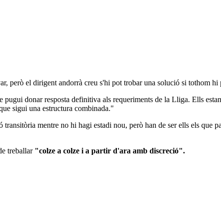
ar, però el dirigent andorrà creu s'hi pot trobar una solució si tothom hi 
e pugui donar resposta definitiva als requeriments de la Lliga. Ells est
que sigui una estructura combinada."
ansitòria mentre no hi hagi estadi nou, però han de ser ells els que pa
de treballar
"colze a colze i a partir d'ara amb discreció".