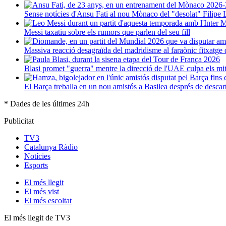
Sense notícies d'Ansu Fati al nou Mònaco del "desolat" Filipe 
Messi taxatiu sobre els rumors que parlen del seu fill
Massiva reacció desagraïda del madridisme al faraònic fitxatg
Blasi promet "guerra" mentre la direcció de l'UAE culpa els mi
El Barça treballa en un nou amistós a Basilea després de descar
* Dades de les últimes 24h
Publicitat
TV3
Catalunya Ràdio
Notícies
Esports
El
més llegit
El
més vist
El
més escoltat
El més llegit de TV3