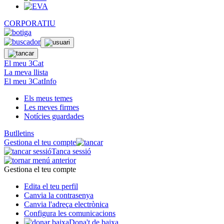
CORPORATIU
El meu 3Cat
La meva llista
El meu 3CatInfo
Els meus temes
Les meves firmes
Notícies guardades
Butlletins
Gestiona el teu compte
Tanca sessió
Gestiona el teu compte
Edita el teu perfil
Canvia la contrasenya
Canvia l'adreça electrònica
Configura les comunicacions
Dona't de baixa