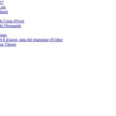
Luís
e de Diomande
tjans
tar Tànger