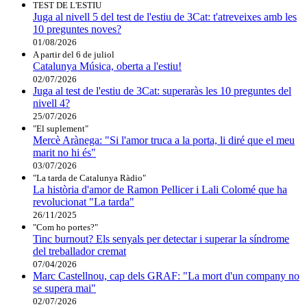
TEST DE L'ESTIU
Juga al nivell 5 del test de l'estiu de 3Cat: t'atreveixes amb les
10 preguntes noves?
01/08/2026
A partir del 6 de juliol
Catalunya Música, oberta a l'estiu!
02/07/2026
Juga al test de l'estiu de 3Cat: superaràs les 10 preguntes del
nivell 4?
25/07/2026
"El suplement"
Mercè Arànega: "Si l'amor truca a la porta, li diré que el meu
marit no hi és"
03/07/2026
"La tarda de Catalunya Ràdio"
La història d'amor de Ramon Pellicer i Lali Colomé que ha
revolucionat "La tarda"
26/11/2025
"Com ho portes?"
Tinc burnout? Els senyals per detectar i superar la síndrome
del treballador cremat
07/04/2026
Marc Castellnou, cap dels GRAF: "La mort d'un company no
se supera mai"
02/07/2026