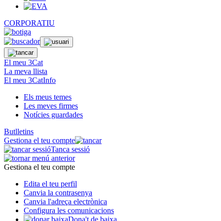
CORPORATIU
El meu 3Cat
La meva llista
El meu 3CatInfo
Els meus temes
Les meves firmes
Notícies guardades
Butlletins
Gestiona el teu compte
Tanca sessió
Gestiona el teu compte
Edita el teu perfil
Canvia la contrasenya
Canvia l'adreça electrònica
Configura les comunicacions
Dona't de baixa