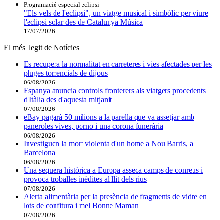
Programació especial eclipsi
"Els vels de l'eclipsi", un viatge musical i simbòlic per viure
l'eclipsi solar des de Catalunya Música
17/07/2026
El més llegit de Notícies
Es recupera la normalitat en carreteres i vies afectades per les
pluges torrencials de dijous
06/08/2026
Espanya anuncia controls fronterers als viatgers procedents
d'Itàlia des d'aquesta mitjanit
07/08/2026
eBay pagarà 50 milions a la parella que va assetjar amb
paneroles vives, porno i una corona funerària
06/08/2026
Investiguen la mort violenta d'un home a Nou Barris, a
Barcelona
06/08/2026
Una sequera històrica a Europa asseca camps de conreus i
provoca troballes inèdites al llit dels rius
07/08/2026
Alerta alimentària per la presència de fragments de vidre en
lots de confitura i mel Bonne Maman
07/08/2026