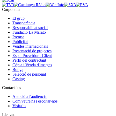
Corporatiu
El grup
Transparència
Responsabilitat social
Fundació La Marató
Premsa
Publicitat
Vendes internacionals
Presentació de projectes
Espai Proveïdor - Client
Perfil del contractant
Còpia i Venda d'imatges
Botiga
Selecció de personal
Càsting
Contacta'ns
Atenció a l'audiència
Com veure'ns i escoltar-nos
Visita'ns
Llengua