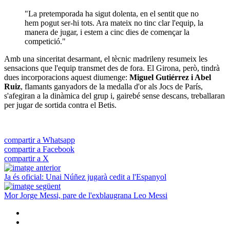
"La pretemporada ha sigut dolenta, en el sentit que no
hem pogut ser-hi tots. Ara mateix no tinc clar l'equip, la
manera de jugar, i estem a cinc dies de començar la
competició."
Amb una sinceritat desarmant, el tècnic madrileny resumeix les
sensacions que l'equip transmet des de fora. El Girona, però, tindrà
dues incorporacions aquest diumenge:
Miguel Gutiérrez i Abel
Ruiz
, flamants ganyadors de la medalla d'or als Jocs de París,
s'afegiran a la dinàmica del grup i, gairebé sense descans, treballaran
per jugar de sortida contra el Betis.
compartir a Whatsapp
compartir a Facebook
compartir a X
Ja és oficial: Unai Núñez jugarà cedit a l'Espanyol
Mor Jorge Messi, pare de l'exblaugrana Leo Messi