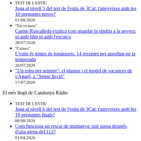
TEST DE L'ESTIU
Juga al nivell 5 del test de l'estiu de 3Cat: t'atreveixes amb les
10 preguntes noves?
01/08/2026
"Tot es mou"
Carme Ruscalleda explica com guardar la síndria a la nevera:
ni amb film ni amb l'escorça
28/07/2026
"Cuines"
L'estiu és temps de tomàquets: 14 receptes per aprofitar-ne la
temporada
20/07/2026
"Un estiu per sempre": el glamur i el model de vacances de
s'Agaró, a "Sense ficció"
17/07/2026
El més llegit de Catalunya Ràdio
TEST DE L'ESTIU
Juga al nivell 6 del test de l'estiu de 3Cat: t'atreveixes amb les
10 preguntes finals?
08/08/2026
Com funciona un rescat de muntanya: què passa després
d'una alerta del 112?
01/04/2026