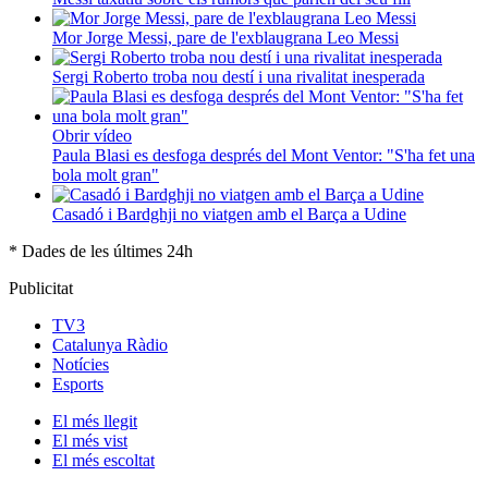
Mor Jorge Messi, pare de l'exblaugrana Leo Messi
Sergi Roberto troba nou destí i una rivalitat inesperada
Obrir vídeo
Paula Blasi es desfoga després del Mont Ventor: "S'ha fet una
bola molt gran"
Casadó i Bardghji no viatgen amb el Barça a Udine
* Dades de les últimes 24h
Publicitat
TV3
Catalunya Ràdio
Notícies
Esports
El
més llegit
El
més vist
El
més escoltat