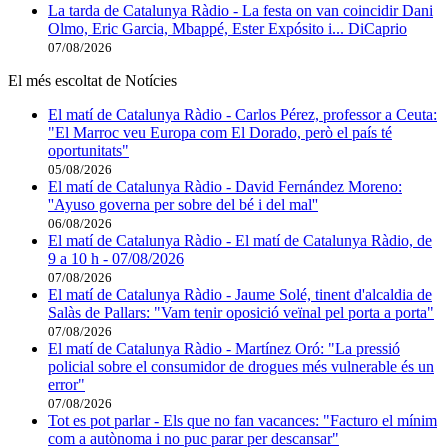
La tarda de Catalunya Ràdio - La festa on van coincidir Dani
Olmo, Eric Garcia, Mbappé, Ester Expósito i... DiCaprio
07/08/2026
El més escoltat de Notícies
El matí de Catalunya Ràdio - Carlos Pérez, professor a Ceuta:
"El Marroc veu Europa com El Dorado, però el país té
oportunitats"
05/08/2026
El matí de Catalunya Ràdio - David Fernández Moreno:
''Ayuso governa per sobre del bé i del mal''
06/08/2026
El matí de Catalunya Ràdio - El matí de Catalunya Ràdio, de
9 a 10 h - 07/08/2026
07/08/2026
El matí de Catalunya Ràdio - Jaume Solé, tinent d'alcaldia de
Salàs de Pallars: "Vam tenir oposició veïnal pel porta a porta"
07/08/2026
El matí de Catalunya Ràdio - Martínez Oró: "La pressió
policial sobre el consumidor de drogues més vulnerable és un
error"
07/08/2026
Tot es pot parlar - Els que no fan vacances: "Facturo el mínim
com a autònoma i no puc parar per descansar"