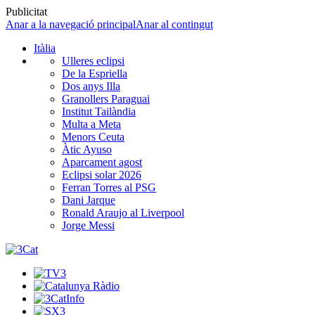
Publicitat
Anar a la navegació principal
Anar al contingut
Itàlia
Ulleres eclipsi
De la Espriella
Dos anys Illa
Granollers Paraguai
Institut Tailàndia
Multa a Meta
Menors Ceuta
Àtic Ayuso
Aparcament agost
Eclipsi solar 2026
Ferran Torres al PSG
Dani Jarque
Ronald Araujo al Liverpool
Jorge Messi