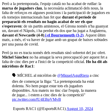
Però a la pretemporada, l'equip català no ha acabat de rutllar: la
marxa de jugadors clau
, la necessària aclimatació dels nous, la
falta de reforços en algunes posicions i la participació de jugadors en
els tornejos internacionals han fet que
durant el període de
preparació els resultats no hagin acabat de ser els que
s'esperaven
: de sis partits amistosos, el Girona només n'ha guanyat
un, davant el Nàpols, i ha perdut els dos que ha jugat a Anglaterra,
davant el Newcastle (4-0)
i el Bournemouth (3-2)
. Aquest últim
matx, a més, el va haver de jugar amb un grapat de baixes sobtades
per una passa de covid.
Però ja no es tracta només dels resultats sinó sobretot del joc ofert.
Míchel Sánchez
no ha amagat la seva preocupació per aquest fet a
falta de cinc dies per a l'inici de la competició oficial.
Ho ha dit als
micròfons de Rac1
:
🗣️ MÍCHEL al micròfon de
@MiquelAgutRiera
a cinc
dies de començar la lliga: "La pretemporada ha estat
dolenta. No hem pogut estar tots els jugadors
disponibles. Ara mateix no tinc clar l'equip, la manera
de jugar... i estem a cinc dies de la competició"
pic.twitter.com/fU4EBpVMvB
 Esports RAC1 (@EsportsRAC1)
August 10, 2024