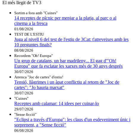
El més llegit de TV3
Sortim a fora amb "Cuines"
14 receptes de pícnic per menjar a la platja, al parc o al
cinema a la fresca
01/08/2026
TEST DE L'ESTIU
Juga al nivell 6 del test de l'estiu de 3Cat: t'atreveixes amb les
10 preguntes finals?
08/08/2026
Recordem "Oh! Europa"
Un grup de catalans, un bar madrileny... El gag d'"Oh!
Europa" que fa esclatar les xarxes més de 30 anys després
30/07/2026
Arrenca "Joc de cartes" d'estiu!
Tensió, llàgrimes i un àpat conflictiu al retorn de "Joc de
cartes": "Jo hauria marxat"
30/07/2026
"Cuines"
Receptes amb calamar: 14 idees per cuinar-lo
29/07/2026
"Sense ficció"
"Eclipsi a través d'Europa": les claus d'un esdeveniment únic i
sorprenent, a "Sense ficció"
06/08/2026