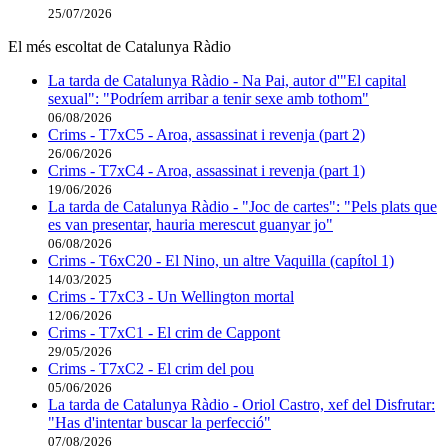
25/07/2026
El més escoltat de Catalunya Ràdio
La tarda de Catalunya Ràdio - Na Pai, autor d'"El capital
sexual": "Podríem arribar a tenir sexe amb tothom"
06/08/2026
Crims - T7xC5 - Aroa, assassinat i revenja (part 2)
26/06/2026
Crims - T7xC4 - Aroa, assassinat i revenja (part 1)
19/06/2026
La tarda de Catalunya Ràdio - "Joc de cartes": "Pels plats que
es van presentar, hauria merescut guanyar jo"
06/08/2026
Crims - T6xC20 - El Nino, un altre Vaquilla (capítol 1)
14/03/2025
Crims - T7xC3 - Un Wellington mortal
12/06/2026
Crims - T7xC1 - El crim de Cappont
29/05/2026
Crims - T7xC2 - El crim del pou
05/06/2026
La tarda de Catalunya Ràdio - Oriol Castro, xef del Disfrutar:
"Has d'intentar buscar la perfecció"
07/08/2026