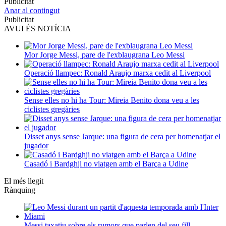
Publicitat
Anar al contingut
Publicitat
AVUI ÉS NOTÍCIA
Mor Jorge Messi, pare de l'exblaugrana Leo Messi
Operació llampec: Ronald Araujo marxa cedit al Liverpool
Sense elles no hi ha Tour: Mireia Benito dona veu a les
ciclistes gregàries
Disset anys sense Jarque: una figura de cera per homenatjar el
jugador
Casadó i Bardghji no viatgen amb el Barça a Udine
El més llegit
Rànquing
Messi taxatiu sobre els rumors que parlen del seu fill