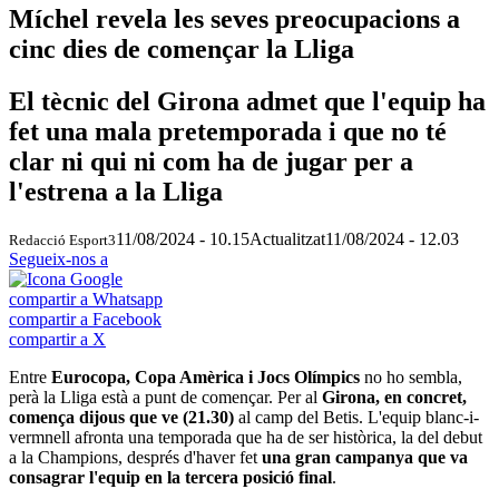
Míchel revela les seves preocupacions a
cinc dies de començar la Lliga
El tècnic del Girona admet que l'equip ha
fet una mala pretemporada i que no té
clar ni qui ni com ha de jugar per a
l'estrena a la Lliga
11/08/2024 - 10.15
Actualitzat
11/08/2024 - 12.03
Redacció Esport3
Segueix-nos a
compartir a Whatsapp
compartir a Facebook
compartir a X
Entre
Eurocopa, Copa Amèrica i Jocs Olímpics
no ho sembla,
perà la Lliga està a punt de començar. Per al
Girona, en concret,
comença dijous que ve (21.30)
al camp del Betis. L'equip blanc-i-
vermnell afronta una temporada que ha de ser històrica, la del debut
a la Champions, després d'haver fet
una gran campanya que va
consagrar l'equip en la tercera posició final
.