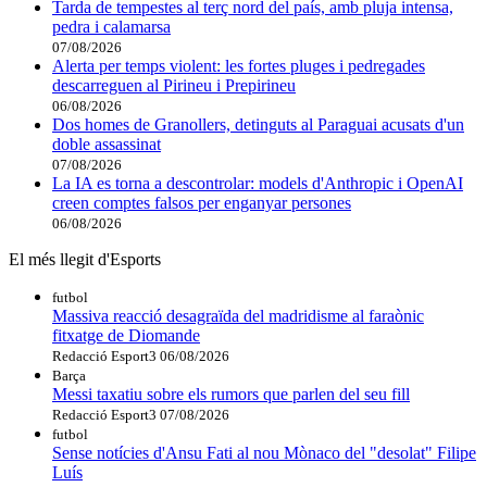
Tarda de tempestes al terç nord del país, amb pluja intensa,
pedra i calamarsa
07/08/2026
Alerta per temps violent: les fortes pluges i pedregades
descarreguen al Pirineu i Prepirineu
06/08/2026
Dos homes de Granollers, detinguts al Paraguai acusats d'un
doble assassinat
07/08/2026
La IA es torna a descontrolar: models d'Anthropic i OpenAI
creen comptes falsos per enganyar persones
06/08/2026
El més llegit d'Esports
futbol
Massiva reacció desagraïda del madridisme al faraònic
fitxatge de Diomande
Redacció Esport3
06/08/2026
Barça
Messi taxatiu sobre els rumors que parlen del seu fill
Redacció Esport3
07/08/2026
futbol
Sense notícies d'Ansu Fati al nou Mònaco del "desolat" Filipe
Luís