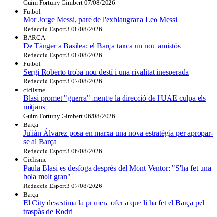
Guim Fortuny Gimbert
07/08/2026
Futbol
Mor Jorge Messi, pare de l'exblaugrana Leo Messi
Redacció Esport3
08/08/2026
BARÇA
De Tànger a Basilea: el Barça tanca un nou amistós
Redacció Esport3
08/08/2026
Futbol
Sergi Roberto troba nou destí i una rivalitat inesperada
Redacció Esport3
07/08/2026
ciclisme
Blasi promet "guerra" mentre la direcció de l'UAE culpa els
mitjans
Guim Fortuny Gimbert
06/08/2026
Barça
Julián Álvarez posa en marxa una nova estratègia per apropar-
se al Barça
Redacció Esport3
06/08/2026
Ciclisme
Paula Blasi es desfoga després del Mont Ventor: "S'ha fet una
bola molt gran"
Redacció Esport3
07/08/2026
Barça
El City desestima la primera oferta que li ha fet el Barça pel
traspàs de Rodri