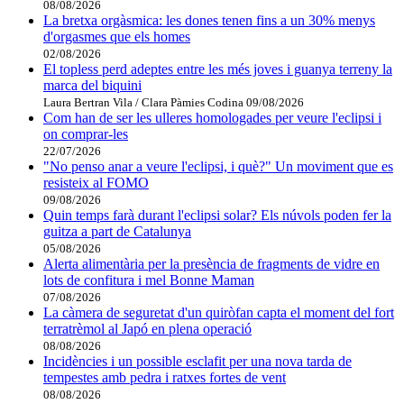
08/08/2026
La bretxa orgàsmica: les dones tenen fins a un 30% menys
d'orgasmes que els homes
02/08/2026
El topless perd adeptes entre les més joves i guanya terreny la
marca del biquini
Laura Bertran Vila / Clara Pàmies Codina
09/08/2026
Com han de ser les ulleres homologades per veure l'eclipsi i
on comprar-les
22/07/2026
"No penso anar a veure l'eclipsi, i què?" Un moviment que es
resisteix al FOMO
09/08/2026
Quin temps farà durant l'eclipsi solar? Els núvols poden fer la
guitza a part de Catalunya
05/08/2026
Alerta alimentària per la presència de fragments de vidre en
lots de confitura i mel Bonne Maman
07/08/2026
La càmera de seguretat d'un quiròfan capta el moment del fort
terratrèmol al Japó en plena operació
08/08/2026
Incidències i un possible esclafit per una nova tarda de
tempestes amb pedra i ratxes fortes de vent
08/08/2026