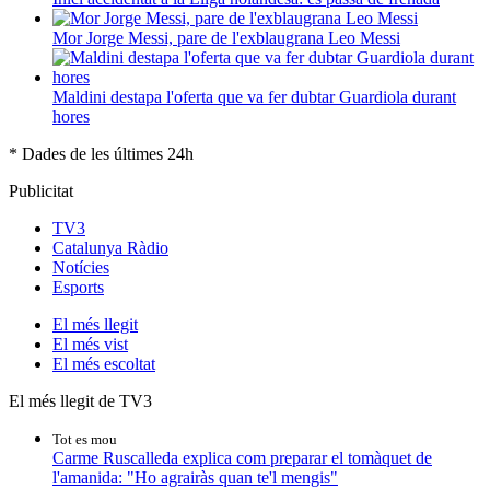
Mor Jorge Messi, pare de l'exblaugrana Leo Messi
Maldini destapa l'oferta que va fer dubtar Guardiola durant
hores
* Dades de les últimes 24h
Publicitat
TV3
Catalunya Ràdio
Notícies
Esports
El
més llegit
El
més vist
El
més escoltat
El més llegit de TV3
Tot es mou
Carme Ruscalleda explica com preparar el tomàquet de
l'amanida: "Ho agrairàs quan te'l mengis"