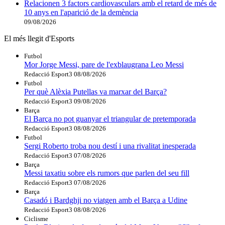
Relacionen 3 factors cardiovasculars amb el retard de més de
10 anys en l'aparició de la demència
09/08/2026
El més llegit d'Esports
Futbol
Mor Jorge Messi, pare de l'exblaugrana Leo Messi
Redacció Esport3
08/08/2026
Futbol
Per què Alèxia Putellas va marxar del Barça?
Redacció Esport3
09/08/2026
Barça
El Barça no pot guanyar el triangular de pretemporada
Redacció Esport3
08/08/2026
Futbol
Sergi Roberto troba nou destí i una rivalitat inesperada
Redacció Esport3
07/08/2026
Barça
Messi taxatiu sobre els rumors que parlen del seu fill
Redacció Esport3
07/08/2026
Barça
Casadó i Bardghji no viatgen amb el Barça a Udine
Redacció Esport3
08/08/2026
Ciclisme