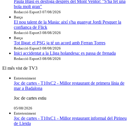
Paula Blasi es desfoga després del Mont Ventor: "S'ha fet una
bola molt gran"
Redacció Esport3
07/08/2026
Barça
El nou talent de la Masia: així s'ha guanyat Jordi Pesquer la
confiança de Flick
Redacció Esport3
08/08/2026
Barça
Tot lligat: el PSG ja té un acord amb Ferran Torres
Redacció Esport3
08/08/2026
Inici accidentat a la Lliga holandesa: es passa de frenada
Redacció Esport3
08/08/2026
El més vist de TV3
Entreteniment
Joc de cartes - T10xC2 - Millor restaurant de primera línia de
mar a Badalona
Joc de cartes estiu
05/08/2026
Entreteniment
Joc de cartes - T10xC1 - Millor restaurant informal del Pirineu
de Lleida