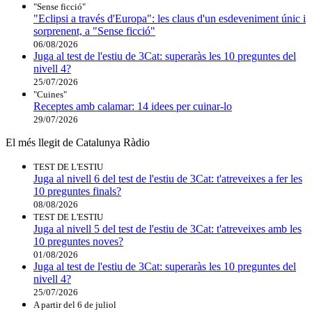
"Sense ficció"
"Eclipsi a través d'Europa": les claus d'un esdeveniment únic i
sorprenent, a "Sense ficció"
06/08/2026
Juga al test de l'estiu de 3Cat: superaràs les 10 preguntes del
nivell 4?
25/07/2026
"Cuines"
Receptes amb calamar: 14 idees per cuinar-lo
29/07/2026
El més llegit de Catalunya Ràdio
TEST DE L'ESTIU
Juga al nivell 6 del test de l'estiu de 3Cat: t'atreveixes a fer les
10 preguntes finals?
08/08/2026
TEST DE L'ESTIU
Juga al nivell 5 del test de l'estiu de 3Cat: t'atreveixes amb les
10 preguntes noves?
01/08/2026
Juga al test de l'estiu de 3Cat: superaràs les 10 preguntes del
nivell 4?
25/07/2026
A partir del 6 de juliol