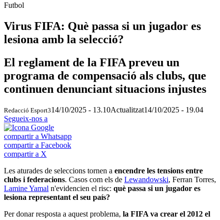
Futbol
Virus FIFA: Què passa si un jugador es
lesiona amb la selecció?
El reglament de la FIFA preveu un
programa de compensació als clubs, que
continuen denunciant situacions injustes
14/10/2025 - 13.10
Actualitzat
14/10/2025 - 19.04
Redacció Esport3
Segueix-nos a
compartir a Whatsapp
compartir a Facebook
compartir a X
Les aturades de seleccions tornen a
encendre les tensions entre
clubs i federacions
. Casos com els de
Lewandowski
, Ferran Torres,
Lamine
Yamal
n'evidencien el risc:
què passa si un jugador es
lesiona representant el seu país?
Per donar resposta a aquest problema,
la FIFA va crear el 2012 el