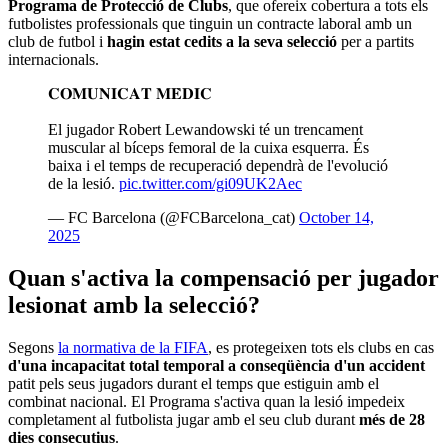
Programa de Protecció de Clubs
, que ofereix cobertura a tots els
futbolistes professionals que tinguin un contracte laboral amb un
club de futbol i
hagin estat cedits a la seva selecció
per a partits
internacionals.
𝐂𝐎𝐌𝐔𝐍𝐈𝐂𝐀𝐓 𝐌𝐄̀𝐃𝐈𝐂
El jugador Robert Lewandowski té un trencament
muscular al bíceps femoral de la cuixa esquerra. És
baixa i el temps de recuperació dependrà de l'evolució
de la lesió.
pic.twitter.com/gi09UK2Aec
— FC Barcelona (@FCBarcelona_cat)
October 14,
2025
Qu
an s'activa la compensació per jugador
lesionat amb la selecció?
Segons
la normativa de la FIFA
, es protegeixen tots els clubs en cas
d'una incapacitat total temporal a conseqüència d'un accident
patit pels seus jugadors durant el temps que estiguin amb el
combinat nacional. El Programa
s'activa quan la lesió impedeix
completament al futbolista jugar amb el seu club durant
més de 28
dies consecutius
.