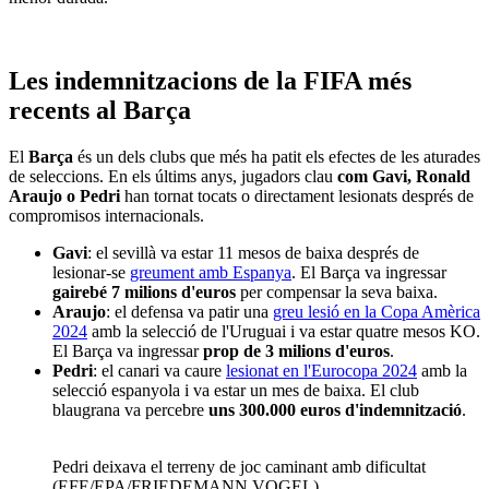
Les
indemnitzacions
de
la
FIFA més
recents al
Barça
El
Barça
és un dels clubs que més ha patit els efectes de les aturades
de seleccions. En els últims anys, jugadors clau
com Gavi, Ronald
Araujo o Pedri
han tornat tocats o directament lesionats després de
compromisos internacionals.
Gavi
: el sevillà va estar 11 mesos de baixa després de
lesionar-se
greument amb Espanya
. El Barça va ingressar
gairebé 7 milions d'euros
per compensar la seva baixa.
Araujo
: el defensa va patir una
greu lesió en la Copa Amèrica
2024
amb la selecció de l'Uruguai i va estar quatre mesos KO.
El Barça va ingressar
prop de 3 milions d'euros
.
Pedri
: el canari va caure
lesionat en
l'Eurocopa
2024
amb la
selecció espanyola i va estar un mes de baixa. El club
blaugrana va percebre
uns 300.000 euros d'indemnització
.
Pedri deixava el terreny de joc caminant amb dificultat
(EFE/EPA/FRIEDEMANN VOGEL)