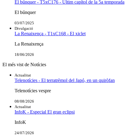
El búnquer - T5xC176 - Últim capítol de la 5a temporada
El búnquer
03/07/2025
Divulgació
La Renaixença - T1xC168 - El xiclet
La Renaixença
18/06/2026
El més vist de Notícies
Actualitat
Telenotícies - El terratrèmol del Japó, en un quiròfan
Telenotícies vespre
08/08/2026
Actualitat
InfoK - Especial El gran eclipsi
InfoK
24/07/2026