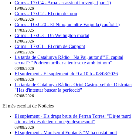
Crims - T7xC4 - Aroa, assassinat i revenja (part 1)
19/06/2026
Crims - T7xC2 - El crim del pou
05/06/2026
Crims - T6xC20 - El Nino, un altre Vaquilla (capítol 1)
14/03/2025
Crims - T7xC3 - Un Wellington mortal
12/06/2026
Crims - T7xC1 - El crim de Cappont
29/05/2026
La tarda de Catalunya Ràdio - Na Pai, autor d'"El capital
sexual": "Podríem arribar a tenir sexe amb tothom"
06/08/2026
El suplement - El suplement, de 9 a 10 h - 08/08/2026
08/08/2026
La tarda de Catalunya Ràdio - Oriol Castro, xef del Disfrutar:
"Has d'intentar buscar la perfecció"
07/08/2026
El més escoltat de Notícies
El suplement - Els draps bruts de Ferran Torres: "Dir-te tauró
a tu mateix és de tenir un ego desmesurat"
08/08/2026
El suplement - Montserrat Fontané: "M'ha costat molt