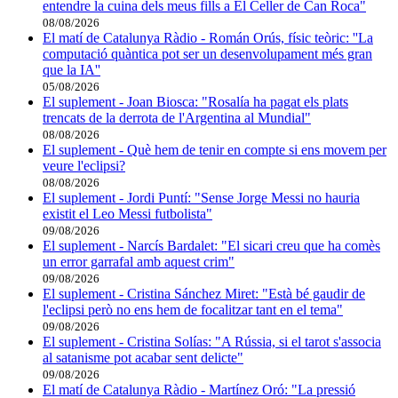
entendre la cuina dels meus fills a El Celler de Can Roca"
08/08/2026
El matí de Catalunya Ràdio - Román Orús, físic teòric: ''La
computació quàntica pot ser un desenvolupament més gran
que la IA''
05/08/2026
El suplement - Joan Biosca: "Rosalía ha pagat els plats
trencats de la derrota de l'Argentina al Mundial"
08/08/2026
El suplement - Què hem de tenir en compte si ens movem per
veure l'eclipsi?
08/08/2026
El suplement - Jordi Puntí: "Sense Jorge Messi no hauria
existit el Leo Messi futbolista"
09/08/2026
El suplement - Narcís Bardalet: "El sicari creu que ha comès
un error garrafal amb aquest crim"
09/08/2026
El suplement - Cristina Sánchez Miret: "Està bé gaudir de
l'eclipsi però no ens hem de focalitzar tant en el tema"
09/08/2026
El suplement - Cristina Solías: "A Rússia, si el tarot s'associa
al satanisme pot acabar sent delicte"
09/08/2026
El matí de Catalunya Ràdio - Martínez Oró: "La pressió