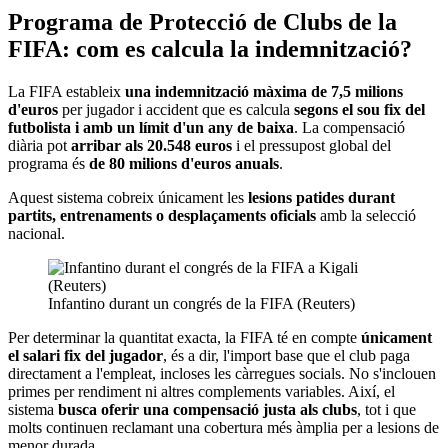
Programa de Protecció de Clubs de la
FIFA: com es calcula la indemnització?
La FIFA estableix
una indemnització màxima de 7,5 milions
d'euros
per jugador i accident que es calcula
segons el sou fix del
futbolista i amb un límit d'un any de baixa
. La compensació
diària pot
arribar als 20.548 euros
i el pressupost global del
programa és
de 80 milions d'euros anuals
.
Aquest sistema cobreix únicament les
lesions patides durant
partits, entrenaments o desplaçaments oficials
amb la selecció
nacional.
Infantino durant un congrés de la FIFA (Reuters)
Per determinar la quantitat exacta, la FIFA té en compte
únicament
el salari fix del jugador
, és a dir, l'import base que el club paga
directament a l'empleat, incloses les càrregues socials. No s'inclouen
primes per rendiment ni altres complements variables. Així, el
sistema
busca oferir una compensació justa als clubs
, tot i que
molts continuen reclamant una cobertura més àmplia per a lesions de
menor durada.