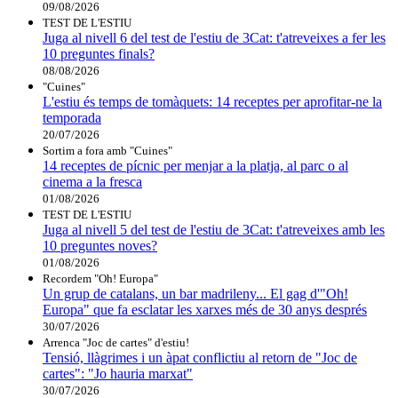
09/08/2026
TEST DE L'ESTIU
Juga al nivell 6 del test de l'estiu de 3Cat: t'atreveixes a fer les
10 preguntes finals?
08/08/2026
"Cuines"
L'estiu és temps de tomàquets: 14 receptes per aprofitar-ne la
temporada
20/07/2026
Sortim a fora amb "Cuines"
14 receptes de pícnic per menjar a la platja, al parc o al
cinema a la fresca
01/08/2026
TEST DE L'ESTIU
Juga al nivell 5 del test de l'estiu de 3Cat: t'atreveixes amb les
10 preguntes noves?
01/08/2026
Recordem "Oh! Europa"
Un grup de catalans, un bar madrileny... El gag d'"Oh!
Europa" que fa esclatar les xarxes més de 30 anys després
30/07/2026
Arrenca "Joc de cartes" d'estiu!
Tensió, llàgrimes i un àpat conflictiu al retorn de "Joc de
cartes": "Jo hauria marxat"
30/07/2026