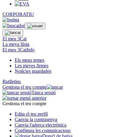
CORPORATIU
El meu 3Cat
La meva llista
El meu 3CatInfo
Els meus temes
Les meves firmes
Notícies guardades
Butlletins
Gestiona el teu compte
Tanca sessió
Gestiona el teu compte
Edita el teu perfil
Canvia la contrasenya
Canvia l'adreça electrònica
Configura les comunicacions
Dona't de baixa