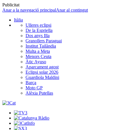
Publicitat
Anar a la navegació principal
Anar al contingut
Itàlia
Ulleres eclipsi
De la Espriella
Dos anys Illa
Granollers Paraguai
Institut Tailàndia
Multa a Meta
Menors Ceuta
Àtic Ayuso
Aparcament agost
Eclipsi solar 2026
Guardiola Maldini
Barça
Moto GP
Alèxia Putellas