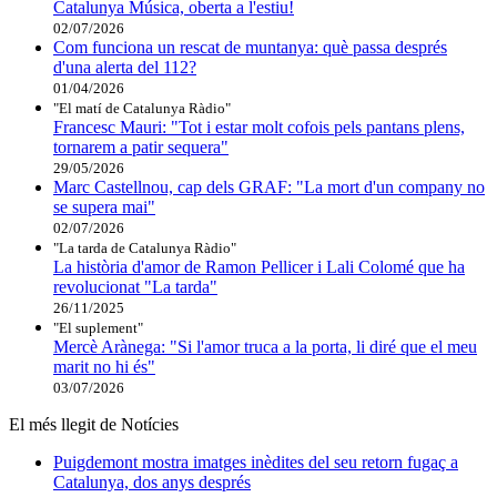
Catalunya Música, oberta a l'estiu!
02/07/2026
Com funciona un rescat de muntanya: què passa després
d'una alerta del 112?
01/04/2026
"El matí de Catalunya Ràdio"
Francesc Mauri: "Tot i estar molt cofois pels pantans plens,
tornarem a patir sequera"
29/05/2026
Marc Castellnou, cap dels GRAF: "La mort d'un company no
se supera mai"
02/07/2026
"La tarda de Catalunya Ràdio"
La història d'amor de Ramon Pellicer i Lali Colomé que ha
revolucionat "La tarda"
26/11/2025
"El suplement"
Mercè Arànega: "Si l'amor truca a la porta, li diré que el meu
marit no hi és"
03/07/2026
El més llegit de Notícies
Puigdemont mostra imatges inèdites del seu retorn fugaç a
Catalunya, dos anys després