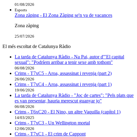
01/08/2026
Esports
Zona zàping - El Zona Zàping se'n va de vacances
Zona zàping
25/07/2026
El més escoltat de Catalunya Ràdio
La tarda de Catalunya Ràdio - Na Pai, autor d'"El capital
sexual": "Podríem arribar a tenir sexe amb tothom"
06/08/2026
Crims - T7xC5 - Aroa, assassinat i revenja (part 2)
26/06/2026
Crims - T7xC4 - Aroa, assassinat i revenja (part 1)
19/06/2026
La tarda de Catalunya Ràdio - "Joc de cartes": "Pels plats que
es van presentar, hauria merescut guanyar jo"
06/08/2026
Crims - T6xC20 - El Nino, un altre Vaquilla (capítol 1)
14/03/2025
Crims - T7xC3 - Un Wellington mortal
12/06/2026
Crims - T7xC1 - El crim de Cappont