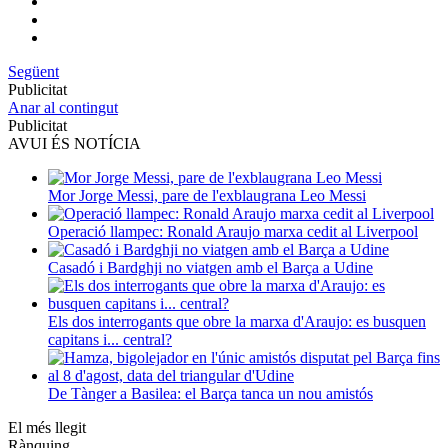
Següent
Publicitat
Anar al contingut
Publicitat
AVUI ÉS NOTÍCIA
Mor Jorge Messi, pare de l'exblaugrana Leo Messi
Operació llampec: Ronald Araujo marxa cedit al Liverpool
Casadó i Bardghji no viatgen amb el Barça a Udine
Els dos interrogants que obre la marxa d'Araujo: es busquen
capitans i... central?
De Tànger a Basilea: el Barça tanca un nou amistós
El més llegit
Rànquing