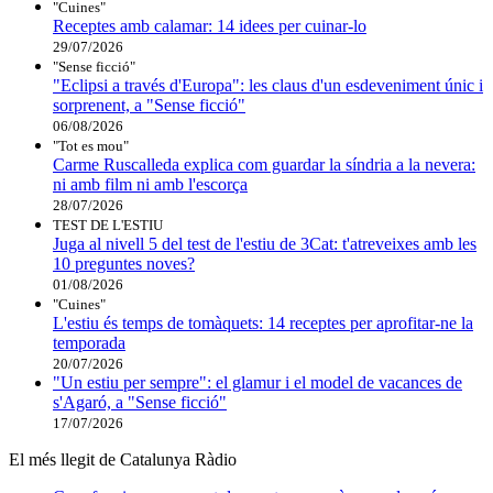
"Cuines"
Receptes amb calamar: 14 idees per cuinar-lo
29/07/2026
"Sense ficció"
"Eclipsi a través d'Europa": les claus d'un esdeveniment únic i
sorprenent, a "Sense ficció"
06/08/2026
"Tot es mou"
Carme Ruscalleda explica com guardar la síndria a la nevera:
ni amb film ni amb l'escorça
28/07/2026
TEST DE L'ESTIU
Juga al nivell 5 del test de l'estiu de 3Cat: t'atreveixes amb les
10 preguntes noves?
01/08/2026
"Cuines"
L'estiu és temps de tomàquets: 14 receptes per aprofitar-ne la
temporada
20/07/2026
"Un estiu per sempre": el glamur i el model de vacances de
s'Agaró, a "Sense ficció"
17/07/2026
El més llegit de Catalunya Ràdio