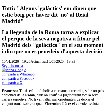
Totti: "Alguns 'galàctics' em diuen que
estic boig per haver dit 'no' al Reial
Madrid"
La llegenda de la Roma torna a explicar
el perquè de la seva negativa a fitxar pel
Madrid dels "galàctics" en el seu moment
i diu que no es penedeix d'aquesta decisió
15/01/2020 - 19.25
Actualitzat
15/01/2020 - 19.33
Segueix-nos a
compartir a Whatsapp
compartir a Facebook
compartir a X
Francesco Totti
serà un futbolista eternament recordat, sobretot pels
aficionats de la
Roma
, club on l'italià va jugar durant tota la seva
carrera esportiva. No li van faltar mai oportunitats de deixar el
conjunt romà, sobretot quan
Florentino Pérez
el va voler reclutar