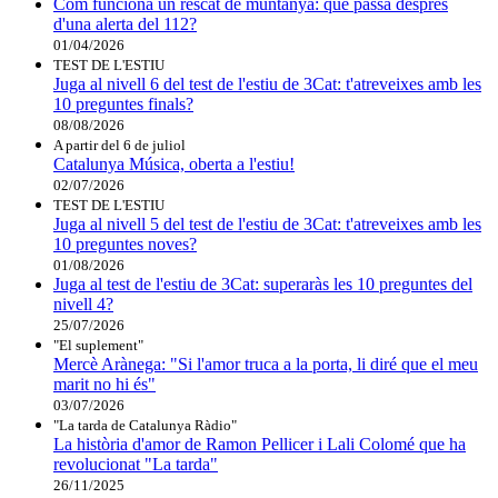
Com funciona un rescat de muntanya: què passa després
d'una alerta del 112?
01/04/2026
TEST DE L'ESTIU
Juga al nivell 6 del test de l'estiu de 3Cat: t'atreveixes amb les
10 preguntes finals?
08/08/2026
A partir del 6 de juliol
Catalunya Música, oberta a l'estiu!
02/07/2026
TEST DE L'ESTIU
Juga al nivell 5 del test de l'estiu de 3Cat: t'atreveixes amb les
10 preguntes noves?
01/08/2026
Juga al test de l'estiu de 3Cat: superaràs les 10 preguntes del
nivell 4?
25/07/2026
"El suplement"
Mercè Arànega: "Si l'amor truca a la porta, li diré que el meu
marit no hi és"
03/07/2026
"La tarda de Catalunya Ràdio"
La història d'amor de Ramon Pellicer i Lali Colomé que ha
revolucionat "La tarda"
26/11/2025