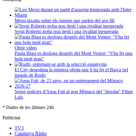
Messi taxatiu sobre els rumors que parlen del seu fill
Sergi Roberto troba nou destí i una rivalitat inesperada
Obrir vídeo
Paula Blasi es desfoga després del Mont Ventor: "S'ha fet una
bola molt gran"
El City desestima la primera oferta que li ha fet el Barça pel
traspàs de Rodri
Sense notícies d'Ansu Fati al nou Mònaco del "desolat" Filipe
Luís
* Dades de les últimes 24h
Publicitat
TV3
Catalunya Ràdio