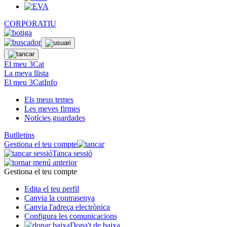
CORPORATIU
El meu 3Cat
La meva llista
El meu 3CatInfo
Els meus temes
Les meves firmes
Notícies guardades
Butlletins
Gestiona el teu compte
Tanca sessió
Gestiona el teu compte
Edita el teu perfil
Canvia la contrasenya
Canvia l'adreça electrònica
Configura les comunicacions
Dona't de baixa