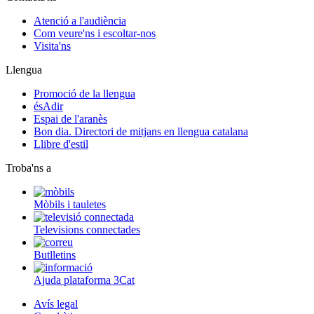
Atenció a l'audiència
Com veure'ns i escoltar-nos
Visita'ns
Llengua
Promoció de la llengua
ésAdir
Espai de l'aranès
Bon dia. Directori de mitjans en llengua catalana
Llibre d'estil
Troba'ns a
Mòbils i tauletes
Televisions connectades
Butlletins
Ajuda plataforma 3Cat
Avís legal