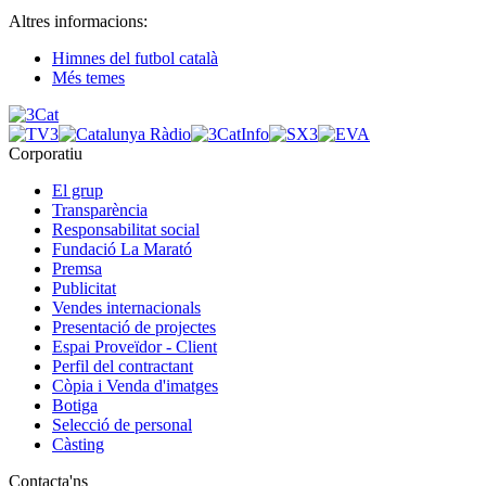
Altres informacions:
Himnes del futbol català
Més temes
Corporatiu
El grup
Transparència
Responsabilitat social
Fundació La Marató
Premsa
Publicitat
Vendes internacionals
Presentació de projectes
Espai Proveïdor - Client
Perfil del contractant
Còpia i Venda d'imatges
Botiga
Selecció de personal
Càsting
Contacta'ns