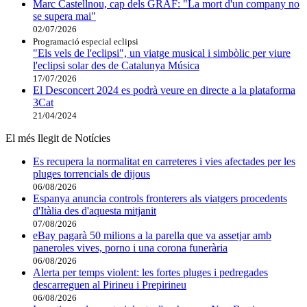
Marc Castellnou, cap dels GRAF: "La mort d'un company no
se supera mai"
02/07/2026
Programació especial eclipsi
"Els vels de l'eclipsi", un viatge musical i simbòlic per viure
l'eclipsi solar des de Catalunya Música
17/07/2026
El Desconcert 2024 es podrà veure en directe a la plataforma
3Cat
21/04/2024
El més llegit de Notícies
Es recupera la normalitat en carreteres i vies afectades per les
pluges torrencials de dijous
06/08/2026
Espanya anuncia controls fronterers als viatgers procedents
d'Itàlia des d'aquesta mitjanit
07/08/2026
eBay pagarà 50 milions a la parella que va assetjar amb
paneroles vives, porno i una corona funerària
06/08/2026
Alerta per temps violent: les fortes pluges i pedregades
descarreguen al Pirineu i Prepirineu
06/08/2026