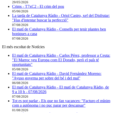
29/05/2026
Crims - T7xC2 - El crim del pou
05/06/2026
La tarda de Catalunya Ràdio - Oriol Castro, xef del Disfrutar:
"Has d'intentar buscar la perfecció"
07/08/2026
El matí de Catalunya Ràdio - Consells per tenir plantes ben
boniques a casa
07/08/2026
El més escoltat de Notícies
El matí de Catalunya Ràdio - Carlos Pérez, professor a Ceuta:
"El Marroc veu Europa com El Dorado, però el país té
oportunitats"
05/08/2026
El matí de Catalunya Ràdio - David Fernández Moreno:
''Ayuso governa per sobre del bé i del mal''
06/08/2026
El matí de Catalunya Ràdio - El matí de Catalunya Ràdio, de
9 a 10 h - 07/08/2026
07/08/2026
Tot es pot parlar - Els que no fan vacances: "Facturo el mínim
com a autònoma i no puc parar per descansar"
01/08/2026