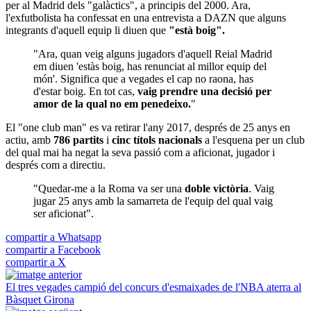
per al Madrid dels "galàctics", a principis del 2000. Ara,
l'exfutbolista ha confessat en una entrevista a DAZN que alguns
integrants d'aquell equip li diuen que
"està boig".
"Ara, quan veig alguns jugadors d'aquell Reial Madrid
em diuen 'estàs boig, has renunciat al millor equip del
món'. Significa que a vegades el cap no raona, has
d'estar boig. En tot cas,
vaig prendre una decisió per
amor de la qual no em penedeixo.
"
El "one club man" es va retirar l'any 2017, després de 25 anys en
actiu, amb
786 partits
i
cinc títols nacionals
a l'esquena per un club
del qual mai ha negat la seva passió com a aficionat, jugador i
després com a directiu.
"Quedar-me a la Roma va ser una
doble victòria
. Vaig
jugar 25 anys amb la samarreta de l'equip del qual vaig
ser aficionat".
compartir a Whatsapp
compartir a Facebook
compartir a X
El tres vegades campió del concurs d'esmaixades de l'NBA aterra al
Bàsquet Girona