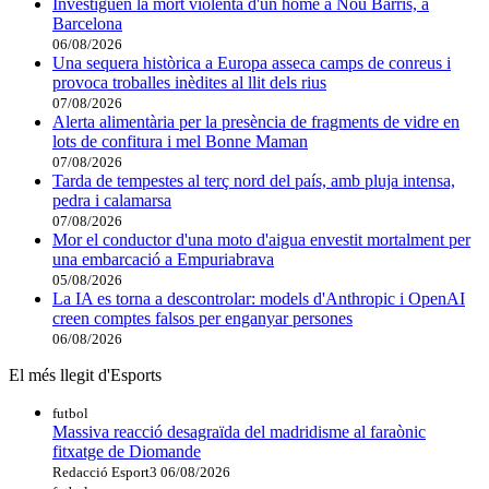
Investiguen la mort violenta d'un home a Nou Barris, a
Barcelona
06/08/2026
Una sequera històrica a Europa asseca camps de conreus i
provoca troballes inèdites al llit dels rius
07/08/2026
Alerta alimentària per la presència de fragments de vidre en
lots de confitura i mel Bonne Maman
07/08/2026
Tarda de tempestes al terç nord del país, amb pluja intensa,
pedra i calamarsa
07/08/2026
Mor el conductor d'una moto d'aigua envestit mortalment per
una embarcació a Empuriabrava
05/08/2026
La IA es torna a descontrolar: models d'Anthropic i OpenAI
creen comptes falsos per enganyar persones
06/08/2026
El més llegit d'Esports
futbol
Massiva reacció desagraïda del madridisme al faraònic
fitxatge de Diomande
Redacció Esport3
06/08/2026