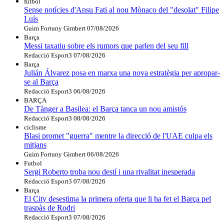
futbol
Sense notícies d'Ansu Fati al nou Mònaco del "desolat" Filipe
Luís
Guim Fortuny Gimbert
07/08/2026
Barça
Messi taxatiu sobre els rumors que parlen del seu fill
Redacció Esport3
07/08/2026
Barça
Julián Álvarez posa en marxa una nova estratègia per apropar-
se al Barça
Redacció Esport3
06/08/2026
BARÇA
De Tànger a Basilea: el Barça tanca un nou amistós
Redacció Esport3
08/08/2026
ciclisme
Blasi promet "guerra" mentre la direcció de l'UAE culpa els
mitjans
Guim Fortuny Gimbert
06/08/2026
Futbol
Sergi Roberto troba nou destí i una rivalitat inesperada
Redacció Esport3
07/08/2026
Barça
El City desestima la primera oferta que li ha fet el Barça pel
traspàs de Rodri
Redacció Esport3
07/08/2026