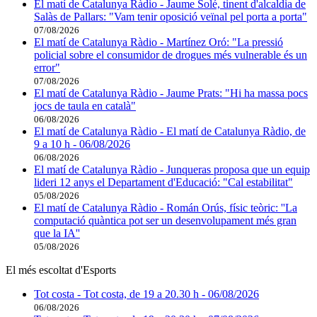
El matí de Catalunya Ràdio - Jaume Solé, tinent d'alcaldia de
Salàs de Pallars: "Vam tenir oposició veïnal pel porta a porta"
07/08/2026
El matí de Catalunya Ràdio - Martínez Oró: "La pressió
policial sobre el consumidor de drogues més vulnerable és un
error"
07/08/2026
El matí de Catalunya Ràdio - Jaume Prats: "Hi ha massa pocs
jocs de taula en català"
06/08/2026
El matí de Catalunya Ràdio - El matí de Catalunya Ràdio, de
9 a 10 h - 06/08/2026
06/08/2026
El matí de Catalunya Ràdio - Junqueras proposa que un equip
lideri 12 anys el Departament d'Educació: "Cal estabilitat"
05/08/2026
El matí de Catalunya Ràdio - Román Orús, físic teòric: ''La
computació quàntica pot ser un desenvolupament més gran
que la IA''
05/08/2026
El més escoltat d'Esports
Tot costa - Tot costa, de 19 a 20.30 h - 06/08/2026
06/08/2026