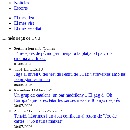
Notícies
Esports
El
més llegit
El
més vist
El
més escoltat
El més llegit de TV3
Sortim a fora amb "Cuines"
14 receptes de pícnic per menjar a la platja, al parc o al
cinema a la fresca
01/08/2026
TEST DE L'ESTIU
Juga al nivell 6 del test de l'estiu de 3Cat: t'atreveixes amb les
10 preguntes finals?
08/08/2026
Recordem "Oh! Europa"
Un grup de catalans, un bar madrileny... El gag d'"Oh!
Europa" que fa esclatar les xarxes més de 30 anys després
30/07/2026
Arrenca "Joc de cartes" d'estiu!
Tensió, llàgrimes i un àpat conflictiu al retorn de "Joc de
cartes": "Jo hauria marxat"
30/07/2026