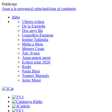
Publicitat
Anar a la navegació principal
Anar al contingut
Itàlia
Ulleres eclipsi
De la Espriella
Dos anys Illa
Granollers Paraguai
Institut Tailàndia
Multa a Meta
Menors Ceuta
Àtic Ayuso
Aparcament agost
Eclipsi solar 2026
Rodri
Paula Blasi
Tommy Marqués
Jorge Messi