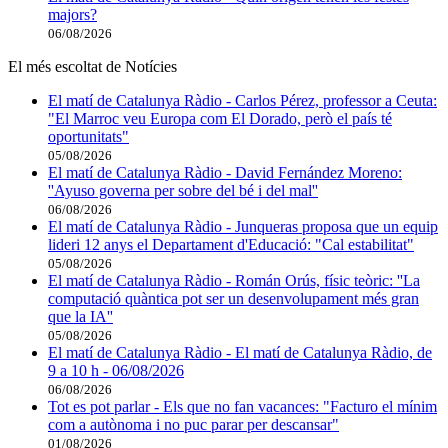
majors?
06/08/2026
El més escoltat de Notícies
El matí de Catalunya Ràdio - Carlos Pérez, professor a Ceuta:
"El Marroc veu Europa com El Dorado, però el país té
oportunitats"
05/08/2026
El matí de Catalunya Ràdio - David Fernández Moreno:
''Ayuso governa per sobre del bé i del mal''
06/08/2026
El matí de Catalunya Ràdio - Junqueras proposa que un equip
lideri 12 anys el Departament d'Educació: "Cal estabilitat"
05/08/2026
El matí de Catalunya Ràdio - Román Orús, físic teòric: ''La
computació quàntica pot ser un desenvolupament més gran
que la IA''
05/08/2026
El matí de Catalunya Ràdio - El matí de Catalunya Ràdio, de
9 a 10 h - 06/08/2026
06/08/2026
Tot es pot parlar - Els que no fan vacances: "Facturo el mínim
com a autònoma i no puc parar per descansar"
01/08/2026