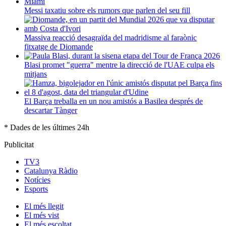
Messi taxatiu sobre els rumors que parlen del seu fill
Massiva reacció desagraïda del madridisme al faraònic
fitxatge de Diomande
Blasi promet "guerra" mentre la direcció de l'UAE culpa els
mitjans
El Barça treballa en un nou amistós a Basilea després de
descartar Tànger
* Dades de les últimes 24h
Publicitat
TV3
Catalunya Ràdio
Notícies
Esports
El
més llegit
El
més vist
El
més escoltat