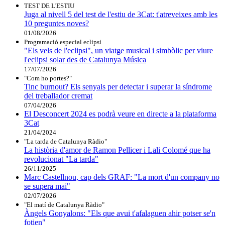
TEST DE L'ESTIU
Juga al nivell 5 del test de l'estiu de 3Cat: t'atreveixes amb les
10 preguntes noves?
01/08/2026
Programació especial eclipsi
"Els vels de l'eclipsi", un viatge musical i simbòlic per viure
l'eclipsi solar des de Catalunya Música
17/07/2026
"Com ho portes?"
Tinc burnout? Els senyals per detectar i superar la síndrome
del treballador cremat
07/04/2026
El Desconcert 2024 es podrà veure en directe a la plataforma
3Cat
21/04/2024
"La tarda de Catalunya Ràdio"
La història d'amor de Ramon Pellicer i Lali Colomé que ha
revolucionat "La tarda"
26/11/2025
Marc Castellnou, cap dels GRAF: "La mort d'un company no
se supera mai"
02/07/2026
"El matí de Catalunya Ràdio"
Àngels Gonyalons: "Els que avui t'afalaguen ahir potser se'n
fotien"