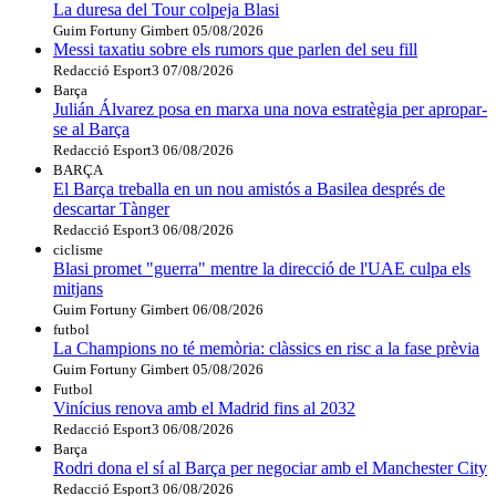
La duresa del Tour colpeja Blasi
Guim Fortuny Gimbert
05/08/2026
Messi taxatiu sobre els rumors que parlen del seu fill
Redacció Esport3
07/08/2026
Barça
Julián Álvarez posa en marxa una nova estratègia per apropar-
se al Barça
Redacció Esport3
06/08/2026
BARÇA
El Barça treballa en un nou amistós a Basilea després de
descartar Tànger
Redacció Esport3
06/08/2026
ciclisme
Blasi promet "guerra" mentre la direcció de l'UAE culpa els
mitjans
Guim Fortuny Gimbert
06/08/2026
futbol
La Champions no té memòria: clàssics en risc a la fase prèvia
Guim Fortuny Gimbert
05/08/2026
Futbol
Vinícius renova amb el Madrid fins al 2032
Redacció Esport3
06/08/2026
Barça
Rodri dona el sí al Barça per negociar amb el Manchester City
Redacció Esport3
06/08/2026