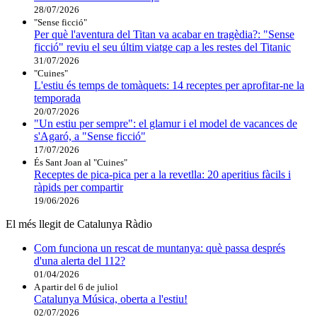
28/07/2026
"Sense ficció"
Per què l'aventura del Titan va acabar en tragèdia?: "Sense
ficció" reviu el seu últim viatge cap a les restes del Titanic
31/07/2026
"Cuines"
L'estiu és temps de tomàquets: 14 receptes per aprofitar-ne la
temporada
20/07/2026
"Un estiu per sempre": el glamur i el model de vacances de
s'Agaró, a "Sense ficció"
17/07/2026
És Sant Joan al "Cuines"
Receptes de pica-pica per a la revetlla: 20 aperitius fàcils i
ràpids per compartir
19/06/2026
El més llegit de Catalunya Ràdio
Com funciona un rescat de muntanya: què passa després
d'una alerta del 112?
01/04/2026
A partir del 6 de juliol
Catalunya Música, oberta a l'estiu!
02/07/2026