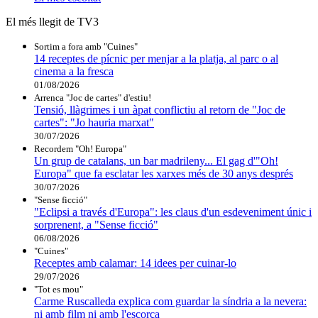
El més llegit de TV3
Sortim a fora amb "Cuines"
14 receptes de pícnic per menjar a la platja, al parc o al
cinema a la fresca
01/08/2026
Arrenca "Joc de cartes" d'estiu!
Tensió, llàgrimes i un àpat conflictiu al retorn de "Joc de
cartes": "Jo hauria marxat"
30/07/2026
Recordem "Oh! Europa"
Un grup de catalans, un bar madrileny... El gag d'"Oh!
Europa" que fa esclatar les xarxes més de 30 anys després
30/07/2026
"Sense ficció"
"Eclipsi a través d'Europa": les claus d'un esdeveniment únic i
sorprenent, a "Sense ficció"
06/08/2026
"Cuines"
Receptes amb calamar: 14 idees per cuinar-lo
29/07/2026
"Tot es mou"
Carme Ruscalleda explica com guardar la síndria a la nevera:
ni amb film ni amb l'escorça