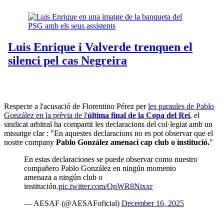
Respecte a l'acusació de Florentino Pérez per
les paraules de Pablo
González en la prèvia de l'
última final de la Copa del Rei
, el
sindicat arbitral ha compartit les declaracions del col·legiat amb un
missatge clar : "En aquestes declaracions no es pot observar que el
nostre company
Pablo González amenaci cap club o institució.
"
En estas declaraciones se puede observar como nuestro
compañero Pablo González en ningún momento
amenaza a ningún club o
institución.
pic.twitter.com/QnWR8Ntxxr
— AESAF (@AESAFoficial)
December 16, 2025