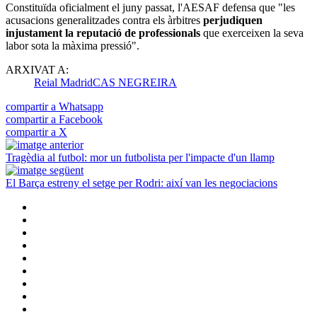
Constituïda oficialment el juny passat, l'AESAF defensa que "les
acusacions generalitzades contra els àrbitres
perjudiquen
injustament la reputació de professionals
que exerceixen la seva
labor sota la màxima pressió".
ARXIVAT A:
Reial Madrid
CAS NEGREIRA
compartir a Whatsapp
compartir a Facebook
compartir a X
Tragèdia al futbol: mor un futbolista per l'impacte d'un llamp
El Barça estreny el setge per Rodri: així van les negociacions