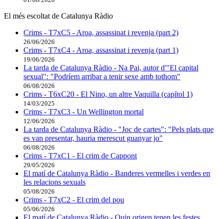
El més escoltat de Catalunya Ràdio
Crims - T7xC5 - Aroa, assassinat i revenja (part 2)
26/06/2026
Crims - T7xC4 - Aroa, assassinat i revenja (part 1)
19/06/2026
La tarda de Catalunya Ràdio - Na Pai, autor d'"El capital
sexual": "Podríem arribar a tenir sexe amb tothom"
06/08/2026
Crims - T6xC20 - El Nino, un altre Vaquilla (capítol 1)
14/03/2025
Crims - T7xC3 - Un Wellington mortal
12/06/2026
La tarda de Catalunya Ràdio - "Joc de cartes": "Pels plats que
es van presentar, hauria merescut guanyar jo"
06/08/2026
Crims - T7xC1 - El crim de Cappont
29/05/2026
El matí de Catalunya Ràdio - Banderes vermelles i verdes en
les relacions sexuals
05/08/2026
Crims - T7xC2 - El crim del pou
05/06/2026
El matí de Catalunya Ràdio - Quin origen tenen les festes