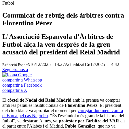
Futbol
Comunicat de rebuig dels àrbitres contra
Florentino Pérez
L'Associació Espanyola d'Àrbitres de
Futbol alça la veu després de la greu
acusació del president del Reial Madrid
16/12/2025 - 14.27
Actualitzat
16/12/2025 - 14.42
Redacció Esport3
Segueix-nos a
compartir a Whatsapp
compartir a Facebook
compartir a X
El
còctel de Nadal del Reial Madrid
amb la premsa va comptar
amb les paraules insititucionals de
Florentino Pérez
. El president
del club blanc va aprofitar el moment per
carregar durament contra
el Barça pel cas Negreira
. "És l'escàndol més gran de la història del
futbol", va destacar. A més,
va protestar per l'àrbitre del VAR
en
el partit entre l'Alabès i el Madrid,
Pablo González
, que no va