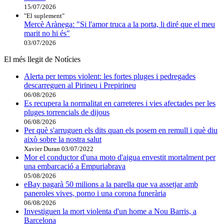
15/07/2026
"El suplement"
Mercè Arànega: "Si l'amor truca a la porta, li diré que el meu
marit no hi és"
03/07/2026
El més llegit de Notícies
Alerta per temps violent: les fortes pluges i pedregades
descarreguen al Pirineu i Prepirineu
06/08/2026
Es recupera la normalitat en carreteres i vies afectades per les
pluges torrencials de dijous
06/08/2026
Per què s'arruguen els dits quan els posem en remull i què diu
això sobre la nostra salut
Xavier Duran
03/07/2022
Mor el conductor d'una moto d'aigua envestit mortalment per
una embarcació a Empuriabrava
05/08/2026
eBay pagarà 50 milions a la parella que va assetjar amb
paneroles vives, porno i una corona funerària
06/08/2026
Investiguen la mort violenta d'un home a Nou Barris, a
Barcelona