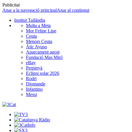
Publicitat
Anar a la navegació principal
Anar al contingut
Institut Tailàndia
Multa a Meta
Mor Felipe Lipe
Ceuta
Menors Ceuta
Àtic Ayuso
Aparcament agost
Fundació Mas Miró
eBay
Perpinyà
Eclipsi solar 2026
Rodri
Diomande
Infantino
Messi