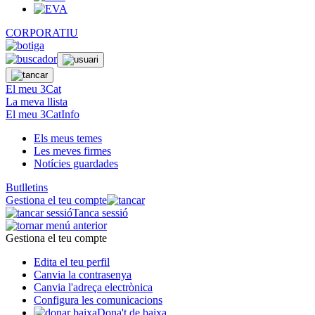
CORPORATIU
El meu 3Cat
La meva llista
El meu 3CatInfo
Els meus temes
Les meves firmes
Notícies guardades
Butlletins
Gestiona el teu compte
Tanca sessió
Gestiona el teu compte
Edita el teu perfil
Canvia la contrasenya
Canvia l'adreça electrònica
Configura les comunicacions
Dona't de baixa