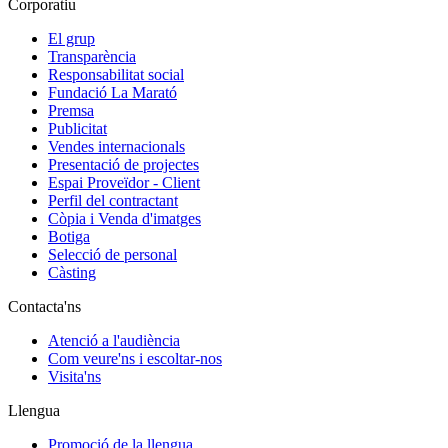
Corporatiu
El grup
Transparència
Responsabilitat social
Fundació La Marató
Premsa
Publicitat
Vendes internacionals
Presentació de projectes
Espai Proveïdor - Client
Perfil del contractant
Còpia i Venda d'imatges
Botiga
Selecció de personal
Càsting
Contacta'ns
Atenció a l'audiència
Com veure'ns i escoltar-nos
Visita'ns
Llengua
Promoció de la llengua