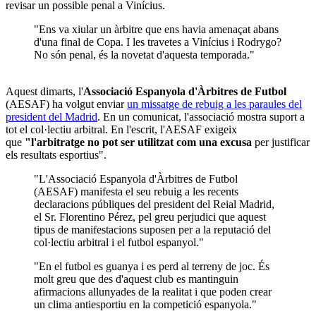
revisar un possible penal a Vinícius.
"Ens va xiular un àrbitre que ens havia amenaçat abans
d'una final de Copa. I les travetes a Vinícius i Rodrygo?
No són penal, és la novetat d'aquesta temporada."
Aquest dimarts, l'
Associació Espanyola d'Àrbitres de Futbol
(AESAF) ha volgut enviar
un missatge de rebuig a les paraules del
president del Madrid
. En un comunicat, l'associació mostra suport a
tot el col·lectiu arbitral. En l'escrit, l'AESAF exigeix
que
"l'arbitratge no pot ser utilitzat com una excusa
per justificar
els resultats esportius".
"L'Associació Espanyola d'Àrbitres de Futbol
(AESAF) manifesta el seu rebuig a les recents
declaracions públiques del president del Reial Madrid,
el Sr. Florentino Pérez, pel greu perjudici que aquest
tipus de manifestacions suposen per a la reputació del
col·lectiu arbitral i el futbol espanyol."
"En el futbol es guanya i es perd al terreny de joc. És
molt greu que des d'aquest club es mantinguin
afirmacions allunyades de la realitat i que poden crear
un clima antiesportiu en la competició espanyola."