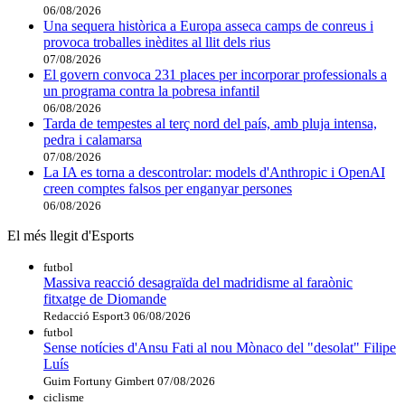
06/08/2026
Una sequera històrica a Europa asseca camps de conreus i
provoca troballes inèdites al llit dels rius
07/08/2026
El govern convoca 231 places per incorporar professionals a
un programa contra la pobresa infantil
06/08/2026
Tarda de tempestes al terç nord del país, amb pluja intensa,
pedra i calamarsa
07/08/2026
La IA es torna a descontrolar: models d'Anthropic i OpenAI
creen comptes falsos per enganyar persones
06/08/2026
El més llegit d'Esports
futbol
Massiva reacció desagraïda del madridisme al faraònic
fitxatge de Diomande
Redacció Esport3
06/08/2026
futbol
Sense notícies d'Ansu Fati al nou Mònaco del "desolat" Filipe
Luís
Guim Fortuny Gimbert
07/08/2026
ciclisme