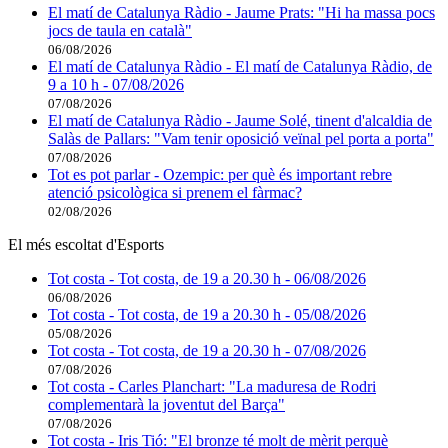
El matí de Catalunya Ràdio - Jaume Prats: "Hi ha massa pocs
jocs de taula en català"
06/08/2026
El matí de Catalunya Ràdio - El matí de Catalunya Ràdio, de
9 a 10 h - 07/08/2026
07/08/2026
El matí de Catalunya Ràdio - Jaume Solé, tinent d'alcaldia de
Salàs de Pallars: "Vam tenir oposició veïnal pel porta a porta"
07/08/2026
Tot es pot parlar - Ozempic: per què és important rebre
atenció psicològica si prenem el fàrmac?
02/08/2026
El més escoltat d'Esports
Tot costa - Tot costa, de 19 a 20.30 h - 06/08/2026
06/08/2026
Tot costa - Tot costa, de 19 a 20.30 h - 05/08/2026
05/08/2026
Tot costa - Tot costa, de 19 a 20.30 h - 07/08/2026
07/08/2026
Tot costa - Carles Planchart: "La maduresa de Rodri
complementarà la joventut del Barça"
07/08/2026
Tot costa - Iris Tió: "El bronze té molt de mèrit perquè