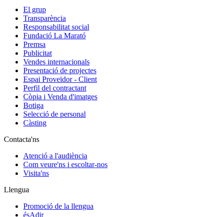
El grup
Transparència
Responsabilitat social
Fundació La Marató
Premsa
Publicitat
Vendes internacionals
Presentació de projectes
Espai Proveïdor - Client
Perfil del contractant
Còpia i Venda d'imatges
Botiga
Selecció de personal
Càsting
Contacta'ns
Atenció a l'audiència
Com veure'ns i escoltar-nos
Visita'ns
Llengua
Promoció de la llengua
ésAdir