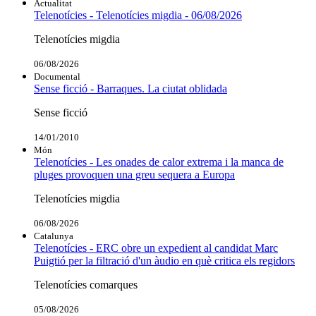
Actualitat
Telenotícies - Telenotícies migdia - 06/08/2026
Telenotícies migdia
06/08/2026
Documental
Sense ficció - Barraques. La ciutat oblidada
Sense ficció
14/01/2010
Món
Telenotícies - Les onades de calor extrema i la manca de
pluges provoquen una greu sequera a Europa
Telenotícies migdia
06/08/2026
Catalunya
Telenotícies - ERC obre un expedient al candidat Marc
Puigtió per la filtració d'un àudio en què critica els regidors
Telenotícies comarques
05/08/2026