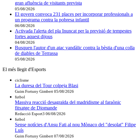
gran afluència de visitants prevista
05/08/2026
El govern convoca 231 places per incorporar professionals a
un programa contra la pobresa infantil
06/08/2026
Activada l'alerta del pla Inuncat per la previsió de tempestes
fortes aquest dijous
04/08/2026
Busquen l'autor d'un atac vandàlic contra la bèstia d'una colla
de diables de Terrassa
05/08/2026
El més llegit d'Esports
ciclisme
La duresa del Tour colpeja Blasi
Guim Fortuny Gimbert
05/08/2026
futbol
Massiva reacció desagraïda del madridisme al faraònic
fitxatge de Diomande
Redacció Esport3
06/08/2026
futbol
Sense notícies d'Ansu Fati al nou Mònaco del "desolat" Filipe
Luís
Guim Fortuny Gimbert
07/08/2026