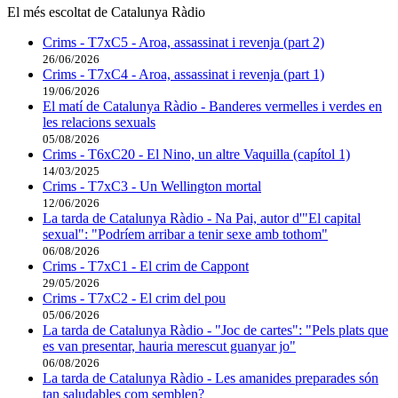
El més escoltat de Catalunya Ràdio
Crims - T7xC5 - Aroa, assassinat i revenja (part 2)
26/06/2026
Crims - T7xC4 - Aroa, assassinat i revenja (part 1)
19/06/2026
El matí de Catalunya Ràdio - Banderes vermelles i verdes en
les relacions sexuals
05/08/2026
Crims - T6xC20 - El Nino, un altre Vaquilla (capítol 1)
14/03/2025
Crims - T7xC3 - Un Wellington mortal
12/06/2026
La tarda de Catalunya Ràdio - Na Pai, autor d'"El capital
sexual": "Podríem arribar a tenir sexe amb tothom"
06/08/2026
Crims - T7xC1 - El crim de Cappont
29/05/2026
Crims - T7xC2 - El crim del pou
05/06/2026
La tarda de Catalunya Ràdio - "Joc de cartes": "Pels plats que
es van presentar, hauria merescut guanyar jo"
06/08/2026
La tarda de Catalunya Ràdio - Les amanides preparades són
tan saludables com semblen?