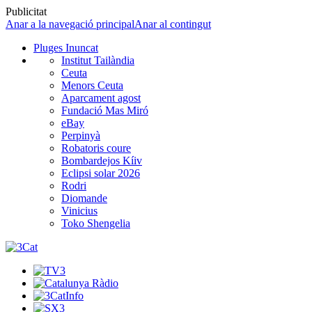
Publicitat
Anar a la navegació principal
Anar al contingut
Pluges Inuncat
Institut Tailàndia
Ceuta
Menors Ceuta
Aparcament agost
Fundació Mas Miró
eBay
Perpinyà
Robatoris coure
Bombardejos Kíiv
Eclipsi solar 2026
Rodri
Diomande
Vinicius
Toko Shengelia