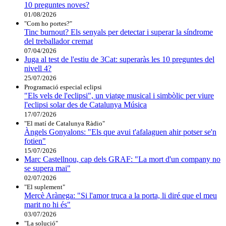
10 preguntes noves?
01/08/2026
"Com ho portes?"
Tinc burnout? Els senyals per detectar i superar la síndrome
del treballador cremat
07/04/2026
Juga al test de l'estiu de 3Cat: superaràs les 10 preguntes del
nivell 4?
25/07/2026
Programació especial eclipsi
"Els vels de l'eclipsi", un viatge musical i simbòlic per viure
l'eclipsi solar des de Catalunya Música
17/07/2026
"El matí de Catalunya Ràdio"
Àngels Gonyalons: "Els que avui t'afalaguen ahir potser se'n
fotien"
15/07/2026
Marc Castellnou, cap dels GRAF: "La mort d'un company no
se supera mai"
02/07/2026
"El suplement"
Mercè Arànega: "Si l'amor truca a la porta, li diré que el meu
marit no hi és"
03/07/2026
"La solució"