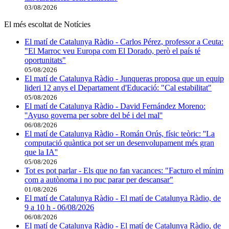
03/08/2026
El més escoltat de Notícies
El matí de Catalunya Ràdio - Carlos Pérez, professor a Ceuta:
"El Marroc veu Europa com El Dorado, però el país té
oportunitats"
05/08/2026
El matí de Catalunya Ràdio - Junqueras proposa que un equip
lideri 12 anys el Departament d'Educació: "Cal estabilitat"
05/08/2026
El matí de Catalunya Ràdio - David Fernández Moreno:
''Ayuso governa per sobre del bé i del mal''
06/08/2026
El matí de Catalunya Ràdio - Román Orús, físic teòric: ''La
computació quàntica pot ser un desenvolupament més gran
que la IA''
05/08/2026
Tot es pot parlar - Els que no fan vacances: "Facturo el mínim
com a autònoma i no puc parar per descansar"
01/08/2026
El matí de Catalunya Ràdio - El matí de Catalunya Ràdio, de
9 a 10 h - 06/08/2026
06/08/2026
El matí de Catalunya Ràdio - El matí de Catalunya Ràdio, de