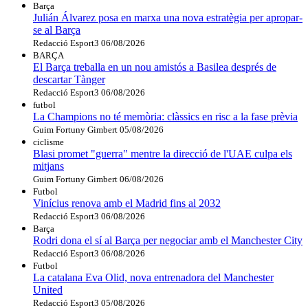
Barça
Julián Álvarez posa en marxa una nova estratègia per apropar-
se al Barça
Redacció Esport3
06/08/2026
BARÇA
El Barça treballa en un nou amistós a Basilea després de
descartar Tànger
Redacció Esport3
06/08/2026
futbol
La Champions no té memòria: clàssics en risc a la fase prèvia
Guim Fortuny Gimbert
05/08/2026
ciclisme
Blasi promet "guerra" mentre la direcció de l'UAE culpa els
mitjans
Guim Fortuny Gimbert
06/08/2026
Futbol
Vinícius renova amb el Madrid fins al 2032
Redacció Esport3
06/08/2026
Barça
Rodri dona el sí al Barça per negociar amb el Manchester City
Redacció Esport3
06/08/2026
Futbol
La catalana Eva Olid, nova entrenadora del Manchester
United
Redacció Esport3
05/08/2026