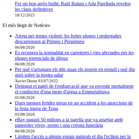
Fer un bon arròs bullit: Raül Balam i Ada Parellada revelen
les claus definitives
18/12/2025
El més llegit de Notícies
Alerta per temps violent: les fortes pluges i pedregades
descarreguen al Pirineu i Prepirineu
06/08/2026
Es recupera la normalitat en carreteres i vies afectades per les
pluges torrencials de dijous
06/08/2026
Per què s'arruguen els dits quan els posem en remull i què diu
això sobre la nostra salut
Xavier Duran
03/07/2022
Detingut el patró de l'embarcació que va envestir mortalment
el conductor d'una moto d'aigua a Empuriabrava
05/08/2026
Dues menors ferides greus en un accident a les atraccions de
la festa major de Tona
05/08/2026
eBay pagarà 50 milions a la parella que va assetjar amb
paneroles vives, porno i una corona funerària
06/08/2026
Limiten l'accés a alguns espais naturals el dia l'eclipsi per la