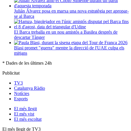
Julián Álvarez posa en marxa una nova estratègia per apropar-
se al Barça
El Barça treballa en un nou amistós a Basilea després de
descartar Tànger
Blasi promet "guerra" mentre la direcció de l'UAE culpa els
mitjans
* Dades de les últimes 24h
Publicitat
TV3
Catalunya Ràdio
Notícies
Esports
El
més llegit
El
més vist
El
més escoltat
El més llegit de TV3