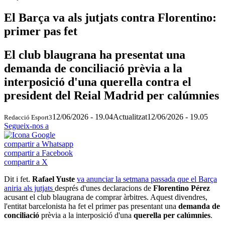
El Barça va als jutjats contra Florentino:
primer pas fet
El club blaugrana ha presentat una
demanda de conciliació prèvia a la
interposició d'una querella contra el
president del Reial Madrid per calúmnies
12/06/2026 - 19.04
Actualitzat
12/06/2026 - 19.05
Redacció Esport3
Segueix-nos a
compartir a Whatsapp
compartir a Facebook
compartir a X
Dit i fet.
Rafael Yuste
va anunciar la setmana passada que el Barça
aniria als jutjats
després d'unes declaracions de
Florentino Pérez
acusant el club blaugrana de comprar àrbitres. Aquest divendres,
l'entitat barcelonista ha fet el primer pas presentant una
demanda de
conciliació
prèvia a la interposició d'una
querella per calúmnies
.