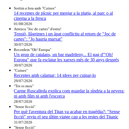
Sortim a fora amb "Cuines"
14 receptes de pícnic per menjar a la platja, al parc o al
cinema a la fresca
01/08/2026
Arrenca "Joc de cartes" d'estiu!
Tensió, llàgrimes i un àpat conflictiu al retorn de "Joc de
cartes": "Jo hauria marxat"
30/07/2026
Recordem "Oh! Europa"
Un grup de catalans, un bar madrileny... El gag d'"Oh!
Europa" que fa esclatar les xarxes més de 30 anys després
30/07/2026
"Cuines"
Receptes amb calamar: 14 idees per cuinar-lo
29/07/2026
"Tot es mou"
Carme Ruscalleda explica com guardar la síndria a la nevera:
ni amb film ni amb l'escorça
28/07/2026
"Sense ficció"
Per què l'aventura del Titan va acabar en tragèdia?: "Sense
ficció" reviu el seu últim viatge cap a les restes del Titanic
31/07/2026
"Sense ficció"