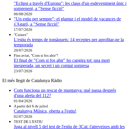
"Eclipsi a través d'Europa": les claus d'un esdeveniment únic i
sorprenent, a "Sense ficció"
06/08/2026
"Un estiu per sempre": el glamur i el model de vacances de
s'Agaró, a "Sense ficció"
17/07/2026
"Cuines"
L'estiu és temps de tomàquets: 14 receptes per aprofitar-ne la
temporada
20/07/2026
Fins aviat, "Com si fos ahir"!
El final de "Com si fos ahir" ho capgira tot: una mort
inesperada, un secret i un comiat sorpresa
23/07/2026
El més llegit de Catalunya Ràdio
Com funciona un rescat de muntanya: què passa després
d'una alerta del 112?
01/04/2026
A partir del 6 de juliol
Catalunya Música, oberta a l'estiu!
02/07/2026
TEST DE L'ESTIU
Juga al nivell 5 del test de l'estiu de 3Cat: t'atreveixes amb les