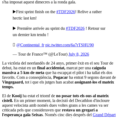
s'ha imposat aquest dimecres a la ronda gala.
▶️First sprint finish on the
#TDF2026
! Relive a rather
hectic last km!
▶️ Première arrivée au sprint du
#TDF2026
! Retour sur
un dernier km tendu !

@Continental_fr
pic.twitter.com/6a7rTSHU90
— Tour de France™ (@LeTour)
July 8, 2026
La victòria del neerlandès de 24 anys, primer èxit en el seu Tour de
debut, ha estat en un
final accidentat,
marcat per una
caiguda
massiva a 5 km de meta
que ha escapçat el pilot i ha tallat els dos
favorits. Com a conseqüència,
Pogacar
ha entrat 9 segons davant de
Vingegaard,
tot i que els jutges han acabat
assignant-los el mateix
temps.
El de
Kooij
ha estat el triomf de
no posar tots els ous al mateix
cistell.
En un primer moment, la decisió del Decathlon d'incloure
aquest velocista amb només dues voltes grans a les cames va ser
criticada pels que consideraven que
restava un gregari a
l'esperança gala Seixas
. Només cinc dies després del
Grand Départ