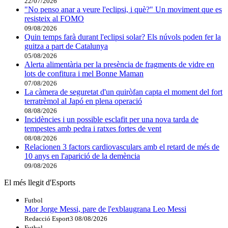
22/07/2026
"No penso anar a veure l'eclipsi, i què?" Un moviment que es
resisteix al FOMO
09/08/2026
Quin temps farà durant l'eclipsi solar? Els núvols poden fer la
guitza a part de Catalunya
05/08/2026
Alerta alimentària per la presència de fragments de vidre en
lots de confitura i mel Bonne Maman
07/08/2026
La càmera de seguretat d'un quiròfan capta el moment del fort
terratrèmol al Japó en plena operació
08/08/2026
Incidències i un possible esclafit per una nova tarda de
tempestes amb pedra i ratxes fortes de vent
08/08/2026
Relacionen 3 factors cardiovasculars amb el retard de més de
10 anys en l'aparició de la demència
09/08/2026
El més llegit d'Esports
Futbol
Mor Jorge Messi, pare de l'exblaugrana Leo Messi
Redacció Esport3
08/08/2026
Futbol