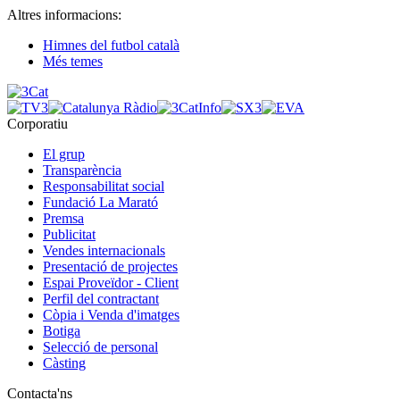
Altres informacions:
Himnes del futbol català
Més temes
Corporatiu
El grup
Transparència
Responsabilitat social
Fundació La Marató
Premsa
Publicitat
Vendes internacionals
Presentació de projectes
Espai Proveïdor - Client
Perfil del contractant
Còpia i Venda d'imatges
Botiga
Selecció de personal
Càsting
Contacta'ns