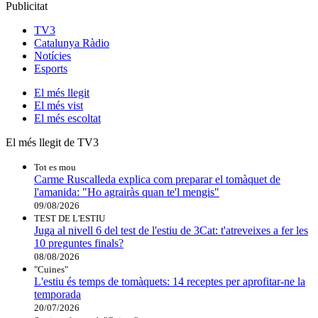
Publicitat
TV3
Catalunya Ràdio
Notícies
Esports
El
més llegit
El
més vist
El
més escoltat
El més llegit de TV3
Tot es mou
Carme Ruscalleda explica com preparar el tomàquet de
l'amanida: "Ho agrairàs quan te'l mengis"
09/08/2026
TEST DE L'ESTIU
Juga al nivell 6 del test de l'estiu de 3Cat: t'atreveixes a fer les
10 preguntes finals?
08/08/2026
"Cuines"
L'estiu és temps de tomàquets: 14 receptes per aprofitar-ne la
temporada
20/07/2026