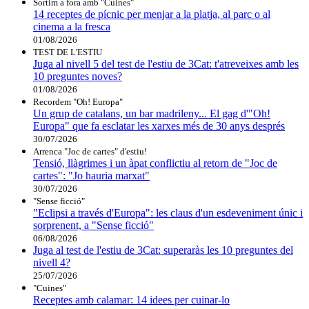
Sortim a fora amb "Cuines"
14 receptes de pícnic per menjar a la platja, al parc o al
cinema a la fresca
01/08/2026
TEST DE L'ESTIU
Juga al nivell 5 del test de l'estiu de 3Cat: t'atreveixes amb les
10 preguntes noves?
01/08/2026
Recordem "Oh! Europa"
Un grup de catalans, un bar madrileny... El gag d'"Oh!
Europa" que fa esclatar les xarxes més de 30 anys després
30/07/2026
Arrenca "Joc de cartes" d'estiu!
Tensió, llàgrimes i un àpat conflictiu al retorn de "Joc de
cartes": "Jo hauria marxat"
30/07/2026
"Sense ficció"
"Eclipsi a través d'Europa": les claus d'un esdeveniment únic i
sorprenent, a "Sense ficció"
06/08/2026
Juga al test de l'estiu de 3Cat: superaràs les 10 preguntes del
nivell 4?
25/07/2026
"Cuines"
Receptes amb calamar: 14 idees per cuinar-lo