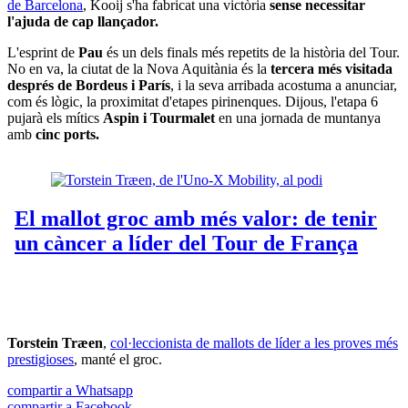
de Barcelona
, Kooij s'ha fabricat una victòria
sense necessitar
l'ajuda de cap llançador.
L'esprint de
Pau
és un dels finals més repetits de la història del Tour.
No en va, la ciutat de la Nova Aquitània és la
tercera més visitada
després de Bordeus i París
, i la seva arribada acostuma a anunciar,
com és lògic, la proximitat d'etapes pirinenques. Dijous, l'etapa 6
pujarà els mítics
Aspin i Tourmalet
en una jornada de muntanya
amb
cinc ports.
Torstein Træen
,
col·leccionista de mallots de líder a les proves més
prestigioses
, manté el groc.
compartir a Whatsapp
compartir a Facebook