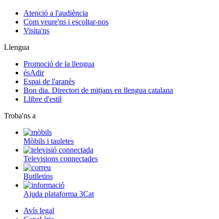
Atenció a l'audiència
Com veure'ns i escoltar-nos
Visita'ns
Llengua
Promoció de la llengua
ésAdir
Espai de l'aranès
Bon dia. Directori de mitjans en llengua catalana
Llibre d'estil
Troba'ns a
Mòbils i tauletes
Televisions connectades
Butlletins
Ajuda plataforma 3Cat
Avís legal