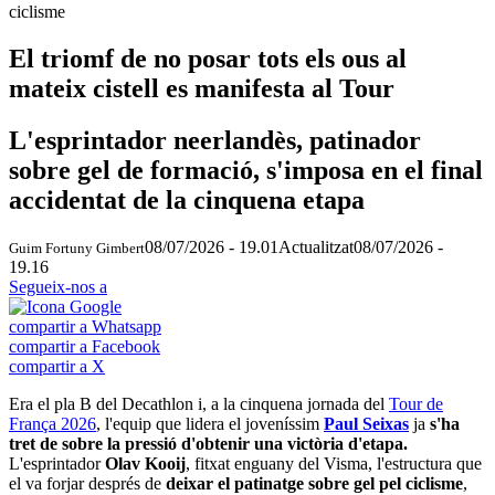
ciclisme
El triomf de no posar tots els ous al
mateix cistell es manifesta al Tour
L'esprintador neerlandès, patinador
sobre gel de formació, s'imposa en el final
accidentat de la cinquena etapa
08/07/2026 - 19.01
Actualitzat
08/07/2026 -
Guim Fortuny Gimbert
19.16
Segueix-nos a
compartir a Whatsapp
compartir a Facebook
compartir a X
Era el pla B del Decathlon i, a la cinquena jornada del
Tour de
França 2026
, l'equip que lidera el joveníssim
Paul Seixas
ja
s'ha
tret de sobre la pressió d'obtenir una victòria d'etapa.
L'esprintador
Olav Kooij
, fitxat enguany del Visma, l'estructura que
el va forjar després de
deixar el patinatge sobre gel pel ciclisme
,