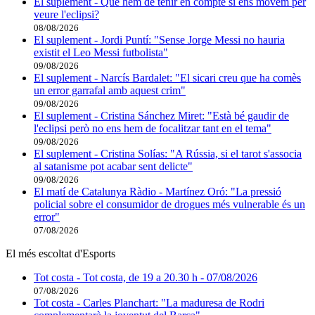
El suplement - Què hem de tenir en compte si ens movem per
veure l'eclipsi?
08/08/2026
El suplement - Jordi Puntí: "Sense Jorge Messi no hauria
existit el Leo Messi futbolista"
09/08/2026
El suplement - Narcís Bardalet: "El sicari creu que ha comès
un error garrafal amb aquest crim"
09/08/2026
El suplement - Cristina Sánchez Miret: "Està bé gaudir de
l'eclipsi però no ens hem de focalitzar tant en el tema"
09/08/2026
El suplement - Cristina Solías: "A Rússia, si el tarot s'associa
al satanisme pot acabar sent delicte"
09/08/2026
El matí de Catalunya Ràdio - Martínez Oró: "La pressió
policial sobre el consumidor de drogues més vulnerable és un
error"
07/08/2026
El més escoltat d'Esports
Tot costa - Tot costa, de 19 a 20.30 h - 07/08/2026
07/08/2026
Tot costa - Carles Planchart: "La maduresa de Rodri