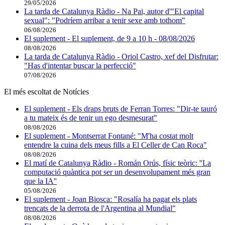
29/05/2026
La tarda de Catalunya Ràdio - Na Pai, autor d'"El capital
sexual": "Podríem arribar a tenir sexe amb tothom"
06/08/2026
El suplement - El suplement, de 9 a 10 h - 08/08/2026
08/08/2026
La tarda de Catalunya Ràdio - Oriol Castro, xef del Disfrutar:
"Has d'intentar buscar la perfecció"
07/08/2026
El més escoltat de Notícies
El suplement - Els draps bruts de Ferran Torres: "Dir-te tauró
a tu mateix és de tenir un ego desmesurat"
08/08/2026
El suplement - Montserrat Fontané: "M'ha costat molt
entendre la cuina dels meus fills a El Celler de Can Roca"
08/08/2026
El matí de Catalunya Ràdio - Román Orús, físic teòric: ''La
computació quàntica pot ser un desenvolupament més gran
que la IA''
05/08/2026
El suplement - Joan Biosca: "Rosalía ha pagat els plats
trencats de la derrota de l'Argentina al Mundial"
08/08/2026