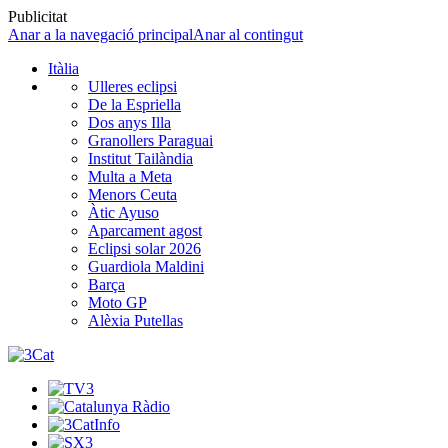
Publicitat
Anar a la navegació principal
Anar al contingut
Itàlia
Ulleres eclipsi
De la Espriella
Dos anys Illa
Granollers Paraguai
Institut Tailàndia
Multa a Meta
Menors Ceuta
Àtic Ayuso
Aparcament agost
Eclipsi solar 2026
Guardiola Maldini
Barça
Moto GP
Alèxia Putellas