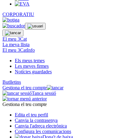
CORPORATIU
El meu 3Cat
La meva llista
El meu 3CatInfo
Els meus temes
Les meves firmes
Notícies guardades
Butlletins
Gestiona el teu compte
Tanca sessió
Gestiona el teu compte
Edita el teu perfil
Canvia la contrasenya
Canvia l'adreça electrònica
Configura les comunicacions
Dona't de baixa