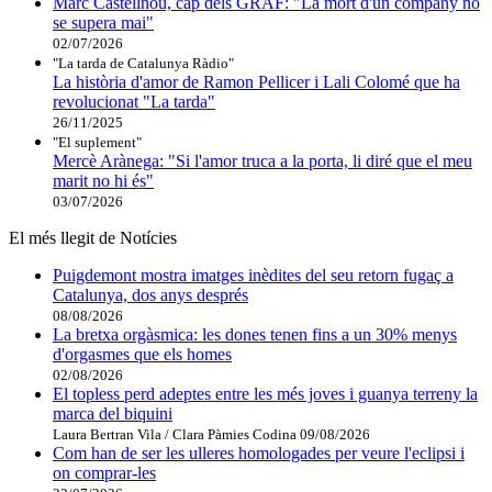
Marc Castellnou, cap dels GRAF: "La mort d'un company no
se supera mai"
02/07/2026
"La tarda de Catalunya Ràdio"
La història d'amor de Ramon Pellicer i Lali Colomé que ha
revolucionat "La tarda"
26/11/2025
"El suplement"
Mercè Arànega: "Si l'amor truca a la porta, li diré que el meu
marit no hi és"
03/07/2026
El més llegit de Notícies
Puigdemont mostra imatges inèdites del seu retorn fugaç a
Catalunya, dos anys després
08/08/2026
La bretxa orgàsmica: les dones tenen fins a un 30% menys
d'orgasmes que els homes
02/08/2026
El topless perd adeptes entre les més joves i guanya terreny la
marca del biquini
Laura Bertran Vila / Clara Pàmies Codina
09/08/2026
Com han de ser les ulleres homologades per veure l'eclipsi i
on comprar-les