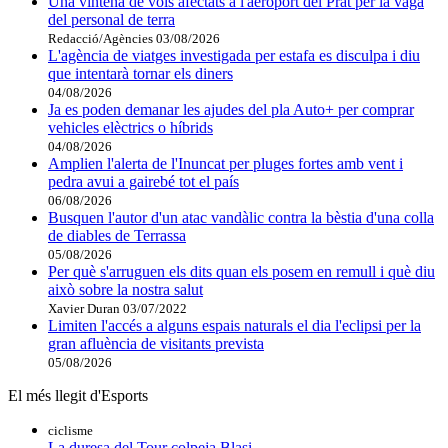
Una vintena de vols afectats a l'aeroport del Prat per la vaga
del personal de terra
Redacció/Agències
03/08/2026
L'agència de viatges investigada per estafa es disculpa i diu
que intentarà tornar els diners
04/08/2026
Ja es poden demanar les ajudes del pla Auto+ per comprar
vehicles elèctrics o híbrids
04/08/2026
Amplien l'alerta de l'Inuncat per pluges fortes amb vent i
pedra avui a gairebé tot el país
06/08/2026
Busquen l'autor d'un atac vandàlic contra la bèstia d'una colla
de diables de Terrassa
05/08/2026
Per què s'arruguen els dits quan els posem en remull i què diu
això sobre la nostra salut
Xavier Duran
03/07/2022
Limiten l'accés a alguns espais naturals el dia l'eclipsi per la
gran afluència de visitants prevista
05/08/2026
El més llegit d'Esports
ciclisme
La duresa del Tour colpeja Blasi