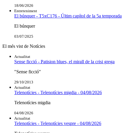
18/06/2026
Entreteniment
El búnquer - T5xC176 - Últim capítol de la 5a temporada
El búnquer
03/07/2025
El més vist de Notícies
Actualitat
Sense ficció - Patision blues, el mirall de la crisi grega
"Sense ficció"
29/10/2013
Actualitat
Telenotícies - Telenotícies migdia - 04/08/2026
Telenotícies migdia
04/08/2026
Actualitat
Telenotícies - Telenotícies vespre - 04/08/2026