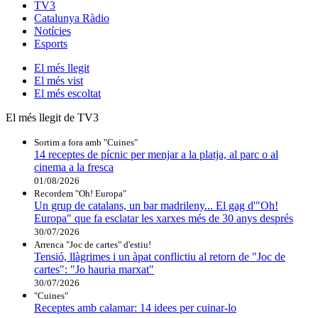
TV3
Catalunya Ràdio
Notícies
Esports
El
més llegit
El
més vist
El
més escoltat
El més llegit de TV3
Sortim a fora amb "Cuines"
14 receptes de pícnic per menjar a la platja, al parc o al
cinema a la fresca
01/08/2026
Recordem "Oh! Europa"
Un grup de catalans, un bar madrileny... El gag d'"Oh!
Europa" que fa esclatar les xarxes més de 30 anys després
30/07/2026
Arrenca "Joc de cartes" d'estiu!
Tensió, llàgrimes i un àpat conflictiu al retorn de "Joc de
cartes": "Jo hauria marxat"
30/07/2026
"Cuines"
Receptes amb calamar: 14 idees per cuinar-lo