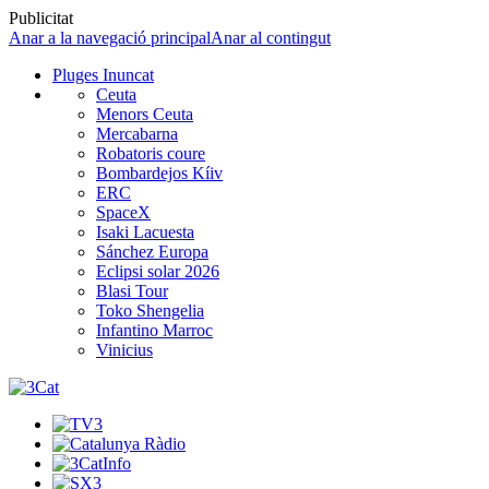
Publicitat
Anar a la navegació principal
Anar al contingut
Pluges Inuncat
Ceuta
Menors Ceuta
Mercabarna
Robatoris coure
Bombardejos Kíiv
ERC
SpaceX
Isaki Lacuesta
Sánchez Europa
Eclipsi solar 2026
Blasi Tour
Toko Shengelia
Infantino Marroc
Vinicius