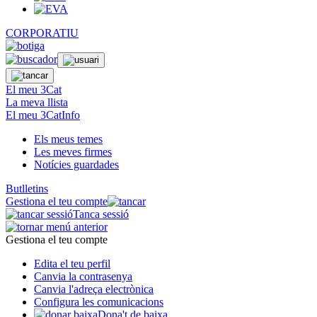
CORPORATIU
El meu 3Cat
La meva llista
El meu 3CatInfo
Els meus temes
Les meves firmes
Notícies guardades
Butlletins
Gestiona el teu compte
Tanca sessió
Gestiona el teu compte
Edita el teu perfil
Canvia la contrasenya
Canvia l'adreça electrònica
Configura les comunicacions
Dona't de baixa