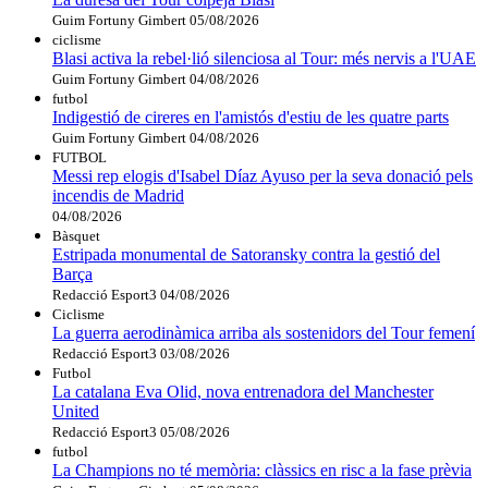
Guim Fortuny Gimbert
05/08/2026
ciclisme
Blasi activa la rebel·lió silenciosa al Tour: més nervis a l'UAE
Guim Fortuny Gimbert
04/08/2026
futbol
Indigestió de cireres en l'amistós d'estiu de les quatre parts
Guim Fortuny Gimbert
04/08/2026
FUTBOL
Messi rep elogis d'Isabel Díaz Ayuso per la seva donació pels
incendis de Madrid
04/08/2026
Bàsquet
Estripada monumental de Satoransky contra la gestió del
Barça
Redacció Esport3
04/08/2026
Ciclisme
La guerra aerodinàmica arriba als sostenidors del Tour femení
Redacció Esport3
03/08/2026
Futbol
La catalana Eva Olid, nova entrenadora del Manchester
United
Redacció Esport3
05/08/2026
futbol
La Champions no té memòria: clàssics en risc a la fase prèvia