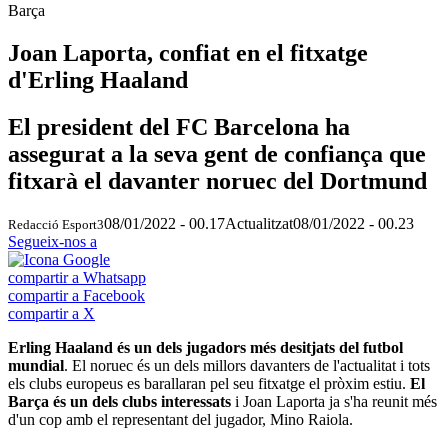
Barça
Joan Laporta, confiat en el fitxatge
d'Erling Haaland
El president del FC Barcelona ha
assegurat a la seva gent de confiança que
fitxarà el davanter noruec del Dortmund
08/01/2022 - 00.17
Actualitzat
08/01/2022 - 00.23
Redacció Esport3
Segueix-nos a
compartir a Whatsapp
compartir a Facebook
compartir a X
Erling Haaland és un dels jugadors més desitjats del futbol
mundial
. El noruec és un dels millors davanters de l'actualitat i tots
els clubs europeus es barallaran pel seu fitxatge el pròxim estiu.
El
Barça és un dels clubs interessats
i Joan Laporta ja s'ha reunit més
d'un cop amb el representant del jugador, Mino Raiola.