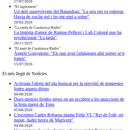
17/07/2026
"El suplement"
Un dels supervivents del Balandrau: "La neu em va enterrar.
Havia de xuclar gel i fer-me pipí a sobre"
20/02/2026
"La tarda de Catalunya Ràdio"
La història d'amor de Ramon Pellicer i Lali Colomé que ha
revolucionat "La tarda"
26/11/2025
"El matí de Catalunya Ràdio"
Àngels Gonyalons: "Els que avui t'afalaguen ahir potser se'n
fotien"
15/07/2026
El més llegit de Notícies
Activada l'alerta del pla Inuncat per la previsió de tempestes
fortes aquest dijous
04/08/2026
Dues menors ferides greus en un accident a les atraccions de
la festa major de Tona
05/08/2026
L'escriptor Carles Rebassa planta Felip VI: "Rei de l'odi, rei
puput, lladre hereu de Marivent"
04/08/2026