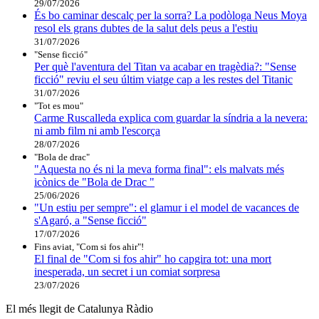
29/07/2026
És bo caminar descalç per la sorra? La podòloga Neus Moya
resol els grans dubtes de la salut dels peus a l'estiu
31/07/2026
"Sense ficció"
Per què l'aventura del Titan va acabar en tragèdia?: "Sense
ficció" reviu el seu últim viatge cap a les restes del Titanic
31/07/2026
"Tot es mou"
Carme Ruscalleda explica com guardar la síndria a la nevera:
ni amb film ni amb l'escorça
28/07/2026
"Bola de drac"
"Aquesta no és ni la meva forma final": els malvats més
icònics de "Bola de Drac "
25/06/2026
"Un estiu per sempre": el glamur i el model de vacances de
s'Agaró, a "Sense ficció"
17/07/2026
Fins aviat, "Com si fos ahir"!
El final de "Com si fos ahir" ho capgira tot: una mort
inesperada, un secret i un comiat sorpresa
23/07/2026
El més llegit de Catalunya Ràdio