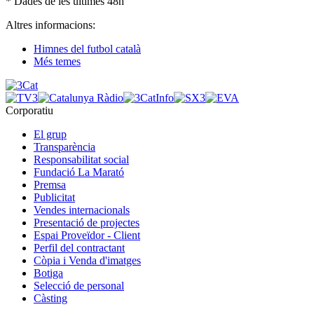
* Dades de les últimes 48h
Altres informacions:
Himnes del futbol català
Més temes
Corporatiu
El grup
Transparència
Responsabilitat social
Fundació La Marató
Premsa
Publicitat
Vendes internacionals
Presentació de projectes
Espai Proveïdor - Client
Perfil del contractant
Còpia i Venda d'imatges
Botiga
Selecció de personal
Càsting