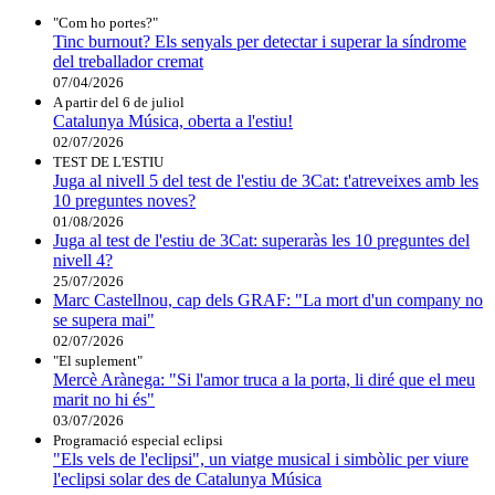
"Com ho portes?"
Tinc burnout? Els senyals per detectar i superar la síndrome
del treballador cremat
07/04/2026
A partir del 6 de juliol
Catalunya Música, oberta a l'estiu!
02/07/2026
TEST DE L'ESTIU
Juga al nivell 5 del test de l'estiu de 3Cat: t'atreveixes amb les
10 preguntes noves?
01/08/2026
Juga al test de l'estiu de 3Cat: superaràs les 10 preguntes del
nivell 4?
25/07/2026
Marc Castellnou, cap dels GRAF: "La mort d'un company no
se supera mai"
02/07/2026
"El suplement"
Mercè Arànega: "Si l'amor truca a la porta, li diré que el meu
marit no hi és"
03/07/2026
Programació especial eclipsi
"Els vels de l'eclipsi", un viatge musical i simbòlic per viure
l'eclipsi solar des de Catalunya Música