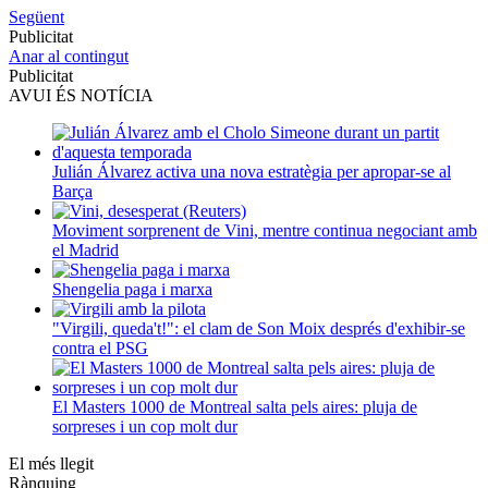
Següent
Publicitat
Anar al contingut
Publicitat
AVUI ÉS NOTÍCIA
Julián Álvarez activa una nova estratègia per apropar-se al
Barça
Moviment sorprenent de Vini, mentre continua negociant amb
el Madrid
Shengelia paga i marxa
"Virgili, queda't!": el clam de Son Moix després d'exhibir-se
contra el PSG
El Masters 1000 de Montreal salta pels aires: pluja de
sorpreses i un cop molt dur
El més llegit
Rànquing