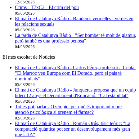
12/06/2026
Crims - T7xC2 - El crim del pou
05/06/2026
El matí de Catalunya Ràdio - Banderes vermelles i verdes en
les relacions sexuals
05/08/2026
La tarda de Catalunya Ràdio - "Ser bomber té molt de glamur,
però també és una professió penosa"
04/08/2026
El més escoltat de Notícies
El matí de Catalunya Ràdio - Carlos Pérez, professor a Ceuta:
"El Marroc veu Europa com El Dorado, però el país té
oportunitats"
05/08/2026
El matí de Catalunya Ràdio - Junqueras proposa que un equip
lideri 12 anys el Departament d'Educació: "Cal estabilitat"
05/08/2026
Tot es pot parlar - Ozempic: per què és important rebre
atenció psicològica si prenem el fàrmac?
02/08/2026
El matí de Catalunya Ràdio - Román Orús, físic teòric: ''La
computació quàntica pot ser un desenvolupament més gran
que la IA''