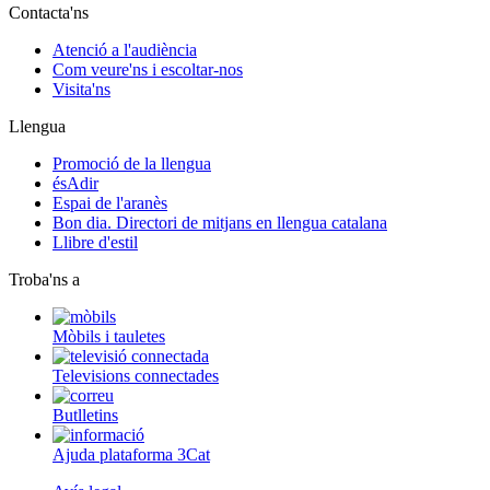
Contacta'ns
Atenció a l'audiència
Com veure'ns i escoltar-nos
Visita'ns
Llengua
Promoció de la llengua
ésAdir
Espai de l'aranès
Bon dia. Directori de mitjans en llengua catalana
Llibre d'estil
Troba'ns a
Mòbils i tauletes
Televisions connectades
Butlletins
Ajuda plataforma 3Cat