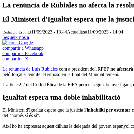
La renúncia de Rubiales no afecta la resol
El Ministeri d'Igualtat espera que la justíc
11/09/2023 - 13.44
Actualitzat
11/09/2023 - 14.04
Redacció Esport3
Segueix-nos a
compartir a Whatsapp
compartir a Facebook
compartir a X
La renúncia de Luis Rubiales
com a president de l'RFEF
no afectarà
petó forçat a Jennifer Hermoso en la final del Mundial femení.
L'article 2.2 del Codi d'Ètica de la FIFA permet seguir-lo investigant
Igualtat espera una doble inhabilitació
El Ministeri d'Igualtat espera que la justícia
l'inhabiliti per ostentar
del "només sí és sí".
Així ho ha expressat aquest dilluns la delegada del govern espanyol c