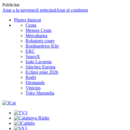
Publicitat
Anar a la navegació principal
Anar al contingut
Pluges Inuncat
Ceuta
Menors Ceuta
Mercabarna
Robatoris coure
Bombardejos Kíiv
ERC
SpaceX
Isaki Lacuesta
Sánchez Europa
Eclipsi solar 2026
Rodri
Diomande
Vinicius
Toko Shengelia