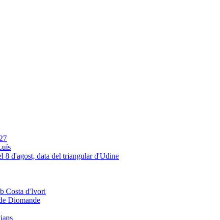
Luís
e de Diomande
tjans