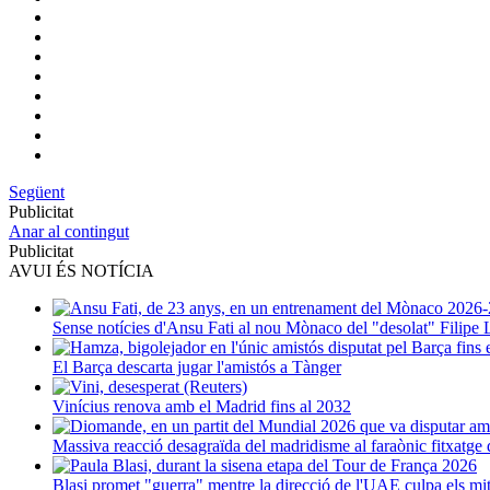
Següent
Publicitat
Anar al contingut
Publicitat
AVUI ÉS NOTÍCIA
Sense notícies d'Ansu Fati al nou Mònaco del "desolat" Filipe 
El Barça descarta jugar l'amistós a Tànger
Vinícius renova amb el Madrid fins al 2032
Massiva reacció desagraïda del madridisme al faraònic fitxatg
Blasi promet "guerra" mentre la direcció de l'UAE culpa els mi