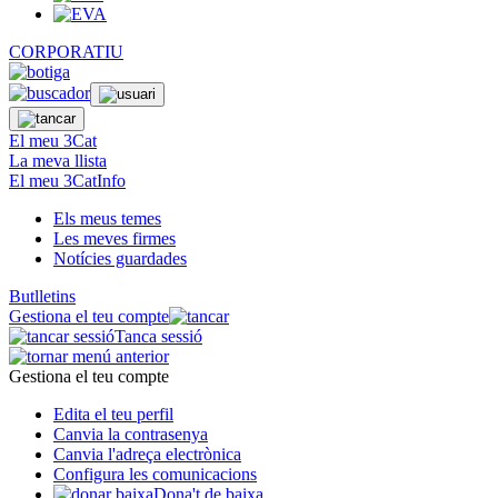
CORPORATIU
El meu 3Cat
La meva llista
El meu 3CatInfo
Els meus temes
Les meves firmes
Notícies guardades
Butlletins
Gestiona el teu compte
Tanca sessió
Gestiona el teu compte
Edita el teu perfil
Canvia la contrasenya
Canvia l'adreça electrònica
Configura les comunicacions
Dona't de baixa