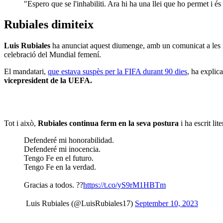
"Espero que se l'inhabiliti. Ara hi ha una llei que ho permet i é
Rubiales dimiteix
Luis Rubiales
ha anunciat aquest diumenge, amb un comunicat a les x
celebració del Mundial femení.
El mandatari,
que estava suspès per la FIFA durant 90 dies
, ha explic
vicepresident de la UEFA.
Tot i això,
Rubiales continua ferm en la seva postura
i ha escrit lit
Defenderé mi honorabilidad.
Defenderé mi inocencia.
Tengo Fe en el futuro.
Tengo Fe en la verdad.
Gracias a todos. ??
https://t.co/yS9rM1HBTm
 Luis Rubiales (@LuisRubiales17)
September 10, 2023