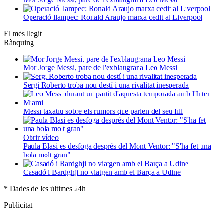
Operació llampec: Ronald Araujo marxa cedit al Liverpool
El més llegit
Rànquing
Mor Jorge Messi, pare de l'exblaugrana Leo Messi
Sergi Roberto troba nou destí i una rivalitat inesperada
Messi taxatiu sobre els rumors que parlen del seu fill
Obrir vídeo
Paula Blasi es desfoga després del Mont Ventor: "S'ha fet una
bola molt gran"
Casadó i Bardghji no viatgen amb el Barça a Udine
* Dades de les últimes 24h
Publicitat