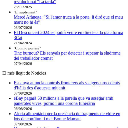
revolucionat "La tarda"
26/11/2025
"El suplement"
Mercè Arànega: "Si l'amor truca a la porta, li diré que el meu
marit no hi és"
03/07/2026
El Desconcert 2024 es podrà veure en directe a la plataforma
3Cat
21/04/2024
"Com ho portes?"
Tinc burnout? Els senyals per detectar i superar la síndrome
del treballador cremat
07/04/2026
El més llegit de Notícies
Espanya anuncia controls fronterers als viatgers procedents
d'Itàlia des d'aquesta mitjanit
07/08/2026
eBay pagarà 50 milions a la parella que va assetjar amb
paneroles vives, porno i una corona funerària
06/08/2026
Alerta alimentària per la presència de fragments de vidre en
lots de confitura i mel Bonne Maman
07/08/2026