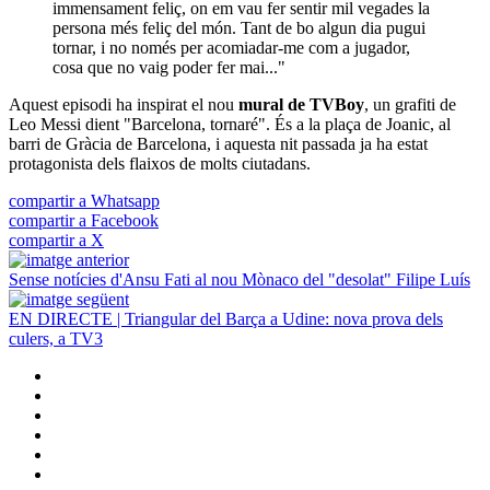
immensament feliç, on em vau fer sentir mil vegades la
persona més feliç del món. Tant de bo algun dia pugui
tornar, i no només per acomiadar-me com a jugador,
cosa que no vaig poder fer mai..."
Aquest episodi ha inspirat el nou
mural de TVBoy
, un grafiti de
Leo Messi dient "Barcelona, tornaré". És a la plaça de Joanic, al
barri de Gràcia de Barcelona, i aquesta nit passada ja ha estat
protagonista dels flaixos de molts ciutadans.
compartir a Whatsapp
compartir a Facebook
compartir a X
Sense notícies d'Ansu Fati al nou Mònaco del "desolat" Filipe Luís
EN DIRECTE | Triangular del Barça a Udine: nova prova dels
culers, a TV3