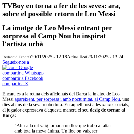
TVBoy en torna a fer de les seves: ara,
sobre el possible retorn de Leo Messi
La imatge de Leo Messi entrant per
sorpresa al Camp Nou ha inspirat
l'artista urbà
29/11/2025 - 12.18
Actualitzat
29/11/2025 - 13.24
Redacció Esport3
Segueix-nos a
compartir a Whatsapp
compartir a Facebook
compartir a X
Encara és a la retina dels aficionats del Barça la imatge de Leo
Messi
apareixent, per sorpresa i amb nocturnitat, al Camp Nou
, uns
dies abans de la seva reobertura. En aquell post a les xarxes socials,
el jugador expressava d'aquesta manera el seu
desig de tornar al
Barça
:
"Ahir a la nit vaig tornar a un lloc que trobo a faltar
amb tota la meva ànima. Un lloc on vaig ser