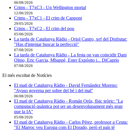
06/08/2026
Crims - T7xC3 - Un Wellington mortal
12/06/2026
Crims - T7xC1 - El crim de Cappont
29/05/2026
Crims - T7xC2 - El crim del pou
05/06/2026
La tarda de Catalunya Ràdio - Oriol Castro, xef del Disfrutar:
"Has d'intentar buscar la perfecció"
07/08/2026
La tarda de Catalunya Ràdio - La festa on van coincidir Dani
Olmo, Eric Garcia, Mbappé, Ester Expósito i... DiCaprio
07/08/2026
El més escoltat de Notícies
El matí de Catalunya Ràdio - David Fernández Moreno:
''Ayuso governa per sobre del bé i del mal''
06/08/2026
El matí de Catalunya Ràdio - Román Orús, físic teòric: ''La
computació quàntica pot ser un desenvolupament més gran
que la IA''
05/08/2026
El matí de Catalunya Ràdio - Carlos Pérez, professor a Ceuta:
"El Marroc veu Europa com El Dorado, però el país té