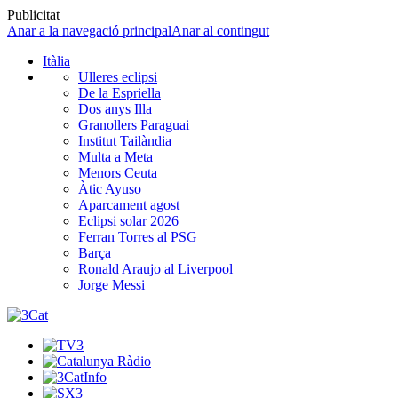
Publicitat
Anar a la navegació principal
Anar al contingut
Itàlia
Ulleres eclipsi
De la Espriella
Dos anys Illa
Granollers Paraguai
Institut Tailàndia
Multa a Meta
Menors Ceuta
Àtic Ayuso
Aparcament agost
Eclipsi solar 2026
Ferran Torres al PSG
Barça
Ronald Araujo al Liverpool
Jorge Messi