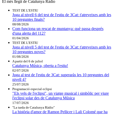
El més llegit de Catalunya Ràdio
TEST DE L'ESTIU
Juga al nivell 6 del test de l'estiu de 3Cat: t'atreveixes amb les
10 preguntes finals?
08/08/2026
Com funciona un rescat de muntanya: què passa després
d'una alerta del 112?
01/04/2026
TEST DE L'ESTIU
Juga al nivell 5 del test de l'estiu de 3Cat: t'atreveixes amb les
10 preguntes noves?
01/08/2026
A partir del 6 de juliol
Catalunya Música, oberta a l'estiu!
02/07/2026
Juga al test de l'estiu de 3Cat: superaràs les 10 preguntes del
nivell 4?
25/07/2026
Programació especial eclipsi
"Els vels de l'eclipsi", un viatge musical i simbòlic per viure
l'eclipsi solar des de Catalunya Música
17/07/2026
"La tarda de Catalunya Ràdio"
La història d'amor de Ramon Pellicer i Lali Colomé que ha