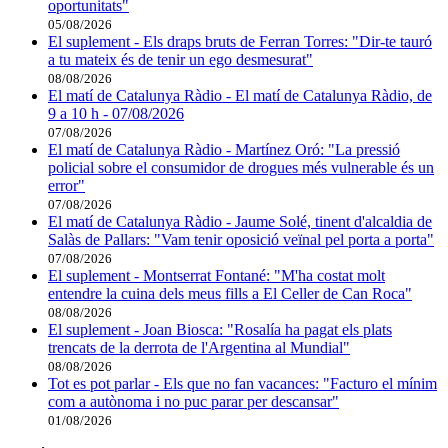
oportunitats"
05/08/2026
El suplement - Els draps bruts de Ferran Torres: "Dir-te tauró
a tu mateix és de tenir un ego desmesurat"
08/08/2026
El matí de Catalunya Ràdio - El matí de Catalunya Ràdio, de
9 a 10 h - 07/08/2026
07/08/2026
El matí de Catalunya Ràdio - Martínez Oró: "La pressió
policial sobre el consumidor de drogues més vulnerable és un
error"
07/08/2026
El matí de Catalunya Ràdio - Jaume Solé, tinent d'alcaldia de
Salàs de Pallars: "Vam tenir oposició veïnal pel porta a porta"
07/08/2026
El suplement - Montserrat Fontané: "M'ha costat molt
entendre la cuina dels meus fills a El Celler de Can Roca"
08/08/2026
El suplement - Joan Biosca: "Rosalía ha pagat els plats
trencats de la derrota de l'Argentina al Mundial"
08/08/2026
Tot es pot parlar - Els que no fan vacances: "Facturo el mínim
com a autònoma i no puc parar per descansar"
01/08/2026