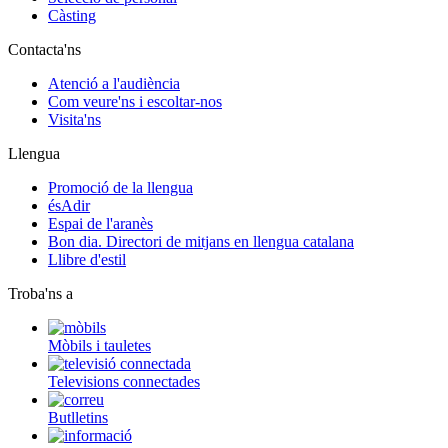
Càsting
Contacta'ns
Atenció a l'audiència
Com veure'ns i escoltar-nos
Visita'ns
Llengua
Promoció de la llengua
ésAdir
Espai de l'aranès
Bon dia. Directori de mitjans en llengua catalana
Llibre d'estil
Troba'ns a
Mòbils i tauletes
Televisions connectades
Butlletins