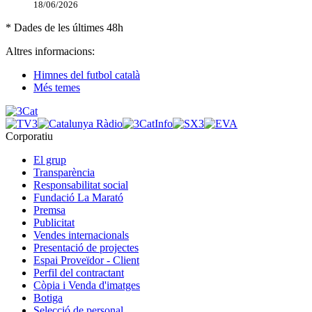
18/06/2026
* Dades de les últimes 48h
Altres informacions:
Himnes del futbol català
Més temes
Corporatiu
El grup
Transparència
Responsabilitat social
Fundació La Marató
Premsa
Publicitat
Vendes internacionals
Presentació de projectes
Espai Proveïdor - Client
Perfil del contractant
Còpia i Venda d'imatges
Botiga
Selecció de personal