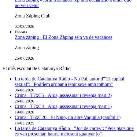
no veu venir
Zona Zàping Club
02/08/2026
Esports
Zona zàping - El Zona Zàping se'n va de vacances
Zona zàping
25/07/2026
El més escoltat de Catalunya Ràdio
La tarda de Catalunya Ràdio - Na Pai, autor d'"El capital
sexual": "Podríem arribar a tenir sexe amb tothom"
06/08/2026
Crims - T7xC5 - Aroa, assassinat i revenja (part 2)
26/06/2026
Crims - T7xC4 - Aroa, assassinat i revenja (part 1)
19/06/2026
Crims - T6xC20 - El Nino, un altre Vaquilla (capítol 1)
14/03/2025
La tarda de Catalunya Ràdio - "Joc de cartes": "Pels plats que
es van presentar, hauria merescut guanyar jo"