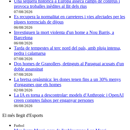
Una sequera històrica a Europa asseca camps de conreus i
provoca troballes inèdites al llit dels rius
07/08/2026
Es recupera la normalitat en carreteres i vies afectades per les
pluges torrencials de dijous
06/08/2026
Investiguen la mort violenta d'un home a Nou Barris, a
Barcelona
06/08/2026
Tarda de tempestes al terç nord del país, amb pluja intensa,
pedra i calamarsa
07/08/2026
Dos homes de Granollers, detinguts al Paraguai acusats d'un
doble assassinat
07/08/2026
La bretxa orgàsmica: les dones tenen fins a un 30% menys
d'orgasmes que els homes
02/08/2026
La IA es torna a descontrolar: models d'Anthropic i OpenAI
creen comptes falsos per enganyar persones
06/08/2026
El més llegit d'Esports
Futbol