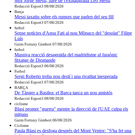
Mor Jorge Messi, pare de l'exblaugrana Leo Messi
Redacció Esport3
08/08/2026
Barça
Messi taxatiu sobre els rumors que parlen del seu fill
Redacció Esport3
07/08/2026
futbol
Sense notícies d'Ansu Fati al nou Mònaco del "desolat" Filipe
Luís
Guim Fortuny Gimbert
07/08/2026
futbol
Massiva reacció desagraïda del madridisme al faraònic
fitxatge de Diomande
Redacció Esport3
06/08/2026
Futbol
Sergi Roberto troba nou destí i una rivalitat inesperada
Redacció Esport3
07/08/2026
BARÇA
De Tànger a Basilea: el Barça tanca un nou amistós
Redacció Esport3
08/08/2026
ciclisme
Blasi promet "guerra" mentre la direcció de l'UAE culpa els
mitjans
Guim Fortuny Gimbert
06/08/2026
Ciclisme
Paula Blasi es desfoga després del Mont Ventor: "S'ha fet una