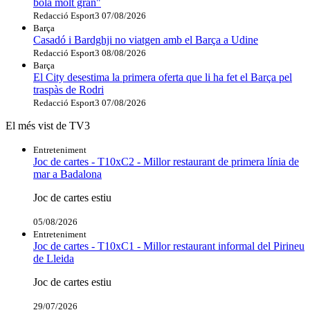
bola molt gran"
Redacció Esport3
07/08/2026
Barça
Casadó i Bardghji no viatgen amb el Barça a Udine
Redacció Esport3
08/08/2026
Barça
El City desestima la primera oferta que li ha fet el Barça pel
traspàs de Rodri
Redacció Esport3
07/08/2026
El més vist de TV3
Entreteniment
Joc de cartes - T10xC2 - Millor restaurant de primera línia de
mar a Badalona
Joc de cartes estiu
05/08/2026
Entreteniment
Joc de cartes - T10xC1 - Millor restaurant informal del Pirineu
de Lleida
Joc de cartes estiu
29/07/2026