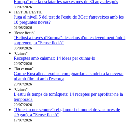
Europa" que fa esclatar les xarxes més de 30 anys després
30/07/2026
TEST DE L'ESTIU
Juga al nivell 5 del test de l'estiu de 3Cat: t'atreveixes amb les
10 preguntes noves?
01/08/2026
"Sense ficció"
"Eclipsi a través d'Europa": les claus d'un esdeveniment únic i
sorprenent, a "Sense ficció"
06/08/2026
"Cuines"
Receptes amb calamar: 14 idees per cuinar-lo
29/07/2026
"Tot es mou"
Carme Ruscalleda explica com guardar la síndria a la nevera:
ni amb film ni amb l'escorça
28/07/2026
"Cuines"
L'estiu és temps de tomàquets: 14 receptes per aprofitar-ne la
temporada
20/07/2026
"Un estiu per sempre": el glamur i el model de vacances de
s'Agaró, a "Sense ficció"
17/07/2026