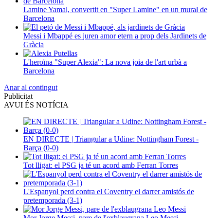
Lamine Yamal, convertit en "Super Lamine" en un mural de
Barcelona
Messi i Mbappé es juren amor etern a prop dels Jardinets de
Gràcia
L'heroïna "Super Alexia": La nova joia de l'art urbà a
Barcelona
Anar al contingut
Publicitat
AVUI ÉS NOTÍCIA
EN DIRECTE | Triangular a Udine: Nottingham Forest -
Barça (0-0)
Tot lligat: el PSG ja té un acord amb Ferran Torres
L'Espanyol perd contra el Coventry el darrer amistós de
pretemporada (3-1)
Mor Jorge Messi, pare de l'exblaugrana Leo Messi