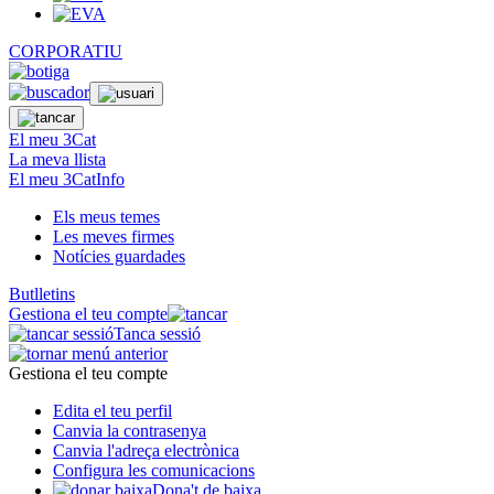
CORPORATIU
El meu 3Cat
La meva llista
El meu 3CatInfo
Els meus temes
Les meves firmes
Notícies guardades
Butlletins
Gestiona el teu compte
Tanca sessió
Gestiona el teu compte
Edita el teu perfil
Canvia la contrasenya
Canvia l'adreça electrònica
Configura les comunicacions
Dona't de baixa