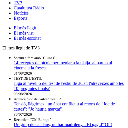
TV3
Catalunya Ràdio
Notícies
Esports
El
més llegit
El
més vist
El
més escoltat
El més llegit de TV3
Sortim a fora amb "Cuines"
14 receptes de pícnic per menjar a la platja, al parc o al
cinema a la fresca
01/08/2026
TEST DE L'ESTIU
Juga al nivell 6 del test de l'estiu de 3Cat: t'atreveixes amb les
10 preguntes finals?
08/08/2026
Arrenca "Joc de cartes" d'estiu!
Tensió, llàgrimes i un àpat conflictiu al retorn de "Joc de
cartes": "Jo hauria marxat"
30/07/2026
Recordem "Oh! Europa"
Un grup de catalans, un bar madrileny... El gag d'"Oh!