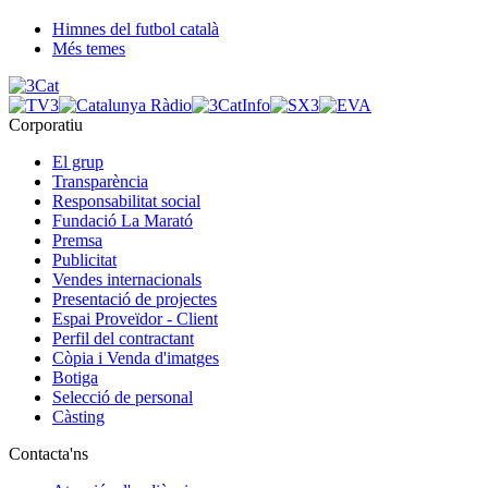
Himnes del futbol català
Més temes
Corporatiu
El grup
Transparència
Responsabilitat social
Fundació La Marató
Premsa
Publicitat
Vendes internacionals
Presentació de projectes
Espai Proveïdor - Client
Perfil del contractant
Còpia i Venda d'imatges
Botiga
Selecció de personal
Càsting
Contacta'ns