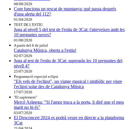
08/08/2026
Com funciona un rescat de muntanya: què passa després
d'una alerta del 112?
01/04/2026
TEST DE L'ESTIU
Juga al nivell 5 del test de l'estiu de 3Cat: t'atreveixes amb les
10 preguntes noves?
01/08/2026
A partir del 6 de juliol
Catalunya Música, oberta a l'estiu!
02/07/2026
Juga al test de l'estiu de 3Cat: superaràs les 10 preguntes del
nivell 4?
25/07/2026
Programació especial eclipsi
"Els vels de l'eclipsi", un viatge musical i simbòlic per viure
l'eclipsi solar des de Catalunya Música
17/07/2026
"El suplement"
Mercè Arànega: "Si l'amor truca a la porta, li diré que el meu
marit no hi és"
03/07/2026
El Desconcert 2024 es podrà veure en directe a la plataforma
3Cat
21/04/2024