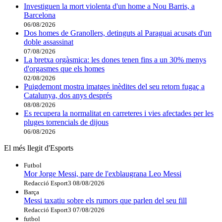
Investiguen la mort violenta d'un home a Nou Barris, a
Barcelona
06/08/2026
Dos homes de Granollers, detinguts al Paraguai acusats d'un
doble assassinat
07/08/2026
La bretxa orgàsmica: les dones tenen fins a un 30% menys
d'orgasmes que els homes
02/08/2026
Puigdemont mostra imatges inèdites del seu retorn fugaç a
Catalunya, dos anys després
08/08/2026
Es recupera la normalitat en carreteres i vies afectades per les
pluges torrencials de dijous
06/08/2026
El més llegit d'Esports
Futbol
Mor Jorge Messi, pare de l'exblaugrana Leo Messi
Redacció Esport3
08/08/2026
Barça
Messi taxatiu sobre els rumors que parlen del seu fill
Redacció Esport3
07/08/2026
futbol