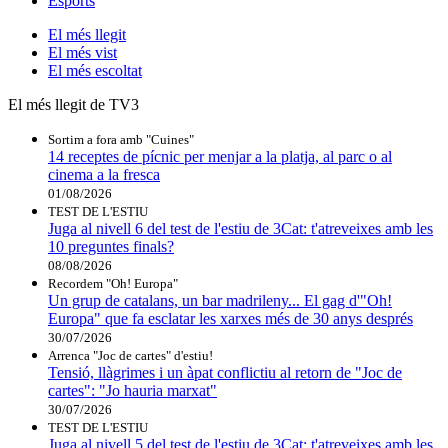
Esports
El
més llegit
El
més vist
El
més escoltat
El més llegit de TV3
Sortim a fora amb "Cuines"
14 receptes de pícnic per menjar a la platja, al parc o al
cinema a la fresca
01/08/2026
TEST DE L'ESTIU
Juga al nivell 6 del test de l'estiu de 3Cat: t'atreveixes amb les
10 preguntes finals?
08/08/2026
Recordem "Oh! Europa"
Un grup de catalans, un bar madrileny... El gag d'"Oh!
Europa" que fa esclatar les xarxes més de 30 anys després
30/07/2026
Arrenca "Joc de cartes" d'estiu!
Tensió, llàgrimes i un àpat conflictiu al retorn de "Joc de
cartes": "Jo hauria marxat"
30/07/2026
TEST DE L'ESTIU
Juga al nivell 5 del test de l'estiu de 3Cat: t'atreveixes amb les