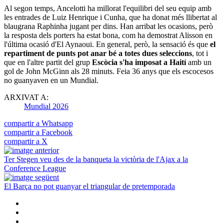
Al segon temps, Ancelotti ha millorat l'equilibri del seu equip amb
les entrades de Luiz Henrique i Cunha, que ha donat més llibertat al
blaugrana Raphinha jugant per dins. Han arribat les ocasions, però
la resposta dels porters ha estat bona, com ha demostrat Alisson en
l'última ocasió d'El Aynaoui. En general, però, la sensació és que
el
repartiment de punts pot anar bé a totes dues seleccions
, tot i
que en l'altre partit del grup
Escòcia s'ha imposat a Haití
amb un
gol de John McGinn als 28 minuts. Feia 36 anys que els escocesos
no guanyaven en un Mundial.
ARXIVAT A:
Mundial 2026
compartir a Whatsapp
compartir a Facebook
compartir a X
Ter Stegen veu des de la banqueta la victòria de l'Ajax a la
Conference League
El Barça no pot guanyar el triangular de pretemporada