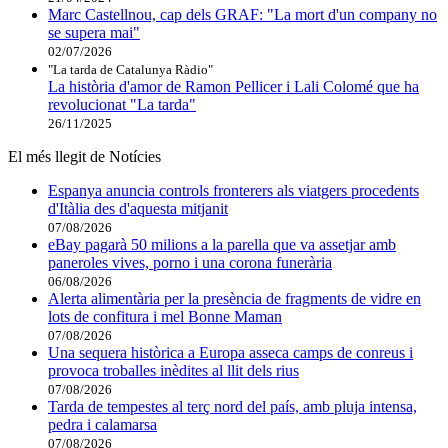
Marc Castellnou, cap dels GRAF: "La mort d'un company no
se supera mai"
02/07/2026
"La tarda de Catalunya Ràdio"
La història d'amor de Ramon Pellicer i Lali Colomé que ha
revolucionat "La tarda"
26/11/2025
El més llegit de Notícies
Espanya anuncia controls fronterers als viatgers procedents
d'Itàlia des d'aquesta mitjanit
07/08/2026
eBay pagarà 50 milions a la parella que va assetjar amb
paneroles vives, porno i una corona funerària
06/08/2026
Alerta alimentària per la presència de fragments de vidre en
lots de confitura i mel Bonne Maman
07/08/2026
Una sequera històrica a Europa asseca camps de conreus i
provoca troballes inèdites al llit dels rius
07/08/2026
Tarda de tempestes al terç nord del país, amb pluja intensa,
pedra i calamarsa
07/08/2026