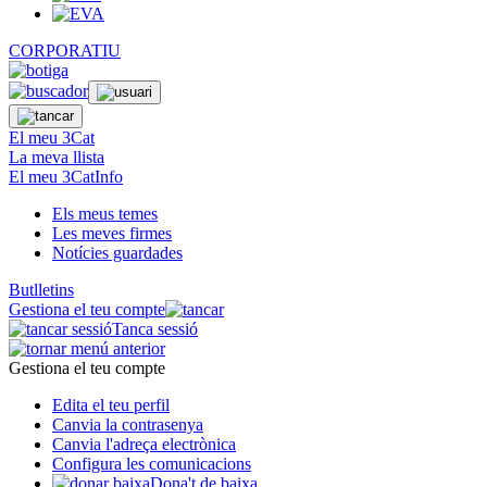
CORPORATIU
El meu 3Cat
La meva llista
El meu 3CatInfo
Els meus temes
Les meves firmes
Notícies guardades
Butlletins
Gestiona el teu compte
Tanca sessió
Gestiona el teu compte
Edita el teu perfil
Canvia la contrasenya
Canvia l'adreça electrònica
Configura les comunicacions
Dona't de baixa