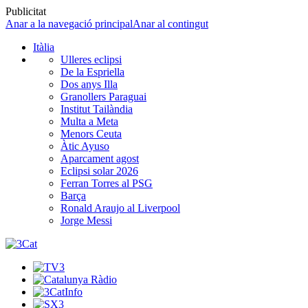
Publicitat
Anar a la navegació principal
Anar al contingut
Itàlia
Ulleres eclipsi
De la Espriella
Dos anys Illa
Granollers Paraguai
Institut Tailàndia
Multa a Meta
Menors Ceuta
Àtic Ayuso
Aparcament agost
Eclipsi solar 2026
Ferran Torres al PSG
Barça
Ronald Araujo al Liverpool
Jorge Messi