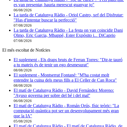
es van presentar, hauria merescut guanyar jo"
06/08/2026
La tarda de Catalunya Ràdio - Oriol Castro, xef del Disfrutar:
"Has d'intentar buscar la perfecció"
07/08/2026
La tarda de Catalunya Ràdio - La festa on van coincidir Dani
Olmo, Eric Garcia, Mbappé, Ester Expósito i... DiCaprio
07/08/2026
El més escoltat de Notícies
El suplement - Els draps bruts de Ferran Torres: "Dir-te tauró
a tu mateix és de tenir un ego desmesurat"
08/08/2026
El suplement - Montserrat Fontané: "M'ha costat molt
entendre la cuina dels meus fills a El Celler de Can Roca"
08/08/2026
El matí de Catalunya Ràdio - David Fernández Moreno:
''Ayuso governa per sobre del bé i del mal''
06/08/2026
El matí de Catalunya Ràdio - Román Orús, físic teòric: ''La
computació quàntica pot ser un desenvolupament més gran
que la IA''
05/08/2026
El matí de Catalunya Ràdio - El matí de Catalunya Ràdio, de