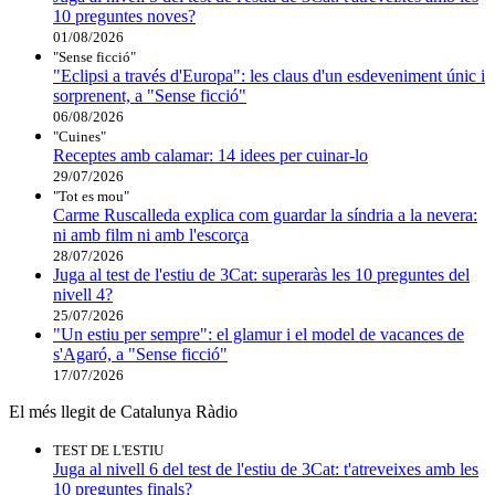
10 preguntes noves?
01/08/2026
"Sense ficció"
"Eclipsi a través d'Europa": les claus d'un esdeveniment únic i
sorprenent, a "Sense ficció"
06/08/2026
"Cuines"
Receptes amb calamar: 14 idees per cuinar-lo
29/07/2026
"Tot es mou"
Carme Ruscalleda explica com guardar la síndria a la nevera:
ni amb film ni amb l'escorça
28/07/2026
Juga al test de l'estiu de 3Cat: superaràs les 10 preguntes del
nivell 4?
25/07/2026
"Un estiu per sempre": el glamur i el model de vacances de
s'Agaró, a "Sense ficció"
17/07/2026
El més llegit de Catalunya Ràdio
TEST DE L'ESTIU
Juga al nivell 6 del test de l'estiu de 3Cat: t'atreveixes amb les
10 preguntes finals?