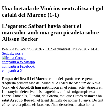
Una fuetada de Vinícius neutralitza el gol
català del Marroc (1-1)
L'egarenc Saibari havia obert el
marcador amb una gran picadeta sobre
Alisson Becker
14/06/2026 - 13.25
Actualitzat
14/06/2026 - 14.41
Redacció Esport3
Segueix-nos a
compartir a Whatsapp
compartir a Facebook
compartir a X
Empat del Brasil i el Marroc
en un dels partits més esperats
d'aquesta primera fase del Mundial. Al MetLife Stadium de Nova
York,
els d'Ancelotti han patit força
en el primer acte, atrapats en
la teranyina defensiva dels magrebins, amb sis migcampistes a
l'onze. Entre ells, Ounahi, del Girona, tot i que
el més destacat ha
estat Ayyoub Bouadi
, el talent del Lilla de només 18 anys. De tant
córrer rere la pilota, els brasilers s'han desordenat i això ho ha