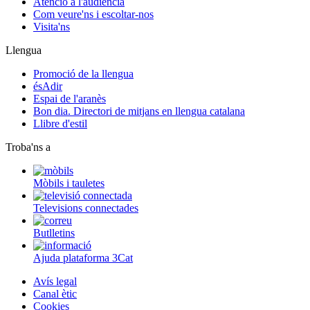
Atenció a l'audiència
Com veure'ns i escoltar-nos
Visita'ns
Llengua
Promoció de la llengua
ésAdir
Espai de l'aranès
Bon dia. Directori de mitjans en llengua catalana
Llibre d'estil
Troba'ns a
Mòbils i tauletes
Televisions connectades
Butlletins
Ajuda plataforma 3Cat
Avís legal
Canal ètic
Cookies