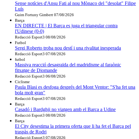
Sense notícies d'Ansu Fati al nou Mònaco del "desolat" Filipe
Luís
Guim Fortuny Gimbert
07/08/2026
Barça
EN DIRECTE | El Barça es juga el triangular contra
l'Udinese (0-0)
Redacció Esport3
08/08/2026
Futbol
Sergi Roberto troba nou destí i una rivalitat inesperada
Redacció Esport3
07/08/2026
futbol
Massiva reacció desagraïda del madridisme al faraònic
fitxatge de Diomande
Redacció Esport3
06/08/2026
Ciclisme
Paula Blasi es desfoga després del Mont Ventor: "S'ha fet una
bola molt gran"
Redacció Esport3
07/08/2026
Barça
Casadó i Bardghji no viatgen amb el Barça a Udine
Redacció Esport3
08/08/2026
Barça
El City desestima la primera oferta que li ha fet el Barça pel
traspàs de Rodri
Redacció Esport3
07/08/2026