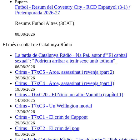
Esports
Futbol - Resum del Coventry City - RCD Espanyol (3-1) /
Pretemporada 2026-27
Resums Futbol Altres (3CAT)
08/08/2026
El més escoltat de Catalunya Ràdio
La tarda de Catalunya Ràdio - Na Pai, autor d'"El capital
sexual": "Podríem arribar a tenir sexe amb tothom"
06/08/2026
Crims - T7xC5 - Aroa, assassinat i revenja (part 2)
26/06/2026
Crims - T7xC4 - Aroa, assassinat i revenja (part 1)
19/06/2026
Crims - T6xC20 - El Nino, un altre Vaquilla (capítol 1)
14/03/2025
Crims - T7xC3 - Un Wellington mortal
12/06/2026
Crims - T7xC1 - El crim de Cappont
29/05/2026
Crims - T7xC2 - El crim del pou
05/06/2026
La tarda de Catalunya Ràdio - "Joc de cartes": "Pels plats que