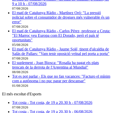
9 a 10 h - 07/08/2026
07/08/2026
El matí de Catalunya Ràdio - Martínez Oró: "La pressió
policial sobre el consumidor de drogues més vulnerable és un
error"
07/08/2026
El matí de Catalunya Ràdio - Carlos Pérez, professor a Ceuta:
"El Marroc veu Europa com El Dorado, però el país té
oportunitats"
05/08/2026
El matí de Catalunya Ràdio - Jaume Solé, tinent d'alcaldia de
Salàs de Pallars: "Vam tenir oposició veïnal pel porta a porta"
07/08/2026
El suplement - Joan Biosca: "Rosalía ha pagat els plats
trencats de la derrota de l'Argentina al Mundial"
08/08/2026
Tot es pot parlar - Els que no fan vacances: "Facturo el mínim
com a autònoma i no puc parar per descansar"
01/08/2026
El més escoltat d'Esports
Tot costa - Tot costa, de 19 a 20.30 h - 07/08/2026
07/08/2026
Tot costa - Tot costa, de 19 a 20.30 h - 06/08/2026